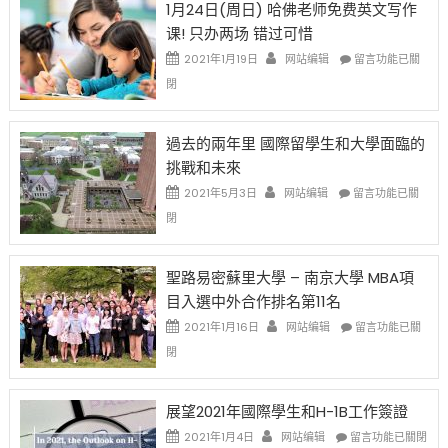
1月24日(周日) 哈佛老师免费英文写作
開
1B
移
课! 只办两场 错过可惜
刀〉
簽
民
中
證
政
在
2021年1月19日
网站编辑
留言功能已關
高
策
〈1
閉
薪
再
月
者
改
24
先
H-
日
過去的兩年里 國際留學生和大學面臨的
得〉
1B
(周
挑戰和未來
中
樂
日)
透
哈
在
2021年5月3日
网站编辑
留言功能已關
(lottery)
佛
〈過
閉
取
老
去
消〉
师
的
中
免
兩
聖路易密蘇里大學 – 南京大學 MBA項
费
年
目入選中外合作排名第11名
英
里
文
國
在
2021年1月16日
网站编辑
留言功能已關
写
際
〈聖
閉
作
留
路
课!
學
易
只
生
密
展望2021年國際學生和H-1B工作簽證
办
和
蘇
在
两
大
里
2021年1月4日
网站编辑
留言功能已關閉