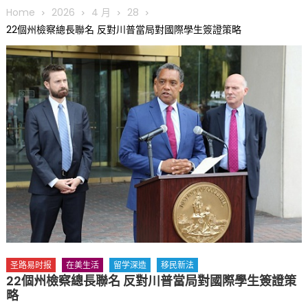
圆满举行
Home
2026
4 月
28
圣路易龙舟俱乐部5月16日龙舟体验日 邀请各界亲身体验划行乐
22個州檢察總長聯名 反對川普當局對國際學生簽證策略
趣 + 水上竞速魅力
三十二载跨越时空的相逢
执掌密苏里植物园近四十年 致力推动全球植物多样性研究与中美
合作 Peter Raven 博士逝世 享年89岁
一晃三十年，初夏又相逢。中华日，等你来赴约 —— 密苏里植物
园“中华日三十周年特别报道（五）
筝声与琴韵交汇：刘励(Li Statler)与钢琴家Darek演绎一场古筝
与钢琴的精彩对话
圣路易时报
在美生活
留学深造
移民新法
22個州檢察總長聯名 反對川普當局對國際學生簽證策
略