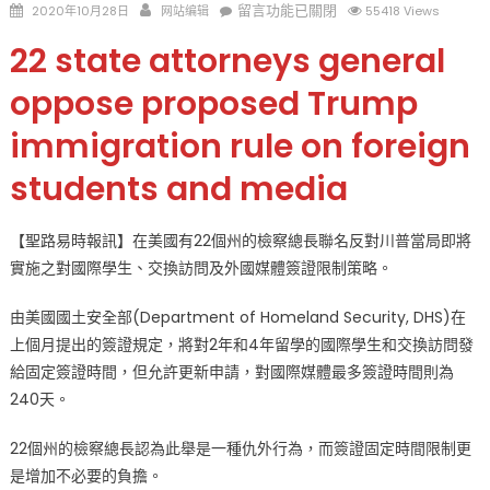
Posted
Author
在
留言功能已關閉
2020年10月28日
网站编辑
55418 Views
on
〈22
22 state attorneys general
個
州
oppose proposed Trump
檢
immigration rule on foreign
察
總
students and media
長
聯
名
【聖路易時報訊】在美國有22個州的檢察總長聯名反對川普當局即將
反
實施之對國際學生、交換訪問及外國媒體簽證限制策略。
對
川
由美國國土安全部(Department of Homeland Security, DHS)在
普
上個月提出的簽證規定，將對2年和4年留學的國際學生和交換訪問發
當
給固定簽證時間，但允許更新申請，對國際媒體最多簽證時間則為
局
240天。
對
國
22個州的檢察總長認為此舉是一種仇外行為，而簽證固定時間限制更
際
是增加不必要的負擔。
學