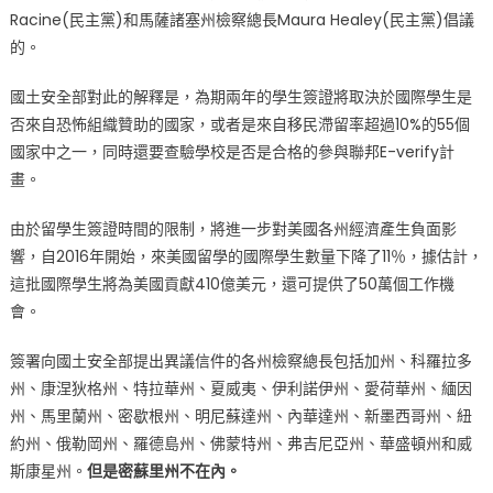
Racine(民主黨)和馬薩諸塞州檢察總長Maura Healey(民主黨)倡議
的。
國土安全部對此的解釋是，為期兩年的學生簽證將取決於國際學生是
否來自恐怖組織贊助的國家，或者是來自移民滯留率超過10%的55個
國家中之一，同時還要查驗學校是否是合格的參與聯邦E-verify計
畫。
由於留學生簽證時間的限制，將進一步對美國各州經濟產生負面影
響，自2016年開始，來美國留學的國際學生數量下降了11％，據估計，
這批國際學生將為美國貢獻410億美元，還可提供了50萬個工作機
會。
簽署向國土安全部提出異議信件的各州檢察總長包括加州、科羅拉多
州、康涅狄格州、特拉華州、夏威夷、伊利諾伊州、愛荷華州、緬因
州、馬里蘭州、密歇根州、明尼蘇達州、內華達州、新墨西哥州、紐
約州、俄勒岡州、羅德島州、佛蒙特州、弗吉尼亞州、華盛頓州和威
斯康星州。
但是密蘇里州不在內。