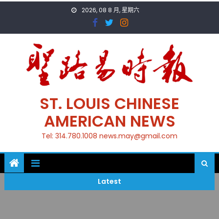
Skip
2026, 08 8 月, 星期六
to
content
ST. LOUIS CHINESE
AMERICAN NEWS
Tel: 314.780.1008 news.may@gmail.com
Latest