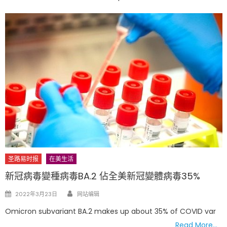
圣路易时报
在美生活
新冠病毒變種病毒BA.2 佔全美新冠變體病毒35%
Author
Posted
2022年3月23日
网站编辑
on
Omicron subvariant BA.2 makes up about 35% of COVID var
Read More…