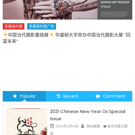
圣路易时报
圣路易时报广告
中国当代摄影重磅展
华盛顿大学举办中国当代摄影大展 “回
望未来”
Popular
Recent
Comment
2021 Chinese New Year Ox Special
Issue
在
2021年2月14日
网站编辑
留言功能已關
〈2021
閉