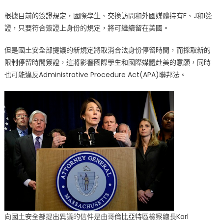
生
根據目前的簽證規定，國際學生、交換訪問和外國媒體持有F、J和I簽
簽
證，只要符合簽證上身份的規定，將可繼續留在美國。
證
策
但是國土安全部提議的新規定將取消合法身份停留時間，而採取新的
略〉
限制停留時間簽證，這將影響國際學生和國際媒體赴美的意願，同時
中
也可能違反Administrative Procedure Act(APA)聯邦法。
向國土安全部提出異議的信件是由哥倫比亞特區檢察總長Karl