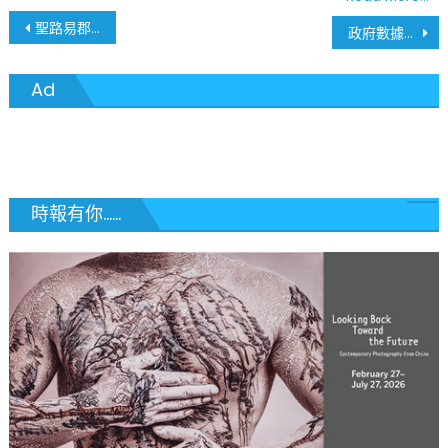
文
聖路易郡郡議會議長最後否決削權郡長案 政治鬧劇塵埃落定
政府數據化 密蘇里州排名全美第3
章
Ad
導
覽
時報有你......