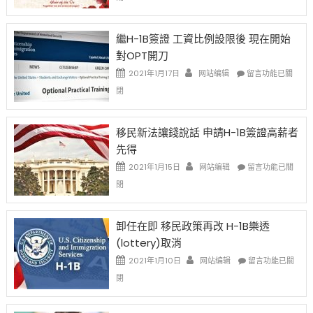
Chinese
New
Year
繼H-1B簽證 工資比例設限後 現在開始
Ox
對OPT開刀
Special
Issue〉
在
2021年1月17日
网站编辑
留言功能已關
中
〈繼
閉
H-
1B
簽
移民新法讓錢說話 申請H-1B簽證高薪者
證
先得
工
資
在
2021年1月15日
网站编辑
留言功能已關
比
〈移
閉
例
民
設
新
限
法
卸任在即 移民政策再改 H-1B樂透
後
讓
(lottery)取消
現
錢
在
說
在
2021年1月10日
网站编辑
留言功能已關
開
話
〈卸
閉
始
申
任
對
請
在
OPT
H-
即