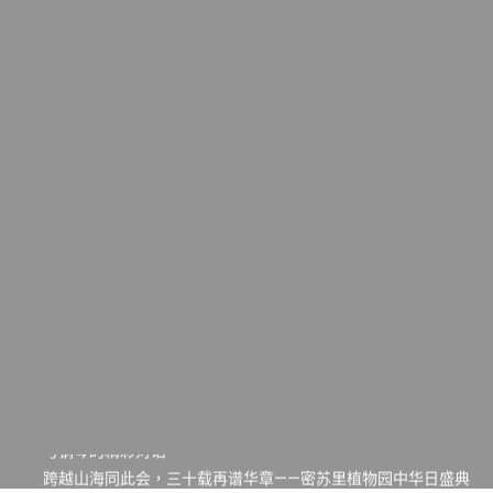
一晃三十年，初夏又相逢。中华日，等你来赴约 —— 密苏里植物
园“中华日三十周年特别报道（五）
筝声与琴韵交汇：刘励(Li Statler)与钢琴家Darek演绎一场古筝
与钢琴的精彩对话
跨越山海同此会，三十载再谱华章——密苏里植物园中华日盛典