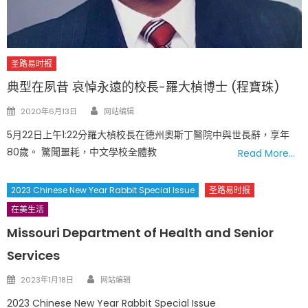
圣路易时报
典型在夙昔 哀悼永遠的校長-羅大楨博士 (程寶珠)
Author
Posted
2020年6月13日
网站编辑
on
5月22日上午1:22分羅大楨校長在德州奧斯丁醫院中與世長辭，享年
80歲。 驚聞噩耗，中文學校全體教
Read More…
2023 Chinese New Year Rabbit Special Issue
圣路易时报
在美生活
Missouri Department of Health and Senior
Services
Author
Posted
2023年1月18日
网站编辑
on
2023 Chinese New Year Rabbit Special Issue