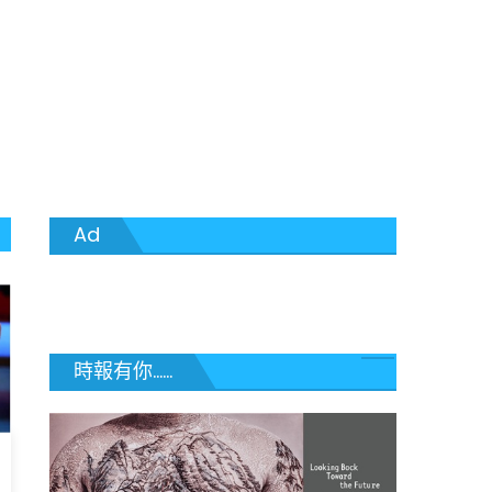
Ad
時報有你......