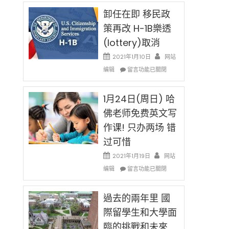
民
限
新
卸任在即 移民政
後
法
現
策再改 H-1B樂透
讓
在
(lottery)取消
錢
開
說
始
2021年1月10日
网站
話
對
在
编辑
申
留言功能已關閉
OPT
〈卸
請
開
任
H-
刀〉
在
1月24日(周日) 哈
1B
中
即
簽
佛老师免费英文写
移
證
作课! 只办两场 错
民
高
政
薪
过可惜
策
者
再
2021年1月19日
网站
先
改
在
得〉
编辑
留言功能已關閉
H-
〈1
中
1B
月
樂
24
過去的兩年里 國
透
日
際留學生和大學面
(lottery)
(周
取
臨的挑戰和未來
日)