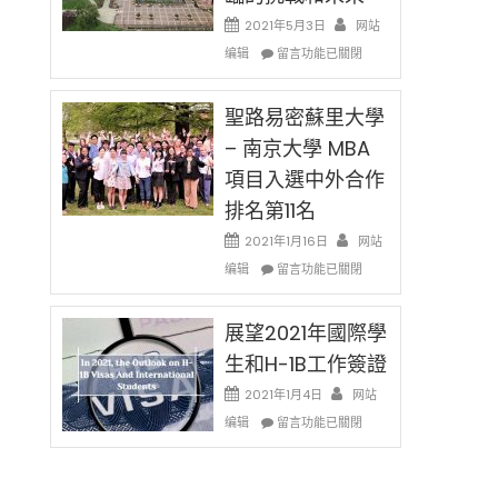
消〉
哈
2021年5月3日
网站
中
佛
在
编辑
老
留言功能已關閉
〈過
师
去
免
的
聖路易密蘇里大學
费
兩
英
– 南京大學 MBA
年
文
項目入選中外合作
里
写
國
作
排名第11名
際
课!
留
2021年1月16日
网站
只
學
在
办
编辑
留言功能已關閉
生
〈聖
两
和
路
场
大
易
展望2021年國際學
错
學
密
过
生和H-1B工作簽證
面
蘇
可
臨
里
惜〉
2021年1月4日
网站
的
大
中
在
编辑
留言功能已關閉
挑
學
〈展
戰
–
望
和
南
2021
未
京