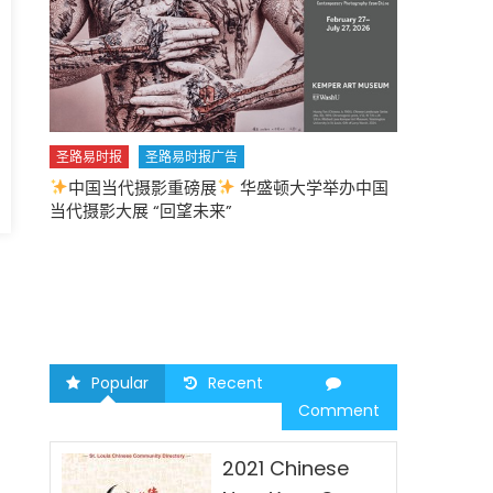
圣路易时报
圣路易时报广告
中国当代摄影重磅展
华盛顿大学举办中国
圣路易时报
当代摄影大展 “回望未来”
中午
2026 马年
Popular
Recent
Comment
2021 Chinese