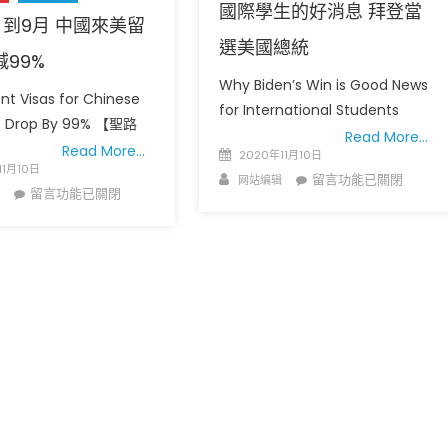
國際學生的好消息 拜登當
月到9月 中國來美留
選美國總統
99%
Why Biden’s Win is Good News
nt Visas for Chinese
for International Students
ls Drop By 99% 【聖路
Read More…
Read More…
Posted
2020年11月10日
广告
圣路易时报
圣路易时报广告
11月10日
on
Author
在
留言功能已關閉
网站编辑
在
 免费赠送血压计供符合
了解您的数字! 3月21日星期六 上午9点至
留言功能已關閉
〈國
! 4月18日星期六 上午
Grace UM Church 免费健康检查
〈今
際
hurch
年
學
4
生
月
的
到
好
9
消
月
息
中
拜
國
登
來
當
美