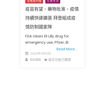
案
圣路易时报
在美生活
例
疫苗有望、藥物批准、疫情
超
持續快速擴張 拜登組成疫
過
十
情防制國家隊
萬
住
FDA clears Eli Lilly drug for
院
emergency use; Pfizer, Bi
率
Read More…
創
Posted
2020年11月10日
新
on
Author
在
留言功能已關閉
网站编辑
高〉
〈疫
中
苗
有
望、
藥
物
批
准、
疫