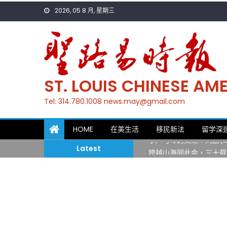
Skip
2026, 05 8 月, 星期三
to
content
ST. LOUIS CHINESE A
Tel: 314.780.1008 news.may@gmail.com
一晃三十年，初夏又相逢
HOME
在美生活
移民新法
留学深
筝声与琴韵交汇：刘励(Li
Latest
跨越山海同此会，三十载
圣路易龙舟俱乐部5月16
三十二载跨越时空的相逢
执掌密苏里植物园近四十年 
一晃三十年，初夏又相逢
筝声与琴韵交汇：刘励(Li