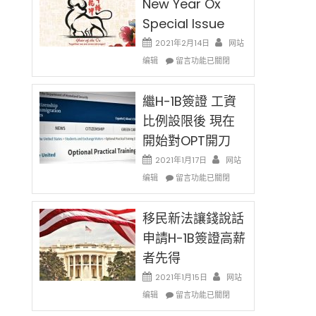
New Year Ox
Special Issue
2021年2月14日
网站
在
编辑
留言功能已關閉
〈2021
Chinese
New
繼H-1B簽證 工資
Year
比例設限後 現在
Ox
開始對OPT開刀
Special
Issue〉
2021年1月17日
网站
中
在
编辑
留言功能已關閉
〈繼
H-
1B
移民新法讓錢說話
簽
申請H-1B簽證高薪
證
者先得
工
資
2021年1月15日
网站
比
在
编辑
例
留言功能已關閉
〈移
設