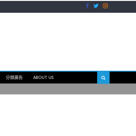
）
分類廣告
ABOUT US
89岁
）