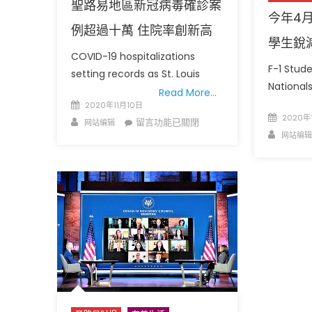
聖路易地區新冠病毒確診案
今年4
例超過十萬 住院率創新高
學生銳減
COVID-19 hospitalizations
F-1 Stude
setting records as St. Louis
Nationa
Read More…
Posted
2020年11月10日
Posted
圣路易时报
圣路易时报
2020年
on
Author
在
留言功能已關閉
网站编辑
on
Author
免费健康检查 无需预约
网站编辑
〈聖
条件者使用 欢迎参加索取
易时报广告
路
9点至中午 Grace UM C
Peter Lu Team 卢长志
易
地
區
新
冠
病
毒
確
診