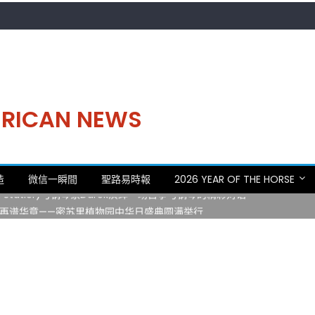
MERICAN NEWS
。中华日，等你来赴约 —— 密苏里植物园“中华日三十周年特别报道（五
造
微信一瞬間
聖路易時報
2026 YEAR OF THE HORSE
 Statler)与钢琴家Darek演绎一场古筝与钢琴的精彩对话
再谱华章——密苏里植物园中华日盛典圆满举行
日龙舟体验日 邀请各界亲身体验划行乐趣 + 水上竞速魅力
致力推动全球植物多样性研究与中美合作 Peter Raven 博士逝世 享年
。中华日，等你来赴约 —— 密苏里植物园“中华日三十周年特别报道（五
 Statler)与钢琴家Darek演绎一场古筝与钢琴的精彩对话