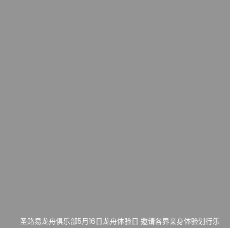
一晃三十年，初夏又相逢。中华日，等你来赴约 —— 密苏里植物
园“中华日三十周年特别报道（五）
筝声与琴韵交汇：刘励(Li Statler)与钢琴家Darek演绎一场古筝
与钢琴的精彩对话
跨越山海同此会，三十载再谱华章——密苏里植物园中华日盛典
圆满举行
圣路易龙舟俱乐部5月16日龙舟体验日 邀请各界亲身体验划行乐