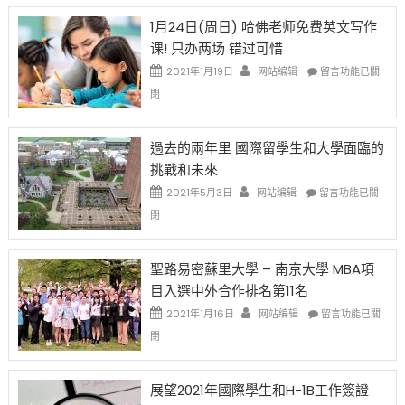
OPT
H-
即
1月24日(周日) 哈佛老师免费英文写作
開
1B
移
课! 只办两场 错过可惜
刀〉
簽
民
中
證
政
在
2021年1月19日
网站编辑
留言功能已關
高
策
〈1
閉
薪
再
月
者
改
24
先
H-
日
過去的兩年里 國際留學生和大學面臨的
得〉
1B
(周
挑戰和未來
中
樂
日)
透
哈
在
2021年5月3日
网站编辑
留言功能已關
(lottery)
佛
〈過
閉
取
老
去
消〉
师
的
中
免
兩
聖路易密蘇里大學 – 南京大學 MBA項
费
年
目入選中外合作排名第11名
英
里
文
國
在
2021年1月16日
网站编辑
留言功能已關
写
際
〈聖
閉
作
留
路
课!
學
易
只
生
密
展望2021年國際學生和H-1B工作簽證
办
和
蘇