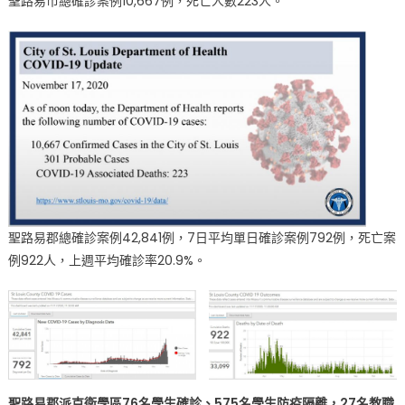
聖路易市總確診案例10,667例，死亡人數223人。
總
確
診
人
數
超
過
4
萬
人
•
聖路易郡總確診案例42,841例，7日平均單日確診案例792例，死亡案
聖
路
例922人，上週平均確診率20.9%。
易
市
總
確
診
人
聖路易郡派克衛學區76名學生確診、575名學生防疫隔離，27名教職
數