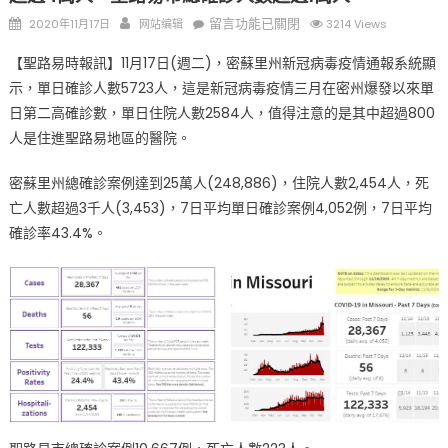
Posted
Author
在
留言功能已關閉
2020年11月17日
网站编辑
3214 Views
on
〈密
【聖路易時報訊】11月17日(週二)，密蘇里州新冠病毒疫情通報系統顯
蘇
示，單日確診人數5723人，這是新冠病毒疫情三月在密州爆發以來單
里
日第二高確診數，單日住院人數2584人，值得注意的是其中超過800
州
總
人是住進聖路易地區的醫院。
確
密蘇里州總確診案例達到25萬人(248,886)，住院人數2,454人，死
診
人
亡人數超過3千人(3,453)，7日平均單日確診案例4,052例，7日平均
數
確診率43.4%。
近
25
萬
人
•
聖
路
易
郡