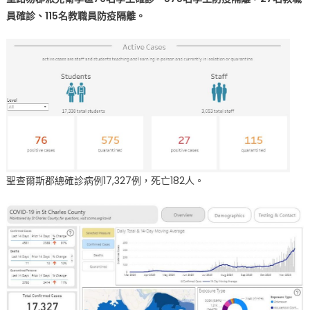
員確診、115名教職員防疫隔離。
超
過
1
萬
人〉
中
聖查爾斯郡總確診病例17,327例，死亡182人。