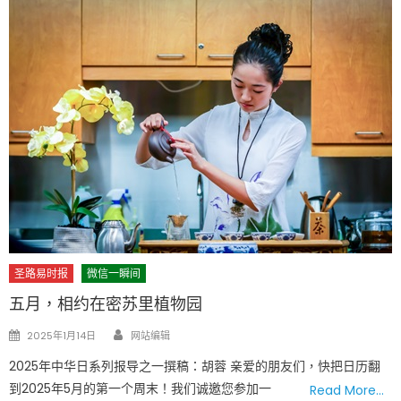
圣路易时报
微信一瞬间
五月，相约在密苏里植物园
Author
Posted
2025年1月14日
网站编辑
on
2025年中华日系列报导之一撰稿：胡蓉 亲爱的朋友们，快把日历翻
到2025年5月的第一个周末！我们诚邀您参加一
Read More…