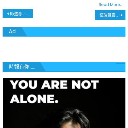
Read More…
文
師道尊，學風善 – 2020疫情下的謝師禮
輝瑞藥廠選定四州 開始新冠病毒疫苗領航測試
章
Ad
導
覽
時報有你......