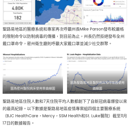
聖路易地區的醫療系統和專家再次呼籲州長Mike Parson發布較嚴格
的限制命令以防制病毒的傳播，到目前為止，州長仍然拒絕發布全州
戴口罩命令，密州衛生廳則呼籲大家戴口罩並減少社交群聚。
圖為聖路易地區醫院病床和呼吸器使用
圖為密州醫院病床使用率曲線圖
曲線圖
聖路易地區住院人數和7天住院平均人數都創下了自新冠病毒爆發以來
的最高紀錄。以下數據是聖路易地區疫情專案組四個主要醫療系統
（BJC HealthCare，Mercy，SSM Health和St. Luke醫院）截至11月
17日的數據報告。