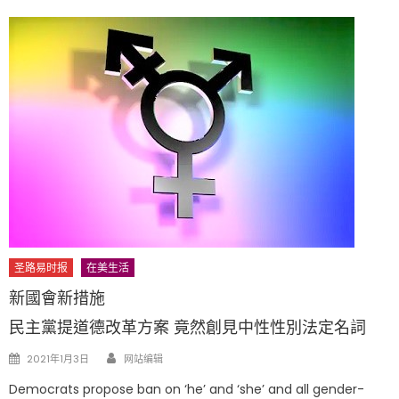
圣路易时报
在美生活
新國會新措施
民主黨提道德改革方案 竟然創見中性性別法定名詞
Author
Posted
2021年1月3日
网站编辑
on
Democrats propose ban on ‘he’ and ‘she’ and all gender-