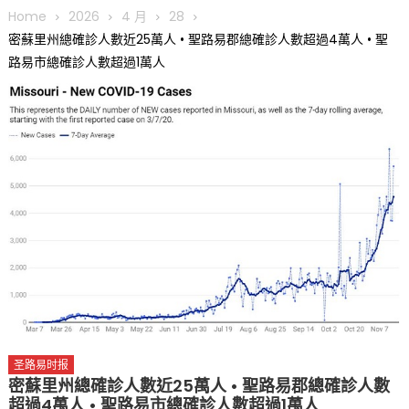
趣 + 水上竞速魅力
Home
2026
4 月
28
三十二载跨越时空的相逢
密蘇里州總確診人數近25萬人 • 聖路易郡總確診人數超過4萬人 • 聖
执掌密苏里植物园近四十年 致力推动全球植物多样性研究与中美
路易市總確診人數超過1萬人
合作 Peter Raven 博士逝世 享年89岁
一晃三十年，初夏又相逢。中华日，等你来赴约 —— 密苏里植物
园“中华日三十周年特别报道（五）
筝声与琴韵交汇：刘励(Li Statler)与钢琴家Darek演绎一场古筝
与钢琴的精彩对话
圣路易时报
密蘇里州總確診人數近25萬人 • 聖路易郡總確診人數
超過4萬人 • 聖路易市總確診人數超過1萬人