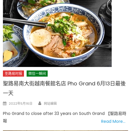
圣路易时报
微信一瞬间
聖路易南大街越南餐館名店 Pho Grand 6月13日最後
一天
Author
Posted
2022年5月16日
网站编辑
on
Pho Grand to close after 33 years on South Grand 【聖路易時
報
Read More…