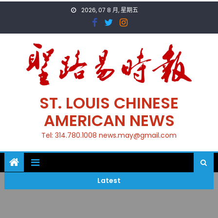
Skip
2026, 07 8 月, 星期五
to
content
ST. LOUIS CHINESE
AMERICAN NEWS
Tel: 314.780.1008 news.may@gmail.com
Latest