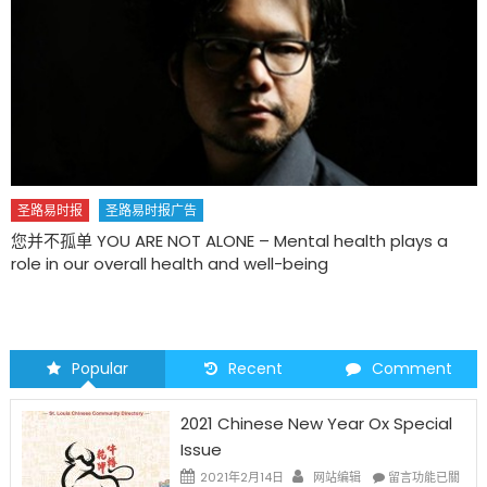
圣路易时报
圣路易时报广告
您并不孤单 YOU ARE NOT ALONE – Mental health plays a
role in our overall health and well-being
Popular
Recent
Comment
2021 Chinese New Year Ox Special
Issue
在
2021年2月14日
网站编辑
留言功能已關