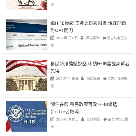
〈2021
閉
Chinese
New
Year
繼H-1B簽證 工資比例設限後 現在開始
Ox
對OPT開刀
Special
Issue〉
在
2021年1月17日
网站编辑
留言功能已關
中
〈繼
閉
H-
1B
簽
移民新法讓錢說話 申請H-1B簽證高薪者
證
先得
工
資
在
2021年1月15日
网站编辑
留言功能已關
比
〈移
閉
例
民
設
新
限
法
卸任在即 移民政策再改 H-1B樂透
後
讓
(lottery)取消
現
錢
在
說
在
2021年1月10日
网站编辑
留言功能已關
開
話
〈卸
閉
始
申
任
對
請
在