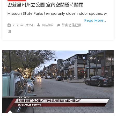
毒
密蘇里州州立公園 室內空間暫時關閉
疫
Missouri State Parks temporarily close indoor spaces, w
情
Read More…
网
Posted
Author
在
留言功能已關
2020年11月25日
网站编辑
络
on
〈密
閉
讲
蘇
座
里
摘
州
要〉
州
中
立
公
園
室
內
空
間
暫
時
關