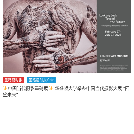
所
有
餐
館、
酒
吧
晚
間
11
點
前
必
圣路易时报
圣路易时报广告
須
中国当代摄影重磅展
华盛顿大学举办中国当代摄影大展 “回
打
望未来”
烊〉
中