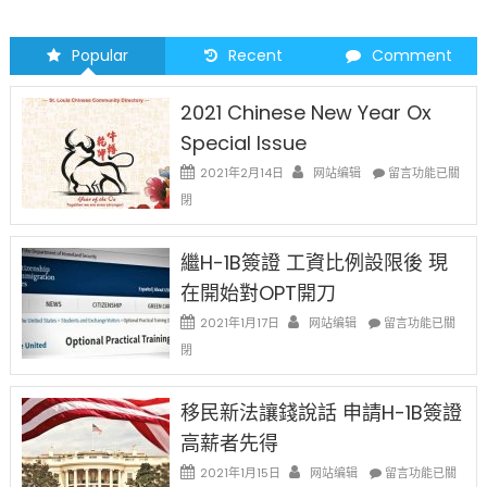
Popular
Recent
Comment
2021 Chinese New Year Ox
Special Issue
在
2021年2月14日
网站编辑
留言功能已關
〈2021
閉
Chinese
New
Year
繼H-1B簽證 工資比例設限後 現
Ox
在開始對OPT開刀
Special
Issue〉
在
2021年1月17日
网站编辑
留言功能已關
中
〈繼
閉
H-
1B
簽
移民新法讓錢說話 申請H-1B簽證
證
高薪者先得
工
資
在
2021年1月15日
网站编辑
留言功能已關
比