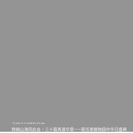
一晃三十年，初夏又相逢。中华日，等你来赴约 —— 密苏里植物
园“中华日三十周年特别报道（五）
筝声与琴韵交汇：刘励(Li Statler)与钢琴家Darek演绎一场古筝
与钢琴的精彩对话
跨越山海同此会，三十载再谱华章——密苏里植物园中华日盛典