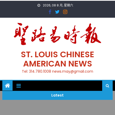
Skip
2026, 08 8 月, 星期六
to
content
ST. LOUIS CHINESE
AMERICAN NEWS
Tel: 314.780.1008 news.may@gmail.com
Latest