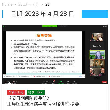
圆满举行
Home
2026
4 月
28
圣路易龙舟俱乐部5月16日龙舟体验日 邀请各界亲身体验划行乐
日期:
2026 年 4 月 28 日
趣 + 水上竞速魅力
三十二载跨越时空的相逢
执掌密苏里植物园近四十年 致力推动全球植物多样性研究与中美
合作 Peter Raven 博士逝世 享年89岁
一晃三十年，初夏又相逢。中华日，等你来赴约 —— 密苏里植物
园“中华日三十周年特别报道（五）
筝声与琴韵交汇：刘励(Li Statler)与钢琴家Darek演绎一场古筝
与钢琴的精彩对话
圣路易时报
微信一瞬间
《节日期间防疫手册》
王瑾医生新冠病毒疫情网络讲座 摘要