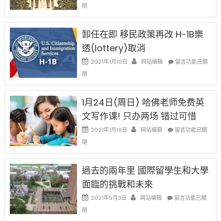
〈移
閉
例
民
設
新
限
法
卸任在即 移民政策再改 H-1B樂
後
讓
現
透(lottery)取消
錢
在
說
在
2021年1月10日
网站编辑
留言功能已關
開
話
〈卸
始
閉
申
任
對
請
在
OPT
H-
即
1月24日(周日) 哈佛老师免费英
開
1B
移
刀〉
簽
文写作课! 只办两场 错过可惜
民
中
證
政
在
2021年1月19日
网站编辑
留言功能已關
高
策
〈1
薪
閉
再
月
者
改
24
先
H-
日
過去的兩年里 國際留學生和大學
得〉
1B
(周
中
樂
面臨的挑戰和未來
日)
透
哈
在
2021年5月3日
网站编辑
留言功能已關
(lottery)
佛
〈過
取
閉
老
去
消〉
师