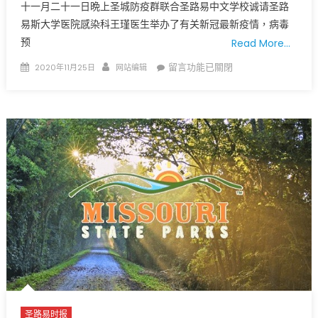
十一月二十一日晩上圣城防疫群联合圣路易中文学校诚请圣路
易斯大学医院感染科王瑾医生举办了有关新冠最新疫情，病毒
预
Read More…
Posted
Author
在
留言功能已關閉
2020年11月25日
网站编辑
on
〈《节
日
期
间
防
疫
手
册》
王
瑾
医
生
新
冠
病
圣路易时报