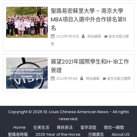
的
中
免
兩
聖路易密蘇里大學 – 南京大學
费
年
英
MBA項目入選中外合作排名第11
里
文
國
名
写
際
作
在
2021年1月16日
网站编辑
留
留言功能已關
课!
〈聖
學
閉
只
路
生
办
易
和
两
密
大
展望2021年國際學生和H-1B工作
场
蘇
學
簽證
错
里
面
过
大
在
臨
2021年1月4日
网站编辑
留言功能已關閉
可
學
〈展
的
惜〉
–
望
挑
中
南
2021
戰
京
年
和
大
國
未
學
Copyright © 2026
St. Louis Chinese American News
- All rights
際
來〉
MBA
學
中
reserved.
項
生
Home
在美生活
移民新法
留学深造
微信一瞬間
目
和
入
聖路易時報
2026 Year of the Horse
分類廣告
About US
H-