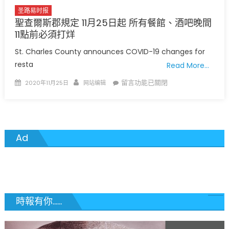
閉〉
圣路易时报
中
聖查爾斯郡規定 11月25日起 所有餐館、酒吧晚間
11點前必須打烊
St. Charles County announces COVID-19 changes for
resta
Read More…
Posted
Author
在
留言功能已關閉
2020年11月25日
网站编辑
on
〈聖
查
爾
斯
Ad
郡
規
定
11
月
25
時報有你......
日
起