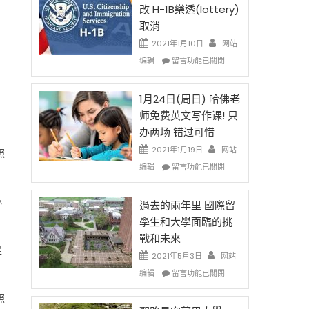
後
法
改 H-1B樂透(lottery)
現
讓
取消
在
錢
開
說
2021年1月10日
网站
始
話
在
编辑
留言功能已關閉
對
申
〈卸
OPT
請
任
開
H-
在
1月24日(周日) 哈佛老
刀〉
1B
即
师免费英文写作课! 只
中
簽
移
办两场 错过可惜
證
民
高
政
2021年1月19日
网站
照
薪
策
在
编辑
留言功能已關閉
者
再
〈1
先
改
月
得〉
心
H-
24
過去的兩年里 國際留
中
1B
日
學生和大學面臨的挑
樂
(周
戰和未來
透
日)
是
(lottery)
哈
2021年5月3日
网站
取
佛
在
编辑
留言功能已關閉
消〉
老
〈過
中
师
去
照
免