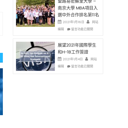
的
聖路易密蘇里大學 –
费
兩
南京大學 MBA項目入
英
年
選中外合作排名第11名
文
里
写
國
2021年1月16日
网站
作
際
在
编辑
留言功能已關閉
课!
留
〈聖
只
學
路
办
生
易
展望2021年國際學生
两
和
密
和H-1B工作簽證
场
大
蘇
2021年1月4日
错
网站
學
里
过
在
面
大
编辑
留言功能已關閉
可
〈展
臨
學
惜〉
望
的
–
中
2021
挑
南
年
戰
京
國
和
大
際
未
學
學
來〉
MBA
生
中
項
和
目
H-
入
1B
選