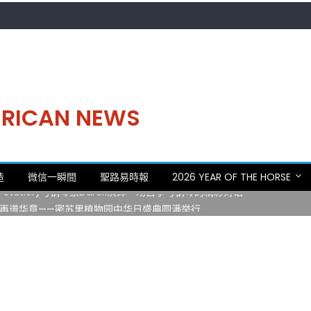
MERICAN NEWS
。中华日，等你来赴约 —— 密苏里植物园“中华日三十周年特别报道（五
造
微信一瞬間
聖路易時報
2026 YEAR OF THE HORSE
 Statler)与钢琴家Darek演绎一场古筝与钢琴的精彩对话
再谱华章——密苏里植物园中华日盛典圆满举行
日龙舟体验日 邀请各界亲身体验划行乐趣 + 水上竞速魅力
致力推动全球植物多样性研究与中美合作 Peter Raven 博士逝世 享年
。中华日，等你来赴约 —— 密苏里植物园“中华日三十周年特别报道（五
 Statler)与钢琴家Darek演绎一场古筝与钢琴的精彩对话