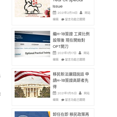
Issue
2021年2月14日
网站
在
编辑
留言功能已關閉
〈2021
Chinese
New
繼H-1B簽證 工資比例
Year
設限後 現在開始對
Ox
OPT開刀
Special
Issue〉
2021年1月17日
网站
中
在
编辑
留言功能已關閉
〈繼
H-
1B
移民新法讓錢說話 申
能
簽
請H-1B簽證高薪者先
證
得
工
資
是
2021年1月15日
网站
比
在
编辑
留言功能已關閉
例
〈移
設
民
限
新
卸任在即 移民政策再