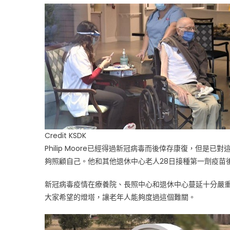
接
種
疫
苗〉
中
Credit KSDK
Philip Moore已經得過新冠病毒而後倖存康復，但
夠照顧自己。他和其他退休中心老人28日接種第一劑疫苗後
新冠病毒疫情在療養院、長照中心和退休中心蔓延十分嚴
大家希望的燈塔，讓老年人能夠度過這個難關。