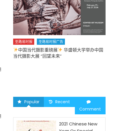
圣路易时报
圣路易时报广告
中国当代摄影重磅展
华盛顿大学举办中国
圣路易时报
当代摄影大展 “回望未来”
中午
2026 马年
湖
Popular
Recent
Comment
湖
2021 Chinese New
Year Ox Special