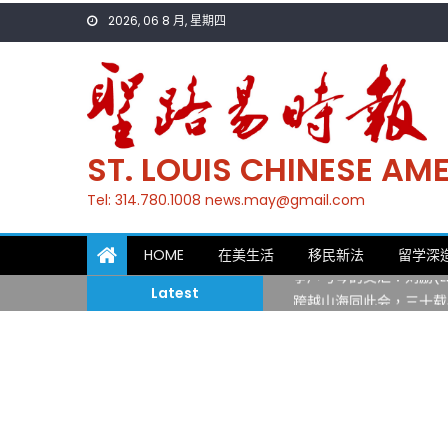
Skip
2026, 06 8 月, 星期四
to
content
ST. LOUIS CHINESE A
Tel: 314.780.1008 news.may@gmail.com
一晃三十年，初夏又相逢
HOME
在美生活
移民新法
留学深
筝声与琴韵交汇：刘励(Li
Latest
跨越山海同此会，三十载
圣路易龙舟俱乐部5月16
三十二载跨越时空的相逢
执掌密苏里植物园近四十年 
一晃三十年，初夏又相逢
筝声与琴韵交汇：刘励(Li