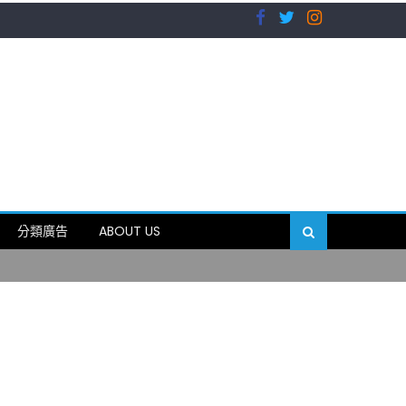
）
分類廣告
ABOUT US
89岁
）