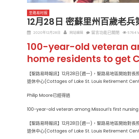
圣路易时报
12月28日 密蘇里州百歲老
Posted
Author
在
留言功能已關閉
2020年12月28日
网站编辑
5764 
on
〈12
100-year-old veteran am
月
圣路易时报
圣路易时报
28
home residents to get 
免费健康检查 无需预约
日
条件者使用 欢迎参加索取
易时报广告
密
9点至中午 Grace UM C
【聖路易時報訊】12月28日(週一)，聖路易地區開始對
蘇
Peter Lu Team 卢长志
退休中心(Cottages of Lake St. Louis Retireme
里
州
Philip Moore已經得過
百
歲
100-year-old veteran among Missouri’s first nursi
老
兵
【聖路易時報訊】12月28日(週一)，聖路易地區開始對
第
退休中心(Cottages of Lake St. Louis Retireme
一
位