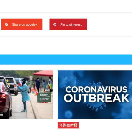
Share on google+
Pin to pinterest
圣路易时报