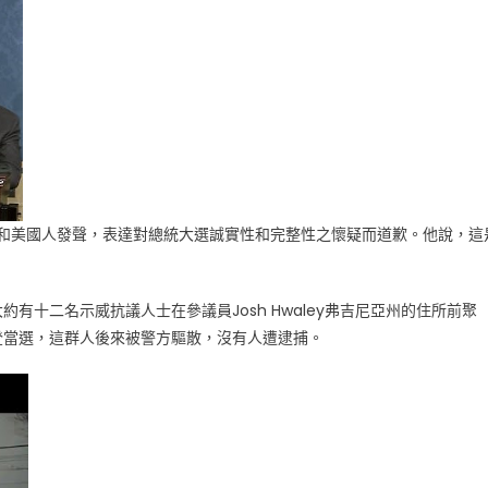
里人和美國人發聲，表達對總統大選誠實性和完整性之懷疑而道歉。他說，這
約有十二名示威抗議人士在參議員Josh Hwaley弗吉尼亞州的住所前聚
登當選，這群人後來被警方驅散，沒有人遭逮捕。