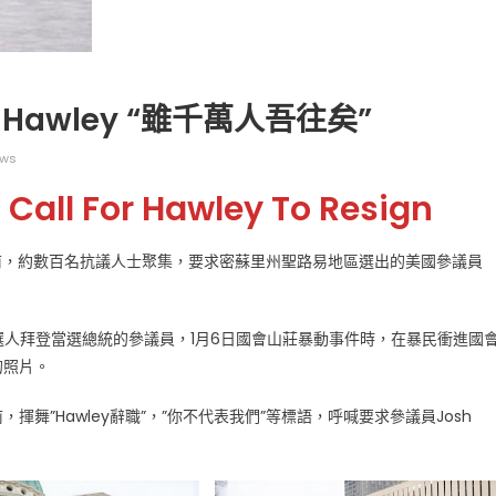
Hawley “雖千萬人吾往矣”
ews
广告
圣路易时报
圣路易时报广告
 Call For Hawley To Resign
 免费赠送血压计供符合
了解您的数字! 3月21日星期六 上午9点至
! 4月18日星期六 上午
Grace UM Church 免费健康检查
hurch
院前，約數百名抗議人士聚集，要求密蘇里州聖路易地區選出的美國參議員
統當選人拜登當選總統的參議員，1月6日國會山莊暴動事件時，在暴民衝進國
的照片。
舞”Hawley辭職”，”你不代表我們”等標語，呼喊要求參議員Josh