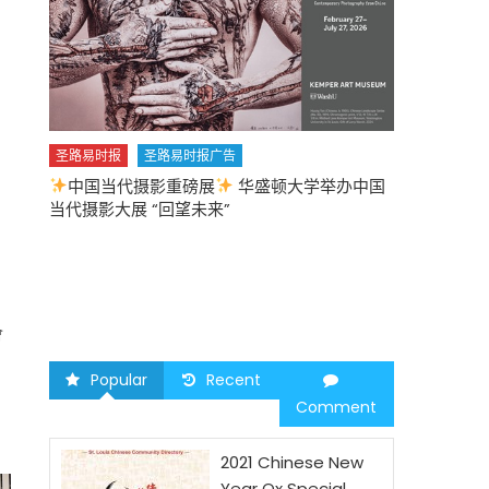
圣路易时报
圣路易时报广告
中国当代摄影重磅展
华盛顿大学举办中国
圣路易时报
当代摄影大展 “回望未来”
中午
2026 马年
會
Popular
Recent
Comment
2021 Chinese New
Year Ox Special