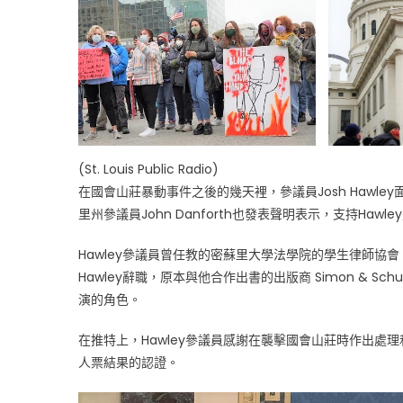
千
萬
人
吾
往
矣”〉
中
(St. Louis Public Radio)
在國會山莊暴動事件之後的幾天裡，參議員Josh Haw
里州參議員John Danforth也發表聲明表示，支持Ha
Hawley參議員曾任教的密蘇里大學法學院的學生律師
Hawley辭職，原本與他合作出書的出版商 Simon & S
演的角色。
在推特上，Hawley參議員感謝在襲擊國會山莊時作出
人票結果的認證。