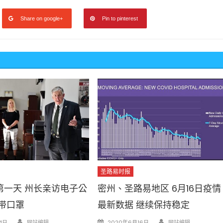
Share on google+
Pin to pinterest
圣路易时报
第一天 州长亲访电子公
密州、圣路易地区 6月16日疫情
带口罩
最新数据 继续保持稳定
Author
Author
Posted
4日
网站编辑
2020年6月16日
网站编辑