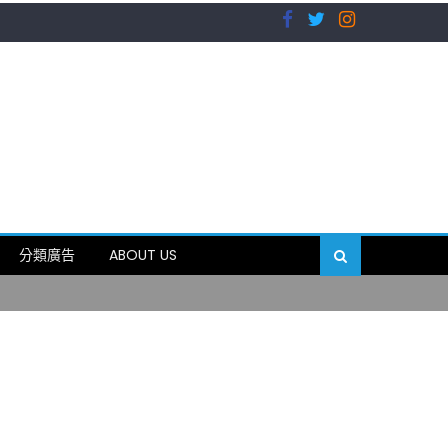
）
分類廣告
ABOUT US
89岁
）