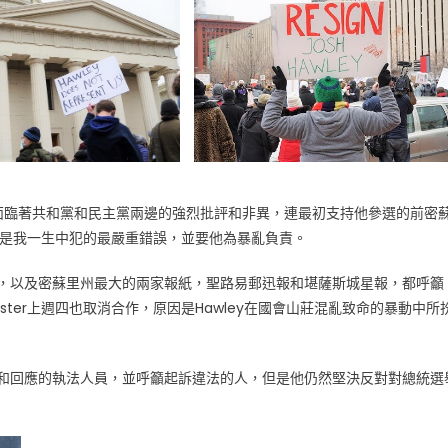
ley面臨著共和黨和民主黨兩邊的強烈批評和非異，連最初支持他參選的前密
wley是我一生中犯的最嚴重錯誤，並要他為暴亂負責。
協會，以及密蘇里州最大的兩家報紙，聖路易郵迅報和堪薩斯城星報，都呼籲
chuster上週四也取消合作，原因是Hawley在國會山莊混亂致命的暴動中所
處理和回應的執法人員，並呼籲起訴違法的人，但是他仍然堅決反對對總統選