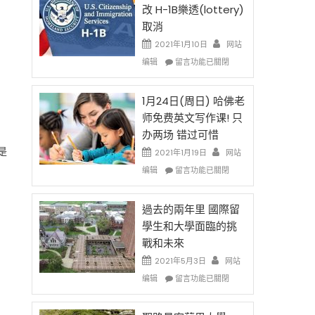
後
法
改 H-1B樂透(lottery)
現
讓
取消
在
錢
開
說
2021年1月10日
网站
始
話
在
编辑
留言功能已關閉
對
申
〈卸
OPT
請
任
開
H-
在
1月24日(周日) 哈佛老
刀〉
1B
即
师免费英文写作课! 只
中
簽
移
办两场 错过可惜
證
民
是
高
政
2021年1月19日
网站
薪
策
在
编辑
留言功能已關閉
者
再
〈1
先
改
月
得〉
H-
24
過去的兩年里 國際留
中
1B
日
學生和大學面臨的挑
樂
(周
戰和未來
透
日)
(lottery)
哈
2021年5月3日
网站
取
佛
在
编辑
留言功能已關閉
消〉
老
〈過
中
师
去
免