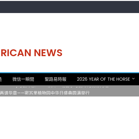
MERICAN NEWS
。中华日，等你来赴约 —— 密苏里植物园“中华日三十周年特别报道（五
造
微信一瞬間
聖路易時報
2026 YEAR OF THE HORSE
 Statler)与钢琴家Darek演绎一场古筝与钢琴的精彩对话
再谱华章——密苏里植物园中华日盛典圆满举行
日龙舟体验日 邀请各界亲身体验划行乐趣 + 水上竞速魅力
致力推动全球植物多样性研究与中美合作 Peter Raven 博士逝世 享年
。中华日，等你来赴约 —— 密苏里植物园“中华日三十周年特别报道（五
 Statler)与钢琴家Darek演绎一场古筝与钢琴的精彩对话