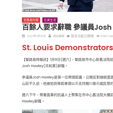
圣路易时报
在美生活
百餘人要求辭職 參議員Josh 
Posted
Author
在
留言功能已關閉
2021年1月10日
网站编辑
6763 Vi
on
〈百
圣路易时报
圣路易时报
St. Louis Demonstrators
餘
免费健康检查 无需预约
人
条件者使用 欢迎参加索取
易时报广告
要
9点至中午 Grace UM C
【聖路易時報訊】1月9日(週六)，聖路易市中心新舊法
Peter Lu Team 卢长志
求
Josh Hawley(共和黨)辭職。
辭
職
參議員Josh Hawley是第一位帶頭起義，公開反對總
參
山莊不久前，他被拍到舉起拳頭以示支持親川普示威民眾
議
員
週六下午，帶著面罩的抗議人士聚集在市中心舊法院大樓前，揮
Josh
Hawley辭職。
Hawley
“雖