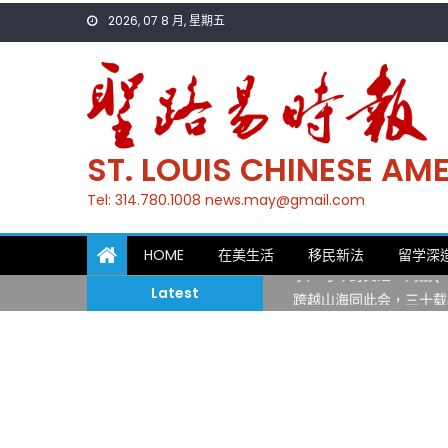
Skip
2026, 07 8 月, 星期五
to
content
ST. LOUIS CHINESE A
Tel: 314.780.1008 news.may@gmail.com
一晃三十年，初夏又相逢
HOME
在美生活
移民新法
留学深
筝声与琴韵交汇：刘励(Li
Latest
跨越山海同此会，三十载
圣路易龙舟俱乐部5月16
三十二载跨越时空的相逢
执掌密苏里植物园近四十年 
一晃三十年，初夏又相逢
筝声与琴韵交汇：刘励(Li