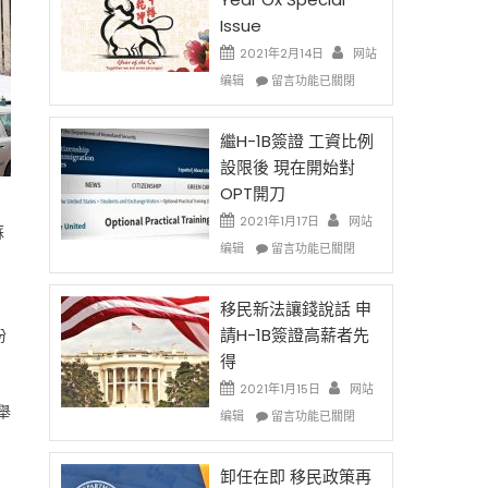
Issue
2021年2月14日
网站
在
编辑
留言功能已關閉
〈2021
Chinese
New
繼H-1B簽證 工資比例
Year
設限後 現在開始對
Ox
OPT開刀
Special
Issue〉
2021年1月17日
网站
蘇
中
在
编辑
留言功能已關閉
〈繼
H-
1B
移民新法讓錢說話 申
簽
請H-1B簽證高薪者先
扮
證
得
工
資
2021年1月15日
网站
比
舉
在
编辑
留言功能已關閉
例
〈移
設
民
限
新
卸任在即 移民政策再