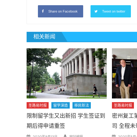
Share on Facebook
Tweet on twitter
相关新闻
圣路易时报
留学深造
移民新法
圣路易时报
限制留学生又出新招 学生签证到
密州复工
期后得申请重签
司 全程未
Author
Posted
Posted
2020年9月13日
网站编辑
2020年5月