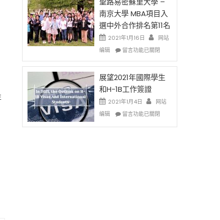
的
聖路易密蘇里大學 –
费
兩
南京大學 MBA項目入
英
年
選中外合作排名第11名
文
里
写
國
2021年1月16日
网站
作
際
在
编辑
留言功能已關閉
课!
留
〈聖
只
學
路
办
生
易
展望2021年國際學生
两
和
密
和H-1B工作簽證
场
大
蘇
左
2021年1月4日
错
网站
學
里
过
在
面
大
编辑
留言功能已關閉
可
〈展
臨
學
惜〉
望
的
–
中
2021
挑
南
年
戰
京
國
和
大
際
未
學
學
來〉
MBA
生
中
項
和
目
H-
入
1B
選