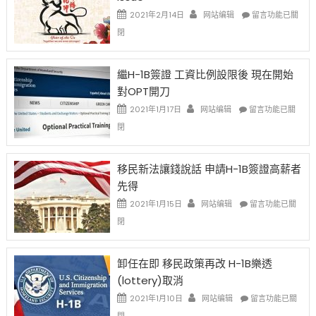
在
2021年2月14日
网站编辑
留言功能已關
〈2021
閉
Chinese
New
Year
繼H-1B簽證 工資比例設限後 現在開始
Ox
對OPT開刀
Special
Issue〉
在
2021年1月17日
网站编辑
留言功能已關
中
〈繼
閉
H-
1B
簽
移民新法讓錢說話 申請H-1B簽證高薪者
證
先得
工
資
在
2021年1月15日
网站编辑
留言功能已關
比
〈移
閉
例
民
設
新
限
法
卸任在即 移民政策再改 H-1B樂透
後
讓
(lottery)取消
現
錢
在
說
在
2021年1月10日
网站编辑
留言功能已關
開
話
〈卸