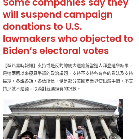
Some companies say they
支
持
will suspend campaign
就
donations to U.S.
不
給
lawmakers who objected to
錢
政
Biden’s electoral votes
商
關
【聖路易時報訊】支持或是反對總統大選總統當選人拜登選舉結果，
係
是這兩週以來極具爭議的政治議題，支持不支持各有各的看法及支持
浮
現〉
民眾，各說各話，各信所信，倒是部分美國商業界使出殺手鐧，不支
中
持那就不給錢，取消對競選經費的捐款。