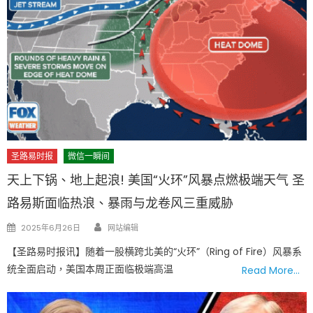
圣路易时报
微信一瞬间
天上下锅、地上起浪! 美国“火环”风暴点燃极端天气 圣
路易斯面临热浪、暴雨与龙卷风三重威胁
Author
Posted
2025年6月26日
网站编辑
on
【圣路易时报讯】随着一股横跨北美的“火环”（Ring of Fire）风暴系
统全面启动，美国本周正面临极端高温
Read More…