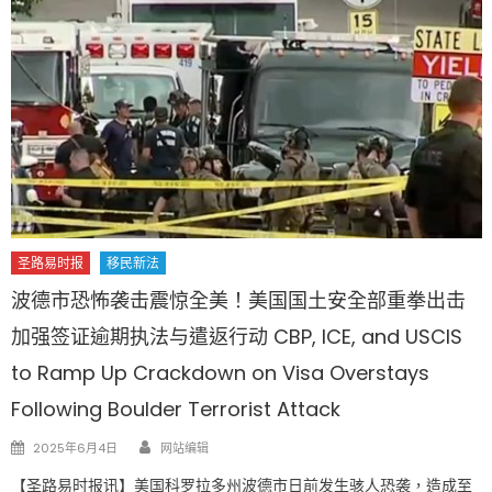
圣路易时报
移民新法
波德市恐怖袭击震惊全美！美国国土安全部重拳出击
加强签证逾期执法与遣返行动 CBP, ICE, and USCIS
to Ramp Up Crackdown on Visa Overstays
Following Boulder Terrorist Attack
Author
Posted
2025年6月4日
网站编辑
on
【圣路易时报讯】美国科罗拉多州波德市日前发生骇人恐袭，造成至