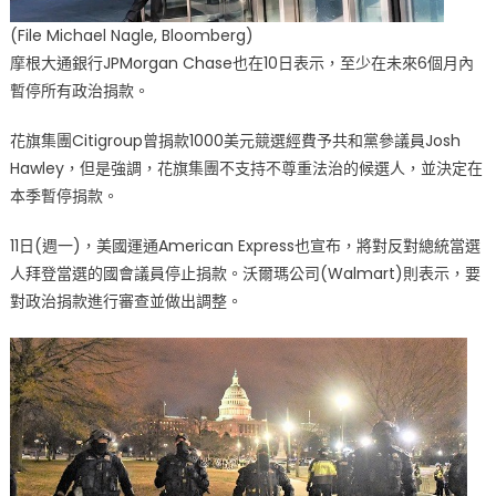
(File Michael Nagle, Bloomberg)
摩根大通銀行JPMorgan Chase也在10日表示，至少在未來6個月內
暫停所有政治捐款。
花旗集團Citigroup曾捐款1000美元競選經費予共和黨參議員Josh
Hawley，但是強調，花旗集團不支持不尊重法治的候選人，並決定在
本季暫停捐款。
11日(週一)，美國運通American Express也宣布，將對反對總統當選
人拜登當選的國會議員停止捐款。沃爾瑪公司(Walmart)則表示，要
對政治捐款進行審查並做出調整。