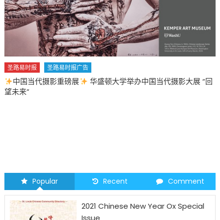
易时报广告
重磅展
华盛顿大学举办中国当代摄影大展 “回
圣路易时报
圣路易
2026 马年 • 马到
Popular
Recent
Comment
2021 Chinese New Year Ox Special
Issue