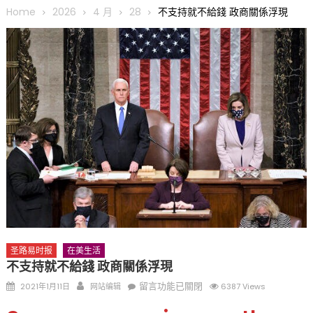
圆满举行
Home
2026
4 月
28
不支持就不給錢 政商關係浮現
圣路易龙舟俱乐部5月16日龙舟体验日 邀请各界亲身体验划行乐
趣 + 水上竞速魅力
三十二载跨越时空的相逢
执掌密苏里植物园近四十年 致力推动全球植物多样性研究与中美
合作 Peter Raven 博士逝世 享年89岁
一晃三十年，初夏又相逢。中华日，等你来赴约 —— 密苏里植物
园“中华日三十周年特别报道（五）
筝声与琴韵交汇：刘励(Li Statler)与钢琴家Darek演绎一场古筝
与钢琴的精彩对话
圣路易时报
在美生活
不支持就不給錢 政商關係浮現
Posted
Author
在
留言功能已關閉
2021年1月11日
网站编辑
6387 Views
on
〈不