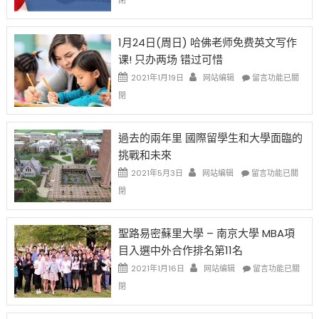
閉
始
申
任
對
請
在
OPT
H-
即
1月24日(周日) 哈佛老师免费英文写作
開
1B
移
课! 只办两场 错过可惜
刀〉
簽
民
中
證
政
在
2021年1月19日
网站编辑
留言功能已關
高
策
〈1
閉
薪
再
月
者
改
24
先
H-
日
過去的兩年里 國際留學生和大學面臨的
得〉
1B
(周
挑戰和未來
中
樂
日)
透
哈
在
2021年5月3日
网站编辑
留言功能已關
(lottery)
佛
〈過
閉
取
老
去
消〉
师
的
中
免
兩
聖路易密蘇里大學 – 南京大學 MBA項
费
年
目入選中外合作排名第11名
英
里
文
國
在
2021年1月16日
网站编辑
留言功能已關
写
際
〈聖
閉
作
留
路
课!
學
易
只
生