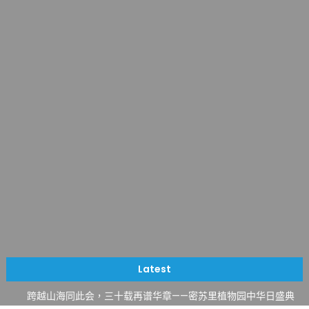
一晃三十年，初夏又相逢。中华日，等你来赴约 —— 密苏里植物
园“中华日三十周年特别报道（五）
筝声与琴韵交汇：刘励(Li Statler)与钢琴家Darek演绎一场古筝
Latest
与钢琴的精彩对话
跨越山海同此会，三十载再谱华章——密苏里植物园中华日盛典