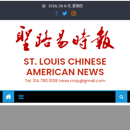
Skip
2026, 06 8 月, 星期四
to
content
ST. LOUIS CHINESE
AMERICAN NEWS
Tel: 314.780.1008 news.may@gmail.com