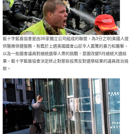
藍十字藍盾協會是由36家獨立公司組成的聯盟，為3分之1的美國人提
供醫療保健服務，有鑑於上週美國國會山莊令人震驚的暴力和襲擊，
以及一些國會議員對總統選舉人票的挑戰，意圖改變11月總統大選結
果，藍十字藍盾協會決定終止對那些投票反對選舉結果的議員政治捐
款。