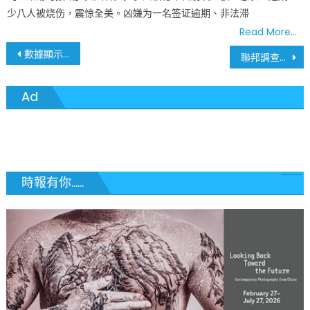
少八人被烧伤，震惊全美。凶嫌为一名签证逾期、非法滞
Read More…
文
數據顯示 密蘇里州「雙疫情」概率降低
聯邦調查局全美50州武裝抗議紅色警告
章
Ad
導
覽
時報有你......