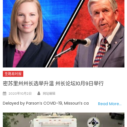
圣路易时报
密苏里州州长选举升温 州长论坛10月9日举行
Author
Posted
2020年10月2日
网站编辑
on
Delayed by Parson’s COVID-19, Missouri’s ca
Read More…