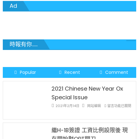
圈
團〉
Ad
公
中
佈
新
網
站
線
時報有你......
上
消
費
一
Popular
Recent
Comment
站
成
2021 Chinese New Year Ox
功〉
Special Issue
中
在
2021年2月14日
网站编辑
留言功能已關閉
〈2021
Chinese
New
Year
繼H-1B簽證 工資比例設限後 現
Ox
在開始對OPT開刀