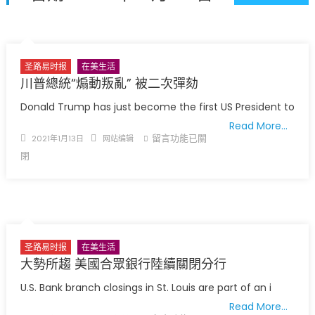
圣路易龙舟俱乐部5月16日龙舟体验日 邀请各界亲身体验划行乐
趣 + 水上竞速魅力
三十二载跨越时空的相逢
执掌密苏里植物园近四十年 致力推动全球植物多样性研究与中美
圣路易时报
在美生活
合作 Peter Raven 博士逝世 享年89岁
川普總統“煽動叛亂” 被二次彈劾
一晃三十年，初夏又相逢。中华日，等你来赴约 —— 密苏里植物
Donald Trump has just become the first US President to
园“中华日三十周年特别报道（五）
Read More…
Posted
Author
在
留言功能已關
2021年1月13日
网站编辑
on
〈川
閉
普
總
統
“煽
動
圣路易时报
在美生活
叛
大勢所趨 美國合眾銀行陸續關閉分行
亂”
被
U.S. Bank branch closings in St. Louis are part of an i
二
Read More…
次