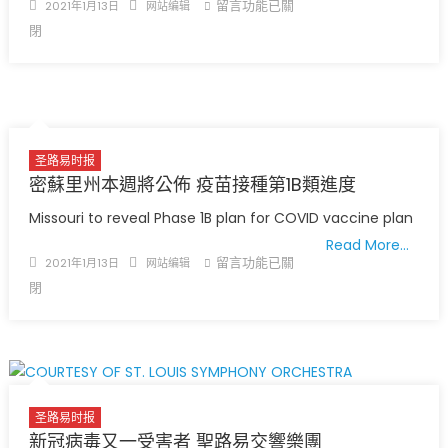
Posted
Author
在
留言功能已關
2021年1月13日
网站编辑
彈
on
〈大
閉
劾〉
勢
中
所
趨
美
國
圣路易时报
合
密蘇里州本週將公佈 疫苗接種第1B類進度
眾
銀
Missouri to reveal Phase 1B plan for COVID vaccine plan
行
Read More…
陸
Posted
Author
在
留言功能已關
2021年1月13日
网站编辑
續
on
〈密
閉
關
蘇
閉
里
分
州
行〉
本
中
週
圣路易时报
將
新冠病毒又一受害者 聖路易交響樂團
公