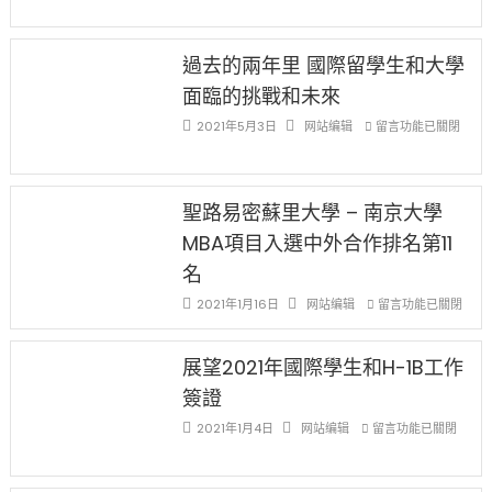
薪
再
月
者
改
24
先
H-
日
過去的兩年里 國際留學生和大學
得〉
1B
(周
面臨的挑戰和未來
中
樂
日)
透
哈
在
2021年5月3日
网站编辑
留言功能已關閉
(lottery)
佛
〈過
取
老
去
消〉
师
的
中
免
兩
聖路易密蘇里大學 – 南京大學
费
年
MBA項目入選中外合作排名第11
英
里
文
國
名
写
際
在
2021年1月16日
网站编辑
留言功能已關閉
作
留
〈聖
课!
學
路
只
生
易
展望2021年國際學生和H-1B工作
办
和
密
两
大
簽證
蘇
场
學
在
里
2021年1月4日
网站编辑
留言功能已關閉
错
面
〈展
大
过
臨
望
學
可
的
2021
–