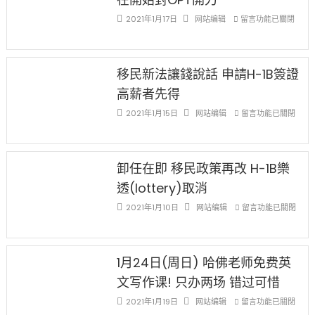
Special
Issue〉
在
2021年1月17日
网站编辑
留言功能已關閉
中
〈繼
H-
1B
簽
移民新法讓錢說話 申請H-1B簽證
證
高薪者先得
工
資
在
2021年1月15日
网站编辑
留言功能已關閉
比
〈移
例
民
設
新
限
法
卸任在即 移民政策再改 H-1B樂
後
讓
透(lottery)取消
現
錢
在
說
在
2021年1月10日
网站编辑
留言功能已關閉
開
話
〈卸
始
申
任
對
請
在
OPT
H-
即
1月24日(周日) 哈佛老师免费英
開
1B
移
文写作课! 只办两场 错过可惜
刀〉
簽
民
中
證
政
在
2021年1月19日
网站编辑
留言功能已關閉
高
策
〈1