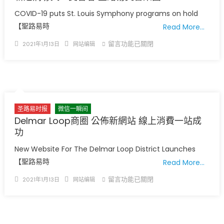
佈
COVID-19 puts St. Louis Symphony programs on hold
疫
【聖路易時
Read More…
苗
Posted
Author
在
留言功能已關閉
接
2021年1月13日
网站编辑
on
〈新
種
冠
第
病
1B
毒
類
又
進
圣路易时报
微信一瞬间
一
度〉
Delmar Loop商圈 公佈新網站 線上消費一站成
受
中
功
害
者
New Website For The Delmar Loop District Launches
聖
【聖路易時
Read More…
路
Posted
Author
在
留言功能已關閉
2021年1月13日
网站编辑
易
on
〈Delmar
交
Loop
響
商
樂