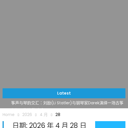
Latest
筝声与琴韵交汇：刘励(Li Statler)与钢琴家Darek演绎一场古筝
与钢琴的精彩对话
Home
2026
4 月
28
跨越山海同此会，三十载再谱华章——密苏里植物园中华日盛典
日期:
2026 年 4 月 28 日
圆满举行