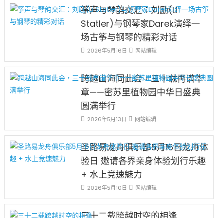
惜〉
挑
年
南
筝声与琴韵交汇：刘励(Li
中
戰
國
京
和
Statler)与钢琴家Darek演绎一
際
大
未
學
學
场古筝与钢琴的精彩对话
來〉
生
MBA
中
2026年5月16日
网站编辑
和
項
H-
目
1B
入
跨越山海同此会，三十载再谱华
工
選
作
章——密苏里植物园中华日盛典
中
簽
外
圆满举行
證〉
合
中
作
2026年5月13日
网站编辑
排
名
圣路易龙舟俱乐部5月16日龙舟体
第
11
验日 邀请各界亲身体验划行乐趣
名〉
+ 水上竞速魅力
中
2026年5月10日
网站编辑
三十二载跨越时空的相逢