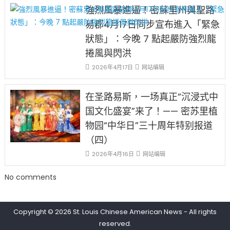
強烈風暴進逼！密蘇里州與聖路
易郡4月17日同步宣布進入「緊急
狀態」：今晚 7 點起嚴防強烈龍
捲風與閃洪
2026年4月17日
网站编辑
在圣路易斯，一场真正“沉浸式中
国文化盛宴”来了！—— 密苏里植
物园“中华日”三十周年特别报道
（四）
2026年4月16日
网站编辑
No comments
Copyright © 2026
St. Louis Chinese American News
- All rights
reserved.