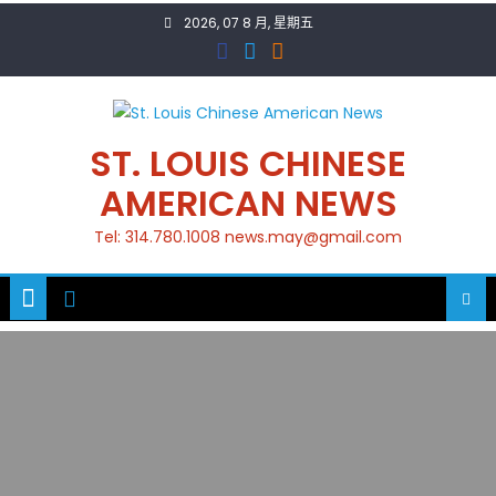
Skip
2026, 07 8 月, 星期五
to
content
ST. LOUIS CHINESE
AMERICAN NEWS
Tel: 314.780.1008 news.may@gmail.com