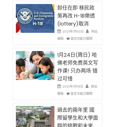
民
限
新
卸任在即 移民政
後
法
現
策再改 H-1B樂透
讓
在
(lottery)取消
錢
開
說
始
2021年1月10日
网站
話
對
在
编辑
申
留言功能已關閉
OPT
〈卸
請
開
任
H-
刀〉
在
1月24日(周日) 哈
1B
中
即
簽
佛老师免费英文写
移
證
作课! 只办两场 错
民
高
政
薪
过可惜
策
者
再
2021年1月19日
网站
先
改
在
得〉
编辑
留言功能已關閉
H-
〈1
中
1B
月
樂
24
過去的兩年里 國
透
日
際留學生和大學面
(lottery)
(周
取
臨的挑戰和未來
日)