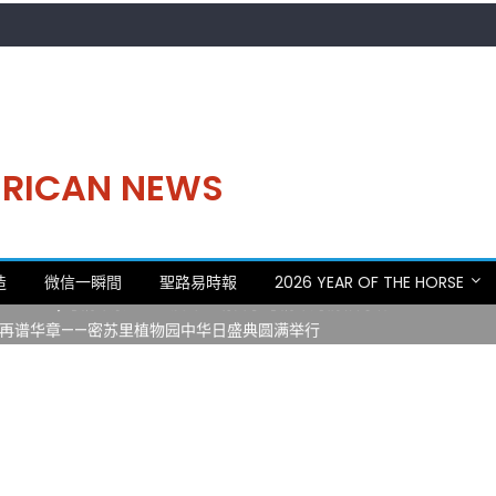
MERICAN NEWS
。中华日，等你来赴约 —— 密苏里植物园“中华日三十周年特别报道（五
造
微信一瞬間
聖路易時報
2026 YEAR OF THE HORSE
 Statler)与钢琴家Darek演绎一场古筝与钢琴的精彩对话
再谱华章——密苏里植物园中华日盛典圆满举行
日龙舟体验日 邀请各界亲身体验划行乐趣 + 水上竞速魅力
致力推动全球植物多样性研究与中美合作 Peter Raven 博士逝世 享年
。中华日，等你来赴约 —— 密苏里植物园“中华日三十周年特别报道（五
 Statler)与钢琴家Darek演绎一场古筝与钢琴的精彩对话