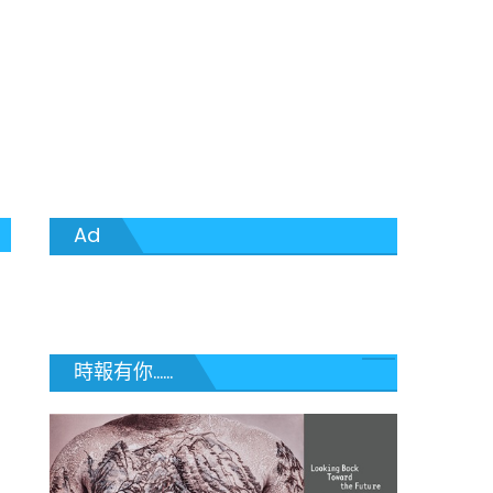
Ad
時報有你......