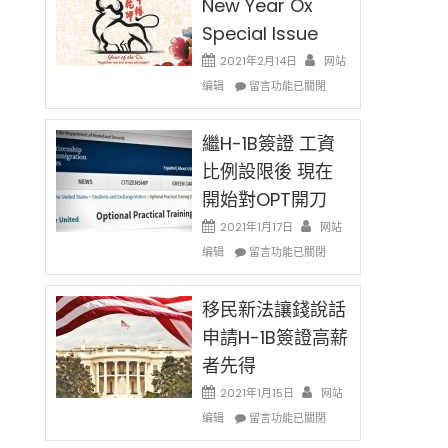
New Year Ox
Special Issue
2021年2月14日
网站
在
编辑
留言功能已關閉
〈2021
Chinese
New
繼H-1B簽證 工資
Year
比例設限後 現在
Ox
開始對OPT開刀
Special
Issue〉
2021年1月17日
网站
中
在
编辑
留言功能已關閉
〈繼
H-
1B
移民新法讓錢說話
簽
申請H-1B簽證高薪
證
者先得
工
資
2021年1月15日
网站
比
在
编辑
例
留言功能已關閉
〈移
設