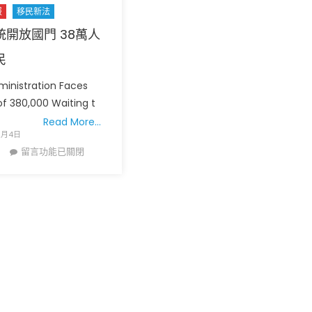
报
移民新法
統開放國門 38萬人
民
ministration Faces
of 380,000 Waiting t
广告
圣路易时报
圣路易时报广告
Read More…
 免费赠送血压计供符合
了解您的数字! 3月21日星期六 上午9点至
2月4日
! 4月18日星期六 上午
Grace UM Church 免费健康检查
在
留言功能已關閉
hurch
〈拜
登
總
統
開
放
國
門
38
萬