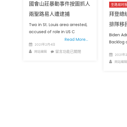
國會山莊暴動事件按圖抓人
圣路易时
拜登總
兩聖路易人遭逮捕
排隊移
Two in St. Louis area arrested,
accused of role in US C
Biden Ad
Read More…
Backlog 
Posted
2021年2月4日
圣路易时报
圣路易时报
on
Author
在
留言功能已關閉
网站编辑
Posted
免费健康检查 无需预约
2021年
〈國
on
条件者使用 欢迎参加索取
易时报广告
Author
网站编辑
會
9点至中午 Grace UM C
Peter Lu Team 卢长志
山
莊
暴
動
事
件
按
圖
抓