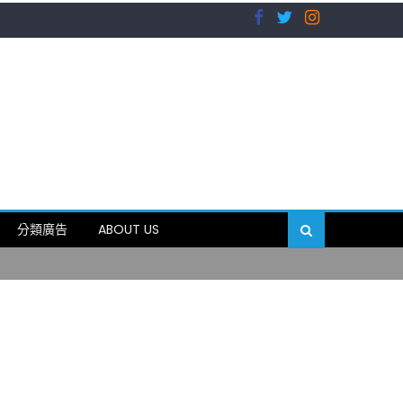
）
分類廣告
ABOUT US
89岁
）