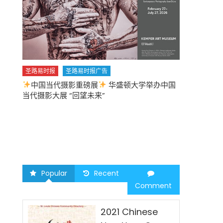
圣路易时报
圣路易时报广告
中国当代摄影重磅展
华盛顿大学举办中国
圣路易时报
当代摄影大展 “回望未来”
中午
2026 马年
Popular
Recent
Comment
2021 Chinese