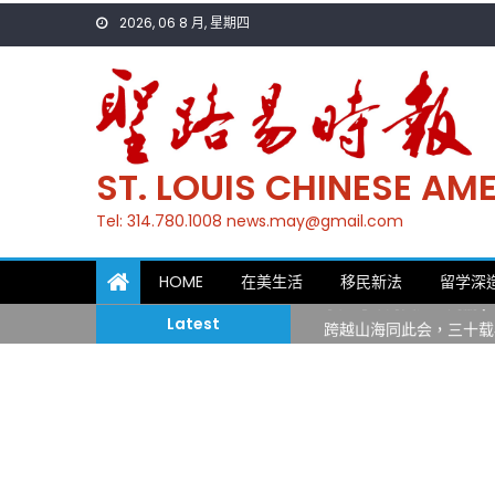
Skip
2026, 06 8 月, 星期四
to
content
ST. LOUIS CHINESE A
Tel: 314.780.1008 news.may@gmail.com
一晃三十年，初夏又相逢
HOME
在美生活
移民新法
留学深
筝声与琴韵交汇：刘励(Li
Latest
跨越山海同此会，三十载
圣路易龙舟俱乐部5月16
三十二载跨越时空的相逢
执掌密苏里植物园近四十年 
一晃三十年，初夏又相逢
筝声与琴韵交汇：刘励(Li