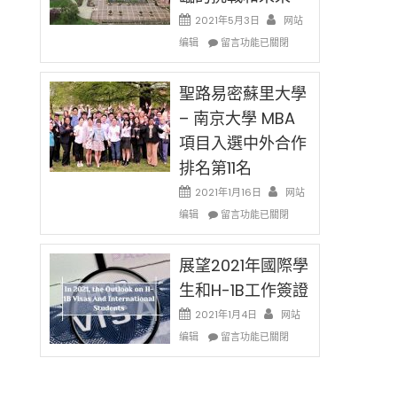
消〉
哈
2021年5月3日
网站
中
佛
在
编辑
老
留言功能已關閉
〈過
师
去
免
的
聖路易密蘇里大學
费
兩
英
– 南京大學 MBA
年
文
項目入選中外合作
里
写
國
作
排名第11名
際
课!
留
2021年1月16日
网站
只
學
在
办
编辑
留言功能已關閉
生
〈聖
两
和
路
场
大
易
展望2021年國際學
错
學
密
过
生和H-1B工作簽證
面
蘇
可
臨
里
惜〉
2021年1月4日
网站
的
大
中
在
编辑
留言功能已關閉
挑
學
〈展
戰
–
望
和
南
2021
未
京