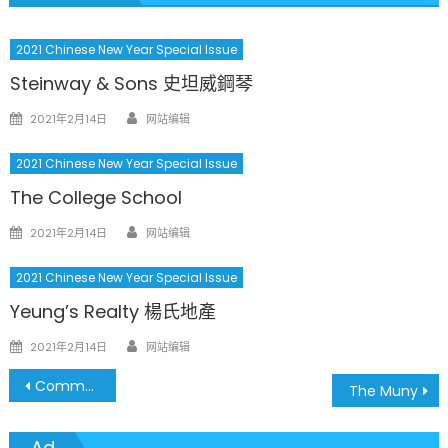
2021 Chinese New Year Special Issue
Steinway & Sons 史坦威鋼琴
Author
Posted
2021年2月14日
网站编辑
on
2021 Chinese New Year Special Issue
The College School
Author
Posted
2021年2月14日
网站编辑
on
2021 Chinese New Year Special Issue
Yeung’s Realty 楊氏地產
Author
Posted
2021年2月14日
网站编辑
on
文
Community Music School of Webster University 韋伯斯特大學
The Muny
章
Ad