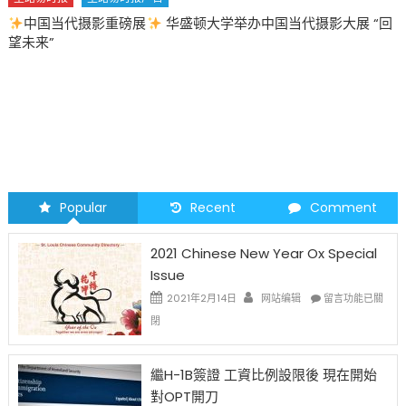
中国当代摄影重磅展
华盛顿大学举办中国当代摄影大展 “回
望未来”
Popular
Recent
Comment
2021 Chinese New Year Ox Special
Issue
在
2021年2月14日
网站编辑
留言功能已關
〈2021
閉
Chinese
New
Year
繼H-1B簽證 工資比例設限後 現在開始
Ox
對OPT開刀
Special