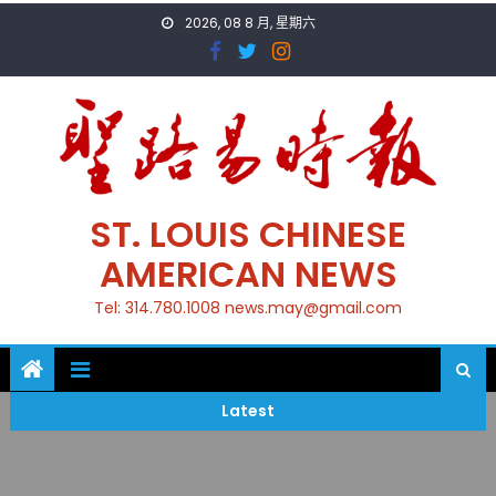
Skip
2026, 08 8 月, 星期六
to
content
ST. LOUIS CHINESE
AMERICAN NEWS
Tel: 314.780.1008 news.may@gmail.com
Latest