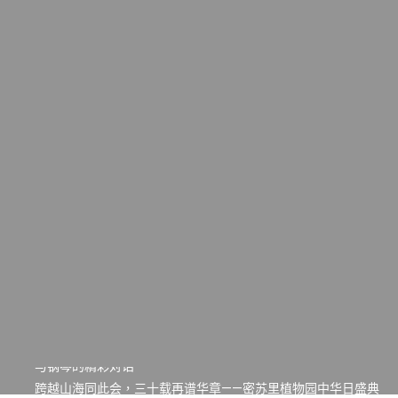
一晃三十年，初夏又相逢。中华日，等你来赴约 —— 密苏里植物
园“中华日三十周年特别报道（五）
筝声与琴韵交汇：刘励(Li Statler)与钢琴家Darek演绎一场古筝
与钢琴的精彩对话
跨越山海同此会，三十载再谱华章——密苏里植物园中华日盛典