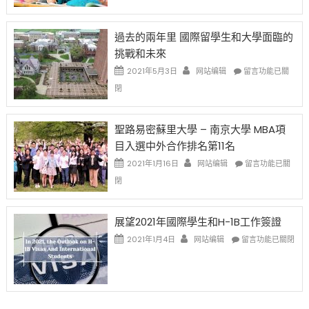
薪
再
月
者
改
24
先
H-
日
過去的兩年里 國際留學生和大學面臨的
得〉
1B
(周
挑戰和未來
中
樂
日)
透
哈
在
2021年5月3日
网站编辑
留言功能已關
(lottery)
佛
〈過
閉
取
老
去
消〉
师
的
中
免
兩
聖路易密蘇里大學 – 南京大學 MBA項
费
年
目入選中外合作排名第11名
英
里
文
國
在
2021年1月16日
网站编辑
留言功能已關
写
際
〈聖
閉
作
留
路
课!
學
易
只
生
密
展望2021年國際學生和H-1B工作簽證
办
和
蘇
在
两
大
里
2021年1月4日
网站编辑
留言功能已關閉
〈展
场
學
大
望
错
面
學
2021
过
臨
–
年
可
的
南
國
惜〉
挑
京