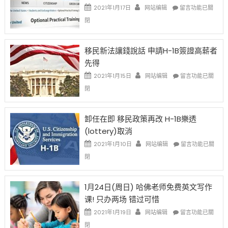
Issue〉
在
2021年1月17日
网站编辑
留言功能已關
中
〈繼
閉
H-
1B
簽
移民新法讓錢說話 申請H-1B簽證高薪者
證
先得
工
資
在
2021年1月15日
网站编辑
留言功能已關
比
〈移
閉
例
民
設
新
限
法
卸任在即 移民政策再改 H-1B樂透
後
讓
(lottery)取消
現
錢
在
說
在
2021年1月10日
网站编辑
留言功能已關
開
話
〈卸
閉
始
申
任
對
請
在
OPT
H-
即
1月24日(周日) 哈佛老师免费英文写作
開
1B
移
课! 只办两场 错过可惜
刀〉
簽
民
中
證
政
在
2021年1月19日
网站编辑
留言功能已關
高
策
〈1
閉