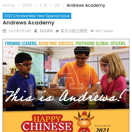
圆满举行
Home
2026
4 月
28
Andrews Academy
圣路易龙舟俱乐部5月16日龙舟体验日 邀请各界亲身体验划行乐
2021 Chinese New Year Special Issue
趣 + 水上竞速魅力
Andrews Academy
三十二载跨越时空的相逢
Posted
Author
在
留言功能已關閉
2021年2月14日
网站编辑
4801 Views
执掌密苏里植物园近四十年 致力推动全球植物多样性研究与中美
on
〈Andrews
合作 Peter Raven 博士逝世 享年89岁
Academy〉
一晃三十年，初夏又相逢。中华日，等你来赴约 —— 密苏里植物
中
园“中华日三十周年特别报道（五）
筝声与琴韵交汇：刘励(Li Statler)与钢琴家Darek演绎一场古筝
与钢琴的精彩对话