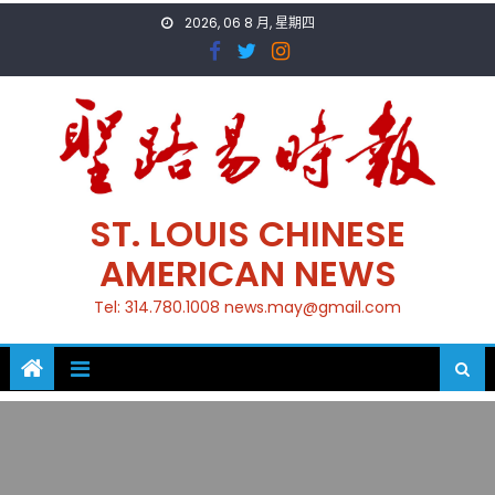
Skip
2026, 06 8 月, 星期四
to
content
ST. LOUIS CHINESE
AMERICAN NEWS
Tel: 314.780.1008 news.may@gmail.com