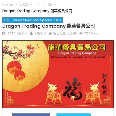
圆满举行
Home
2026
4 月
28
圣路易龙舟俱乐部5月16日龙舟体验日 邀请各界亲身体验划行乐
Dragon Trading Company 龍華餐具公司
趣 + 水上竞速魅力
2021 Chinese New Year Special Issue
三十二载跨越时空的相逢
Dragon Trading Company 龍華餐具公司
执掌密苏里植物园近四十年 致力推动全球植物多样性研究与中美
Posted
Author
在
留言功能已關閉
2021年2月14日
网站编辑
4787 Views
合作 Peter Raven 博士逝世 享年89岁
on
〈Dragon
一晃三十年，初夏又相逢。中华日，等你来赴约 —— 密苏里植物
Trading
园“中华日三十周年特别报道（五）
Company
筝声与琴韵交汇：刘励(Li Statler)与钢琴家Darek演绎一场古筝
龍
与钢琴的精彩对话
華
餐
具
公
司〉
中