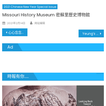
on
2021 Chinese New Year Special Issue
Missouri History Museum 密蘇里歷史博物館
Author
Posted
2021年2月14日
网站编辑
on
文
心心念念 社區之寶 – Nami Ramen(奈美拉麵)的飲食文化
Yeung’s Realty 楊氏地產
章
Ad
導
覽
時報有你......