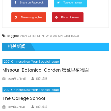
Share on Facebook
Tweet on twitter
Share on google+
Pin to pinterest
Tagged
2021 CHINESE NEW YEAR SPECIAL ISSUE
相关新闻
2021 Chinese New Year Special Issue
Missouri Botanical Garden 密蘇里植物園
Author
Posted
2021年2月14日
网站编辑
on
2021 Chinese New Year Special Issue
The College School
Author
Posted
2021年2月14日
网站编辑