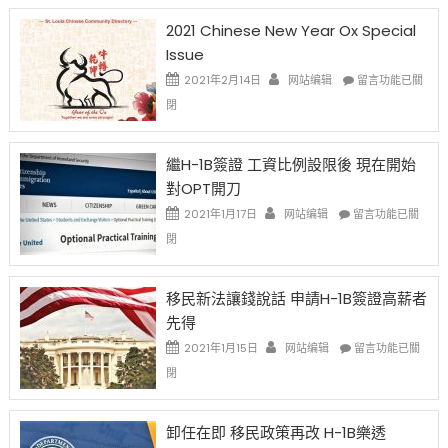
2021 Chinese New Year Ox Special
Issue
在
2021年2月14日
网站编辑
留言功能已關
〈2021
閉
Chinese
New
Year
繼H-1B簽證 工資比例設限後 現在開始
Ox
對OPT開刀
Special
Issue〉
在
2021年1月17日
网站编辑
留言功能已關
中
〈繼
閉
H-
1B
簽
移民新法讓錢說話 申請H-1B簽證高薪者
證
先得
工
資
在
2021年1月15日
网站编辑
留言功能已關
比
〈移
閉
例
民
設
新
限
法
卸任在即 移民政策再改 H-1B樂透
後
讓