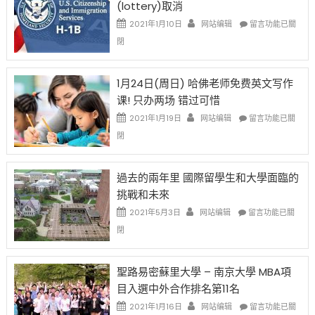
(lottery)取消
現
錢
在
說
在
2021年1月10日
网站编辑
留言功能已關
開
話
〈卸
閉
始
申
任
對
請
在
OPT
H-
即
1月24日(周日) 哈佛老师免费英文写作
開
1B
移
课! 只办两场 错过可惜
刀〉
簽
民
中
證
政
在
2021年1月19日
网站编辑
留言功能已關
高
策
〈1
閉
薪
再
月
者
改
24
先
H-
日
過去的兩年里 國際留學生和大學面臨的
得〉
1B
(周
挑戰和未來
中
樂
日)
透
哈
在
2021年5月3日
网站编辑
留言功能已關
(lottery)
佛
〈過
閉
取
老
去
消〉
师
的
中
免
兩
聖路易密蘇里大學 – 南京大學 MBA項
费
年
目入選中外合作排名第11名
英
里
文
國
在
2021年1月16日
网站编辑
留言功能已關
写