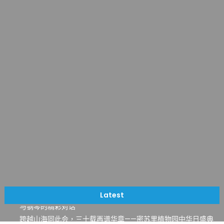
一晃三十年，初夏又相逢。中华日，等你来赴约 —— 密苏里植物
园“中华日三十周年特别报道（五）
筝声与琴韵交汇：刘励(Li Statler)与钢琴家Darek演绎一场古筝
Latest
与钢琴的精彩对话
跨越山海同此会，三十载再谱华章——密苏里植物园中华日盛典