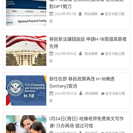
Ox
對OPT開刀
Special
Issue〉
在
2021年1月17日
网站编辑
留言功能已關
中
〈繼
閉
H-
1B
簽
移民新法讓錢說話 申請H-1B簽證高薪者
證
先得
工
資
在
2021年1月15日
网站编辑
留言功能已關
比
〈移
閉
例
民
設
新
限
法
卸任在即 移民政策再改 H-1B樂透
後
讓
(lottery)取消
現
錢
在
說
在
2021年1月10日
网站编辑
留言功能已關
開
話
〈卸
閉
始
申
任
對
請
在
OPT
H-
即
1月24日(周日) 哈佛老师免费英文写作
開
1B
移
课! 只办两场 错过可惜
刀〉
簽
民
中
證
政
在