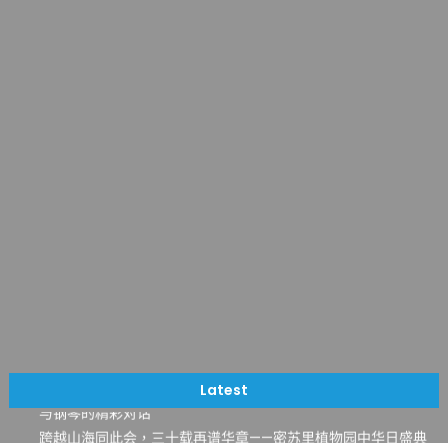
一晃三十年，初夏又相逢。中华日，等你来赴约 —— 密苏里植物
园“中华日三十周年特别报道（五）
筝声与琴韵交汇：刘励(Li Statler)与钢琴家Darek演绎一场古筝
Latest
与钢琴的精彩对话
跨越山海同此会，三十载再谱华章——密苏里植物园中华日盛典