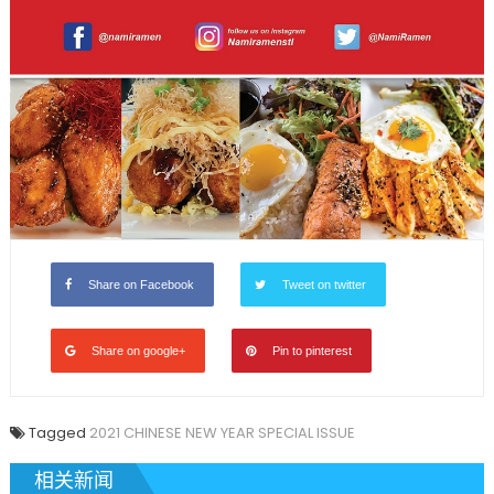
Share on Facebook
Tweet on twitter
Share on google+
Pin to pinterest
Tagged
2021 CHINESE NEW YEAR SPECIAL ISSUE
相关新闻