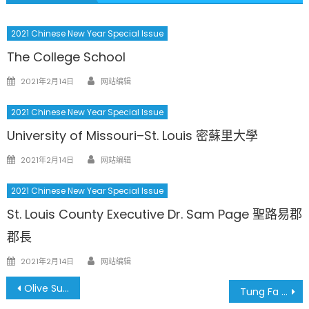
2021 Chinese New Year Special Issue
The College School
Author
Posted
2021年2月14日
网站编辑
on
2021 Chinese New Year Special Issue
University of Missouri–St. Louis 密蘇里大學
Author
Posted
2021年2月14日
网站编辑
on
2021 Chinese New Year Special Issue
St. Louis County Executive Dr. Sam Page 聖路易郡
郡長
Author
Posted
2021年2月14日
网站编辑
on
文
Olive Supermarket 百利超市
Tung Fa Noodle 同發麵廠