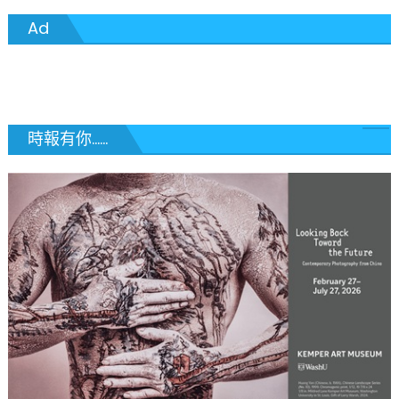
章
Ad
導
覽
時報有你......