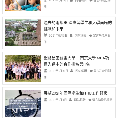
2021年1月19日
网站编辑
留言功能已關
高
策
〈1
閉
薪
再
月
者
改
24
先
H-
日
過去的兩年里 國際留學生和大學面臨的
得〉
1B
(周
挑戰和未來
中
樂
日)
透
哈
在
2021年5月3日
网站编辑
留言功能已關
(lottery)
佛
〈過
閉
取
老
去
消〉
师
的
中
免
兩
聖路易密蘇里大學 – 南京大學 MBA項
费
年
目入選中外合作排名第11名
英
里
文
國
在
2021年1月16日
网站编辑
留言功能已關
写
際
〈聖
閉
作
留
路
课!
學
易
只
生
密
展望2021年國際學生和H-1B工作簽證
办
和
蘇
在
两
大
里
2021年1月4日
网站编辑
留言功能已關閉
〈展
场
學
大
望
错
面
學
2021
过
臨
–