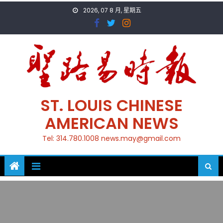
Skip
2026, 07 8 月, 星期五
to
content
ST. LOUIS CHINESE
AMERICAN NEWS
Tel: 314.780.1008 news.may@gmail.com