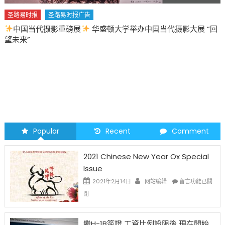
圣路易时报
圣路易时报广告
中国当代摄影重磅展
华盛顿大学举办中国当代摄影大展 “回
望未来”
Popular
Recent
Comment
2021 Chinese New Year Ox Special
Issue
在
2021年2月14日
网站编辑
留言功能已關
〈2021
閉
Chinese
New
Year
繼H-1B簽證 工資比例設限後 現在開始