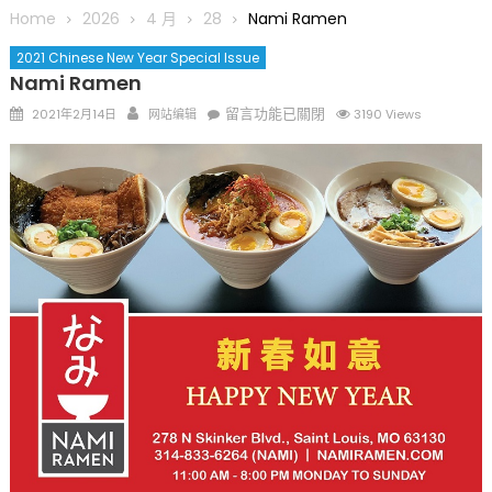
圆满举行
Home
2026
4 月
28
Nami Ramen
圣路易龙舟俱乐部5月16日龙舟体验日 邀请各界亲身体验划行乐
2021 Chinese New Year Special Issue
趣 + 水上竞速魅力
Nami Ramen
三十二载跨越时空的相逢
Posted
Author
在
留言功能已關閉
2021年2月14日
网站编辑
3190 Views
执掌密苏里植物园近四十年 致力推动全球植物多样性研究与中美
on
〈Nami
合作 Peter Raven 博士逝世 享年89岁
Ramen〉
一晃三十年，初夏又相逢。中华日，等你来赴约 —— 密苏里植物
中
园“中华日三十周年特别报道（五）
筝声与琴韵交汇：刘励(Li Statler)与钢琴家Darek演绎一场古筝
与钢琴的精彩对话