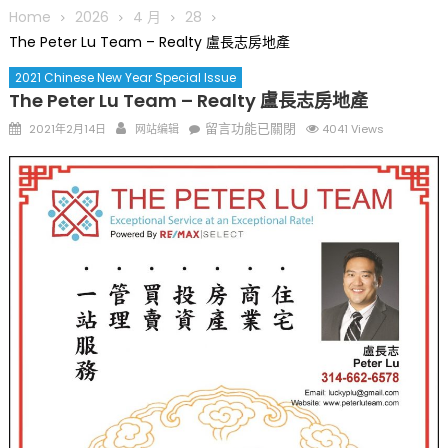
圆满举行
Home
2026
4 月
28
圣路易龙舟俱乐部5月16日龙舟体验日 邀请各界亲身体验划行乐
The Peter Lu Team – Realty 盧長志房地產
趣 + 水上竞速魅力
2021 Chinese New Year Special Issue
三十二载跨越时空的相逢
The Peter Lu Team – Realty 盧長志房地產
执掌密苏里植物园近四十年 致力推动全球植物多样性研究与中美
Posted
Author
在
留言功能已關閉
2021年2月14日
网站编辑
4041 Views
合作 Peter Raven 博士逝世 享年89岁
on
〈The
一晃三十年，初夏又相逢。中华日，等你来赴约 —— 密苏里植物
Peter
园“中华日三十周年特别报道（五）
Lu
筝声与琴韵交汇：刘励(Li Statler)与钢琴家Darek演绎一场古筝
Team
与钢琴的精彩对话
–
Realty
盧
長
志
房
地
產〉
中