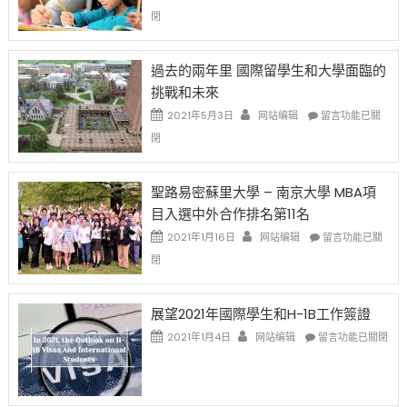
高
策
〈1
閉
薪
再
月
者
改
24
先
H-
日
過去的兩年里 國際留學生和大學面臨的
得〉
1B
(周
挑戰和未來
中
樂
日)
透
哈
在
2021年5月3日
网站编辑
留言功能已關
(lottery)
佛
〈過
閉
取
老
去
消〉
师
的
中
免
兩
聖路易密蘇里大學 – 南京大學 MBA項
费
年
目入選中外合作排名第11名
英
里
文
國
在
2021年1月16日
网站编辑
留言功能已關
写
際
〈聖
閉
作
留
路
课!
學
易
只
生
密
展望2021年國際學生和H-1B工作簽證
办
和
蘇
在
两
大
里
2021年1月4日
网站编辑
留言功能已關閉
〈展
场
學
大
望
错
面
學
2021
过
臨
–
年
可
的
南