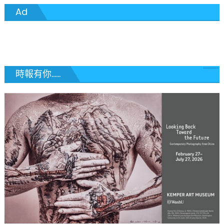
章
Ad
導
覽
時報有你......