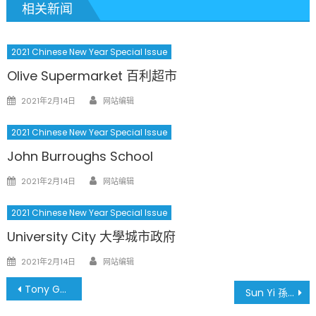
相关新闻
2021 Chinese New Year Special Issue
Olive Supermarket 百利超市
Author
Posted
2021年2月14日
网站编辑
on
2021 Chinese New Year Special Issue
John Burroughs School
Author
Posted
2021年2月14日
网站编辑
on
2021 Chinese New Year Special Issue
University City 大學城市政府
Author
Posted
2021年2月14日
网站编辑
on
文
Tony Gao 高桐律師
Sun Yi 孫怡律師