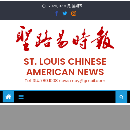
Skip
2026, 07 8 月, 星期五
to
content
ST. LOUIS CHINESE
AMERICAN NEWS
Tel: 314.780.1008 news.may@gmail.com