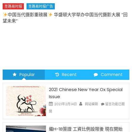
圣路易时报
圣路易时报广告
中国当代摄影重磅展
华盛顿大学举办中国当代摄影大展 “回
望未来”
Popular
Recent
Comment
2021 Chinese New Year Ox Special
Issue
在
2021年2月14日
网站编辑
留言功能已關
〈2021
閉
Chinese
New
Year
繼H-1B簽證 工資比例設限後 現在開始
Ox