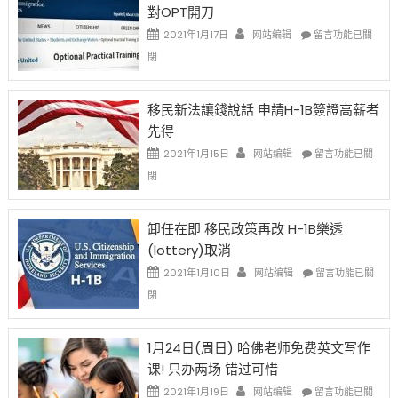
對OPT開刀
Special
Issue〉
在
2021年1月17日
网站编辑
留言功能已關
中
〈繼
閉
H-
1B
簽
移民新法讓錢說話 申請H-1B簽證高薪者
證
先得
工
資
在
2021年1月15日
网站编辑
留言功能已關
比
〈移
閉
例
民
設
新
限
法
卸任在即 移民政策再改 H-1B樂透
後
讓
(lottery)取消
現
錢
在
說
在
2021年1月10日
网站编辑
留言功能已關
開
話
〈卸
閉
始
申
任
對
請
在
OPT
H-
即
1月24日(周日) 哈佛老师免费英文写作
開
1B
移
课! 只办两场 错过可惜
刀〉
簽
民
中
證
政
在
2021年1月19日
网站编辑
留言功能已關