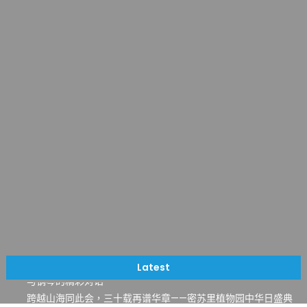
一晃三十年，初夏又相逢。中华日，等你来赴约 —— 密苏里植物
园“中华日三十周年特别报道（五）
筝声与琴韵交汇：刘励(Li Statler)与钢琴家Darek演绎一场古筝
Latest
与钢琴的精彩对话
跨越山海同此会，三十载再谱华章——密苏里植物园中华日盛典