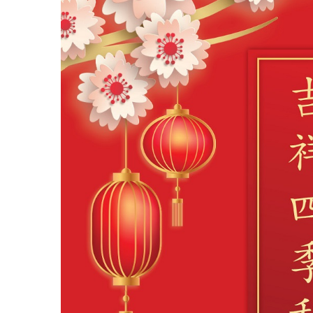
中
圣路易时报
圣路易时报
免费健康检查 无需预约
条件者使用 欢迎参加索取
易时报广告
9点至中午 Grace UM C
Peter Lu Team 卢长志