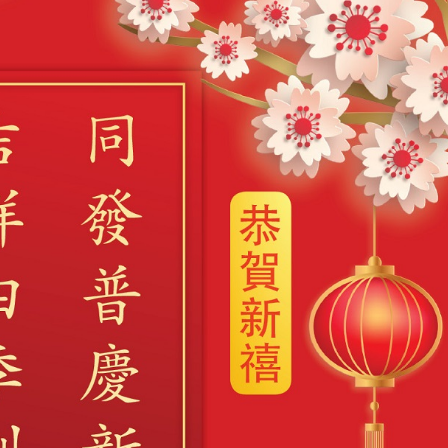
广告
圣路易时报
圣路易时报广告
 免费赠送血压计供符合
了解您的数字! 3月21日星期六 上午9点至
! 4月18日星期六 上午
Grace UM Church 免费健康检查
hurch