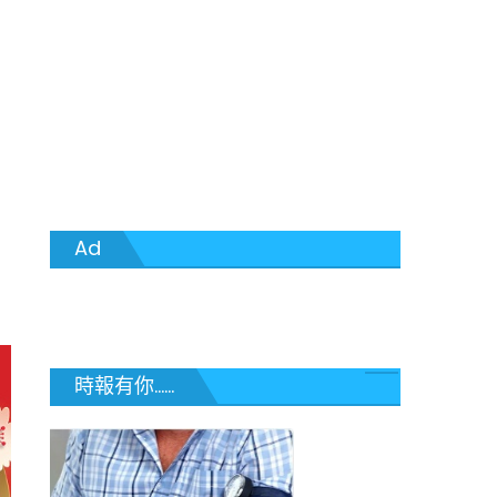
Ad
時報有你......