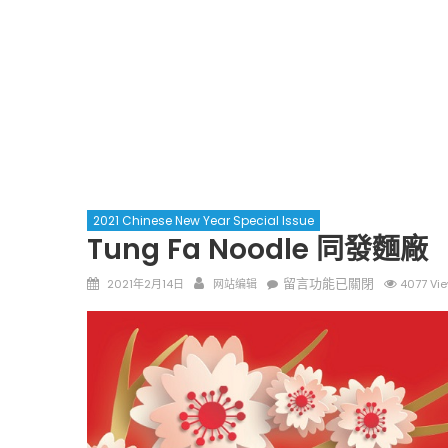
2021 Chinese New Year Special Issue
Tung Fa Noodle 同發麵廠
Posted
Author
在
留言功能已關閉
2021年2月14日
网站编辑
4077 Vi
on
〈Tung
Fa
Noodle
同
發
麵
廠〉