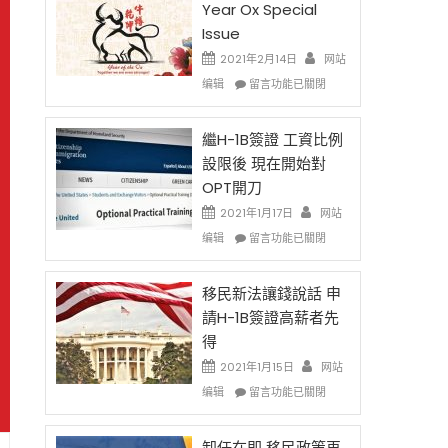
Year Ox Special
Issue
2021年2月14日
网站
在
编辑
留言功能已關閉
〈2021
Chinese
New
繼H-1B簽證 工資比例
Year
設限後 現在開始對
Ox
OPT開刀
Special
Issue〉
2021年1月17日
网站
中
在
编辑
留言功能已關閉
〈繼
H-
1B
移民新法讓錢說話 申
簽
請H-1B簽證高薪者先
證
得
工
資
2021年1月15日
网站
比
在
编辑
留言功能已關閉
例
〈移
設
民
限
新
卸任在即 移民政策再