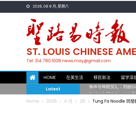
Skip
2026, 08 8 月, 星期六
to
content
ST. LOUIS CHINESE A
Tel: 314.780.1008 news.may@gmail.com
一晃三十年，初夏又相逢
HOME
在美生活
移民新法
留学深
筝声与琴韵交汇：刘励(Li
Latest
跨越山海同此会，三十载
圣路易龙舟俱乐部5月16
Home
2026
4 月
28
Tung Fa Noodle 同
三十二载跨越时空的相逢
执掌密苏里植物园近四十年 
一晃三十年，初夏又相逢
筝声与琴韵交汇：刘励(Li