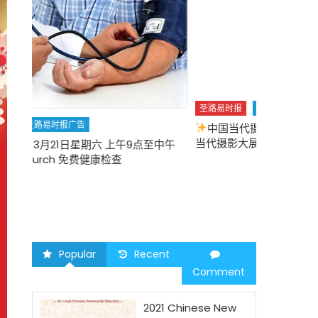
圣路易时报
圣路易时报广告
中国当代摄影重磅展
华盛顿大学举办中国
圣路易时报
当代摄影大展 “回望未来”
中午
2026 马年
Popular
Recent
Comment
2021 Chinese New