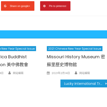
Share on google+
Pin to pinterest
 New Year Special Issue
2021 Chinese New Year Special Issue
ica Buddhist
Missouri History Museum 密
ation 美中佛教會
蘇里歷史博物館
Author
Author
Posted
4日
网站编辑
2021年2月14日
网站编辑
on
Lucky International Trading 鴻運國際有限公司