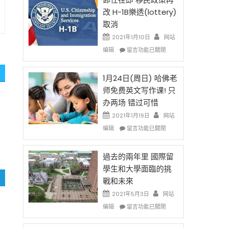
後
法
改 H-1B樂透(lottery)
現
讓
取消
在
錢
開
說
2021年1月10日
网站
始
話
在
编辑
留言功能已關閉
對
申
〈卸
OPT
請
任
開
H-
在
1月24日(周日) 哈佛老
刀〉
1B
即
师免费英文写作课! 只
中
簽
移
办两场 错过可惜
證
民
高
政
2021年1月19日
网站
薪
策
在
编辑
留言功能已關閉
者
再
〈1
先
改
月
得〉
H-
24
過去的兩年里 國際留
中
1B
日
學生和大學面臨的挑
樂
(周
戰和未來
透
日)
(lottery)
哈
2021年5月3日
网站
取
佛
在
编辑
留言功能已關閉
消〉
老
〈過
中
师
去