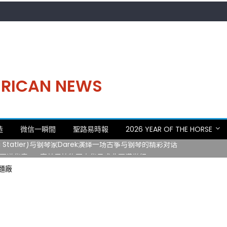
MERICAN NEWS
。中华日，等你来赴约 —— 密苏里植物园“中华日三十周年特别报道（五
造
微信一瞬間
聖路易時報
2026 YEAR OF THE HORSE
 Statler)与钢琴家Darek演绎一场古筝与钢琴的精彩对话
再谱华章——密苏里植物园中华日盛典圆满举行
日龙舟体验日 邀请各界亲身体验划行乐趣 + 水上竞速魅力
發麵廠
致力推动全球植物多样性研究与中美合作 Peter Raven 博士逝世 享年
。中华日，等你来赴约 —— 密苏里植物园“中华日三十周年特别报道（五
 Statler)与钢琴家Darek演绎一场古筝与钢琴的精彩对话