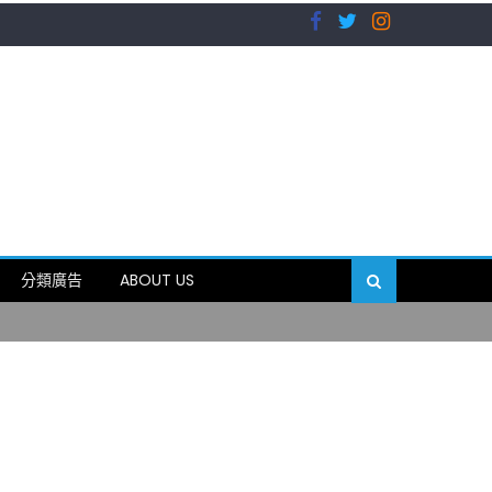
）
分類廣告
ABOUT US
89岁
）