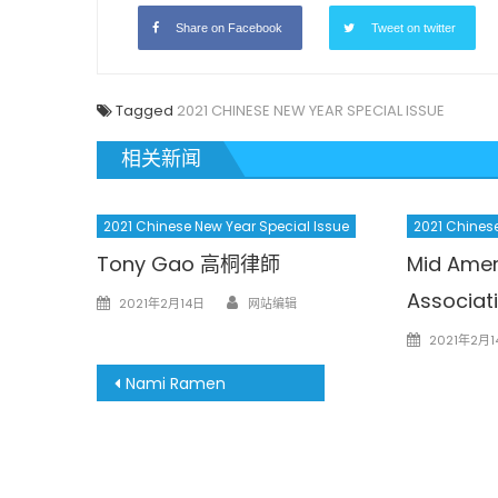
Share on Facebook
Tweet on twitter
Tagged
2021 CHINESE NEW YEAR SPECIAL ISSUE
相关新闻
2021 Chinese New Year Special Issue
2021 Chinese
Tony Gao 高桐律師
Mid Amer
Author
Associ
Posted
2021年2月14日
网站编辑
on
Posted
2021年2月1
on
文
Nami Ramen
章
導