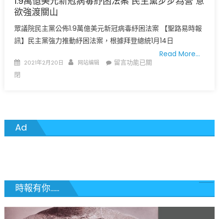
1.9萬億美元新冠病毒紓困法案 民主黨步步為營 意
活
欲強渡關山
動〉
眾議院民主黨公佈1.9萬億美元新冠病毒紓困法案 【聖路易時報
中
訊】民主黨強力推動紓困法案，根據拜登總統1月14日
Read More…
Posted
Author
在
留言功能已關
2021年2月20日
网站编辑
on
〈1.9
閉
萬
億
美
元
Ad
新
冠
病
毒
紓
困
時報有你......
法
案
民