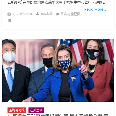
20(週六)在聖路易地區密蘇里大學千禧學生中心舉行，超過2
Read More…
Posted
Author
在
留言功能已關
2021年2月20日
网站编辑
on
〈密
閉
蘇
里
大
學
2
月
20
日
(週
六)
大
型
疫
苗
接
圣路易时报
在美生活
種