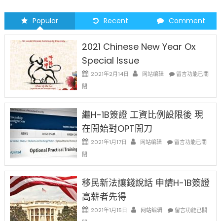
Popular
Recent
Comment
2021 Chinese New Year Ox
Special Issue
在
2021年2月14日
网站编辑
留言功能已關
〈2021
閉
Chinese
New
Year
繼H-1B簽證 工資比例設限後 現
Ox
在開始對OPT開刀
Special
Issue〉
在
2021年1月17日
网站编辑
留言功能已關
中
〈繼
閉
H-
1B
簽
移民新法讓錢說話 申請H-1B簽證
證
高薪者先得
工
資
在
2021年1月15日
网站编辑
留言功能已關
比
〈移