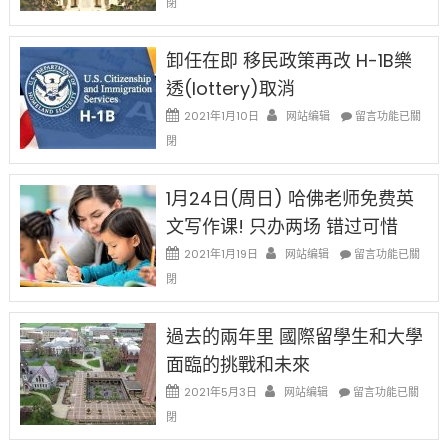
閉
例
民
設
新
限
法
卸任在即 移民政策再改 H-1B樂
後
讓
現
透(lottery)取消
錢
在
說
在
2021年1月10日
网站编辑
留言功能已關
開
話
〈卸
始
閉
申
任
對
請
在
OPT
H-
即
1月24日(周日) 哈佛老师免费英
開
1B
移
刀〉
簽
文写作课! 只办两场 错过可惜
民
中
證
政
在
2021年1月19日
网站编辑
留言功能已關
高
策
〈1
薪
閉
再
月
者
改
24
先
H-
日
過去的兩年里 國際留學生和大學
得〉
1B
(周
中
樂
面臨的挑戰和未來
日)
透
哈
在
2021年5月3日
网站编辑
留言功能已關
(lottery)
佛
〈過
取
閉
老
去
消〉
师
的