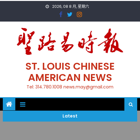
Skip
2026, 08 8 月, 星期六
to
content
ST. LOUIS CHINESE
AMERICAN NEWS
Tel: 314.780.1008 news.may@gmail.com
Latest