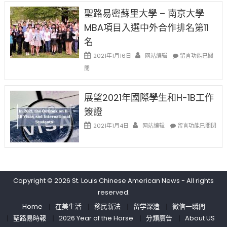
中
免
兩
聖路易密蘇里大學 – 南京大學
费
年
英
MBA項目入選中外合作排名第11
里
文
國
名
写
際
作
在
2021年1月16日
网站编辑
留
留言功能已關
课!
〈聖
學
閉
只
路
生
办
易
和
两
密
大
展望2021年國際學生和H-1B工作
场
蘇
學
簽證
错
里
面
过
大
在
臨
2021年1月4日
网站编辑
留言功能已關閉
可
學
〈展
的
惜〉
–
望
挑
中
南
2021
戰
京
年
和
大
國
未
學
Copyright © 2026
St. Louis Chinese American News
- All rights
際
來〉
MBA
學
中
reserved.
項
生
Home
在美生活
移民新法
留学深造
微信一瞬間
目
和
入
聖路易時報
2026 Year of the Horse
分類廣告
About US
H-
選