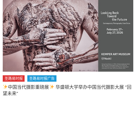
主
黨
步
步
為
營
意
欲
強
渡
關
圣路易时报
圣路易时报广告
山〉
中国当代摄影重磅展
华盛顿大学举办中国当代摄影大展 “回
中
望未来”