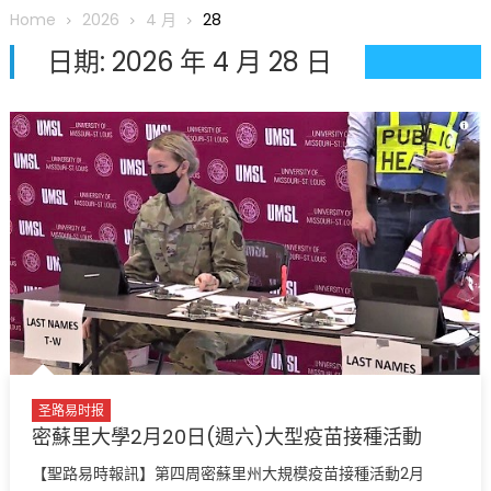
圆满举行
Home
2026
4 月
28
圣路易龙舟俱乐部5月16日龙舟体验日 邀请各界亲身体验划行乐
日期:
2026 年 4 月 28 日
趣 + 水上竞速魅力
三十二载跨越时空的相逢
执掌密苏里植物园近四十年 致力推动全球植物多样性研究与中美
合作 Peter Raven 博士逝世 享年89岁
一晃三十年，初夏又相逢。中华日，等你来赴约 —— 密苏里植物
园“中华日三十周年特别报道（五）
筝声与琴韵交汇：刘励(Li Statler)与钢琴家Darek演绎一场古筝
与钢琴的精彩对话
圣路易时报
密蘇里大學2月20日(週六)大型疫苗接種活動
【聖路易時報訊】第四周密蘇里州大規模疫苗接種活動2月