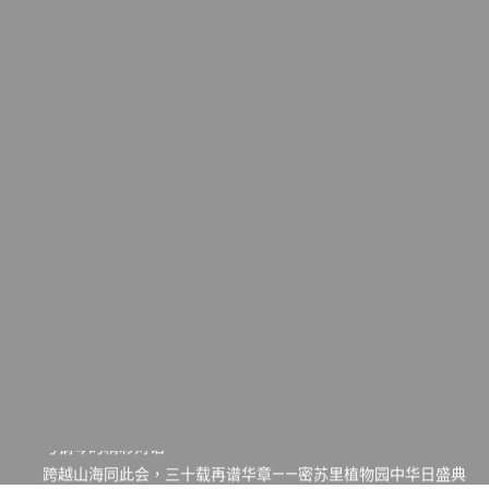
一晃三十年，初夏又相逢。中华日，等你来赴约 —— 密苏里植物
园“中华日三十周年特别报道（五）
筝声与琴韵交汇：刘励(Li Statler)与钢琴家Darek演绎一场古筝
与钢琴的精彩对话
跨越山海同此会，三十载再谱华章——密苏里植物园中华日盛典