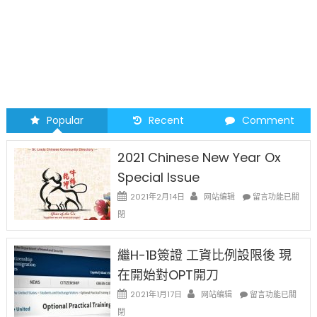
聯
名
聲
援
譴
責〉
中
Popular
Recent
Comment
2021 Chinese New Year Ox
Special Issue
在
2021年2月14日
网站编辑
留言功能已關
〈2021
閉
Chinese
New
Year
繼H-1B簽證 工資比例設限後 現
Ox
在開始對OPT開刀
Special
Issue〉
在
2021年1月17日
网站编辑
留言功能已關
中
〈繼
閉