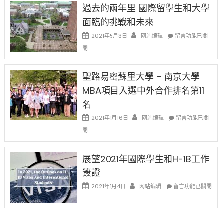
H-
日
過去的兩年里 國際留學生和大學
得〉
1B
(周
中
樂
面臨的挑戰和未來
日)
透
哈
在
2021年5月3日
网站编辑
留言功能已關
(lottery)
佛
〈過
取
閉
老
去
消〉
师
的
中
免
兩
聖路易密蘇里大學 – 南京大學
费
年
英
MBA項目入選中外合作排名第11
里
文
國
名
写
際
作
在
2021年1月16日
网站编辑
留
留言功能已關
课!
〈聖
學
閉
只
路
生
办
易
和
两
密
大
展望2021年國際學生和H-1B工作
场
蘇
學
簽證
错
里
面
过
大
在
臨
2021年1月4日
网站编辑
留言功能已關閉
可
學
〈展
的
惜〉
–
望
挑
中
南
2021
戰
京
年
和