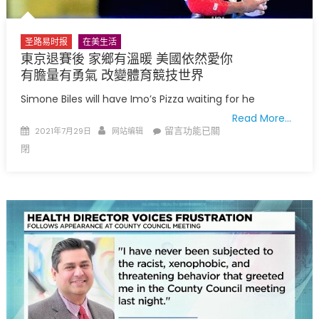
裔
移
民
圣路易时报
在美生活
历
東京退賽後 家鄉有溫暖 美國依然愛你
史
有膽量有勇氣 改變體育競技世界
项
Simone Biles will have Imo’s Pizza waiting for he
目〉
Read More…
中
Posted
Author
在
留言功能已關
2021年7月29日
网站编辑
on
〈東
閉
京
退
賽
後
家
鄉
有
溫
暖
美