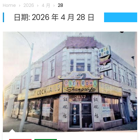
圆满举行
Home
2026
4 月
28
圣路易龙舟俱乐部5月16日龙舟体验日 邀请各界亲身体验划行乐
日期:
2026 年 4 月 28 日
趣 + 水上竞速魅力
三十二载跨越时空的相逢
执掌密苏里植物园近四十年 致力推动全球植物多样性研究与中美
合作 Peter Raven 博士逝世 享年89岁
一晃三十年，初夏又相逢。中华日，等你来赴约 —— 密苏里植物
园“中华日三十周年特别报道（五）
筝声与琴韵交汇：刘励(Li Statler)与钢琴家Darek演绎一场古筝
与钢琴的精彩对话