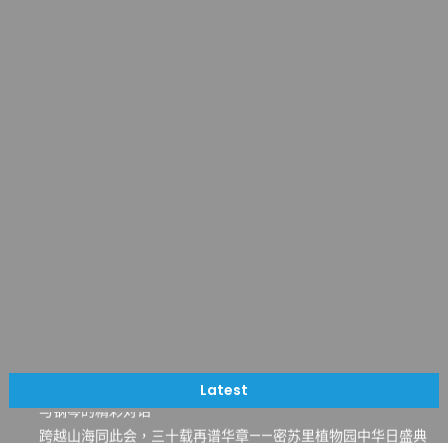
一晃三十年，初夏又相逢。中华日，等你来赴约 —— 密苏里植物
园“中华日三十周年特别报道（五）
筝声与琴韵交汇：刘励(Li Statler)与钢琴家Darek演绎一场古筝
Latest
与钢琴的精彩对话
跨越山海同此会，三十载再谱华章——密苏里植物园中华日盛典