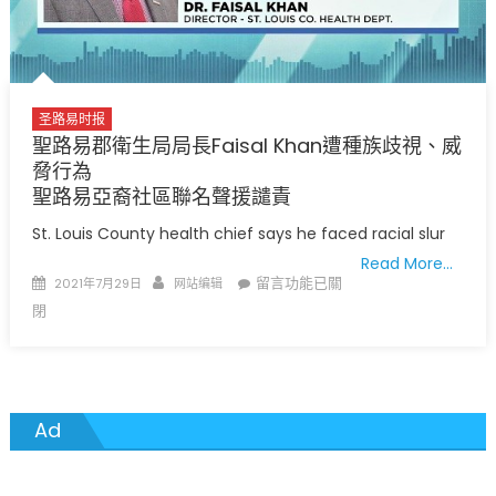
國
依
然
愛
你
圣路易时报
有
聖路易郡衛生局局長Faisal Khan遭種族歧視、威
膽
脅行為
量
聖路易亞裔社區聯名聲援譴責
有
St. Louis County health chief says he faced racial slur
勇
Read More…
氣
Posted
Author
在
留言功能已關
2021年7月29日
网站编辑
改
on
〈聖
閉
變
路
體
易
育
郡
競
衛
技
Ad
生
世
局
界〉
局
中