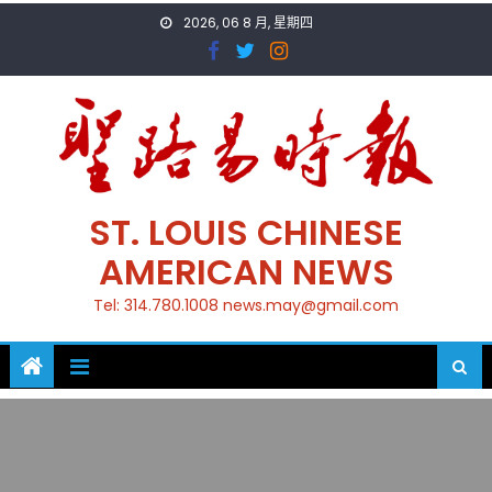
Skip
2026, 06 8 月, 星期四
to
content
ST. LOUIS CHINESE
AMERICAN NEWS
Tel: 314.780.1008 news.may@gmail.com