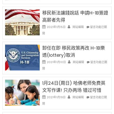
H-
1B
簽
移民新法讓錢說話 申請H-1B簽證
證
高薪者先得
工
資
在
2021年1月15日
网站编辑
留言功能已關
比
〈移
閉
例
民
設
新
限
法
卸任在即 移民政策再改 H-1B樂
後
讓
現
透(lottery)取消
錢
在
說
在
2021年1月10日
网站编辑
留言功能已關
開
話
〈卸
始
閉
申
任
對
請
在
OPT
H-
即
1月24日(周日) 哈佛老师免费英
開
1B
移
刀〉
簽
文写作课! 只办两场 错过可惜
民
中
證
政
在
2021年1月19日
网站编辑
留言功能已關
高
策
〈1
薪
閉
再
月
者
改
24
先