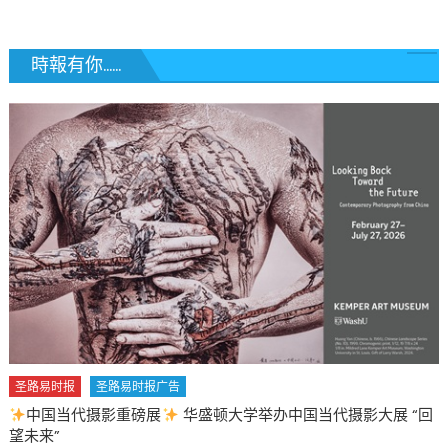
長
Faisal
Khan
時報有你......
遭
種
族
歧
視、
威
脅
行
為
聖
路
易
亞
裔
圣路易时报
圣路易时报广告
社
中国当代摄影重磅展
华盛顿大学举办中国当代摄影大展 “回
區
望未来”