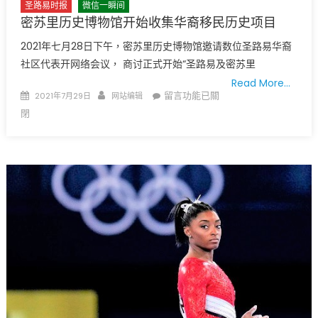
圣路易时报
微信一瞬间
密苏里历史博物馆开始收集华裔移民历史项目
2021年七月28日下午，密苏里历史博物馆邀请数位圣路易华裔
社区代表开网络会议， 商讨正式开始“圣路易及密苏里
Read More…
Posted
Author
在
留言功能已關
2021年7月29日
网站编辑
on
〈密
閉
苏
里
历
史
博
物
馆
开
始
收
集
华