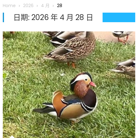
圆满举行
Home
2026
4 月
28
圣路易龙舟俱乐部5月16日龙舟体验日 邀请各界亲身体验划行乐
日期:
2026 年 4 月 28 日
趣 + 水上竞速魅力
三十二载跨越时空的相逢
执掌密苏里植物园近四十年 致力推动全球植物多样性研究与中美
合作 Peter Raven 博士逝世 享年89岁
一晃三十年，初夏又相逢。中华日，等你来赴约 —— 密苏里植物
园“中华日三十周年特别报道（五）
筝声与琴韵交汇：刘励(Li Statler)与钢琴家Darek演绎一场古筝
与钢琴的精彩对话