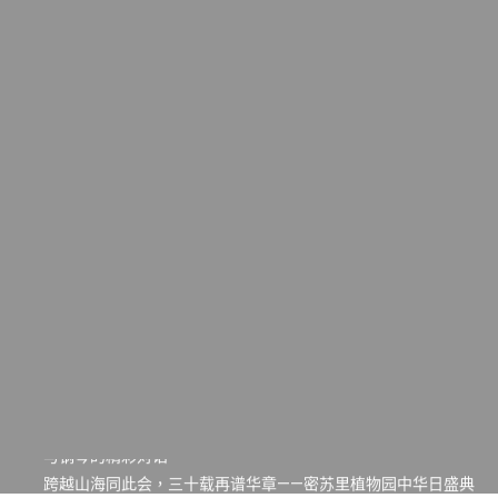
一晃三十年，初夏又相逢。中华日，等你来赴约 —— 密苏里植物
园“中华日三十周年特别报道（五）
筝声与琴韵交汇：刘励(Li Statler)与钢琴家Darek演绎一场古筝
与钢琴的精彩对话
跨越山海同此会，三十载再谱华章——密苏里植物园中华日盛典