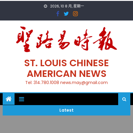
Skip
2026, 10 8 月, 星期一
to
content
ST. LOUIS CHINESE
AMERICAN NEWS
Tel: 314.780.1008 news.may@gmail.com
Latest