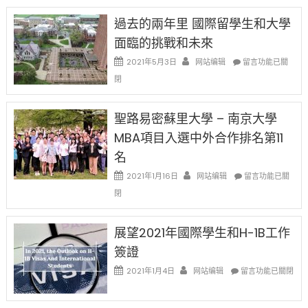
24
先
H-
日
過去的兩年里 國際留學生和大學
得〉
1B
(周
中
樂
面臨的挑戰和未來
日)
透
哈
在
2021年5月3日
网站编辑
留言功能已關
(lottery)
佛
〈過
取
閉
老
去
消〉
师
的
中
免
兩
聖路易密蘇里大學 – 南京大學
费
年
英
MBA項目入選中外合作排名第11
里
文
國
名
写
際
作
在
2021年1月16日
网站编辑
留
留言功能已關
课!
〈聖
學
閉
只
路
生
办
易
和
两
密
大
展望2021年國際學生和H-1B工作
场
蘇
學
簽證
错
里
面
过
大
在
臨
2021年1月4日
网站编辑
留言功能已關閉
可
學
〈展
的
惜〉
–
望
挑
中
南
2021
戰