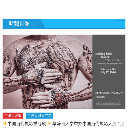
房
價
最
貴
時報有你......
排
行
榜
及
漲
幅〉
中
圣路易时报
圣路易时报广告
中国当代摄影重磅展
华盛顿大学举办中国当代摄影大展 “回