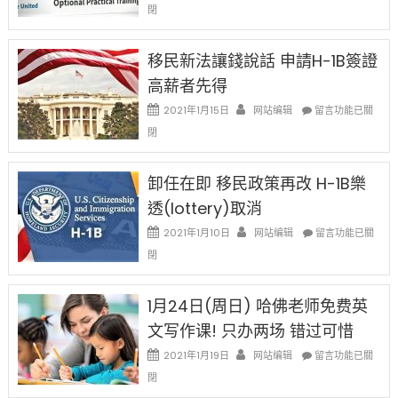
閉
H-
1B
簽
移民新法讓錢說話 申請H-1B簽證
證
高薪者先得
工
資
在
2021年1月15日
网站编辑
留言功能已關
比
〈移
閉
例
民
設
新
限
法
卸任在即 移民政策再改 H-1B樂
後
讓
現
透(lottery)取消
錢
在
說
在
2021年1月10日
网站编辑
留言功能已關
開
話
〈卸
始
閉
申
任
對
請
在
OPT
H-
即
1月24日(周日) 哈佛老师免费英
開
1B
移
刀〉
簽
文写作课! 只办两场 错过可惜
民
中
證
政
在
2021年1月19日
网站编辑
留言功能已關
高
策
〈1
薪
閉
再
月
者
改