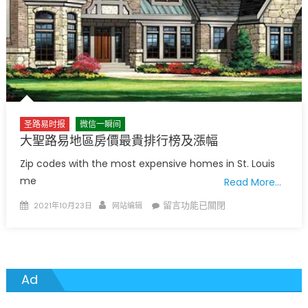
人
數
減
少
醫
生
謹
慎
圣路易时报
微信一瞬间
樂
大聖路易地區房價最貴排行榜及漲幅
觀〉
中
Zip codes with the most expensive homes in St. Louis
me
Read More…
Posted
Author
在
留言功能已關閉
2021年10月23日
网站编辑
on
〈大
聖
路
易
Ad
地
區