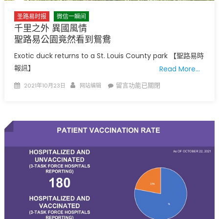
圣路易时报
微信一瞬间
千里之外 異國風情
聖路易公園竟然看到鴛鴦
Exotic duck returns to a St. Louis County park 【聖路易時
報訊】
Read More…
Posted
Author
在
留言功能已關閉
2021年10月23日
网站编辑
on
〈千
里
之
外
異
國
風
情
聖
路
易