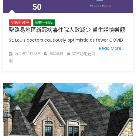
公
園
竟
然
圣路易时报
微信一瞬间
看
聖路易地區新冠病毒住院人數減少 醫生謹慎樂觀
到
St. Louis doctors cautiously optimistic as fewer COVID-
鴛
Read More…
鴦〉
Posted
Author
在
留言功能已關
2021年10月23日
网站编辑
中
on
〈聖
閉
路
易
地
區
新
冠
病
毒
住
院