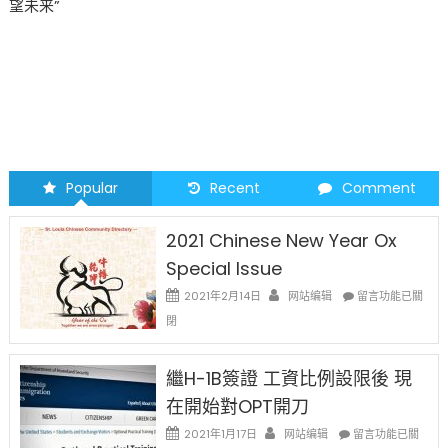
望未来”
Popular
Recent
Comment
2021 Chinese New Year Ox
Special Issue
在
2021年2月14日
网站编辑
留言功能已關
〈2021
閉
Chinese
New
Year
繼H-1B簽證 工資比例設限後 現
Ox
在開始對OPT開刀
Special
Issue〉
在
2021年1月17日
网站编辑
留言功能已關
中
〈繼