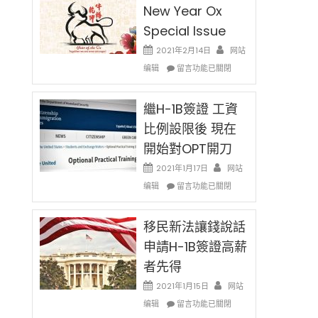
New Year Ox
Special Issue
2021年2月14日
网站
在
编辑
留言功能已關閉
〈2021
Chinese
New
繼H-1B簽證 工資
Year
比例設限後 現在
Ox
開始對OPT開刀
Special
Issue〉
2021年1月17日
网站
中
在
编辑
留言功能已關閉
〈繼
H-
1B
移民新法讓錢說話
簽
申請H-1B簽證高薪
證
者先得
工
資
2021年1月15日
网站
比
在
编辑
例
留言功能已關閉
〈移
設