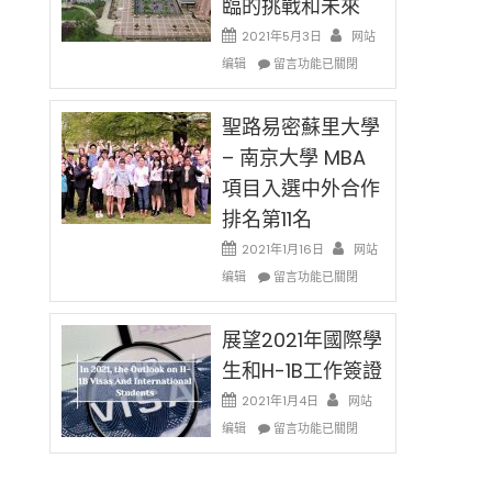
臨的挑戰和未來
日)
消〉
哈
2021年5月3日
网站
中
佛
在
编辑
老
留言功能已關閉
〈過
师
去
免
的
聖路易密蘇里大學
费
兩
英
– 南京大學 MBA
年
文
項目入選中外合作
里
写
國
作
排名第11名
際
课!
留
2021年1月16日
网站
只
學
在
办
编辑
留言功能已關閉
生
〈聖
两
和
路
场
大
易
展望2021年國際學
错
學
密
过
生和H-1B工作簽證
面
蘇
可
臨
里
惜〉
2021年1月4日
网站
的
大
中
在
编辑
留言功能已關閉
挑
學
〈展
戰
–
望
和
南
2021