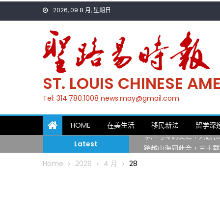
Skip
2026, 09 8 月, 星期日
to
content
ST. LOUIS CHINESE A
Tel: 314.780.1008 news.may@gmail.com
一晃三十年，初夏又相逢
HOME
在美生活
移民新法
留学深
筝声与琴韵交汇：刘励(Li
Latest
跨越山海同此会，三十载
圣路易龙舟俱乐部5月16
Home
2026
4 月
28
三十二载跨越时空的相逢
执掌密苏里植物园近四十年 
一晃三十年，初夏又相逢
筝声与琴韵交汇：刘励(Li