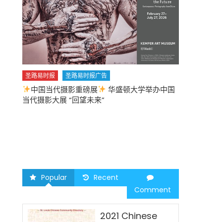
圣路易时报
圣路易时报广告
中国当代摄影重磅展
华盛顿大学举办中国
圣路易时报
当代摄影大展 “回望未来”
中午
2026 马年
Popular
Recent
Comment
2021 Chinese