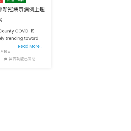
郡新冠病毒病例上週
%
s County COVID-19
ely trending toward
Read More…
广告
圣路易时报
圣路易时报广告
1月16日
在
留言功能已關閉
 免费赠送血压计供符合
了解您的数字! 3月21日星期六 上午9点至
〈聖
! 4月18日星期六 上午
Grace UM Church 免费健康检查
路
hurch
易
郡
新
冠
病
毒
病
例