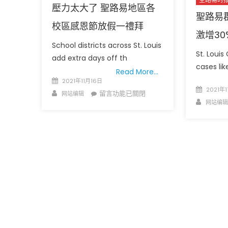
壓力太大了 聖路易地區各
聖路易
校區感恩節放假一禮拜
激增30
School districts across St. Louis
St. Loui
add extra days off th
cases lik
Read More…
Posted
2021年11月16日
Posted
圣路易时报
圣路易时报
2021年1
on
Author
在
留言功能已關閉
网站编辑
on
Author
网站编辑
免费健康检查 无需预约
〈壓
条件者使用 欢迎参加索取
易时报广告
力
9点至中午 Grace UM C
Peter Lu Team 卢长志
太
大
了
聖
路
易
地
區
各