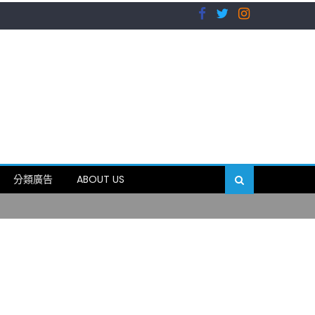
）
分類廣告
ABOUT US
89岁
）