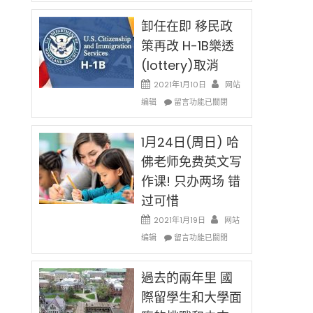
民
限
新
卸任在即 移民政
後
法
現
策再改 H-1B樂透
讓
在
(lottery)取消
錢
開
說
始
2021年1月10日
网站
話
對
在
编辑
申
留言功能已關閉
OPT
〈卸
請
開
任
H-
刀〉
在
1月24日(周日) 哈
1B
中
即
簽
佛老师免费英文写
移
證
作课! 只办两场 错
民
高
政
薪
过可惜
策
者
再
2021年1月19日
网站
先
改
在
得〉
编辑
留言功能已關閉
H-
〈1
中
1B
月
樂
24
過去的兩年里 國
透
日
際留學生和大學面
(lottery)
(周
取