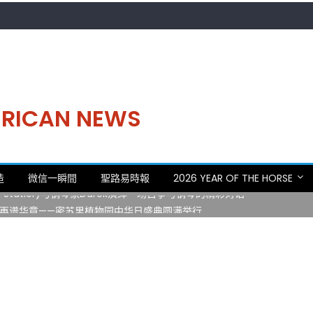
MERICAN NEWS
。中华日，等你来赴约 —— 密苏里植物园“中华日三十周年特别报道（五
造
微信一瞬間
聖路易時報
2026 YEAR OF THE HORSE
 Statler)与钢琴家Darek演绎一场古筝与钢琴的精彩对话
再谱华章——密苏里植物园中华日盛典圆满举行
日龙舟体验日 邀请各界亲身体验划行乐趣 + 水上竞速魅力
致力推动全球植物多样性研究与中美合作 Peter Raven 博士逝世 享年
。中华日，等你来赴约 —— 密苏里植物园“中华日三十周年特别报道（五
 Statler)与钢琴家Darek演绎一场古筝与钢琴的精彩对话