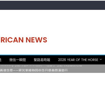
MERICAN NEWS
。中华日，等你来赴约 —— 密苏里植物园“中华日三十周年特别报道（五
造
微信一瞬間
聖路易時報
2026 YEAR OF THE HORSE
 Statler)与钢琴家Darek演绎一场古筝与钢琴的精彩对话
再谱华章——密苏里植物园中华日盛典圆满举行
日龙舟体验日 邀请各界亲身体验划行乐趣 + 水上竞速魅力
致力推动全球植物多样性研究与中美合作 Peter Raven 博士逝世 享年
。中华日，等你来赴约 —— 密苏里植物园“中华日三十周年特别报道（五
 Statler)与钢琴家Darek演绎一场古筝与钢琴的精彩对话