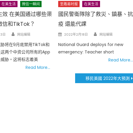
在美生活
微信一瞬间
圣路易时报
在美生活
生效 在美国通过哪些渠
國民警衛隊除了救災、鎮暴、
信和TikTok？
疫 還能代課
Author
Author
Posted
13日
网站编辑
2022年2月18日
网站编辑
on
胁将在9月底禁用TikTok和
National Guard deploys for new
这两个中资公司所有的App
emergency: Teacher short
全威胁。这将标志着美
Read More…
Read More…
移民美國 2022年大預測