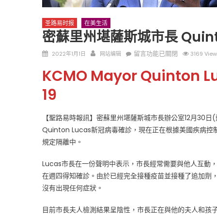
圣路易时报
在美生活
密蘇里州堪薩斯城市長 Quint
Posted
Author
在
留言功能已關閉
2022年1月1日
网站编辑
3169 Vie
on
〈密
KCMO Mayor Quinton Luc
蘇
圣路易时报
圣路易时报
里
19
免费健康检查 无需预约
州
条件者使用 欢迎参加索取
易时报广告
堪
9点至中午 Grace UM C
Peter Lu Team 卢长志
【聖路易時報訊】密蘇里州堪薩斯城市長辦公室12月30日(
薩
Quinton Lucas新冠病毒確診，現在正在根據美國疾病控
斯
規定隔離中。
城
市
Lucas市長在一份聲明中表示，市長經常需要與他人互動
長
Quinton
在週四得知確診。由於已經完全接種疫苗並接種了追加劑，因
Lucas
沒有出現任何症狀。
新
冠
目前市長夫人檢測結果呈陰性，市長正在與他的夫人和孩