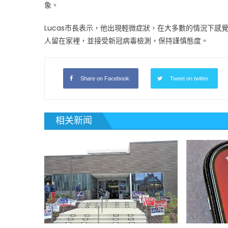
病
象。
毒
確
Lucas市長表示，他出現輕微症狀，在大多數的情況下
診〉
人留在家裡，並接受新冠病毒檢測，保持謹慎態度。
中
Share on Facebook
Tweet on twitter
相关新闻