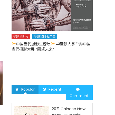
圣路易时报
圣路易时报广告
中国当代摄影重磅展
华盛顿大学举办中国
圣路易时报
当代摄影大展 “回望未来”
中午
2026 马年
Popular
Recent
Comment
2021 Chinese New
Year Ox Special