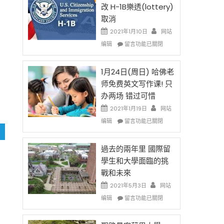
後
法
改 H-1B樂透(lottery)
現
讓
取消
在
抗
錢
開
說
2021年1月10日
网站
始
話
在
编辑
留言功能已關閉
對
申
〈卸
OPT
請
任
開
H-
在
1月24日(周日) 哈佛老
刀〉
1B
即
师免费英文写作课! 只
中
簽
移
办两场 错过可惜
證
民
高
政
2021年1月19日
网站
薪
策
在
编辑
留言功能已關閉
者
再
〈1
先
改
月
得〉
H-
24
過去的兩年里 國際留
中
1B
日
學生和大學面臨的挑
樂
(周
戰和未來
透
日)
(lottery)
哈
2021年5月3日
网站
取
佛
在
编辑
留言功能已關閉
消〉
老
〈過
中
师
去
免