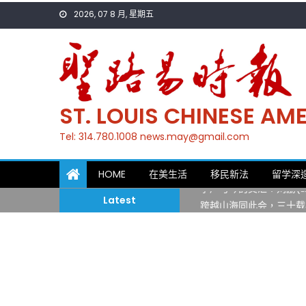
Skip
2026, 07 8 月, 星期五
to
content
ST. LOUIS CHINESE A
Tel: 314.780.1008 news.may@gmail.com
一晃三十年，初夏又相逢
HOME
在美生活
移民新法
留学深
筝声与琴韵交汇：刘励(Li
Latest
跨越山海同此会，三十载
圣路易龙舟俱乐部5月16
三十二载跨越时空的相逢
执掌密苏里植物园近四十年 
一晃三十年，初夏又相逢
筝声与琴韵交汇：刘励(Li