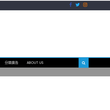
）
分類廣告
ABOUT US
89岁
）