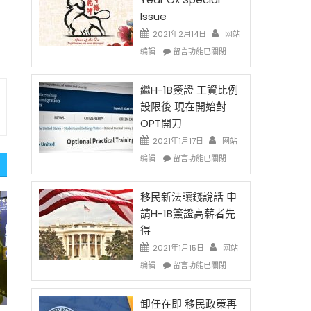
Issue
2021年2月14日
网站
的
在
编辑
留言功能已關閉
〈2021
Chinese
New
繼H-1B簽證 工資比例
Year
設限後 現在開始對
Ox
OPT開刀
Special
Issue〉
2021年1月17日
网站
中
在
编辑
留言功能已關閉
〈繼
H-
1B
移民新法讓錢說話 申
簽
請H-1B簽證高薪者先
證
得
工
資
2021年1月15日
网站
比
在
编辑
留言功能已關閉
例
〈移
設
民
限
新
卸任在即 移民政策再