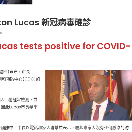
on Lucas 新冠病毒確診
ws
as tests positive for COVID-
广告
圣路易时报
圣路易时报广告
 免费赠送血压计供符合
了解您的数字! 3月21日星期六 上午9点至
! 4月18日星期六 上午
Grace UM Church 免费健康检查
hurch
週四)宣布，市長
制和預防中心(CDC)的
，因此他經常檢測，並
此Lucas市長幾乎
子隔離中。市長以電話和家人聯繫並表示，聽起來家人沒有任何感染的跡