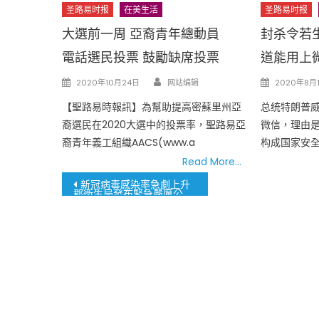
圣路易时报
在美生活
圣路易时报
大選前一周 亞裔青年總動員
封杀令若
電話選民投票 鼓勵缺席投票
道能用上微
Author
Posted
Posted
2020年10月24日
网站编辑
2020年8月
on
on
【聖路易時報訊】為幫助提高密蘇里州亞
总统特朗普威
裔選民在2020大選中的投票率，聖路易亞
微信，理由是
裔青年義工組織AACS(www.a
构成国家安
Read More…
文
新冠病毒感染率急劇上升
郡衛生局發布緊急嚴厲公共衛生警告
章
導
覽