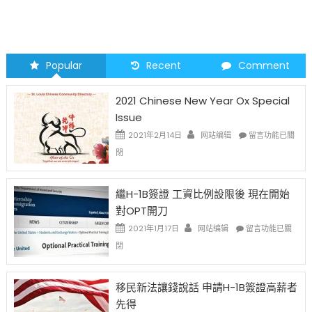
Popular
Recent
Comment
2021 Chinese New Year Ox Special
Issue
在
2021年2月14日
网站编辑
留言功能已關
〈2021
閉
Chinese
New
Year
繼H-1B簽證 工資比例設限後 現在開始
Ox
對OPT開刀
Special
Issue〉
在
2021年1月17日
网站编辑
留言功能已關
中
〈繼
閉
H-
1B
簽
移民新法讓錢說話 申請H-1B簽證高薪者
證
先得
工