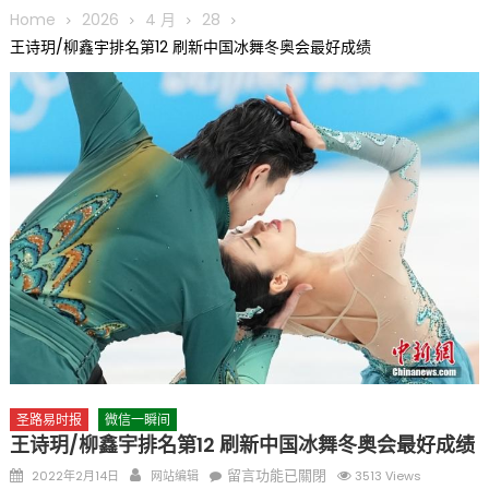
圆满举行
Home
2026
4 月
28
圣路易龙舟俱乐部5月16日龙舟体验日 邀请各界亲身体验划行乐
王诗玥/柳鑫宇排名第12 刷新中国冰舞冬奥会最好成绩
趣 + 水上竞速魅力
三十二载跨越时空的相逢
执掌密苏里植物园近四十年 致力推动全球植物多样性研究与中美
合作 Peter Raven 博士逝世 享年89岁
一晃三十年，初夏又相逢。中华日，等你来赴约 —— 密苏里植物
园“中华日三十周年特别报道（五）
筝声与琴韵交汇：刘励(Li Statler)与钢琴家Darek演绎一场古筝
与钢琴的精彩对话
圣路易时报
微信一瞬间
王诗玥/柳鑫宇排名第12 刷新中国冰舞冬奥会最好成绩
Posted
Author
在
留言功能已關閉
2022年2月14日
网站编辑
3513 Views