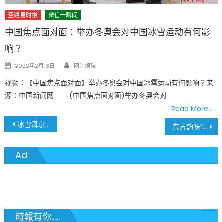
圣路易时报
微信一瞬间
中国焦点面对面：举办冬奥会对中国冰雪运动有何影
响？
Author
Posted
2022年2月13日
网站编辑
on
视频：【中国焦点面对面】举办冬奥会对中国冰雪运动有何影响？来
源：中国新闻网 (中国焦点面对面)举办冬奥会对
Read More…
文
冰雪舞京华 • 见证历史新篇
东方韵味“世界表达” “中国风”点亮冬奥赛场
章
Ad
導
覽
時報有你......