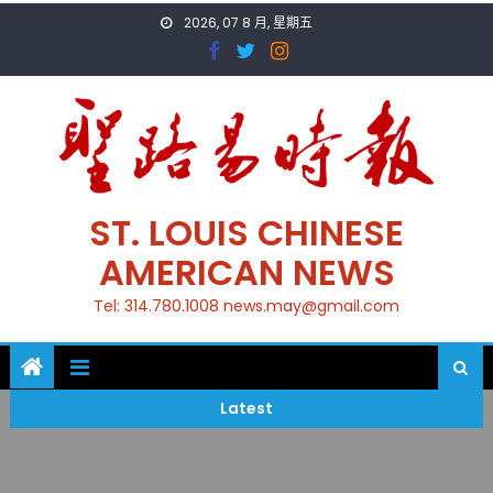
Skip
2026, 07 8 月, 星期五
to
content
ST. LOUIS CHINESE
AMERICAN NEWS
Tel: 314.780.1008 news.may@gmail.com
Latest