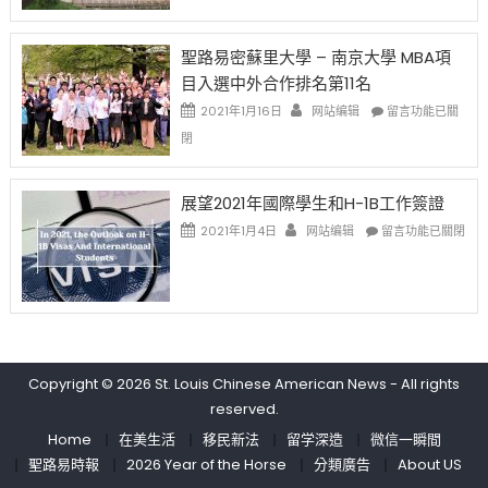
去
消〉
师
的
中
免
兩
聖路易密蘇里大學 – 南京大學 MBA項
费
年
目入選中外合作排名第11名
英
里
文
國
在
2021年1月16日
网站编辑
留言功能已關
写
際
〈聖
閉
作
留
路
课!
學
易
只
生
密
展望2021年國際學生和H-1B工作簽證
办
和
蘇
在
两
大
里
2021年1月4日
网站编辑
留言功能已關閉
〈展
场
學
大
望
错
面
學
2021
过
臨
–
年
可
的
南
國
惜〉
挑
京
際
中
戰
大
學
和
學
Copyright © 2026
St. Louis Chinese American News
- All rights
生
未
MBA
reserved.
和
來〉
項
H-
中
目
Home
在美生活
移民新法
留学深造
微信一瞬間
1B
入
聖路易時報
2026 Year of the Horse
分類廣告
About US
工
選