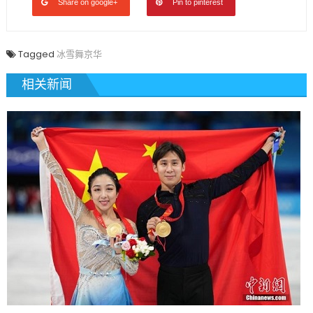
Share on google+
Pin to pinterest
好
成
绩〉
Tagged
冰雪舞京华
中
相关新闻