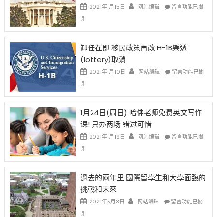
資
在
2021年1月15日
网站编辑
留言功能已關
比
〈移
閉
例
民
設
新
限
法
卸任在即 移民政策再改 H-1B樂透
後
讓
(lottery)取消
現
錢
在
說
在
2021年1月10日
网站编辑
留言功能已關
開
話
〈卸
閉
始
申
任
對
請
在
OPT
H-
即
1月24日(周日) 哈佛老师免费英文写作
開
1B
移
课! 只办两场 错过可惜
刀〉
簽
民
中
證
政
在
2021年1月19日
网站编辑
留言功能已關
高
策
〈1
閉
薪
再
月
者
改
24
先
H-
日
過去的兩年里 國際留學生和大學面臨的
得〉
1B
(周
挑戰和未來
中
樂
日)
透
哈
在
2021年5月3日
网站编辑
留言功能已關
(lottery)
佛
〈過
閉
取
老