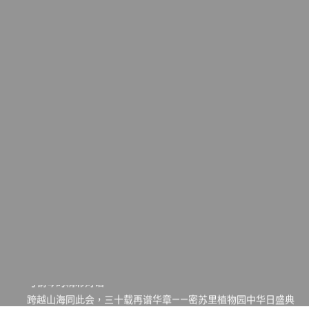
一晃三十年，初夏又相逢。中华日，等你来赴约 —— 密苏里植物
园“中华日三十周年特别报道（五）
筝声与琴韵交汇：刘励(Li Statler)与钢琴家Darek演绎一场古筝
与钢琴的精彩对话
跨越山海同此会，三十载再谱华章——密苏里植物园中华日盛典