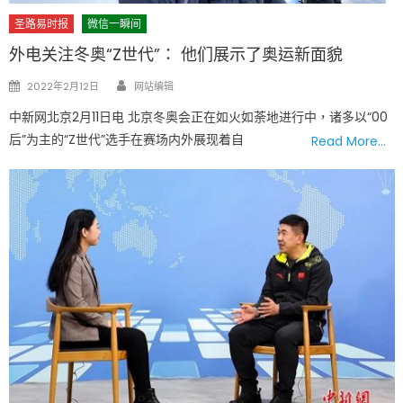
圣路易时报
微信一瞬间
外电关注冬奥“Z世代”： 他们展示了奥运新面貌
Author
Posted
2022年2月12日
网站编辑
on
中新网北京2月11日电 北京冬奥会正在如火如荼地进行中，诸多以“00
后”为主的“Z世代”选手在赛场内外展现着自
Read More…