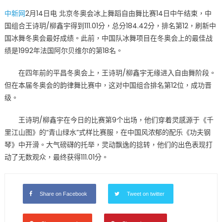
on
〈王
中新网
2月14日电 北京冬奥会冰上舞蹈自由舞比赛14日中午结束，中
诗
国组合王诗玥/柳鑫宇得到111.01分，总分184.42分，排名第12，刷新中
玥/
国冰舞冬奥会最好成绩。此前，中国队冰舞项目在冬奥会上的最佳战
柳
鑫
绩是1992年法国阿尔贝维尔的第18名。
宇
在四年前的平昌冬奥会上，王诗玥/柳鑫宇无缘进入自由舞阶段。
排
名
但在本届冬奥会的韵律舞比赛中，这对中国组合排名第12位，成功晋
第
级。
12
刷
王诗玥/柳鑫宇在今日的比赛第9个出场，他们穿着灵感源于《千
新
里江山图》的“青山绿水”式样比赛服，在中国风浓郁的配乐《功夫钢
中
琴》中开滑。大气磅礴的托举，灵动飘逸的捻转，他们的出色表现打
国
动了无数观众，最终获得111.01分。
冰
舞
冬
Share on Facebook
Tweet on twitter
奥
会
最