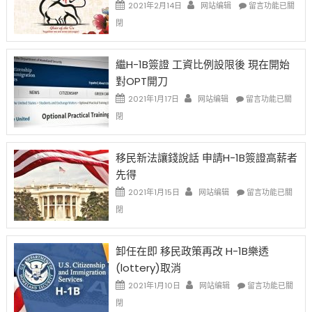
在
2021年2月14日
网站编辑
留言功能已關
〈2021
閉
Chinese
New
Year
繼H-1B簽證 工資比例設限後 現在開始
Ox
對OPT開刀
Special
Issue〉
在
2021年1月17日
网站编辑
留言功能已關
中
〈繼
閉
H-
1B
簽
移民新法讓錢說話 申請H-1B簽證高薪者
證
先得
工
資
在
2021年1月15日
网站编辑
留言功能已關
比
〈移
閉
例
民
設
新
限
法
卸任在即 移民政策再改 H-1B樂透
後
讓
(lottery)取消
現
錢
在
說
在
2021年1月10日
网站编辑
留言功能已關
開
話
〈卸
閉
始
申
任