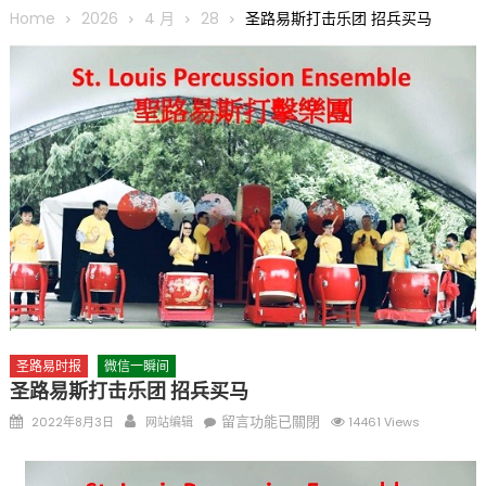
圆满举行
Home
2026
4 月
28
圣路易斯打击乐团 招兵买马
圣路易龙舟俱乐部5月16日龙舟体验日 邀请各界亲身体验划行乐
趣 + 水上竞速魅力
三十二载跨越时空的相逢
执掌密苏里植物园近四十年 致力推动全球植物多样性研究与中美
合作 Peter Raven 博士逝世 享年89岁
一晃三十年，初夏又相逢。中华日，等你来赴约 —— 密苏里植物
园“中华日三十周年特别报道（五）
筝声与琴韵交汇：刘励(Li Statler)与钢琴家Darek演绎一场古筝
与钢琴的精彩对话
圣路易时报
微信一瞬间
圣路易斯打击乐团 招兵买马
Posted
Author
在
留言功能已關閉
2022年8月3日
网站编辑
14461 Views
on
〈圣
路