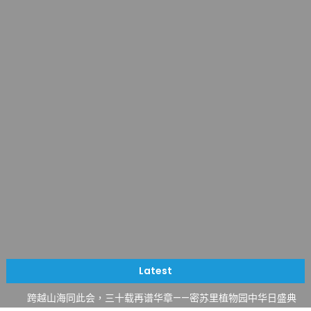
一晃三十年，初夏又相逢。中华日，等你来赴约 —— 密苏里植物
园“中华日三十周年特别报道（五）
筝声与琴韵交汇：刘励(Li Statler)与钢琴家Darek演绎一场古筝
Latest
与钢琴的精彩对话
跨越山海同此会，三十载再谱华章——密苏里植物园中华日盛典