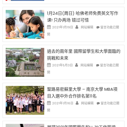
對
請
在
OPT
H-
即
1月24日(周日) 哈佛老师免费英文写作
開
1B
移
课! 只办两场 错过可惜
刀〉
簽
民
中
證
政
在
2021年1月19日
网站编辑
留言功能已關
高
策
〈1
閉
薪
再
月
者
改
24
先
H-
日
過去的兩年里 國際留學生和大學面臨的
得〉
1B
(周
挑戰和未來
中
樂
日)
透
哈
在
2021年5月3日
网站编辑
留言功能已關
(lottery)
佛
〈過
閉
取
老
去
消〉
师
的
中
免
兩
聖路易密蘇里大學 – 南京大學 MBA項
费
年
目入選中外合作排名第11名
英
里
文
國
在
2021年1月16日
网站编辑
留言功能已關
写
際
〈聖
閉
作
留
路
课!
學
易
只
生
密