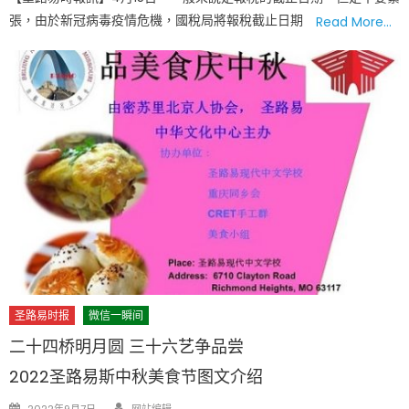
張，由於新冠病毒疫情危機，國稅局將報稅截止日期
Read More…
圣路易时报
微信一瞬间
二十四桥明月圆 三十六艺争品尝
2022圣路易斯中秋美食节图文介绍
Author
Posted
2022年9月7日
网站编辑