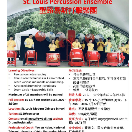
易
斯
打
击
乐
团
招
兵
买
马〉
中