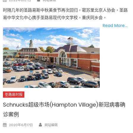
on
时隔几年的圣路易斯中秋美食节再次回归，密苏里北京人协会，圣路
易中华文化中心携手圣路易现代中文学校，重庆同乡会，
Read More…
圣路易时报
Schnucks超级市场(Hampton Village)新冠病毒确
诊案例
Author
Posted
2020年6月17日
网站编辑
on