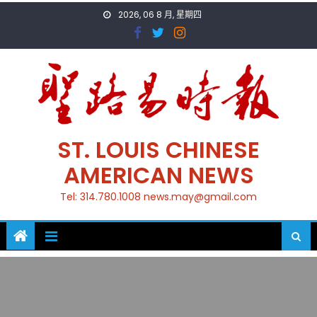
Skip
2026, 06 8 月, 星期四
to
content
ST. LOUIS CHINESE
AMERICAN NEWS
Tel: 314.780.1008 news.may@gmail.com