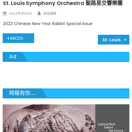
St. Louis Symphony Orchestra 聖路易交響樂團
Author
Posted
2023年1月16日
网站编辑
on
2023 Chinese New Year Rabbit Special Issue
文
MICDS
St. Louis Chinese Language School 聖路易中文學校
章
Ad
導
覽
時報有你......