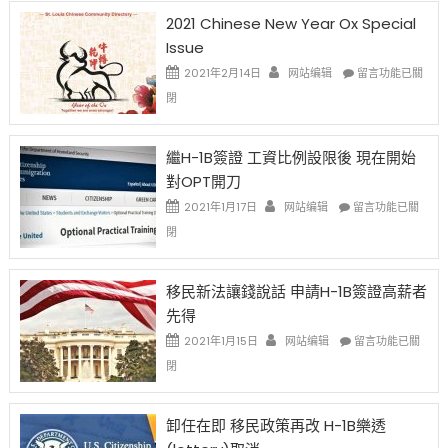
2021 Chinese New Year Ox Special
Issue
在
2021年2月14日
网站编辑
留言功能已關
〈2021
閉
Chinese
New
Year
繼H-1B簽證 工資比例設限後 現在開始
Ox
對OPT開刀
Special
Issue〉
在
2021年1月17日
网站编辑
留言功能已關
中
〈繼
閉
H-
1B
簽
移民新法讓錢說話 申請H-1B簽證高薪者
證
先得
工
資
在
2021年1月15日
网站编辑
留言功能已關
比
〈移
閉
例
民
設
新
限
法
卸任在即 移民政策再改 H-1B樂透
後
讓