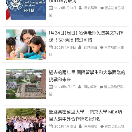
(lottery)取消
現
錢
在
說
在
2021年1月10日
网站编辑
留言功能已關
開
話
〈卸
閉
始
申
任
對
請
在
OPT
H-
即
1月24日(周日) 哈佛老师免费英文写作
開
1B
移
课! 只办两场 错过可惜
刀〉
簽
民
中
證
政
在
2021年1月19日
网站编辑
留言功能已關
高
策
〈1
閉
薪
再
月
者
改
24
先
H-
日
過去的兩年里 國際留學生和大學面臨的
得〉
1B
(周
挑戰和未來
中
樂
日)
透
哈
在
2021年5月3日
网站编辑
留言功能已關
(lottery)
佛
〈過
閉
取
老
去
消〉
师
的
中
免
兩
聖路易密蘇里大學 – 南京大學 MBA項
费
年
目入選中外合作排名第11名
英
里
文
國
在
2021年1月16日
网站编辑
留言功能已關
写
際
〈聖