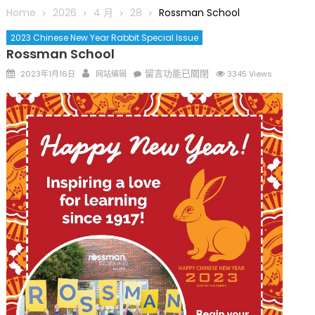
圆满举行
Home
2026
4 月
28
Rossman School
圣路易龙舟俱乐部5月16日龙舟体验日 邀请各界亲身体验划行乐
2023 Chinese New Year Rabbit Special Issue
趣 + 水上竞速魅力
Rossman School
三十二载跨越时空的相逢
Posted
Author
在
留言功能已關閉
2023年1月16日
网站编辑
3345 Views
执掌密苏里植物园近四十年 致力推动全球植物多样性研究与中美
on
〈
Rossman
合作 Peter Raven 博士逝世 享年89岁
School
〉
一晃三十年，初夏又相逢。中华日，等你来赴约 —— 密苏里植物
中
园“中华日三十周年特别报道（五）
筝声与琴韵交汇：刘励(Li Statler)与钢琴家Darek演绎一场古筝
与钢琴的精彩对话