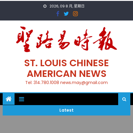
Skip
2026, 09 8 月, 星期日
to
content
ST. LOUIS CHINESE
AMERICAN NEWS
Tel: 314.780.1008 news.may@gmail.com
Latest