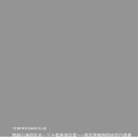
一晃三十年，初夏又相逢。中华日，等你来赴约 —— 密苏里植物
园“中华日三十周年特别报道（五）
筝声与琴韵交汇：刘励(Li Statler)与钢琴家Darek演绎一场古筝
与钢琴的精彩对话
跨越山海同此会，三十载再谱华章——密苏里植物园中华日盛典