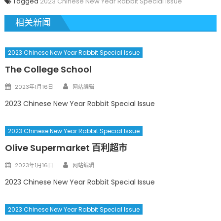
Tagged
2023 Chinese New Year Rabbit Special Issue
相关新闻
2023 Chinese New Year Rabbit Special Issue
The College School
Author
Posted
2023年1月16日
网站编辑
on
2023 Chinese New Year Rabbit Special Issue
2023 Chinese New Year Rabbit Special Issue
Olive Supermarket 百利超市
Author
Posted
2023年1月16日
网站编辑
on
2023 Chinese New Year Rabbit Special Issue
2023 Chinese New Year Rabbit Special Issue