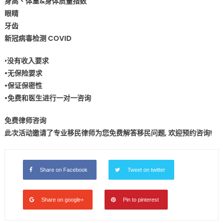
身高、体重&身体质量指数
月
眼睛
18
牙齿
日
新冠病毒检测 COVID
(周
三)
•
没有收入要求
前
•无保险要求
预
•保证保密性
约
•免费和医生进行一对一咨询
参
加〉
免费律师咨询
中
此次活动邀请了专业移民律师为您免费解答移民问题, 欢迎预约咨询!
Share on Facebook
Tweet on twitter
Share on google+
Pin to pinterest