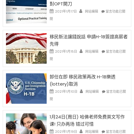
對OPT開刀
Special
Issue〉
在
2021年1月17日
网站编辑
留言功能已關
中
〈繼
閉
H-
1B
簽
移民新法讓錢說話 申請H-1B簽證高薪者
證
先得
工
資
在
2021年1月15日
网站编辑
留言功能已關
比
〈移
閉
例
民
設
新
限
法
卸任在即 移民政策再改 H-1B樂透
後
讓
(lottery)取消
現
錢
在
說
在
2021年1月10日
网站编辑
留言功能已關
開
話
〈卸
閉
始
申
任
對
請
在
OPT
H-
即
1月24日(周日) 哈佛老师免费英文写作
開
1B
移
课! 只办两场 错过可惜
刀〉
簽
民
中
證
政
在
2021年1月19日
网站编辑
留言功能已關