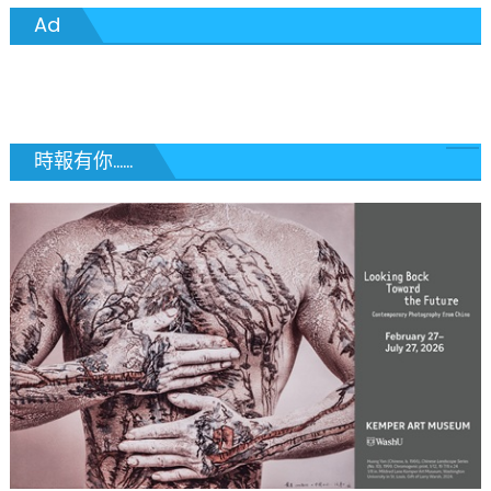
章
Ad
導
覽
時報有你......