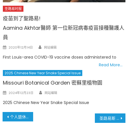
圣路易时报
疫苗到了聖路易!
Aamina Akhtar醫師 第一位新冠病毒疫苗接種醫護人
員
Author
Posted
2020年12月14日
网站编辑
on
First Louis-area COVID-19 vaccine doses administered to
Read More…
2025 Chinese New Year Snake Special Issue
Missouri Botanical Garden 密蘇里植物園
Author
Posted
2024年12月23日
网站编辑
on
2025 Chinese New Year Snake Special Issue
文
个人退休账户可成为退休规划的重要工具
圣路易斯 Mercy 医院将派移动车为 HPES 十一月份体检提供免费乳房 X 光检查