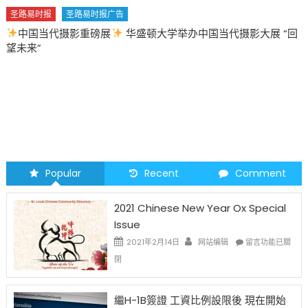
圣路易时报
圣路易时报广告
中国当代摄影重磅展
华盛顿大学举办中国当代摄影大展 “回
望未来”
Popular
Recent
Comment
2021 Chinese New Year Ox Special
Issue
在
2021年2月14日
网站编辑
留言功能已關
〈2021
閉
Chinese
New
Year
繼H-1B簽證 工資比例設限後 現在開始
Ox