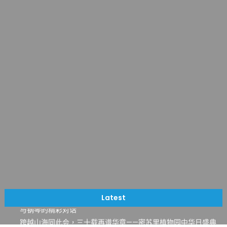
一晃三十年，初夏又相逢。中华日，等你来赴约 —— 密苏里植物
园“中华日三十周年特别报道（五）
筝声与琴韵交汇：刘励(Li Statler)与钢琴家Darek演绎一场古筝
Latest
与钢琴的精彩对话
跨越山海同此会，三十载再谱华章——密苏里植物园中华日盛典