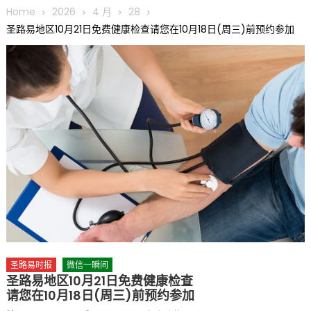
圆满举行
Home
2026
4 月
28
圣路易龙舟俱乐部5月16日龙舟体验日 邀请各界亲身体验划行乐
圣路易地区10月21日免费健康检查请您在10月18日(周三)前预约参加
趣 + 水上竞速魅力
三十二载跨越时空的相逢
执掌密苏里植物园近四十年 致力推动全球植物多样性研究与中美
合作 Peter Raven 博士逝世 享年89岁
一晃三十年，初夏又相逢。中华日，等你来赴约 —— 密苏里植物
园“中华日三十周年特别报道（五）
筝声与琴韵交汇：刘励(Li Statler)与钢琴家Darek演绎一场古筝
与钢琴的精彩对话
圣路易时报
微信一瞬间
圣路易地区10月21日免费健康检查
请您在10月18日(周三)前预约参加