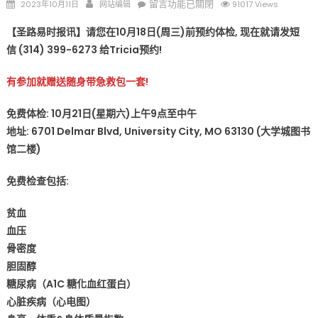
Posted
Author
在
留言功能已關閉
2023年10月11日
网站编辑
91017 Views
on
〈圣
【圣路易时报讯】请您在10月18日(周三)前预约体检, 现在就请发短
路
信 (314) 399-6273 给Tricia预约!
易
地
有参加就赠送随身带急救包一套!
区
10
免费体检: 10月21日(星期六)上午9点至中午
月
地址: 6701 Delmar Blvd, University City, MO 63130 (大学城图书
21
馆二楼)
日
免
免费检查包括:
费
健
贫血
康
血压
检
查
骨密度
请
胆固醇
您
糖尿病（A1C 糖化血红蛋白）
在
心脏疾病（心电图）
10