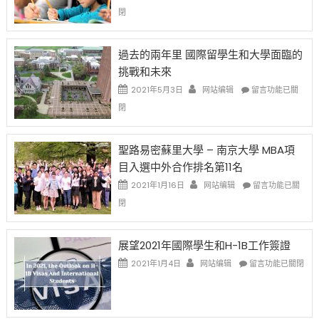
高
策
〈1
閉
薪
再
月
者
改
24
先
H-
日
過去的兩年里 國際留學生和大學面臨的
得〉
1B
(周
挑戰和未來
中
樂
日)
透
哈
在
2021年5月3日
网站编辑
留言功能已關
(lottery)
佛
〈過
閉
取
老
去
消〉
师
的
中
免
兩
聖路易密蘇里大學 – 南京大學 MBA項
费
年
目入選中外合作排名第11名
英
里
文
國
在
2021年1月16日
网站编辑
留言功能已關
写
際
〈聖
閉
作
留
路
课!
學
易
只
生
密
展望2021年國際學生和H-1B工作簽證
办
和
蘇
在
两
大
里
2021年1月4日
网站编辑
留言功能已關閉
〈展
场
學
大
望
错
面
學
2021
过
臨
–
年
可
的
南