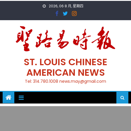
Skip
2026, 06 8 月, 星期四
to
content
ST. LOUIS CHINESE
AMERICAN NEWS
Tel: 314.780.1008 news.may@gmail.com