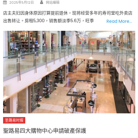
Author
Posted
2025年5月12日
网站编辑
on
店主夫妇因身体原因打算提前退休，现将经营多年的寿司堂吃外卖店
出售转让。房租5,300，销售额淡季5.6万，旺季
Read More…
圣路易时报
聖路易四大購物中心申請破產保護