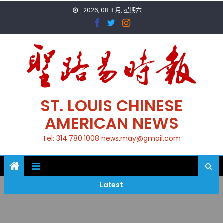
Skip
2026, 08 8 月, 星期六
to
content
ST. LOUIS CHINESE
AMERICAN NEWS
Tel: 314.780.1008 news.may@gmail.com
Latest