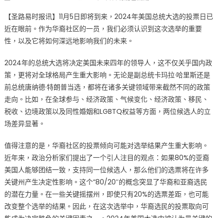
on
〈2024
【圣路易时报讯】11月5日即将到来，2024年美国总统大选的投票日已
美
近在眼前。作为华裔社区的一员，我们必须认识到这次选举的重要
国
性，以及它将如何深远地影响我们的未来。
总
统
2024年的总统大选将决定美国未来四年的领导人，这不仅关乎国内政
大
策，更将对全球格局产生重大影响。无论是副总统卡玛拉·哈里斯还是
选
进
前总统唐纳德·特朗普当选，都将在诸多关键领域带来截然不同的政策
入
走向。比如，在全球参与、经济政策、气候变化、经济政策、移民、
白
税收、边境政策以及同性婚姻和LGBTQ权益等方面，两位候选人的立
热
场差异显著。
化
阶
值得注意的是，华裔社区的投票倾向可能对选举结果产生重大影响。
段
近年来，政治分析家们提出了一个引人注目的观点：如果80%的亚裔
华
美国人能够团结一致，支持同一位候选人，那么他们的选票将在许多
裔
关键州产生决定性影响。这个”80/20″的概念突显了华裔和亚裔选民
选
的潜在力量。在一些关键摇摆州，即使只有20%的选票差距，也可能
民，
改变整个选举的结果。因此，在这次选举中，华裔选民的投票取向可
您