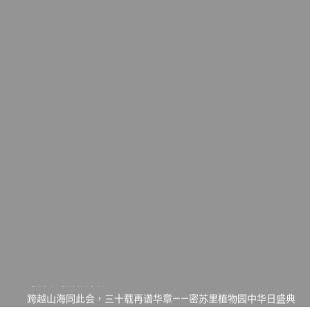
一晃三十年，初夏又相逢。中华日，等你来赴约 —— 密苏里植物
园“中华日三十周年特别报道（五）
筝声与琴韵交汇：刘励(Li Statler)与钢琴家Darek演绎一场古筝
与钢琴的精彩对话
跨越山海同此会，三十载再谱华章——密苏里植物园中华日盛典