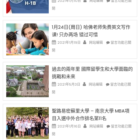
2021年1月10日
网站编辑
留言功能已關
開
話
〈卸
閉
始
申
任
對
請
在
OPT
H-
即
1月24日(周日) 哈佛老师免费英文写作
開
1B
移
课! 只办两场 错过可惜
刀〉
簽
民
中
證
政
在
2021年1月19日
网站编辑
留言功能已關
高
策
〈1
閉
薪
再
月
者
改
24
先
H-
日
過去的兩年里 國際留學生和大學面臨的
得〉
1B
(周
挑戰和未來
中
樂
日)
透
哈
在
2021年5月3日
网站编辑
留言功能已關
(lottery)
佛
〈過
閉
取
老
去
消〉
师
的
中
免
兩
聖路易密蘇里大學 – 南京大學 MBA項
费
年
目入選中外合作排名第11名
英
里
文
國
在
2021年1月16日
网站编辑
留言功能已關
写
際
〈聖
閉
作
留
路