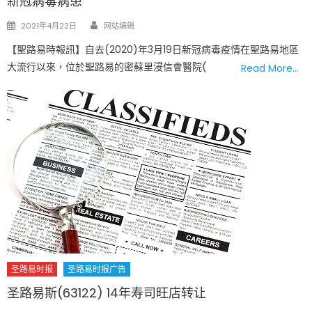
新冠病毒病患
Author
Posted
2021年4月22日
网站编辑
on
【聖路易時報訊】自去(2020)年3月19日新冠病毒疫情在聖路易地區
大流行以來，位於聖路易的密蘇里浸信會醫院(
Read More…
圣路易时报
圣路易时报广告
圣路易斯(63122) 14年寿司旺店转让