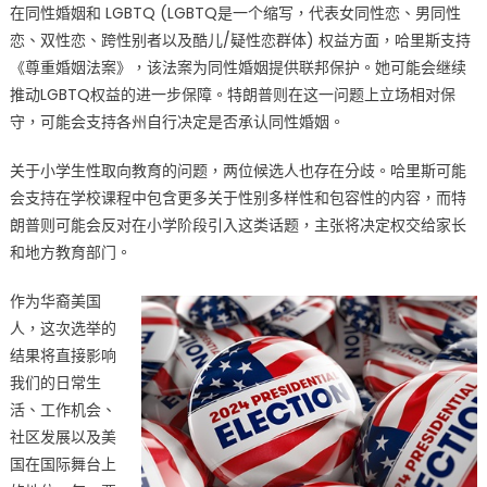
在同性婚姻和 LGBTQ (LGBTQ是一个缩写，代表女同性恋、男同性
恋、双性恋、跨性别者以及酷儿/疑性恋群体) 权益方面，哈里斯支持
《尊重婚姻法案》，该法案为同性婚姻提供联邦保护。她可能会继续
推动LGBTQ权益的进一步保障。特朗普则在这一问题上立场相对保
守，可能会支持各州自行决定是否承认同性婚姻。
关于小学生性取向教育的问题，两位候选人也存在分歧。哈里斯可能
会支持在学校课程中包含更多关于性别多样性和包容性的内容，而特
朗普则可能会反对在小学阶段引入这类话题，主张将决定权交给家长
和地方教育部门。
作为华裔美国
人，这次选举的
结果将直接影响
我们的日常生
活、工作机会、
社区发展以及美
国在国际舞台上