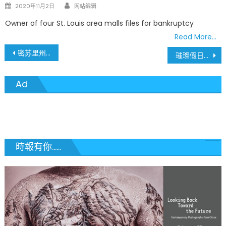
Author
Posted
2020年11月2日
网站编辑
on
Owner of four St. Louis area malls files for bankruptcy
Read More…
文
密苏里州全面升级驾照智能系统 部分办公室短暂关闭日期
璀璨假日盛典 尽享密苏里植物园 GARDEN GLOW 炫麗萬千燈展魔幻体验
章
Ad
導
覽
時報有你......