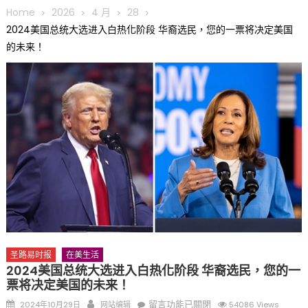
圆满举行
Home
2026
4 月
28
圣路易龙舟俱乐部5月16日龙舟体验日 邀请各界亲身体验划行乐
2024美国总统大选进入白热化阶段 华裔选民，您的一票将决定美国
趣 + 水上竞速魅力
的未来！
三十二载跨越时空的相逢
执掌密苏里植物园近四十年 致力推动全球植物多样性研究与中美
合作 Peter Raven 博士逝世 享年89岁
一晃三十年，初夏又相逢。中华日，等你来赴约 —— 密苏里植物
园“中华日三十周年特别报道（五）
筝声与琴韵交汇：刘励(Li Statler)与钢琴家Darek演绎一场古筝
与钢琴的精彩对话
圣路易时报
在美生活
2024美国总统大选进入白热化阶段 华裔选民，您的一
票将决定美国的未来！
Posted
Author
在
留言功能已關閉
2024年10月29日
网站编辑
54086 Views