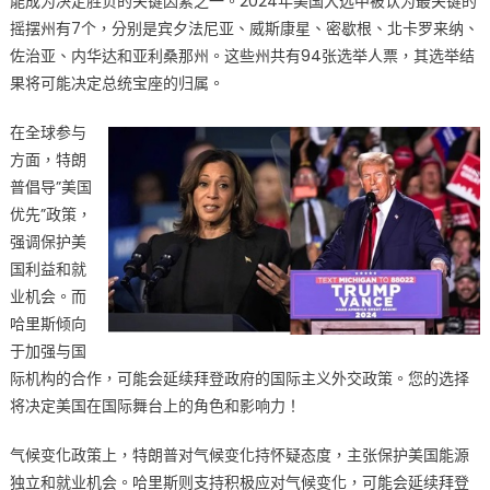
能成为决定胜负的关键因素之一。2024年美国大选中被认为最关键的
的
摇摆州有7个，分别是宾夕法尼亚、威斯康星、密歇根、北卡罗来纳、
一
佐治亚、内华达和亚利桑那州。这些州共有94张选举人票，其选举结
票
将
果将可能决定总统宝座的归属。
决
定
在全球参与
美
方面，特朗
国
普倡导”美国
的
优先”政策，
未
强调保护美
来！〉
国利益和就
中
业机会。而
哈里斯倾向
于加强与国
际机构的合作，可能会延续拜登政府的国际主义外交政策。您的选择
将决定美国在国际舞台上的角色和影响力！
气候变化政策上，特朗普对气候变化持怀疑态度，主张保护美国能源
独立和就业机会。哈里斯则支持积极应对气候变化，可能会延续拜登