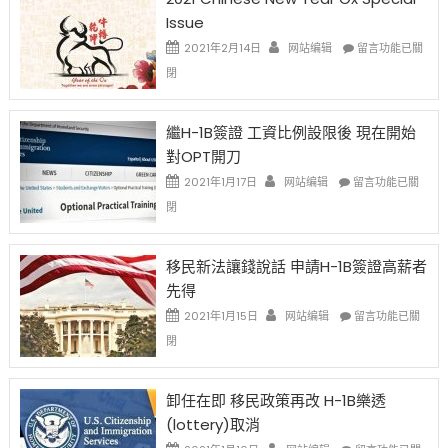
Issue
在
2021年2月14日
网站编辑
留言功能已關
〈2021
閉
Chinese
New
Year
繼H-1B簽證 工資比例設限後 現在開始
Ox
對OPT開刀
Special
Issue〉
在
2021年1月17日
网站编辑
留言功能已關
中
〈繼
閉
H-
1B
簽
移民新法讓錢說話 申請H-1B簽證高薪者
證
先得
工
資
在
2021年1月15日
网站编辑
留言功能已關
比
〈移
閉
例
民
設
新
限
法
卸任在即 移民政策再改 H-1B樂透
後
讓
(lottery)取消
現
錢
在
說
在