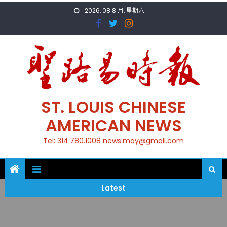
Skip
2026, 08 8 月, 星期六
to
content
ST. LOUIS CHINESE
AMERICAN NEWS
Tel: 314.780.1008 news.may@gmail.com
Latest