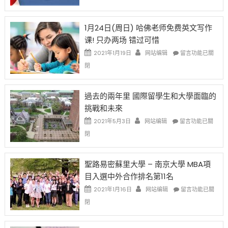
始
申
任
對
請
在
OPT
H-
即
1月24日(周日) 哈佛老师免费英文写作
開
1B
移
课! 只办两场 错过可惜
刀〉
簽
民
中
證
政
在
2021年1月19日
网站编辑
留言功能已關
高
策
〈1
閉
薪
再
月
者
改
24
先
H-
日
過去的兩年里 國際留學生和大學面臨的
得〉
1B
(周
挑戰和未來
中
樂
日)
透
哈
在
2021年5月3日
网站编辑
留言功能已關
(lottery)
佛
〈過
閉
取
老
去
消〉
师
的
中
免
兩
聖路易密蘇里大學 – 南京大學 MBA項
费
年
目入選中外合作排名第11名
英
里
文
國
在
2021年1月16日
网站编辑
留言功能已關
写
際
〈聖
閉
作
留
路
课!
學
易
只
生
密