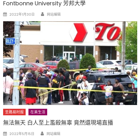
Fontbonne University 芳邦大學
Author
Posted
2022年1月30日
网站编辑
on
圣路易时报
在美生活
無法無天 白人至上濫殺無辜 竟然還現場直播
Author
Posted
2022年5月15日
网站编辑
on