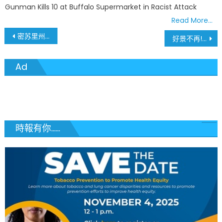
Gunman Kills 10 at Buffalo Supermarket in Racist Attack
Read More…
文
密苏里州强夺圣路易斯市警权！市长誓言反击：这场斗争远未结束！
好景不再! 西南航空重大政策变革：终结54年免费托运行李传统
章
Ad
導
覽
時報有你......