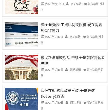
在
2021年2月14日
网站编辑
留言功能已關
〈2021
閉
Chinese
New
Year
繼H-1B簽證 工資比例設限後 現在開始
Ox
對OPT開刀
Special
Issue〉
在
2021年1月17日
网站编辑
留言功能已關
中
〈繼
閉
H-
1B
簽
移民新法讓錢說話 申請H-1B簽證高薪者
證
先得
工
資
在
2021年1月15日
网站编辑
留言功能已關
比
〈移
閉
例
民
設
新
限
法
卸任在即 移民政策再改 H-1B樂透
後
讓
(lottery)取消
現
錢
在
說
在
2021年1月10日
网站编辑
留言功能已關
開
話
〈卸
閉