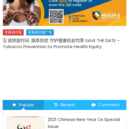
圣路易时报
圣路易时报广告
INVITATION TO BID – Powder Valley CNC Waste Water
Treatment Improvements
Popular
Recent
Comment
2021 Chinese New Year Ox Special
Issue