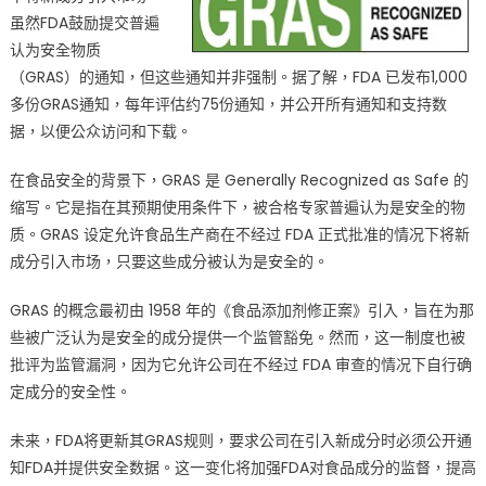
虽然FDA鼓励提交普遍
食
认为安全物质
品
成
（GRAS）的通知，但这些通知并非强制。据了解，FDA 已发布1,000
分
多份GRAS通知，每年评估约75份通知，并公开所有通知和支持数
安
据，以便公众访问和下载。
全
监
在食品安全的背景下，GRAS 是 Generally Recognized as Safe 的
管
缩写。它是指在其预期使用条件下，被合格专家普遍认为是安全的物
GRAS
质。GRAS 设定允许食品生产商在不经过 FDA 正式批准的情况下将新
规
成分引入市场，只要这些成分被认为是安全的。
则
或
GRAS 的概念最初由 1958 年的《食品添加剂修正案》引入，旨在为那
将
些被广泛认为是安全的成分提供一个监管豁免。然而，这一制度也被
迎
批评为监管漏洞，因为它允许公司在不经过 FDA 审查的情况下自行确
来
定成分的安全性。
重
大
未来，FDA将更新其GRAS规则，要求公司在引入新成分时必须公开通
变
知FDA并提供安全数据。这一变化将加强FDA对食品成分的监督，提高
革〉