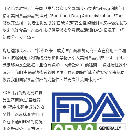
on
〈提
【圣路易时报讯】美国卫生与公众服务部部长小罗伯特·F·肯尼迪近日
高
指示美国食品药品管理局（Food and Drug Administration, FDA）
食
修改其法规，以堵住食品成分“自我肯定”安全性的漏洞。这种做法长期
品
安
以来允许食品生产商在未提供足够安全数据或通知FDA的情况下，将
全
新成分引入市场。
透
明
肯尼迪部长表示：“长期以来，成分生产商和赞助商一直在利用一个漏
度
洞，该漏洞允许将新的成分和化学物质引入美国食品供应，但往往缺
美
乏足够的安全数据，且没有通知FDA或公众。”他强调：“通过堵住这个
国
漏洞，我们将提高消费者的透明度，通过确保新成分确实安全来帮助
卫
恢复我们国家食品供应的完整性，并再次让美国伟大。”
生
部
FDA目前的规则允许食
长
品生产商通过“自我肯
指
定”程序来确定成分的安
示
全性，这意味着他们可
FDA
以在不通知FDA的情况
加
下将新成分引入市场。
强