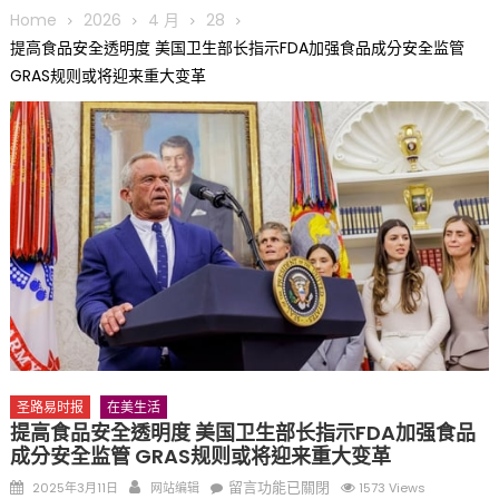
合作 Peter Raven 博士逝世 享年89岁
Home
2026
4 月
28
一晃三十年，初夏又相逢。中华日，等你来赴约 —— 密苏里植物
提高食品安全透明度 美国卫生部长指示FDA加强食品成分安全监管
园“中华日三十周年特别报道（五）
GRAS规则或将迎来重大变革
筝声与琴韵交汇：刘励(Li Statler)与钢琴家Darek演绎一场古筝
与钢琴的精彩对话
圣路易时报
在美生活
提高食品安全透明度 美国卫生部长指示FDA加强食品
成分安全监管 GRAS规则或将迎来重大变革
Posted
Author
在
留言功能已關閉
2025年3月11日
网站编辑
1573 Views