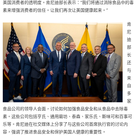
美国消费者的透明度。肯尼迪部长表示：“我们将通过消除食品中的毒
中
素来增强消费者的信任。让我们再次让美国健康起来。”
肯
尼
迪
部
长
还
与
来
自
多
家
食品公司的领导人会面，讨论如何加强食品安全和从食品中去除毒
素。这些公司包括亨氏、通用磨坊、泰森、家乐氏、斯味可和百事可
乐等。肯尼迪在社交媒体上分享了与这些公司首席执行官的讨论内
容，强调了推进食品安全和保护美国人健康的重要性。