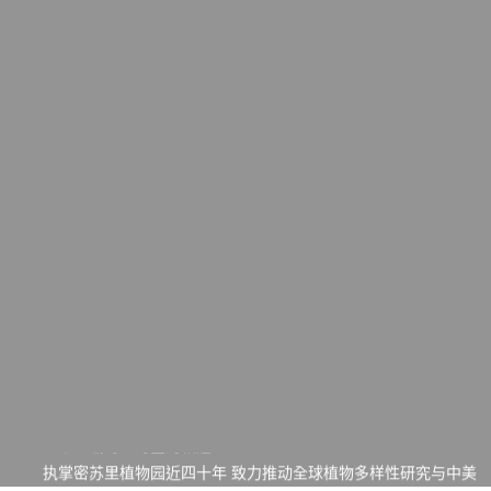
一晃三十年，初夏又相逢。中华日，等你来赴约 —— 密苏里植物
园“中华日三十周年特别报道（五）
筝声与琴韵交汇：刘励(Li Statler)与钢琴家Darek演绎一场古筝
与钢琴的精彩对话
跨越山海同此会，三十载再谱华章——密苏里植物园中华日盛典
圆满举行
圣路易龙舟俱乐部5月16日龙舟体验日 邀请各界亲身体验划行乐
趣 + 水上竞速魅力
三十二载跨越时空的相逢
执掌密苏里植物园近四十年 致力推动全球植物多样性研究与中美