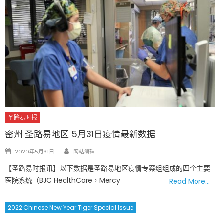
圣路易时报
密州 圣路易地区 5月31日疫情最新数据
Author
Posted
2020年5月31日
网站编辑
on
【圣路易时报讯】以下数据是圣路易地区疫情专案组组成的四个主要
医院系统（BJC HealthCare，Mercy
Read More…
2022 Chinese New Year Tiger Special Issue