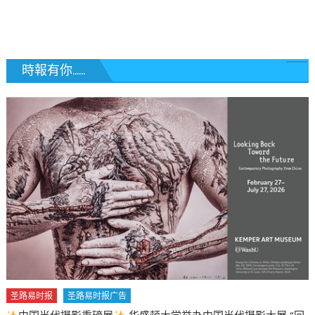
覽
時報有你......
易时报广告