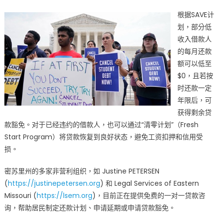
根据SAVE计
划，部分低
收入借款人
的每月还款
额可以低至
$0，且若按
时还款一定
年限后，可
获得剩余贷
款豁免。对于已经违约的借款人，也可以通过“清零计划”（Fresh
Start Program）将贷款恢复到良好状态，避免工资扣押和信用受
损。
密苏里州的多家非营利组织，如 Justine PETERSEN
(
https://justinepetersen.org
) 和 Legal Services of Eastern
Missouri (
https://lsem.org
)，目前正在提供免费的一对一贷款咨
询，帮助居民制定还款计划、申请延期或申请贷款豁免。