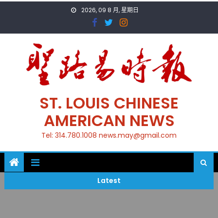
Skip
2026, 09 8 月, 星期日
to
content
ST. LOUIS CHINESE
AMERICAN NEWS
Tel: 314.780.1008 news.may@gmail.com
Latest