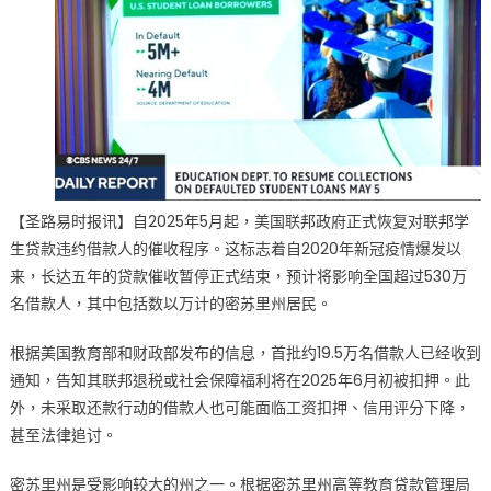
恢
复
学
生
贷
款
催
收
密
【圣路易时报讯】自2025年5月起，美国联邦政府正式恢复对联邦学
苏
生贷款违约借款人的催收程序。这标志着自2020年新冠疫情爆发以
里
来，长达五年的贷款催收暂停正式结束，预计将影响全国超过530万
州
名借款人，其中包括数以万计的密苏里州居民。
借
款
根据美国教育部和财政部发布的信息，首批约19.5万名借款人已经收到
人
通知，告知其联邦退税或社会保障福利将在2025年6月初被扣押。此
面
临
外，未采取还款行动的借款人也可能面临工资扣押、信用评分下降，
还
甚至法律追讨。
款
压
密苏里州是受影响较大的州之一。根据密苏里州高等教育贷款管理局