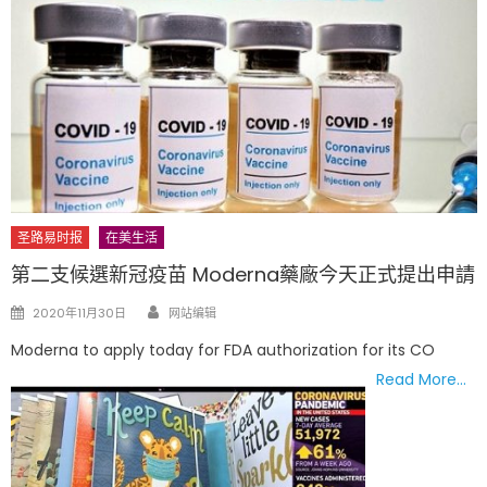
圣路易时报
在美生活
第二支候選新冠疫苗 Moderna藥廠今天正式提出申請
Author
Posted
2020年11月30日
网站编辑
on
Moderna to apply today for FDA authorization for its CO
Read More…