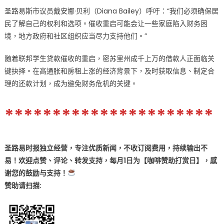
圣路易斯市议员戴安娜·贝利（Diana Bailey）呼吁：“我们必须确保居
民了解自己的权利和选项。催收重启可能会让一些家庭陷入财务困
境，地方政府和社区组织应当尽力支持他们。”
随着联邦学生贷款催收的重启，密苏里州成千上万的借款人正面临关
键抉择。在高通胀和房租上涨的经济背景下，及时获取信息、制定合
理的还款计划，成为避免财务危机的关键。
**********************
圣路易时报独立经营，专注优质新闻，不收订阅费用，持续输出不
易！欢迎点赞、评论、转发支持，每月1日为【咖啡赞助打赏日】，感
谢您的鼓励与支持！
赞助
请扫描: