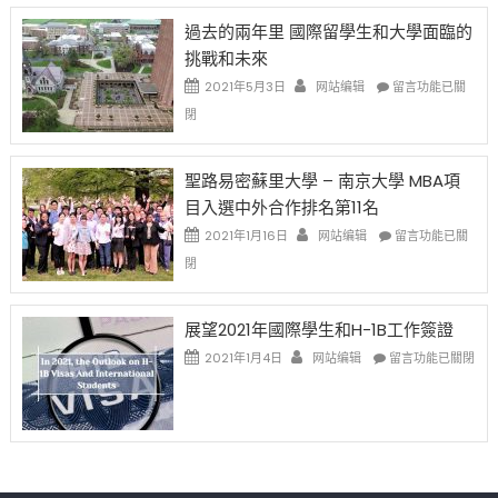
先
H-
日
過去的兩年里 國際留學生和大學面臨的
得〉
1B
(周
挑戰和未來
中
樂
日)
透
哈
在
2021年5月3日
网站编辑
留言功能已關
(lottery)
佛
〈過
閉
取
老
去
消〉
师
的
中
免
兩
聖路易密蘇里大學 – 南京大學 MBA項
费
年
目入選中外合作排名第11名
英
里
文
國
在
2021年1月16日
网站编辑
留言功能已關
写
際
〈聖
閉
作
留
路
课!
學
易
只
生
密
展望2021年國際學生和H-1B工作簽證
办
和
蘇
在
两
大
里
2021年1月4日
网站编辑
留言功能已關閉
〈展
场
學
大
望
错
面
學
2021
过
臨
–
年
可
的
南
國
惜〉
挑
京
際
中
戰
大