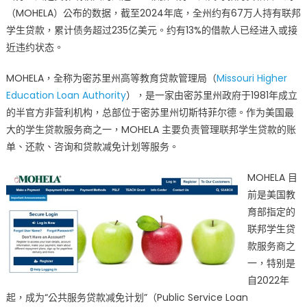
力
（MOHELA）公布的数据，截至2024年底，全州约有67万人持有联邦
恐
学生贷款，累计债务超过235亿美元。约有13%的借款人已经进入或接
遭
近违约状态。
追
债〉
MOHELA，全称为密苏里州高等教育贷款管理局（
Missouri Higher
中
Education Loan Authority
），是一家由密苏里州政府于1981年成立
的半官方非营利机构，总部位于密苏里州切斯特菲尔德。作为美国最
大的学生贷款服务商之一，MOHELA 主要负责管理联邦学生贷款的账
单、还款、咨询和贷款减免计划等服务。
MOHELA 目
前是美国教
育部指定的
联邦学生贷
款服务商之
一，特别是
自2022年
起，成为“公共服务贷款减免计划”（Public Service Loan