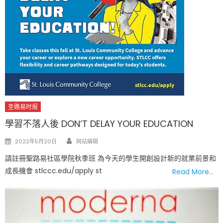
圣路易时报
學習不落人後 DON’T DELAY YOUR EDUCATION
Author
Posted
2022年5月20日
网站编辑
on
請註冊聖路易社區學院秋季班 為今天的學生開創設計新的就業前景和
成長機會 stlccc.edu/apply st
Read More…