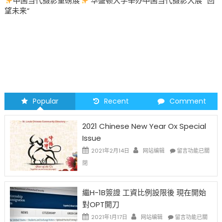
重磅展
华盛顿大学举办中国当代摄影大展 “回
圣路易时报
圣路易
2026 马年 • 马到
Popular
Recent
Comment
2021 Chinese New Year Ox Special
Issue
在
2021年2月14日
网站编辑
留言功能已關
〈2021
閉
Chinese
New
Year
繼H-1B簽證 工資比例設限後 現在開始
Ox
對OPT開刀
Special
Issue〉
在
2021年1月17日
网站编辑
留言功能已關