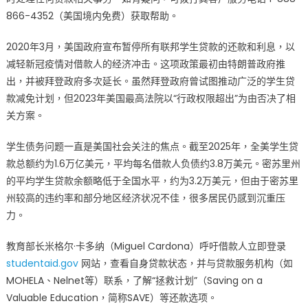
866-4352（美国境内免费）获取帮助。
2020年3月，美国政府宣布暂停所有联邦学生贷款的还款和利息，以
减轻新冠疫情对借款人的经济冲击。这项政策最初由特朗普政府推
出，并被拜登政府多次延长。虽然拜登政府曾试图推动广泛的学生贷
款减免计划，但2023年美国最高法院以“行政权限超出”为由否决了相
关方案。
学生债务问题一直是美国社会关注的焦点。截至2025年，全美学生贷
款总额约为1.6万亿美元，平均每名借款人负债约3.8万美元。密苏里州
的平均学生贷款余额略低于全国水平，约为3.2万美元，但由于密苏里
州较高的违约率和部分地区经济状况不佳，很多居民仍感到沉重压
力。
教育部长米格尔·卡多纳（Miguel Cardona）呼吁借款人立即登录
studentaid.gov
网站，查看自身贷款状态，并与贷款服务机构（如
MOHELA、Nelnet等）联系，了解“拯救计划”（Saving on a
Valuable Education，简称SAVE）等还款选项。