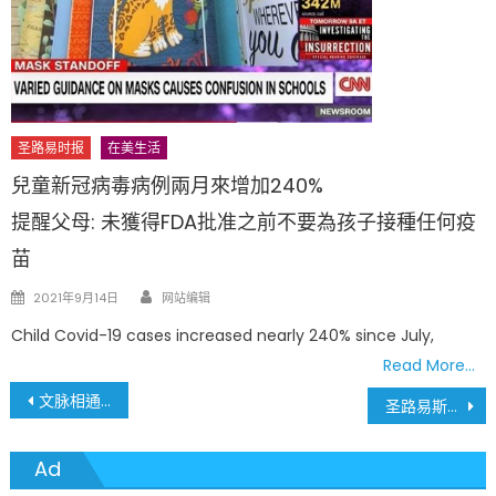
圣路易时报
在美生活
兒童新冠病毒病例兩月來增加240%
提醒父母: 未獲得FDA批准之前不要為孩子接種任何疫
苗
Author
Posted
2021年9月14日
网站编辑
on
Child Covid-19 cases increased nearly 240% since July,
Read More…
文
文脉相通 乐韵流芳：跨越语言桥梁，南京音乐家以传统乐器奏响圣路易斯友谊之声
圣路易斯中华日重磅回归 舞龙、舞狮、古乐、杂技与龙舟展精彩纷呈，庆祝亚太裔传统月
章
Ad
導