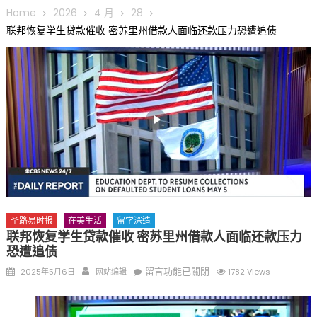
圆满举行
Home
2026
4 月
28
圣路易龙舟俱乐部5月16日龙舟体验日 邀请各界亲身体验划行乐
联邦恢复学生贷款催收 密苏里州借款人面临还款压力恐遭追债
趣 + 水上竞速魅力
三十二载跨越时空的相逢
执掌密苏里植物园近四十年 致力推动全球植物多样性研究与中美
合作 Peter Raven 博士逝世 享年89岁
一晃三十年，初夏又相逢。中华日，等你来赴约 —— 密苏里植物
园“中华日三十周年特别报道（五）
筝声与琴韵交汇：刘励(Li Statler)与钢琴家Darek演绎一场古筝
与钢琴的精彩对话
圣路易时报
在美生活
留学深造
联邦恢复学生贷款催收 密苏里州借款人面临还款压力
恐遭追债
Posted
Author
在
留言功能已關閉
2025年5月6日
网站编辑
1782 Views
on
〈联
邦