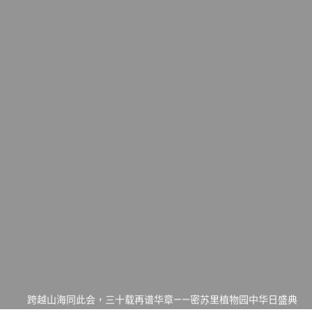
一晃三十年，初夏又相逢。中华日，等你来赴约 —— 密苏里植物
园“中华日三十周年特别报道（五）
筝声与琴韵交汇：刘励(Li Statler)与钢琴家Darek演绎一场古筝
与钢琴的精彩对话
跨越山海同此会，三十载再谱华章——密苏里植物园中华日盛典