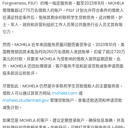
Forgiveness, PSLF）的唯一指定服务商。截至2023年8月，MOHELA
管理着超过770万名借款人的账户。PSLF 计划允许符合条件的借款人
在满足特定条件后，免除其剩余的联邦学生贷款债务。这对教师、护
士、军人、政府和非营利组织工作人员等公共服务行业人员尤其有吸
引力。
然而，MOHELA 近年来因服务质量问题而备受争议。2023年10月，美
国教育部因其未能及时向250万名借款人发送账单，扣留了超过720万
美元的付款，并要求 MOHELA 为受影响的借款人提供延期还款。此
外，MOHELA 还因处理错误、客户服务不佳和延误贷款减免申请而面
临多起诉讼和批评。
尽管如此，MOHELA 仍然是许多联邦学生贷款借款人的主要服务商。
借款人可以通过其官方网站
mohela.com
或
mohela.studentaid.gov
管理贷款账户、查看还款选项和申请贷款
减免计划。
如果您是 MOHELA 的客户，建议定期登录账户，确保信息准确，并及
时处理任何贷款相关事务。如有疑问，可拨打其客户服务电话 1-888-