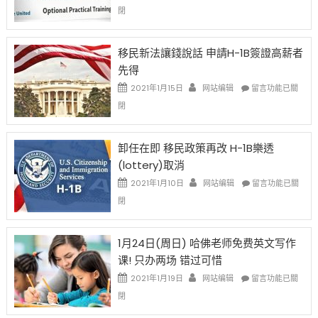
中
〈繼
閉
H-
1B
簽
移民新法讓錢說話 申請H-1B簽證高薪者
證
先得
工
資
在
2021年1月15日
网站编辑
留言功能已關
比
〈移
閉
例
民
設
新
限
法
卸任在即 移民政策再改 H-1B樂透
後
讓
(lottery)取消
現
錢
在
說
在
2021年1月10日
网站编辑
留言功能已關
開
話
〈卸
閉
始
申
任
對
請
在
OPT
H-
即
1月24日(周日) 哈佛老师免费英文写作
開
1B
移
课! 只办两场 错过可惜
刀〉
簽
民
中
證
政
在
2021年1月19日
网站编辑
留言功能已關
高
策
〈1
閉
薪
再
月
者
改
24