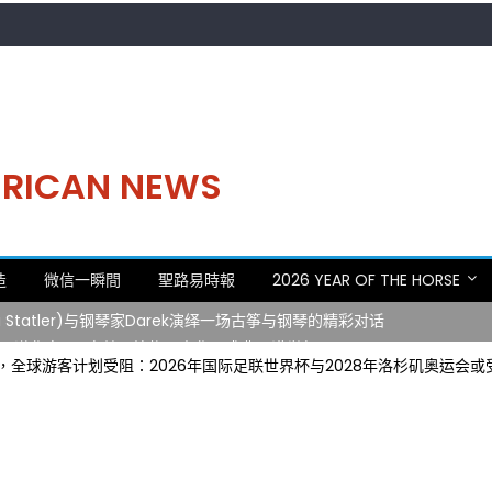
MERICAN NEWS
造
微信一瞬間
聖路易時報
2026 YEAR OF THE HORSE
 Statler)与钢琴家Darek演绎一场古筝与钢琴的精彩对话
再谱华章——密苏里植物园中华日盛典圆满举行
全球游客计划受阻：2026年国际足联世界杯与2028年洛杉矶奥运会或
日龙舟体验日 邀请各界亲身体验划行乐趣 + 水上竞速魅力
致力推动全球植物多样性研究与中美合作 Peter Raven 博士逝世 享年
。中华日，等你来赴约 —— 密苏里植物园“中华日三十周年特别报道（五