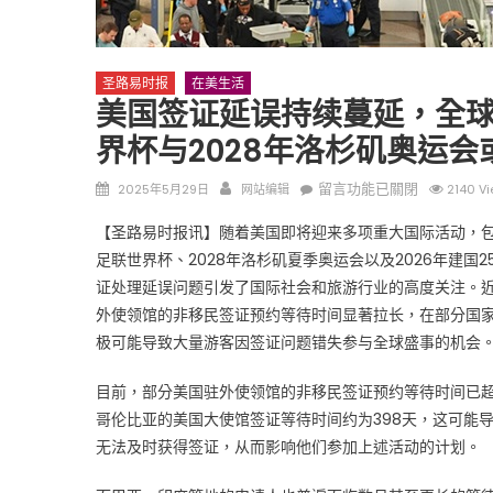
圣路易时报
在美生活
美国签证延误持续蔓延，全球
界杯与2028年洛杉矶奥运会
Posted
Author
在
留言功能已關閉
2025年5月29日
网站编辑
2140 V
on
〈美
【圣路易时报讯】随着美国即将迎来多项重大国际活动，包括
国
足联世界杯、2028年洛杉矶夏季奥运会以及2026年建国2
签
证处理延误问题引发了国际社会和旅游行业的高度关注。
证
延
外使领馆的非移民签证预约等待时间显著拉长，在部分国
误
极可能导致大量游客因签证问题错失参与全球盛事的机会
持
续
目前，部分美国驻外使领馆的非移民签证预约等待时间已
蔓
哥伦比亚的美国大使馆签证等待时间约为398天，这可能
延，
无法及时获得签证，从而影响他们参加上述活动的计划。
全
球