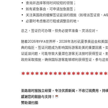
查询并选择等待时间较短的领馆；
如有紧急事由，可申请加急面签；
关注美国政府缓解签证延误的措施（如增派签证官、AI
必要时考虑推迟行程或调整目的地。
总之，签证仍可办理，但务必提早准备、灵活应对。
随着2026年FIFA世界杯、2028年洛杉矶夏季奥运会和美
典的临近，签证问题成为影响国际游客赴美的重要因素。
证延误问题，可能导致大量潜在游客无法按时获得签证，
政府采取措施，确保国际游客能够顺利获得签证，参与这
*******************
圣路易时报独立经营，专注优质新闻，不收订阅费用，持续
感谢您的鼓励与支持！
赞助
请扫描: