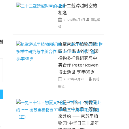
三十二载跨越时空的
相逢
2026年5月7日
网站编
辑
谢
执掌密苏里植物园近
四十年 致力推动全球
植物多样性研究与中
美合作 Peter Raven
博士逝世 享年89岁
2026年4月28日
网站
编辑
一晃三十年，初夏又
相逢。中华日，等你
来赴约 —— 密苏里植
物园“中华日三十周年
游