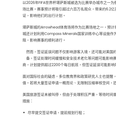
以2026年FIFA世界杯堪萨斯城被选为比赛举办城市之
杉
矶
场比赛。赛事预计将吸引超过六百万名观众，带来约6.2
奥
证，影响他们的出行计划。
运
会
堪萨斯城的Arrowhead体育场将作为比赛场地之一，预
或
城还计划利用Compass Minerals国家训练中心
受
阻，影响赛事的顺利进行。
影
响〉
然而，签证延误问题不仅影响游客入境，还可能对美国的
中
备，签证处理时间缓慢和安全技术老化等问题可能影响赛
商，计划提供超过2200个每日航班，但签证延误可能影
面对国际社会的疑虑，多位教育界和政策研究人士也提醒
值。若将大量签证申请一概而论、无限制压缩审核空间，
美国旅游签证未被叫停，但由于处理积压严重，等待时间
措施：
尽早提交签证申请，提前规划行程；