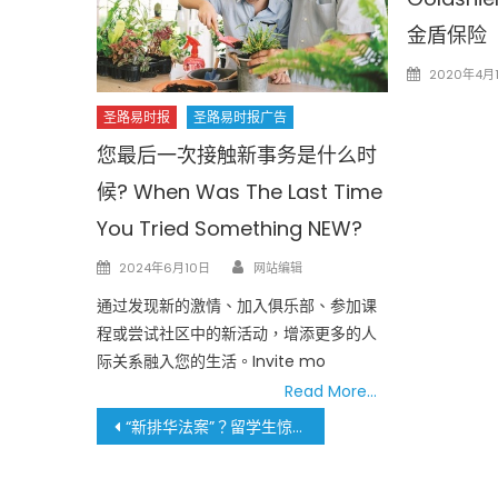
金盾保险
Posted
2020年4月
on
圣路易时报
圣路易时报广告
您最后一次接触新事务是什么时
候? When Was The Last Time
You Tried Something NEW?
Author
Posted
2024年6月10日
网站编辑
on
通过发现新的激情、加入俱乐部、参加课
程或尝试社区中的新活动，增添更多的人
际关系融入您的生活。Invite mo
Read More…
文
“新排华法案”？留学生惊变“高危群体”？美国务卿鲁比奥宣布大规模撤销中国学生签证，国会亚太裔议员团强烈谴责
章