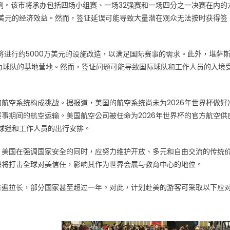
一为例。该市将承办包括四场小组赛、一场32强赛和一场四分之一决赛在内的
亿美元的经济效益。然而，签证延误可能导致大量潜在观众无法按时获得签
计将进行约5000万美元的设施改造，以满足国际赛事的需求。此外，堪萨
等设施作为球队的基地营地。然而，签证问题可能导致国际球队和工作人员的入境
航空系统构成挑战。据报道，美国的航空系统尚未为2026年世界杯做好
事期间的航空运输。美国航空公司被任命为2026年世界杯的官方航空供
响球迷和工作人员的出行安排。
，美国在强调国家安全的同时，应努力维护开放、多元和自由交流的传统
恐将打击全球对美信任，影响其作为世界会展与教育中心的地位。
普遍拉长，部分国家甚至超过一年。对此，计划赴美的游客可采取以下应