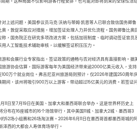
待周期。这种局面不仅影响游客行程安排，也可能对即将到来的全球性活
针对上述问题，美国参议员马克·沃纳与蒂姆·凯恩等人已联合致信国务卿鲁
比奥，敦促采取应对措施，增加签证处理人力并优化流程。国务卿鲁比奥
应称，国务院正在研究多项改进方案，包括加班制度、临时调动签证官员
采用人工智能技术辅助审核，以缓解签证积压压力。
旅游和会展行业专家指出，签证政策的通畅与否对经济具有直接影响。据
国旅游协会估算，国际游客每年为美国经济带来逾2000亿美元收入，支持
近100万个就业岗位。弗吉尼亚州旅游局则预计，仅2026年建国250周年
典期间，该州将吸引900万以上游客，带动超过15亿美元的消费。若签证
026年6月11日至7月19日在美国、加拿大和墨西哥联合举办。这是世界杯历史上
分布在16座城市的16个场馆举行，其中美国11城、加拿大2城、墨西哥3
的52场小组赛和26场淘汰赛。2026年6月11日在墨西哥首都墨西哥城的
/新泽西的大都会人寿体育场举行。