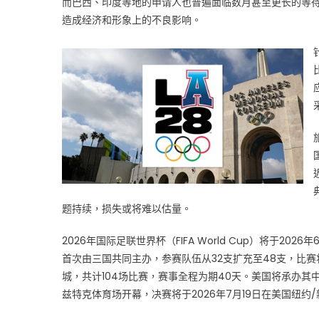
而巴西、印度等地的申请人也普遍面临数月甚至更长的等
游
造成经济和形象上的不良影响。
客
计
划
受
阻：
2026
年
国
际
足
联
题持续，损失或将难以估量。
世
界
2026年国际足联世界杯（FIFA World Cup）将于2
杯
首次由三国共同主办，参赛队伍从32支扩充至48支，比赛将
与
城，共计104场比赛，赛事全程为期40天。美国将承办其中
2028
年
兹特克体育场开幕，决赛将于2026年7月19日在美国纽约
洛