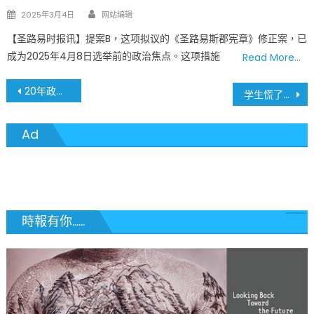
Author
Posted
2025年3月4日
网站编辑
on
【圣路易时报讯】提案B，这项拟议的《圣路易斯郡宪章》修正案，已
成为2025年4月8日选举前的政治焦点。这项措施
Read More…
文
20年政策终被取消 TSA宣布取消机场强制脱鞋安检规定
学生慌了，家长笑了！上课玩手机的日子到头了 —— 密苏里州SB 68法案正式封杀！
章
Ad
導
覽
時報有你......