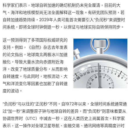
科学家们表示，地球自转加速的确切机制仍未完全厘清，目前的大
气、海洋和地核模型尚无法全面解释这一现象。有研究团队预测，若
自转加速趋势持续，2029年人类可能首次需要引入“负闰秒”来调整时
间系统，即将全球时钟倒退一秒，以保证与地球实际自转保持同步。
这一预测得到了多项国际权威研究的
支持。例如，《自然》杂志去年发表
的论文指出，地球南北两极冰川加速
融化，导致大量水流向赤道附近海
洋，改变了地球质量分布，从而影响
自转速度。与此同时，地核流动、大
气和洋流变化等因素也加剧了自转速
度的波动。
“负闰秒”与以往的“正闰秒”不同。自1972年以来，全球时间系统通常通
过“加一秒”来调整原子钟与地球自转的差异，而“负闰秒”则意味着要从
协调世界时（UTC）中减去一秒，这在人类历史上尚属首次。科学家
表示，这一操作对全球卫星导航、金融交易、通讯网络等高精度计时