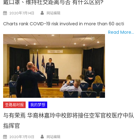
戴口罩、维持社交距离与否 有什么区别?
Author
Posted
2020年7月14日
网站编辑
on
Charts rank COVID-19 risk involved in more than 60 acti
Read More…
圣路易时报
我的梦想
与有荣焉 华裔林嘉玲中校即将接任空军官校医疗中队
指挥官
Author
Posted
2020年7月13日
网站编辑