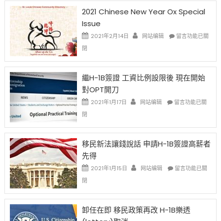
2021 Chinese New Year Ox Special
Issue
在
2021年2月14日
网站编辑
留言功能已關
〈2021
閉
Chinese
New
Year
繼H-1B簽證 工資比例設限後 現在開始
Ox
對OPT開刀
Special
Issue〉
在
2021年1月17日
网站编辑
留言功能已關
中
〈繼
閉
H-
1B
簽
移民新法讓錢說話 申請H-1B簽證高薪者
證
先得
工
資
在
2021年1月15日
网站编辑
留言功能已關
比
〈移
閉
例
民
設
新
限
法
卸任在即 移民政策再改 H-1B樂透
後
讓