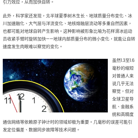
满
引力效应，从而加快自转。
24
此外，科学家还发现，北半球夏季树木生长、地球质量分布变化、冰
小
时〉
川加速融化、大气层与洋流变化、地核熔融层流动等多重自然因素，
中
也都可能对地球自转产生影响。这种影响被形象比喻为花样滑冰运动
员收紧手臂时旋转加快——地球内部质量分布的微小变化，就能让自转
速度发生肉眼难以察觉的变化。
虽然1.3至1.6
毫秒的缩短
对普通人来
说几乎无法
察觉，但对
全球卫星导
航、金融系
统和高精度
通信网络等依赖原子钟计时的领域却极为重要。几毫秒的误差可能引
发定位偏差、数据同步故障等技术问题。