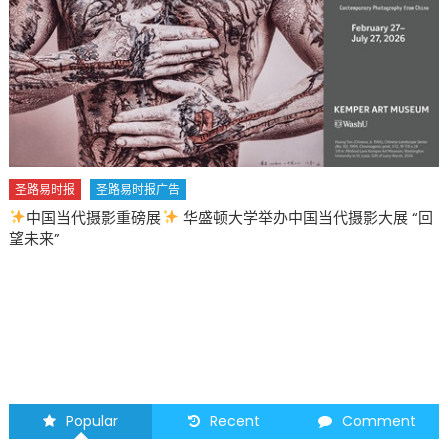
易时报
圣路易时报广告
国当代摄影重磅展
华盛顿大学举办中国当代摄影大展 “回
圣路
来”
202
Popular
Recent
Comment