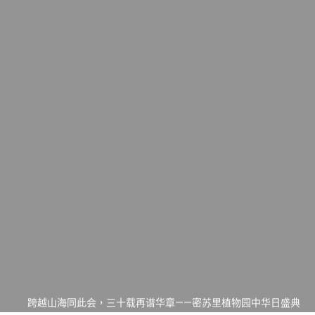
一晃三十年，初夏又相逢。中华日，等你来赴约 —— 密苏里植物
园“中华日三十周年特别报道（五）
筝声与琴韵交汇：刘励(Li Statler)与钢琴家Darek演绎一场古筝
与钢琴的精彩对话
跨越山海同此会，三十载再谱华章——密苏里植物园中华日盛典