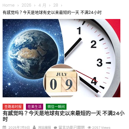
圆满举行
Home
2026
4 月
28
圣路易龙舟俱乐部5月16日龙舟体验日 邀请各界亲身体验划行乐
有感觉吗？今天是地球有史以来最短的一天 不满24小时
趣 + 水上竞速魅力
三十二载跨越时空的相逢
执掌密苏里植物园近四十年 致力推动全球植物多样性研究与中美
合作 Peter Raven 博士逝世 享年89岁
一晃三十年，初夏又相逢。中华日，等你来赴约 —— 密苏里植物
园“中华日三十周年特别报道（五）
筝声与琴韵交汇：刘励(Li Statler)与钢琴家Darek演绎一场古筝
与钢琴的精彩对话
圣路易时报
在美生活
微信一瞬间
有感觉吗？今天是地球有史以来最短的一天 不满24小
时
Posted
Author
在
留言功能已關閉
2025年7月9日
网站编辑
2057 Views