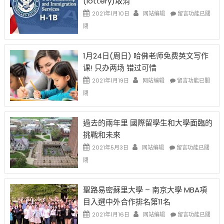
(lottery)取消
現
錢
在
說
在
2021年1月10日
网站编辑
留言功能已關
開
話
〈卸
閉
始
申
任
對
請
在
OPT
H-
即
1月24日(周日) 哈佛老师免费英文写作
開
1B
移
课! 只办两场 错过可惜
刀〉
簽
民
中
證
政
在
2021年1月19日
网站编辑
留言功能已關
高
策
〈1
閉
薪
再
月
者
改
24
先
H-
日
過去的兩年里 國際留學生和大學面臨的
得〉
1B
(周
挑戰和未來
中
樂
日)
透
哈
在
2021年5月3日
网站编辑
留言功能已關
(lottery)
佛
〈過
閉
取
老
去
消〉
师
的
中
免
兩
聖路易密蘇里大學 – 南京大學 MBA項
费
年
目入選中外合作排名第11名
英
里
文
國
在
2021年1月16日
网站编辑
留言功能已關
写
際
〈聖