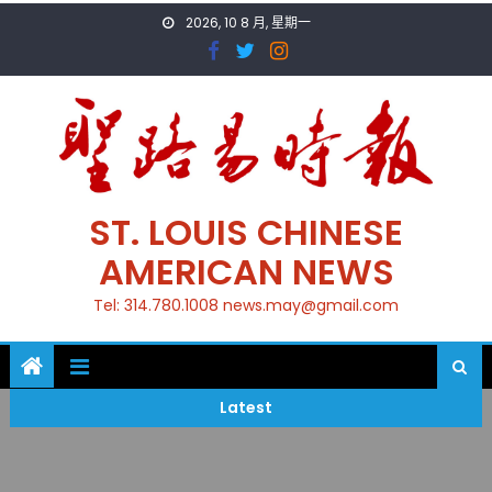
Skip
2026, 10 8 月, 星期一
to
content
ST. LOUIS CHINESE
AMERICAN NEWS
Tel: 314.780.1008 news.may@gmail.com
Latest