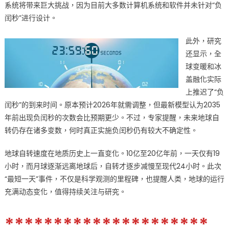
系统将带来巨大挑战，因为目前大多数计算机系统和软件并未针对“负
闰秒”进行设计。
此外，研究
还显示，全
球变暖和冰
盖融化实际
上推迟了“负
闰秒”的到来时间。原本预计2026年就需调整，但最新模型认为2035
年前出现负闰秒的次数会比预期更少。不过，专家提醒，未来地球自
转仍存在诸多变数，何时真正实施负闰秒仍有较大不确定性。
地球自转速度在地质历史上一直变化。10亿至20亿年前，一天仅有19
小时，而月球逐渐远离地球后，自转才逐步减慢至现代24小时。此次
“最短一天”事件，不仅是科学观测的里程碑，也提醒人类，地球的运行
充满动态变化，值得持续关注与研究。
*********************