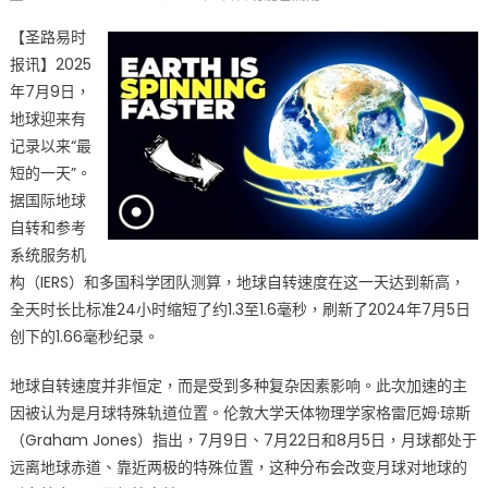
on
〈有
【圣路易时
感
报讯】2025
觉
年7月9日，
吗？
今
地球迎来有
天
记录以来“最
是
短的一天”。
地
据国际地球
球
自转和参考
有
系统服务机
史
构（IERS）和多国科学团队测算，地球自转速度在这一天达到新高，
以
全天时长比标准24小时缩短了约1.3至1.6毫秒，刷新了2024年7月5日
来
创下的1.66毫秒纪录。
最
短
地球自转速度并非恒定，而是受到多种复杂因素影响。此次加速的主
的
因被认为是月球特殊轨道位置。伦敦大学天体物理学家格雷厄姆·琼斯
一
（Graham Jones）指出，7月9日、7月22日和8月5日，月球都处于
天
远离地球赤道、靠近两极的特殊位置，这种分布会改变月球对地球的
不