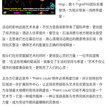
Hop；数十个graffiti团队轮番
登场，为观众带来一场跨界盛
宴。
活动的影响远超艺术本身，不仅为圣路易斯带来了国际声誉，更创造
了经济效益。酒店入住率提升，餐饮业、石油消费与地方税收全面受
益。志愿者们也在幕后付出，用心清理活动周边的随意喷涂区域，保
持社区整洁，确保艺术的能量在正确的场域释放。
观众们在欣赏震撼艺术的同时，更收获心灵的力量。一位市民感慨
道：“在这些斑斓的壁画前，我看见了生活的坚持与希望。”艺术不仅让
城市的墙壁重获新生，更照亮了人们的心灵。
主办方已豪迈宣布，“Paint Louis”明年必将再度归来，并计划将创作
区域进一步扩展到市中心，让这场世界级街头艺术狂欢更加澎湃。作
为全球最大规模的现场涂鸦盛会，“Paint Louis”已经不再仅仅是一个
艺术节，它是一种城市精神，一种让圣路易斯与世界同频共振的文化
力量，成为劳动节期间最耀眼的风景线。