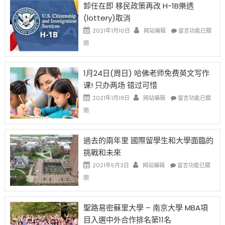
卸任在即 移民政策再改 H-1B樂透
後
讓
(lottery)取消
現
錢
在
說
在
2021年1月10日
网站编辑
留言功能已關
開
話
〈卸
閉
始
申
任
對
請
在
OPT
H-
即
1月24日(周日) 哈佛老师免费英文写作
開
1B
移
课! 只办两场 错过可惜
刀〉
簽
民
中
證
政
在
2021年1月19日
网站编辑
留言功能已關
高
策
〈1
閉
薪
再
月
者
改
24
先
H-
日
過去的兩年里 國際留學生和大學面臨的
得〉
1B
(周
挑戰和未來
中
樂
日)
透
哈
在
2021年5月3日
网站编辑
留言功能已關
(lottery)
佛
〈過
閉
取
老
去
消〉
师
的
中
免
兩
聖路易密蘇里大學 – 南京大學 MBA項
费
年
目入選中外合作排名第11名
英
里