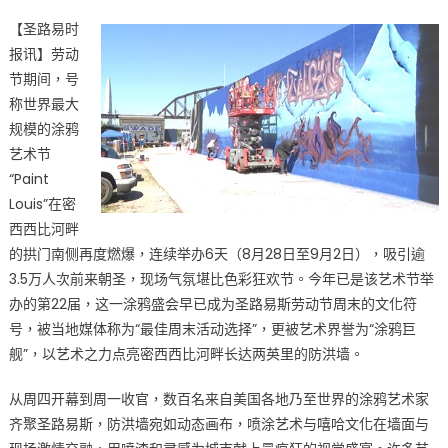
on
〈炸
【圣路易时
裂
报讯】劳动
的
节期间，号
色
彩
称世界最大
风
规模的涂鸦
暴！
艺术节
圣
“Paint
路
Louis”在密
易
西西比河畔
斯
的拱门南侧再度燃爆，连续举办6天（8月28日至9月2日），吸引逾
“Paint
3.5万人次前来朝圣，现场气氛堪比色彩狂欢节。今年已是该艺术节举
Louis”
办的第22届，这一涂鸦盛会早已成为圣路易斯劳动节周末的文化符
涂
号，被当地媒体称为“最佳周末活动选择”，更被艺术界誉为“涂鸦巨
鸦
舰”，以艺术之力点亮密西西比河畔长达两英里的防洪墙。
节
嗨
从周四开幕到周一收官，数百名来自美国各地乃至世界的涂鸦艺术家
翻
齐聚圣路易斯，防洪墙宛如动态画布，喷涂艺术与嘻哈文化在墙面与
劳
动