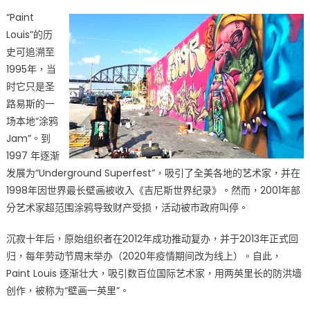
“Paint
Louis”的历
史可追溯至
1995年，当
时它只是圣
路易斯的一
场本地“涂鸦
Jam”。到
1997 年逐渐
发展为“Underground Superfest”，吸引了全美各地的艺术家，并在
1998年因世界最长壁画被收入《吉尼斯世界纪录》。然而，2001年部
分艺术家超范围涂鸦导致财产受损，活动被市政府叫停。
沉寂十年后，原始组织者在2012年成功推动复办，并于2013年正式回
归，每年劳动节周末举办（2020年疫情期间改为线上）。自此，
Paint Louis 逐渐壮大，吸引数百位国际艺术家，用两英里长的防洪墙
创作，被称为“壁画一英里”。