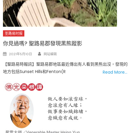
圣路易时报
你見過嗎? 聖路易郡發現黑熊蹤影
Author
Posted
2021年5月10日
网站编辑
on
【聖路易時報訊】聖路易郡地區最近傳出有人看到黑熊出沒，發現的
地方包括Sunset Hills和Fenton(R
Read More…