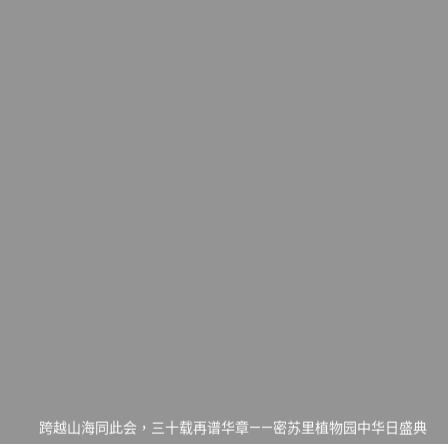
一晃三十年，初夏又相逢。中华日，等你来赴约 —— 密苏里植物
园“中华日三十周年特别报道（五）
筝声与琴韵交汇：刘励(Li Statler)与钢琴家Darek演绎一场古筝
与钢琴的精彩对话
跨越山海同此会，三十载再谱华章——密苏里植物园中华日盛典