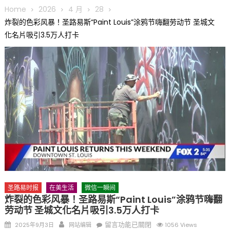
圆满举行
Home
2026
4 月
28
圣路易龙舟俱乐部5月16日龙舟体验日 邀请各界亲身体验划行乐
炸裂的色彩风暴！圣路易斯“Paint Louis”涂鸦节嗨翻劳动节 圣城文
趣 + 水上竞速魅力
化名片吸引3.5万人打卡
三十二载跨越时空的相逢
执掌密苏里植物园近四十年 致力推动全球植物多样性研究与中美
合作 Peter Raven 博士逝世 享年89岁
一晃三十年，初夏又相逢。中华日，等你来赴约 —— 密苏里植物
园“中华日三十周年特别报道（五）
筝声与琴韵交汇：刘励(Li Statler)与钢琴家Darek演绎一场古筝
与钢琴的精彩对话
圣路易时报
在美生活
微信一瞬间
炸裂的色彩风暴！圣路易斯“Paint Louis”涂鸦节嗨翻
劳动节 圣城文化名片吸引3.5万人打卡
Posted
Author
在
留言功能已關閉
2025年9月3日
网站编辑
1056 Views