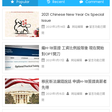
Popular
Recent
Comment
2021 Chinese New Year Ox Special
Issue
在
2021年2月14日
网站编辑
留言功能已關
〈2021
閉
Chinese
New
Year
繼H-1B簽證 工資比例設限後 現在開始
Ox
對OPT開刀
Special
Issue〉
在
2021年1月17日
网站编辑
留言功能已關
中
〈繼
閉
H-
1B
簽
移民新法讓錢說話 申請H-1B簽證高薪者
證
先得
工
資
在
2021年1月15日
网站编辑
留言功能已關
比
〈移
閉
例
民
設
新
限
法