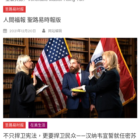
圣路易时报
人間福報 聖路易時報版
Author
Posted
2021年12月20日
网站编辑
on
圣路易时报
在美生活
不只捍卫宪法，更要捍卫民众——汉纳韦宣誓就任密苏