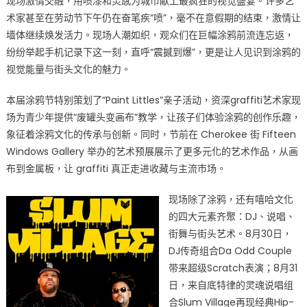
现场激情交融，用喷漆和灵感为城市献上最疯狂的视觉盛宴。许多艺
节
术家甚至在劳动节下午仍在奋笔疾“喷”，毫不在意假期的结束，激情让
圣
墙体继续焕发活力。现场人潮如织，观众们在巨幅涂鸦前流连忘返，
城
纷纷举起手机记录下这一刻，直呼“震撼到爆”，更是让人见识到涂鸦的
文
视觉能量与街头文化的魅力。
化
名
本届涂鸦节特别策划了“Paint Littles”亲子活动，资深graffiti艺术家现
片
场为青少年提供“废罐头变画布”教学，让孩子们体验涂鸦的创作乐趣，
吸
象征着涂鸦文化的传承与创新。同时，节前在 Cherokee 街 Fifteen
引
Windows Gallery 举办的艺术预展展示了更多元化的艺术作品，从画
3.5
布到金属板，让 graffiti 真正走进收藏与主流市场。
万
人
现场除了涂鸦，还有嘻哈文化
打
的四大元素齐聚：DJ、说唱、
卡〉
街舞与街头艺术。8月30日，
中
DJ传奇组合Da Odd Couple
带来超级Scratch表演；8月31
日，来自底特律的灵魂说唱组
合Slum Village再现经典Hip-