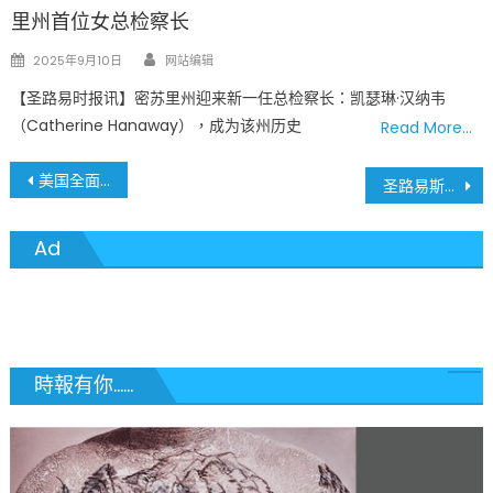
里州首位女总检察长
Author
Posted
2025年9月10日
网站编辑
on
【圣路易时报讯】密苏里州迎来新一任总检察长：凯瑟琳·汉纳韦
（Catherine Hanaway），成为该州历史
Read More…
文
美国全面收紧签证政策：面试豁免取消、费用飙升 留学生与家庭面临更高门槛
圣路易斯惠特菲尔德学校宣布700万美元历史性投资 推动校园三大变革项目 The Whitfield School Unveils $7 Million Investment in Transformational Campus Projects
章
Ad
導
覽
時報有你......