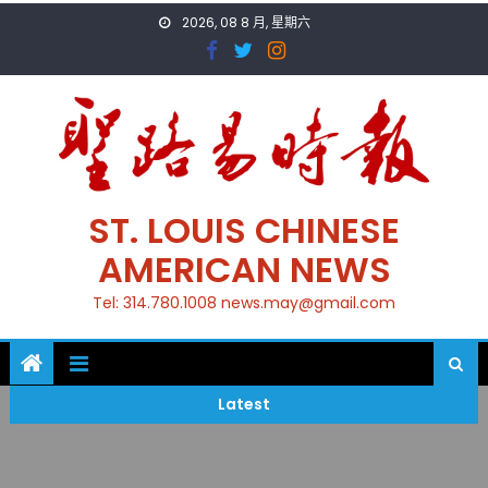
Skip
2026, 08 8 月, 星期六
to
content
ST. LOUIS CHINESE
AMERICAN NEWS
Tel: 314.780.1008 news.may@gmail.com
Latest