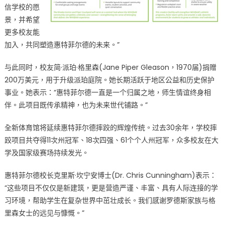
信学校的愿
景，并希望
更多校友能
加入，共同塑造惠特菲尔德的未来。”
与此同时，校友简·派珀·格里森(Jane Piper Gleason，1970届)捐赠
200万美元，用于升级派珀庭院。她长期活跃于地区公益和历史保护
事业。她表示：“惠特菲尔德一直是一个归属之地，师生情谊终身相
伴。此项目既传承精神，也为未来世代铺路。”
全新体育馆将延续惠特菲尔德摔跤的辉煌传统。过去30余年，学校摔
跤项目共夺得11次州冠军、18次四强、61个个人州冠军，众多校友在大
学及国家级赛场持续发光。
惠特菲尔德校长克里斯·坎宁安博士(Dr. Chris Cunningham)表示：
“这些项目不仅仅是新建筑，更是营造严谨、丰富、具有人际连接的学
习环境，帮助学生在复杂世界中茁壮成长。我们感谢罗德斯家族与格
里森女士的远见与慷慨。”