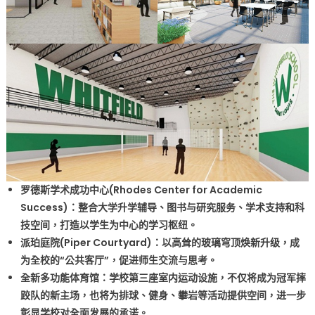
美
元
历
史
性
投
资
推
动
校
园
三
罗德斯学术成功中心(Rhodes Center for Academic
大
Success)：整合大学升学辅导、图书与研究服务、学术支持和科
变
技空间，打造以学生为中心的学习枢纽。
革
派珀庭院(Piper Courtyard)：以高耸的玻璃穹顶焕新升级，成
项
为全校的“公共客厅”，促进师生交流与思考。
目
全新多功能体育馆：学校第三座室内运动设施，不仅将成为冠军摔
The
跤队的新主场，也将为排球、健身、攀岩等活动提供空间，进一步
Whitfield
彰显学校对全面发展的承诺。
School