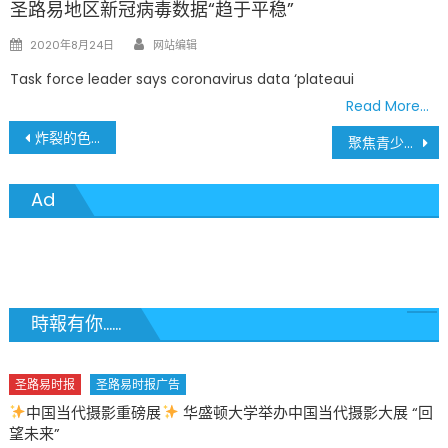
圣路易地区新冠病毒数据“趋于平稳”
Author
Posted
2020年8月24日
网站编辑
on
Task force leader says coronavirus data ‘plateaui
Read More…
文
炸裂的色彩风暴！圣路易斯“Paint Louis”涂鸦节嗨翻劳动节 圣城文化名片吸引3.5万人打卡
聚焦青少年心理健康 圣路易斯将举办第三届亚裔社区心理健康年会 大会完全免费并提供早午餐 报名请早
章
Ad
導
覽
時報有你......
圣路易时报
圣路易时报广告
中国当代摄影重磅展
华盛顿大学举办中国当代摄影大展 “回
望未来”