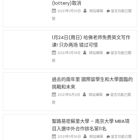
(lottery)取消
現
錢
在
說
在
2021年1月10日
网站编辑
留言功能已關
開
話
〈卸
閉
始
申
任
對
請
在
OPT
H-
即
1月24日(周日) 哈佛老师免费英文写作
開
1B
移
课! 只办两场 错过可惜
刀〉
簽
民
中
證
政
在
2021年1月19日
网站编辑
留言功能已關
高
策
〈1
閉
薪
再
月
者
改
24
先
H-
日
過去的兩年里 國際留學生和大學面臨的
得〉
1B
(周
挑戰和未來
中
樂
日)
透
哈
在
2021年5月3日
网站编辑
留言功能已關
(lottery)
佛
〈過
閉
取
老
去
消〉
师
的
中
免
兩
聖路易密蘇里大學 – 南京大學 MBA項
费
年
目入選中外合作排名第11名
英
里
文
國
在
2021年1月16日
网站编辑
留言功能已關