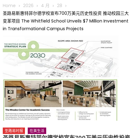
圆满举行
Home
2026
4 月
28
圣路易龙舟俱乐部5月16日龙舟体验日 邀请各界亲身体验划行乐
圣路易斯惠特菲尔德学校宣布700万美元历史性投资 推动校园三大
趣 + 水上竞速魅力
变革项目 The Whitfield School Unveils $7 Million Investment
三十二载跨越时空的相逢
in Transformational Campus Projects
执掌密苏里植物园近四十年 致力推动全球植物多样性研究与中美
合作 Peter Raven 博士逝世 享年89岁
一晃三十年，初夏又相逢。中华日，等你来赴约 —— 密苏里植物
园“中华日三十周年特别报道（五）
筝声与琴韵交汇：刘励(Li Statler)与钢琴家Darek演绎一场古筝
与钢琴的精彩对话
圣路易时报
在美生活
圣路易斯惠特菲尔德学校宣布700万美元历史性投资