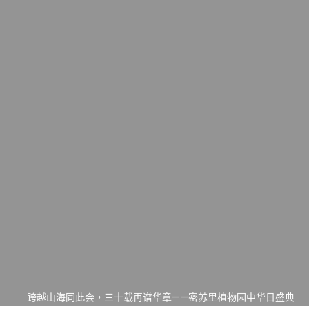
一晃三十年，初夏又相逢。中华日，等你来赴约 —— 密苏里植物
园“中华日三十周年特别报道（五）
筝声与琴韵交汇：刘励(Li Statler)与钢琴家Darek演绎一场古筝
与钢琴的精彩对话
跨越山海同此会，三十载再谱华章——密苏里植物园中华日盛典