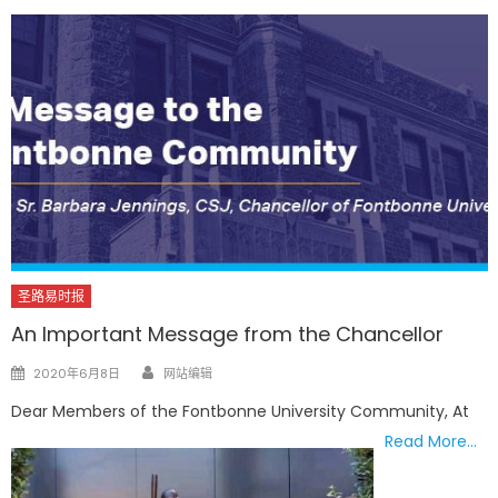
圣路易时报
An Important Message from the Chancellor
Author
Posted
2020年6月8日
网站编辑
on
Dear Members of the Fontbonne University Community, At
Read More…