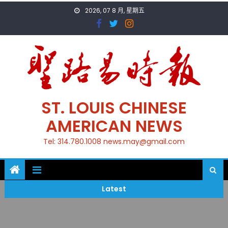
Skip
2026, 07 8 月, 星期五
to
content
ST. LOUIS CHINESE
AMERICAN NEWS
Tel: 314.780.1008 news.may@gmail.com
Latest