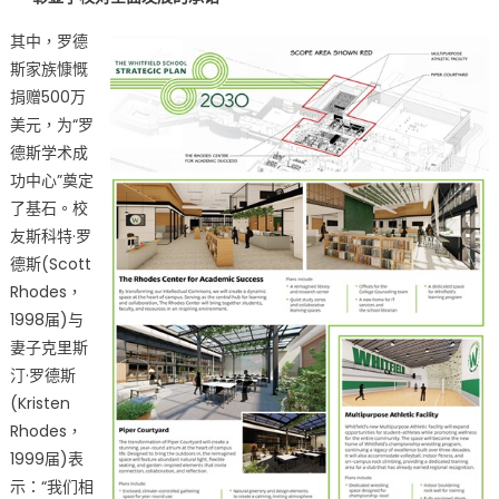
Unveils
其中，罗德
$7
斯家族慷慨
Million
捐赠500万
Investment
美元，为“罗
in
Transformational
德斯学术成
Campus
功中心”奠定
Projects〉
了基石。校
中
友斯科特·罗
德斯(Scott
Rhodes，
1998届)与
妻子克里斯
汀·罗德斯
(Kristen
Rhodes，
1999届)表
示：“我们相