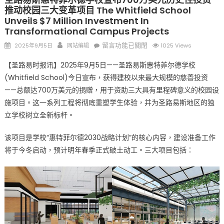
推动校园三大变革项目 The Whitfield School
Unveils $7 Million Investment In
Transformational Campus Projects
Posted
Author
在
留言功能已關閉
2025年9月5日
网站编辑
1025 Views
on
〈圣
【圣路易时报讯】2025年9月5日——圣路易斯惠特菲尔德学校
路
(Whitfield School)今日宣布，获得建校以来最大规模的慈善投资
易
——总额达700万美元的捐赠，用于资助三大具有里程碑意义的校园设
斯
惠
施项目。这一系列工程将彻底重塑学生体验，并为圣路易斯地区的独
特
立学校树立全新标杆。
菲
尔
该项目是学校“惠特菲尔德2030战略计划”的核心内容，建设准备工作
德
将于今冬启动，预计明年春季正式破土动工。三大项目包括：
学
校
宣
布
700
万