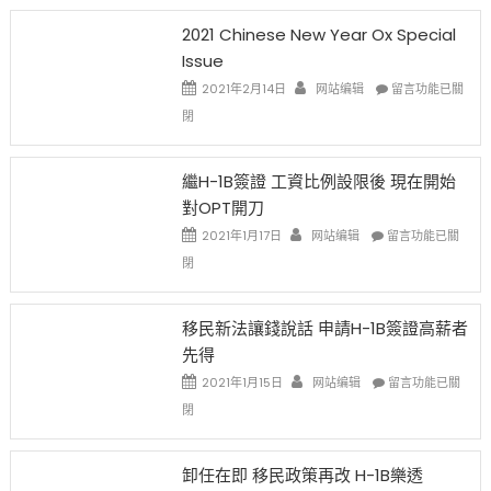
2021 Chinese New Year Ox Special
Issue
在
2021年2月14日
网站编辑
留言功能已關
〈2021
閉
Chinese
New
Year
繼H-1B簽證 工資比例設限後 現在開始
Ox
對OPT開刀
Special
Issue〉
在
2021年1月17日
网站编辑
留言功能已關
中
〈繼
閉
H-
1B
簽
移民新法讓錢說話 申請H-1B簽證高薪者
證
先得
工
資
在
2021年1月15日
网站编辑
留言功能已關
比
〈移
閉
例
民
設
新
限
法
卸任在即 移民政策再改 H-1B樂透
後
讓