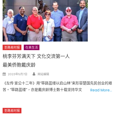
圣路易时报
在美生活
桃李芬芳满天下 文化交流第一人
最美侨胞戴庆龄
Author
Posted
2023年5月7日
网站编辑
on
《左传·宣公十二年》用“筚路蓝缕以启山林”来形容楚国先民创业的艰
苦。“筚路蓝缕”，亦是戴庆龄博士数十载坚持华文
Read More…
圣路易时报