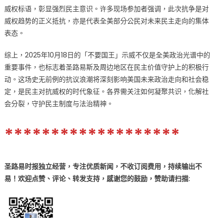
威权标语，彰显强烈民主意识。许多现场参加者强调，此次抗争是对
威权趋势的正义抵抗，亦是代表全美部分公民对未来民主走向的集体
表态。​​
综上，2025年10月18日的「不要国王」示威不仅是全美政治光谱中的
重要事件，也标志着圣路易斯及周边地区在民主价值守护上的积极行
动。这场史无前例的抗议浪潮将深刻影响美国未来政治走向和社会稳
定，是民主对抗威权的时代象征。各界需关注如何凝聚共识，化解社
会分裂，守护民主制度与法治精神。
*******************
圣路易时报独立经营，专注优质新闻，不收订阅费用，持续输出不
易！欢迎点赞、评论、转发支持，感谢您的鼓励
，
赞助
请扫描: