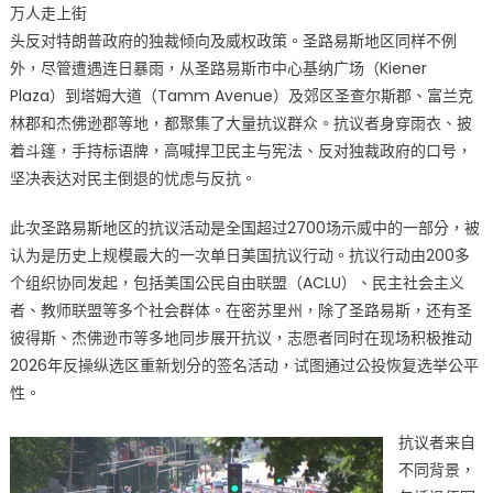
万人走上街
头反对特朗普政府的独裁倾向及威权政策。圣路易斯地区同样不例
外，尽管遭遇连日暴雨，从圣路易斯市中心基纳广场（Kiener
Plaza）到塔姆大道（Tamm Avenue）及郊区圣查尔斯郡、富兰克
林郡和杰佛逊郡等地，都聚集了大量抗议群众。抗议者身穿雨衣、披
着斗篷，手持标语牌，高喊捍卫民主与宪法、反对独裁政府的口号，
坚决表达对民主倒退的忧虑与反抗。​
此次圣路易斯地区的抗议活动是全国超过2700场示威中的一部分，被
认为是历史上规模最大的一次单日美国抗议行动。抗议行动由200多
个组织协同发起，包括美国公民自由联盟（ACLU）、民主社会主义
者、教师联盟等多个社会群体。在密苏里州，除了圣路易斯，还有圣
彼得斯、杰佛逊市等多地同步展开抗议，志愿者同时在现场积极推动
2026年反操纵选区重新划分的签名活动，试图通过公投恢复选举公平
性。​
抗议者来自
不同背景，