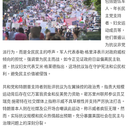
包括退伍军
人、年长民
主党支持
者、妇女运
动成员等，
他们普遍认
为抗议非党
派行为，而是全民民主的呼声。军人代表泰勒·格里泽表示对政府威权
倾向的担忧，强调曾为民主而战，如今正见证政府日益偏离民主轨
道。抗议妇女代表艾米·格莱德指出，这场抗议旨在守护宪法和公民权
利，避免民主价值被侵蚀。​
共和党和特朗普支持者则批评抗议为左翼操控的政治秀，指责大规模
运动背后存在亿万富翁资金和反美势力资助。密苏里州联邦参议员艾
瑞克·施密特在社交媒体上指称示威不具草根性并支持严厉执法打击。
特朗普本人则在社媒及公开场合嘲讽此运动，称示威者疯狂无理。然
而，实际抗议规模和民众热情超出预期，充分暴露美国社会在民主与
治理问题上的深刻分裂。​