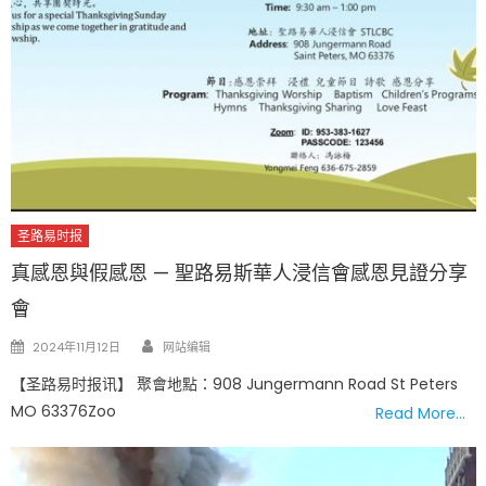
圣路易时报
真感恩與假感恩 — 聖路易斯華人浸信會感恩見證分享
會
Author
Posted
2024年11月12日
网站编辑
on
【圣路易时报讯】 聚會地點：908 Jungermann Road St Peters
MO 63376Zoo
Read More…