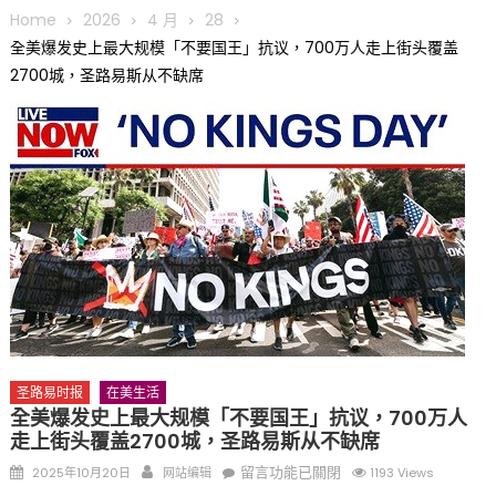
圆满举行
Home
2026
4 月
28
圣路易龙舟俱乐部5月16日龙舟体验日 邀请各界亲身体验划行乐
全美爆发史上最大规模「不要国王」抗议，700万人走上街头覆盖
趣 + 水上竞速魅力
2700城，圣路易斯从不缺席
三十二载跨越时空的相逢
执掌密苏里植物园近四十年 致力推动全球植物多样性研究与中美
合作 Peter Raven 博士逝世 享年89岁
一晃三十年，初夏又相逢。中华日，等你来赴约 —— 密苏里植物
园“中华日三十周年特别报道（五）
筝声与琴韵交汇：刘励(Li Statler)与钢琴家Darek演绎一场古筝
与钢琴的精彩对话
圣路易时报
在美生活
全美爆发史上最大规模「不要国王」抗议，700万人
走上街头覆盖2700城，圣路易斯从不缺席
Posted
Author
在
留言功能已關閉
2025年10月20日
网站编辑
1193 Views
on
〈全