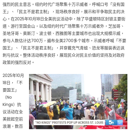
上
强烈的民主意志。纽约时代广场聚集十万示威者，呼喊口号「没有国
街
王」、「民主不是君主制」，现场秩序良好，展示和平争取民主的决
头
心。在2025年10月18日全美抗议活动中，除了华盛顿特区封锁主要街
覆
道、游行至国会山，以及纽约时代广场聚集十万示威者外，芝加哥、
盖
圣地牙哥、奥斯汀、波士顿、西雅图等主要城市也出现大规模示威，
2700
参与人数估计达700万，遍布全美2700多个城市。示威者呼喊「不要
城，
国王」、「民主不是君主制」，并穿戴充气青蛙、恐龙等服装表达讽
圣
刺与抗议。整体活动秩序良好，展现民众对民主价值的坚持及对政府
路
政策的强烈反对。
易
斯
2025年10月
从
18日，「不
不
要国王 」
缺
席〉
（No
中
Kings）抗
议活动在全
美掀起空前
浪潮，数百