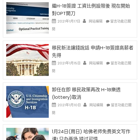
Year
繼H-1B簽證 工資比例設限後 現在開始
Ox
對OPT開刀
Special
Issue〉
在
2021年1月17日
网站编辑
留言功能已關
中
〈繼
閉
H-
1B
簽
移民新法讓錢說話 申請H-1B簽證高薪者
證
先得
工
資
在
2021年1月15日
网站编辑
留言功能已關
比
〈移
閉
例
民
設
新
限
法
卸任在即 移民政策再改 H-1B樂透
後
讓
(lottery)取消
現
錢
在
說
在
2021年1月10日
网站编辑
留言功能已關
開
話
〈卸
閉
始
申
任
對
請
在
OPT
H-
即
1月24日(周日) 哈佛老师免费英文写作
開
1B
移
课! 只办两场 错过可惜
刀〉
簽
民