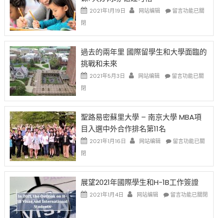
中
證
政
在
2021年1月19日
网站编辑
留言功能已關
高
策
〈1
閉
薪
再
月
者
改
24
先
H-
日
過去的兩年里 國際留學生和大學面臨的
得〉
1B
(周
挑戰和未來
中
樂
日)
透
哈
在
2021年5月3日
网站编辑
留言功能已關
(lottery)
佛
〈過
閉
取
老
去
消〉
师
的
中
免
兩
聖路易密蘇里大學 – 南京大學 MBA項
费
年
目入選中外合作排名第11名
英
里
文
國
在
2021年1月16日
网站编辑
留言功能已關
写
際
〈聖
閉
作
留
路
课!
學
易
只
生
密
展望2021年國際學生和H-1B工作簽證
办
和
蘇
在
两
大
里
2021年1月4日
网站编辑
留言功能已關閉
〈展
场
學
大
望
错
面
學