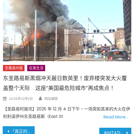
圣路易时报
在美生活
东圣路易斯黑烟冲天蔽日数英里！废弃楼突发大火覆
盖整个天际 这座“美国最危险城市”再成焦点！
Author
Posted
2025年12月5日
网站编辑
on
【圣路易时报讯】2025 年 12 月 4 日下午，一场突如其来的大火在伊
利利诺伊州东圣路易斯（East St
Read More…
文
「真正的风水好时机」！美国 7-Eleven 奖励在 7/11 日 7:11 PM 出生的宝宝 7,111 美元
INVITATION TO BID – Memorial Stadium Facilities