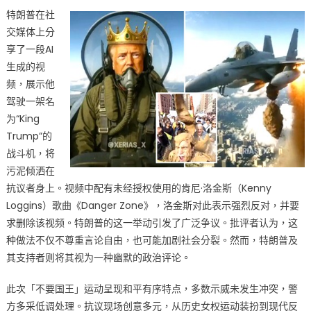
特朗普在社
交媒体上分
享了一段AI
生成的视
频，展示他
驾驶一架名
为“King
Trump”的
战斗机，将
污泥倾洒在
抗议者身上。视频中配有未经授权使用的肯尼·洛金斯（Kenny
Loggins）歌曲《Danger Zone》，洛金斯对此表示强烈反对，并要
求删除该视频。特朗普的这一举动引发了广泛争议。批评者认为，这
种做法不仅不尊重言论自由，也可能加剧社会分裂。然而，特朗普及
其支持者则将其视为一种幽默的政治评论。
此次「不要国王」运动呈现和平有序特点，多数示威未发生冲突，警
方多采低调处理。抗议现场创意多元，从历史女权运动装扮到现代反