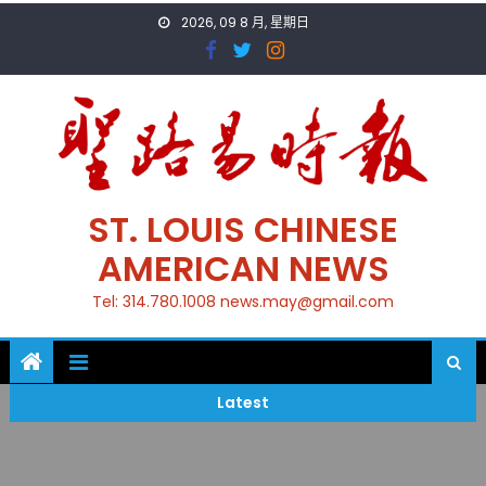
Skip
2026, 09 8 月, 星期日
to
content
ST. LOUIS CHINESE
AMERICAN NEWS
Tel: 314.780.1008 news.may@gmail.com
Latest