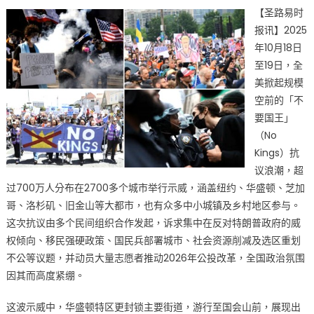
【圣路易时
美
报讯】2025
爆
年10月18日
发
史
至19日，全
上
美掀起规模
最
空前的「不
大
要国王」
规
（No
模
Kings）抗
「不
议浪潮，超
要
过700万人分布在2700多个城市举行示威，涵盖纽约、华盛顿、芝加
国
哥、洛杉矶、旧金山等大都市，也有众多中小城镇及乡村地区参与。
王」
这次抗议由多个民间组织合作发起，诉求集中在反对特朗普政府的威
抗
权倾向、移民强硬政策、国民兵部署城市、社会资源削减及选区重划
议，
不公等议题，并动员大量志愿者推动2026年公投改革，全国政治氛围
700
万
因其而高度紧绷。
人
走
这波示威中，华盛顿特区更封锁主要街道，游行至国会山前，展现出