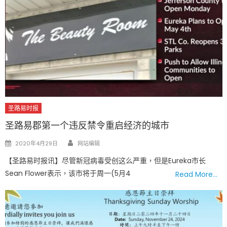
圣路易时报
圣路易郡第一个违反禁令重启经济的城市
Author
Posted
2020年4月29日
网站编辑
on
【圣路易时报讯】尽管新冠病毒受创这么严重，但是Eureka市长
Sean Flower表示，该市将于周一(5月4
Read More…