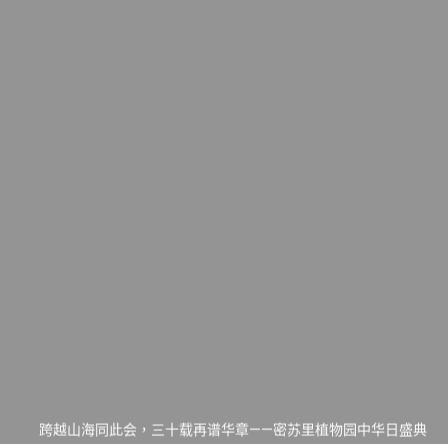
一晃三十年，初夏又相逢。中华日，等你来赴约 —— 密苏里植物
园“中华日三十周年特别报道（五）
筝声与琴韵交汇：刘励(Li Statler)与钢琴家Darek演绎一场古筝
与钢琴的精彩对话
跨越山海同此会，三十载再谱华章——密苏里植物园中华日盛典