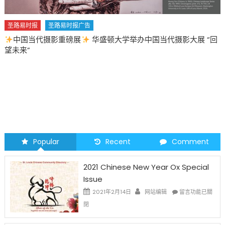
国当代摄影大展 “回
圣路易时报
圣路易时报广告
2026 马年 • 马到健康
Popular
Recent
Comment
2021 Chinese New Year Ox Special
Issue
在
2021年2月14日
网站编辑
留言功能已關
〈2021
閉
Chinese
New