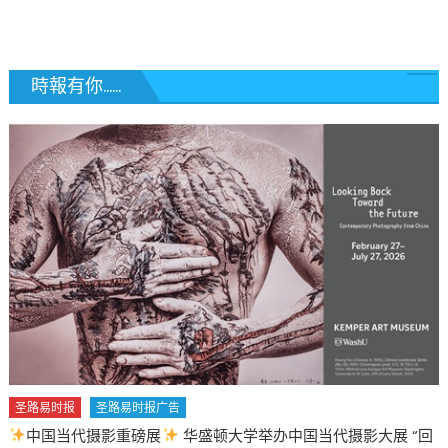
覽
時報有你......
圣路易时报
圣路易时报广告