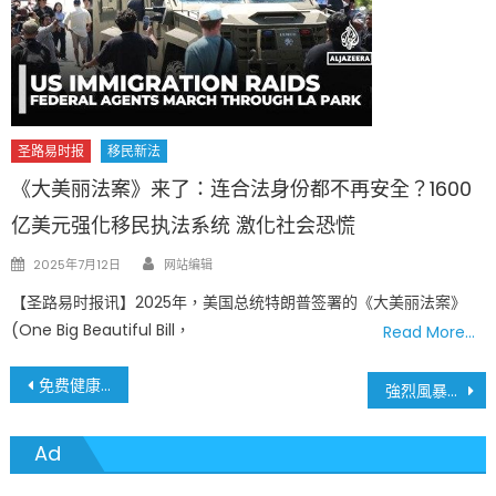
圣路易时报
移民新法
《大美丽法案》来了：连合法身份都不再安全？1600
亿美元强化移民执法系统 激化社会恐慌
Author
Posted
2025年7月12日
网站编辑
on
【圣路易时报讯】2025年，美国总统特朗普签署的《大美丽法案》
(One Big Beautiful Bill，
Read More…
文
免费健康检查 无需预约 免费赠送血压计供符合条件者使用 欢迎参加索取! 4月18日星期六 上午9点至中午 Grace UM Church
強烈風暴進逼！密蘇里州與聖路易郡4月17日同步宣布進入「緊急狀態」：今晚 7 點起嚴防強烈龍捲風與閃洪
章
Ad
導