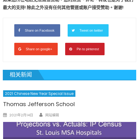
最大的支持! 除此之外没有任何其他管道或账户接受赞助。谢谢!
Share on Facebook
Tweet on twitter
Share on google+
Pin to pinterest
相关新闻
2021 Chinese New Year Special Issue
Thomas Jefferson School
Author
Posted
2021年2月14日
网站编辑
on