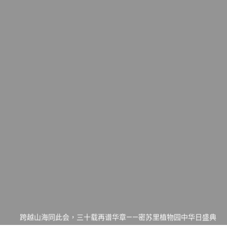
一晃三十年，初夏又相逢。中华日，等你来赴约 —— 密苏里植物
园“中华日三十周年特别报道（五）
筝声与琴韵交汇：刘励(Li Statler)与钢琴家Darek演绎一场古筝
与钢琴的精彩对话
跨越山海同此会，三十载再谱华章——密苏里植物园中华日盛典