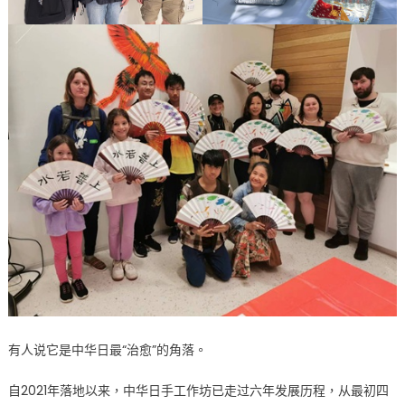
有人说它是中华日最“治愈”的角落。
自2021年落地以来，中华日手工作坊已走过六年发展历程，从最初四