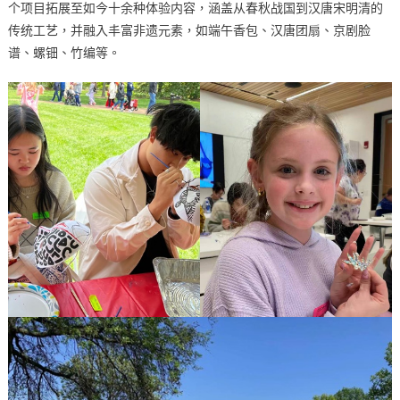
个项目拓展至如今十余种体验内容，涵盖从春秋战国到汉唐宋明清的
传统工艺，并融入丰富非遗元素，如端午香包、汉唐团扇、京剧脸
谱、螺钿、竹编等。