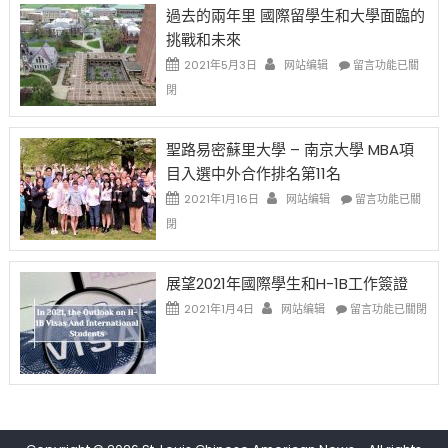
H-
日
過去的兩年里 國際留學生和大學面臨的
得〉
1B
(周
挑戰和未來
中
樂
日)
透
哈
在
2021年5月3日
网站编辑
留言功能已關
(lottery)
佛
〈過
閉
取
老
去
消〉
师
的
中
免
兩
聖路易密蘇里大學 – 南京大學 MBA項
费
年
目入選中外合作排名第11名
英
里
文
國
在
2021年1月16日
网站编辑
留言功能已關
写
際
〈聖
閉
作
留
路
课!
學
易
只
生
密
展望2021年國際學生和H-1B工作簽證
办
和
蘇
在
两
大
里
2021年1月4日
网站编辑
留言功能已關閉
〈展
场
學
大
望
错
面
學
2021
过
臨
–
年
可
的
南
國
惜〉
挑
京
際
中
戰
大
學
和
學