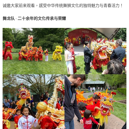
道
诚邀大家前来观看，感受中华传统舞狮文化的独特魅力与青春活力！
（四）〉
中
舞龙队 · 二十余年的文化传承与荣耀