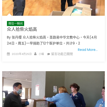
微信一瞬间
众人拾柴火焰高
By 张丹缨 众人拾柴火焰高，圣路易中华文教中心，今天(4月
24日，周五)一早捐助了12个医护单位，共计9，2
Read More…
Posted
Author
在
留言功能已關閉
2020年4月25日
小编
on
〈众
人
拾
柴
火
焰
高〉
中