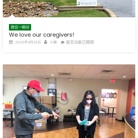
奏〉
中
微信一瞬间
We love our caregivers!
Posted
Author
在
留言功能已關閉
2020年4月25日
小编
on
〈We
love
our
caregivers!〉
中