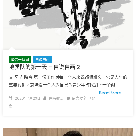
微信一瞬间
自说自画
地质队的第一天 – 自说自画 2
文 图 左映雪 第一份工作对每一个人来说都很难忘，它是人生的
重要转折，意味着一个人为自己的⻘少年时代划下一个彻
Read More…
Posted
Author
在
留言功能已關
2020年4月23日
网站编辑
on
〈地
閉
质
队
的
第