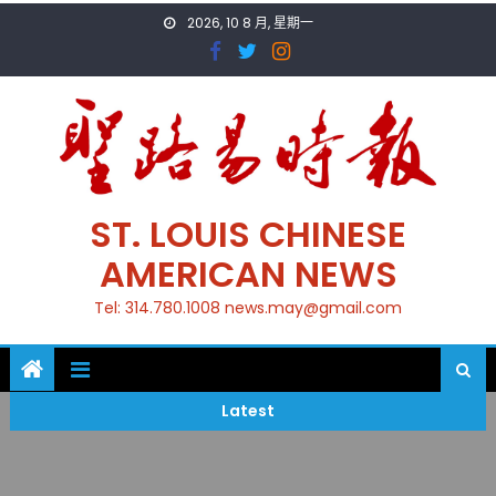
Skip
2026, 10 8 月, 星期一
to
content
ST. LOUIS CHINESE
AMERICAN NEWS
Tel: 314.780.1008 news.may@gmail.com
Latest