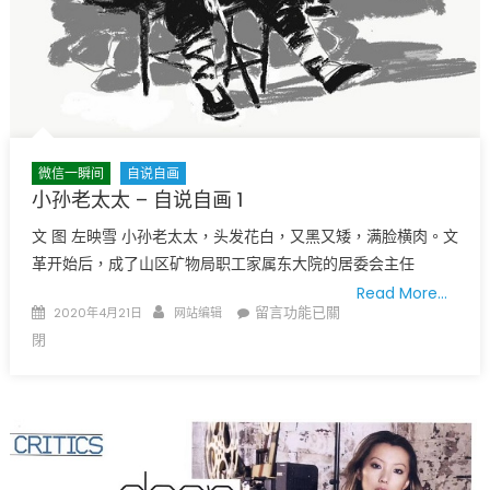
微信一瞬间
自说自画
小孙老太太 – 自说自画 1
文 图 左映雪 小孙老太太，头发花白，又黑又矮，满脸横肉。文
革开始后，成了山区矿物局职工家属东大院的居委会主任
Read More…
Posted
Author
在
留言功能已關
2020年4月21日
网站编辑
on
〈小
閉
孙
老
太
太
–
自