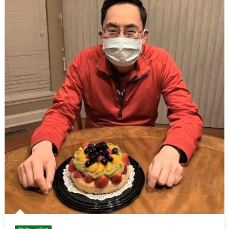
一
天
–
自
说
自
画
2〉
中