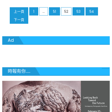
年
前
文
上一頁
1
...
51
52
53
54
的
我,
章
下一頁
Vogue
分
专
访〉
頁
Ad
中
時報有你......