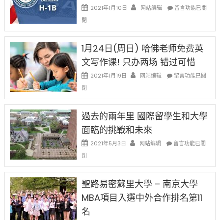
在
說
在
2021年1月10日
网站编辑
留言功能已關
開
話
〈卸
始
閉
申
任
對
請
在
OPT
H-
即
1月24日(周日) 哈佛老师免费英
開
1B
移
刀〉
簽
文写作课! 只办两场 错过可惜
民
中
證
政
在
2021年1月19日
网站编辑
留言功能已關
高
策
〈1
薪
閉
再
月
者
改
24
先
H-
日
過去的兩年里 國際留學生和大學
得〉
1B
(周
中
樂
面臨的挑戰和未來
日)
透
哈
在
2021年5月3日
网站编辑
留言功能已關
(lottery)
佛
〈過
取
閉
老
去
消〉
师
的
中
免
兩
聖路易密蘇里大學 – 南京大學
费
年
英
MBA項目入選中外合作排名第11
里
文
國
名
写
際