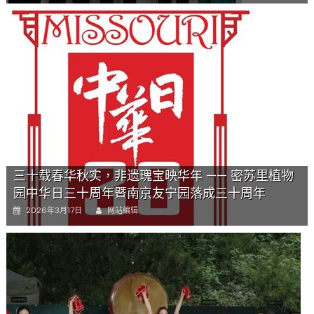
“中
华
日”
三
十
周
年
特
别
报
道
（四）〉
中
三十载春华秋实，非遗瑰宝映华年 —— 密苏里植物
园中华日三十周年暨南京友宁园落成三十周年
Author
Posted
2026年3月17日
网站编辑
on