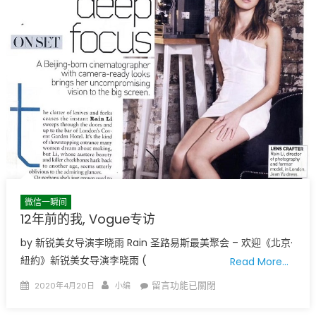
说
自
画
1〉
中
微信一瞬间
12年前的我, Vogue专访
by 新锐美女导演李晓雨 Rain 圣路易斯最美聚会 – 欢迎《北京·
紐約》新锐美女导演李晓雨 (
Read More…
Posted
Author
在
留言功能已關閉
2020年4月20日
小编
on
〈12