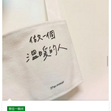
好
了
吗？〉
中
微信一瞬间