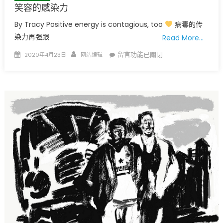
笑容的感染力
By Tracy Positive energy is contagious, too
病毒的传
染力再强跟
Read More…
Posted
Author
在
留言功能已關閉
2020年4月23日
网站编辑
on
〈笑
容
的
感
染
力〉
中