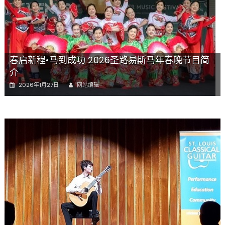
春启新程•马到成功 2026圣路易斯马年春晚节目简
介
Author
Posted
2026年1月27日
网站编辑
on