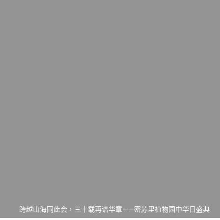
一晃三十年，初夏又相逢。中华日，等你来赴约 —— 密苏里植物
园“中华日三十周年特别报道（五）
筝声与琴韵交汇：刘励(Li Statler)与钢琴家Darek演绎一场古筝
与钢琴的精彩对话
跨越山海同此会，三十载再谱华章——密苏里植物园中华日盛典