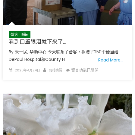
微信一瞬间
看到口罩眼泪就下来了…
By 朱一民, 华助中心 今天联系了台客，捐赠了250个便当给
DePaul Hospital和County H
Read More…
Posted
Author
在
留言功能已關閉
2020年4月24日
网站编辑
on
〈看
到
口
罩
眼
泪
就
下
来