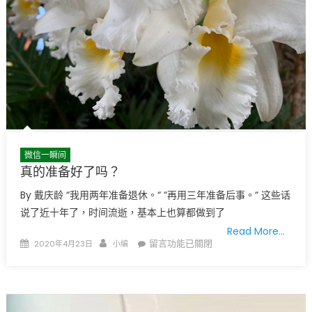
了…〉
中
微信一瞬间
真的准备好了吗？
By 戴庆龄 “我用两年准备退休。“ “再用三年准备后事。“ 这些话
说了近十年了，时间流逝，基本上也算都做到了
Read More…
Posted
Author
在
留言功能已關閉
2020年4月23日
小编
on
〈真
的
准
备