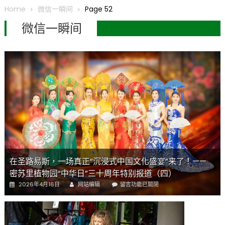
圆满举行
Home
微信一瞬间
Page 52
圣路易龙舟俱乐部5月16日龙舟体验日 邀请各界亲身体验划行乐
微信一瞬间
趣 + 水上竞速魅力
三十二载跨越时空的相逢
执掌密苏里植物园近四十年 致力推动全球植物多样性研究与中美
合作 Peter Raven 博士逝世 享年89岁
一晃三十年，初夏又相逢。中华日，等你来赴约 —— 密苏里植物
园“中华日三十周年特别报道（五）
筝声与琴韵交汇：刘励(Li Statler)与钢琴家Darek演绎一场古筝
与钢琴的精彩对话
在圣路易斯，一场真正“沉浸式中国文化盛宴”来了！——
密苏里植物园“中华日”三十周年特别报道（四）
Author
Posted
在
2026年4月16日
网站编辑
留言功能已關閉
on
〈在
圣
路
易