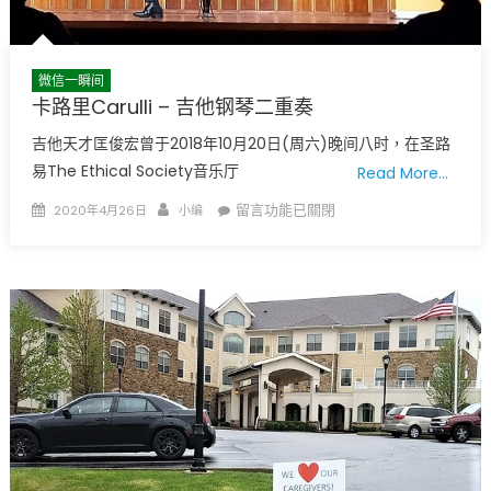
微信一瞬间
卡路里Carulli – 吉他钢琴二重奏
吉他天才匡俊宏曾于2018年10月20日(周六)晚间八时，在圣路
易The Ethical Society音乐厅
Read More…
Posted
Author
在
留言功能已關閉
2020年4月26日
小编
on
〈卡
路
里
Carulli
–
吉
他
钢
琴
二
重