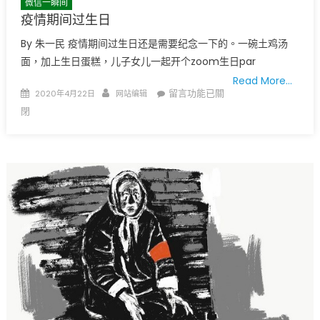
微信一瞬间
疫情期间过生日
By 朱一民 疫情期间过生日还是需要纪念一下的。一碗土鸡汤
面，加上生日蛋糕，儿子女儿一起开个zoom生日par
Read More…
Posted
Author
在
留言功能已關
2020年4月22日
网站编辑
on
〈疫
閉
情
期
间
过
生
日〉
中