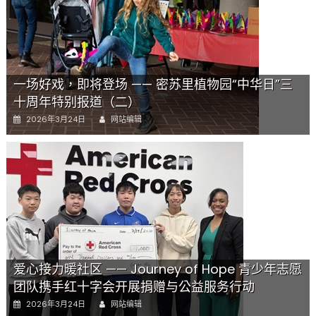
斯，
一
场
真
正
“沉
一场好戏，即将登场 —— 密苏里植物园“中华日”三
浸
十周年特别报道（二）
式
Author
中
Posted
2026年3月24日
网站编辑
国
on
文
化
盛
宴”
来
了！
——
密
苏
里
爱心接力暖社区 —— Journey of Hope 青少年志愿
植
团队携手红十字会开展捐赠与公益服务行动
物
Author
Posted
2026年3月24日
网站编辑
园
on