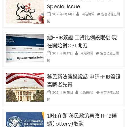
Special Issue
在
2021年2月14日
网站编辑
留言功能已關
〈2021
閉
Chinese
New
Year
繼H-1B簽證 工資比例設限後 現
Ox
在開始對OPT開刀
Special
Issue〉
在
2021年1月17日
网站编辑
留言功能已關
中
〈繼
閉
H-
1B
簽
移民新法讓錢說話 申請H-1B簽證
證
高薪者先得
工
資
在
2021年1月15日
网站编辑
留言功能已關
比
〈移
閉
例
民
設
新
限
法
卸任在即 移民政策再改 H-1B樂
後
讓
現
透(lottery)取消
錢