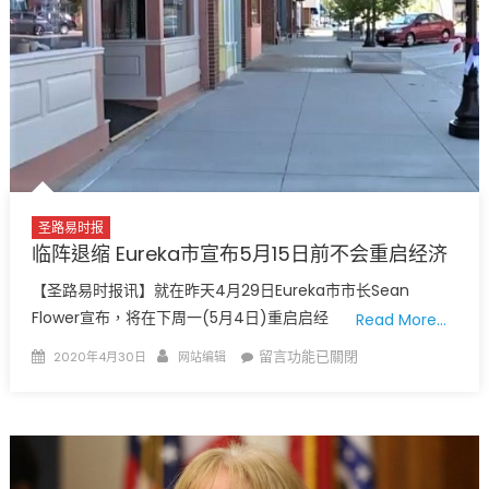
毒
曲
线
趋
缓
逐
步
复
工
有
圣路易时报
临阵退缩 Eureka市宣布5月15日前不会重启经济
望〉
中
【圣路易时报讯】就在昨天4月29日Eureka市市长Sean
Flower宣布，将在下周一(5月4日)重启启经
Read More…
Posted
Author
在
留言功能已關閉
2020年4月30日
网站编辑
on
〈临
阵
退
缩
Eureka