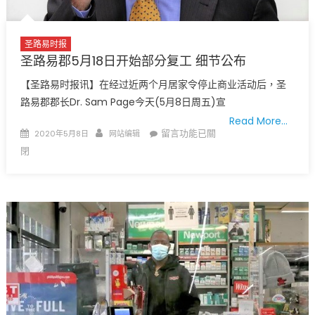
门?
哪
圣路易时报
些
圣路易郡5月18日开始部分复工 细节公布
地
方
【圣路易时报讯】在经过近两个月居家令停止商业活动后，圣
仍
路易郡郡长Dr. Sam Page今天(5月8日周五)宣
然
Read More…
不
Posted
Author
在
留言功能已關
2020年5月8日
网站编辑
开?〉
on
〈圣
閉
中
路
易
郡
5
月
18
日
开
始
部