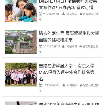
1月24日(周日) 哈佛老师免费英
開
1B
移
刀〉
簽
文写作课! 只办两场 错过可惜
民
中
證
政
在
2021年1月19日
网站编辑
留言功能已關
高
策
〈1
薪
閉
再
月
者
改
24
先
H-
日
過去的兩年里 國際留學生和大學
得〉
1B
(周
中
樂
面臨的挑戰和未來
日)
透
哈
在
2021年5月3日
网站编辑
留言功能已關
(lottery)
佛
〈過
取
閉
老
去
消〉
师
的
中
免
兩
聖路易密蘇里大學 – 南京大學
费
年
英
MBA項目入選中外合作排名第11
里
文
國
名
写
際
作
在
2021年1月16日
网站编辑
留
留言功能已關
课!
〈聖
學
閉
只
路
生
办
易
和
两
密
大
展望2021年國際學生和H-1B工作