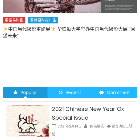
圣路易时报
圣路易时报广告
2026 马年 • 马到健康
Popular
Recent
Comment
2021 Chinese New Year Ox
Special Issue
在
2021年2月14日
网站编辑
留言功能已關
〈2021
閉
Chinese