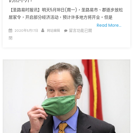
【圣路易时报讯】明天5月18日(周一)，圣路易市、郡逐步放松
居家令，开启部分经济活动，预计许多地方将开业。但是
Read More…
Posted
Author
在
留言功能已關
2020年5月17日
网站编辑
on
〈圣
閉
路
易
明
天
放
松
居
家
令
哪
些
地
方
开