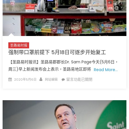
分
复
工
细
节
公
布〉
圣路易时报
中
强制带口罩前提下 5月18日可逐步开始复工
【圣路易时报讯】圣路易郡郡长Dr. Sam Page今天(5月6日，
周三)早上新闻发布会上表示，圣路易地区即将
Read More…
Posted
Author
在
留言功能已關閉
2020年5月6日
网站编辑
on
〈强
制
带
口
罩
前
提