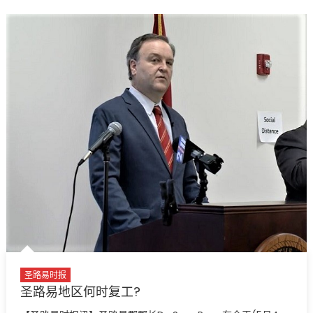
报
圣
路
易
市、
郡
将
于
5
月
18
日
开
始
放
宽
居
圣路易时报
家
圣路易地区何时复工?
令〉