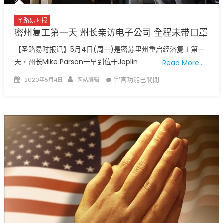
圣路易时报
密州复工第一天 州长亲访电子公司 全程未带口罩
【圣路易时报讯】5月4日(周一)是密苏里州重启经济复工第一
天，州长Mike Parson一早到位于Joplin
Read More…
Posted
Author
在
留言功能已關閉
2020年5月4日
网站编辑
on
〈密
州
复
工
第
一
天
州
长
亲
访
电