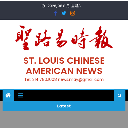
Skip
2026, 08 8 月, 星期六
to
content
ST. LOUIS CHINESE
AMERICAN NEWS
Tel: 314.780.1008 news.may@gmail.com
Latest