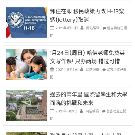
設
新
限
法
卸任在即 移民政策再改 H-1B樂
後
讓
現
透(lottery)取消
錢
在
說
在
2021年1月10日
网站编辑
留言功能已關
開
話
〈卸
始
閉
申
任
對
請
在
OPT
H-
即
1月24日(周日) 哈佛老师免费英
開
1B
移
刀〉
簽
文写作课! 只办两场 错过可惜
民
中
證
政
在
2021年1月19日
网站编辑
留言功能已關
高
策
〈1
薪
閉
再
月
者
改
24
先
H-
日
過去的兩年里 國際留學生和大學
得〉
1B
(周
中
樂
面臨的挑戰和未來
日)
透
哈
在
2021年5月3日
网站编辑
留言功能已關
(lottery)
佛
〈過
取
閉
老
去
消〉
师
的
中
免
兩