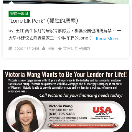
微信一瞬间
“Lone Elk Park” (孤独的麋鹿)
by: 王红 两个多月的居家令解除后，郡县公园也纷纷解禁。 一
大早林建议去附近离家三十分钟车程的Lone El
Read More…
Posted
Author
在
留言功能已關閉
2020年5月24日
小编
on
〈“Lone
Elk
Park”
(孤
独
的
麋
鹿)〉
中