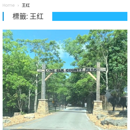
圆满举行
Home
王红
圣路易龙舟俱乐部5月16日龙舟体验日 邀请各界亲身体验划行乐
標籤:
王红
趣 + 水上竞速魅力
三十二载跨越时空的相逢
执掌密苏里植物园近四十年 致力推动全球植物多样性研究与中美
合作 Peter Raven 博士逝世 享年89岁
一晃三十年，初夏又相逢。中华日，等你来赴约 —— 密苏里植物
园“中华日三十周年特别报道（五）
筝声与琴韵交汇：刘励(Li Statler)与钢琴家Darek演绎一场古筝
与钢琴的精彩对话