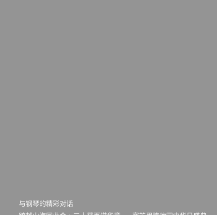
一晃三十年，初夏又相逢。中华日，等你来赴约 —— 密苏里植物
园“中华日三十周年特别报道（五）
筝声与琴韵交汇：刘励(Li Statler)与钢琴家Darek演绎一场古筝
与钢琴的精彩对话
跨越山海同此会，三十载再谱华章——密苏里植物园中华日盛典