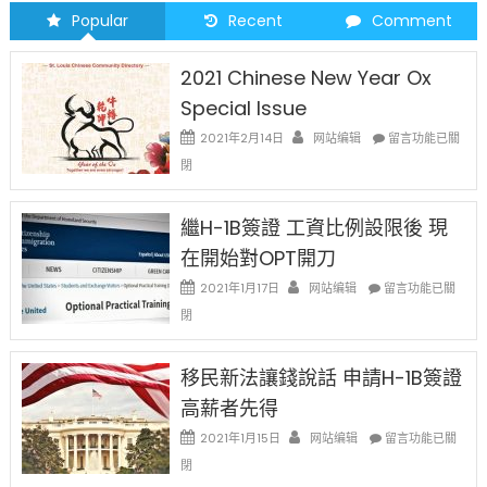
Popular
Recent
Comment
2021 Chinese New Year Ox
Special Issue
在
2021年2月14日
网站编辑
留言功能已關
〈2021
閉
Chinese
New
Year
繼H-1B簽證 工資比例設限後 現
Ox
在開始對OPT開刀
Special
Issue〉
在
2021年1月17日
网站编辑
留言功能已關
中
〈繼
閉
H-
1B
簽
移民新法讓錢說話 申請H-1B簽證
證
高薪者先得
工
資
在
2021年1月15日
网站编辑
留言功能已關
比
〈移
閉
例
民