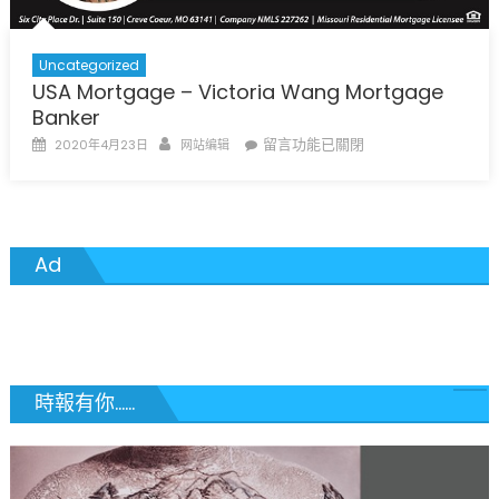
Uncategorized
USA Mortgage – Victoria Wang Mortgage
Banker
Posted
Author
在
留言功能已關閉
2020年4月23日
网站编辑
on
〈USA
Mortgage
–
Victoria
Ad
Wang
Mortgage
Banker〉
中
時報有你......