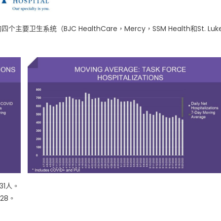
统（BJC HealthCare，Mercy，SSM Health和St. Luk
31人。
28。