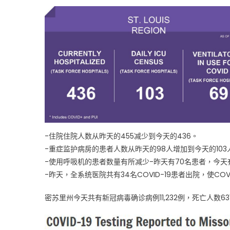
-住院住院人数从昨天的455减少到今天的436。
-重症监护病房的患者人数从昨天的98人增加到今天的103
-使用呼吸机的患者数量有所减少-昨天有70名患者，今天
-昨天，全系统医院共有34名COVID-19患者出院，使COV
密苏里州今天共有新冠病毒确诊病例11,232例，死亡人数63