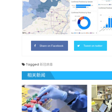
Share on Facebook
Tweet on twitter
Tagged
新冠病毒
相关新闻