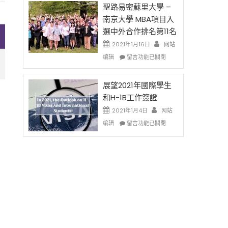
免
的
聖路易密蘇里大學 –
费
兩
南京大學 MBA項目入
英
年
選中外合作排名第11名
文
里
写
國
2021年1月16日
网站
作
際
在
编辑
留言功能已關閉
课!
留
〈聖
只
學
路
办
生
易
展望2021年國際學生
两
和
密
和H-1B工作簽證
场
大
蘇
2021年1月4日
错
网站
學
里
过
在
面
大
编辑
留言功能已關閉
可
〈展
臨
學
惜〉
望
的
–
中
2021
挑
南
年
戰
京
國
和
大
際
未
學
學
來〉
MBA
生
中
項
和
目
H-
入
1B