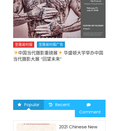
圣路易时报
圣路易时报广告
中国当代摄影重磅展
华盛顿大学举办中国
圣路易时报
当代摄影大展 “回望未来”
中午
2026 马年
Popular
Recent
Comment
2021 Chinese New