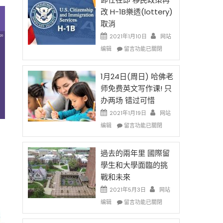
後
法
改 H-1B樂透(lottery)
現
讓
取消
在
錢
開
說
2021年1月10日
网站
始
話
在
编辑
留言功能已關閉
對
申
〈卸
OPT
請
任
開
H-
在
1月24日(周日) 哈佛老
刀〉
1B
即
师免费英文写作课! 只
中
簽
移
办两场 错过可惜
證
民
高
政
2021年1月19日
网站
薪
策
在
编辑
留言功能已關閉
者
再
〈1
先
改
月
得〉
H-
24
過去的兩年里 國際留
中
1B
日
學生和大學面臨的挑
樂
(周
戰和未來
透
日)
(lottery)
哈
2021年5月3日
网站
取
佛
在
编辑
留言功能已關閉
消〉
老
〈過
中
师
去