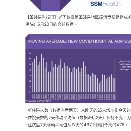
5
月
【圣路易时报讯】以下数据是圣路易地区疫情专案组组成的四个主要卫生系
20
医院）5月20日的合并数据。
日
疫
情
最
新
数
据〉
中
-新住院人数（数据滞后两天）从昨天的25人增加到今天的
-住院天数的7天移动平均值（数据滞后2天）保持不变，为
-住院后7天移动平均值从昨天的487下降到今天的476。