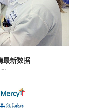
广告
圣路易时报
圣路易时报广告
 免费赠送血压计供符合
了解您的数字! 3月21日星期六 上午9点至
! 4月18日星期六 上午
Grace UM Church 免费健康检查
疫情最新数据
hurch
iews