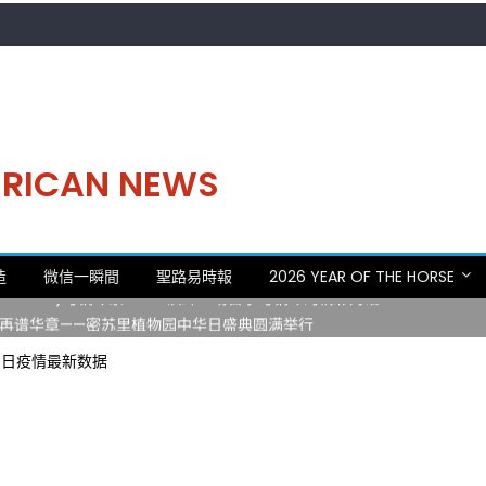
MERICAN NEWS
。中华日，等你来赴约 —— 密苏里植物园“中华日三十周年特别报道（五
造
微信一瞬間
聖路易時報
2026 YEAR OF THE HORSE
 Statler)与钢琴家Darek演绎一场古筝与钢琴的精彩对话
再谱华章——密苏里植物园中华日盛典圆满举行
日龙舟体验日 邀请各界亲身体验划行乐趣 + 水上竞速魅力
20日疫情最新数据
致力推动全球植物多样性研究与中美合作 Peter Raven 博士逝世 享年
。中华日，等你来赴约 —— 密苏里植物园“中华日三十周年特别报道（五
 Statler)与钢琴家Darek演绎一场古筝与钢琴的精彩对话