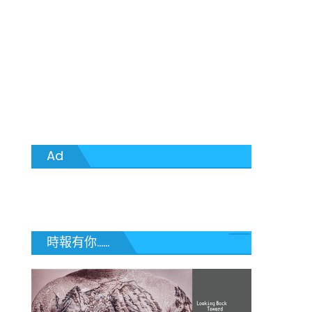
Ad
時報有你......