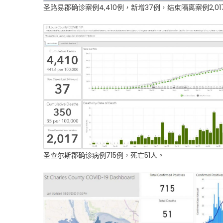
圣路易郡确诊案例4,410例，新增37例，结束隔离案例2,01
圣查尔斯郡确诊病例715例，死亡51人。