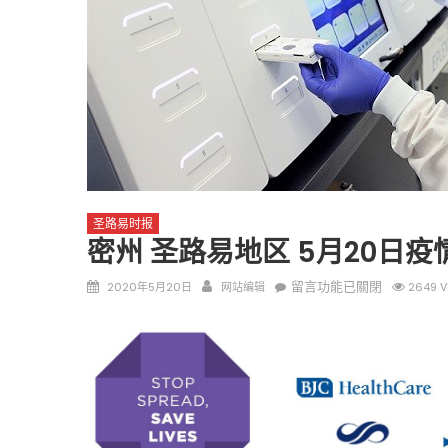
圣路易时报
圣路易时报
免费健康检查 无需预约
条件者使用 欢迎参加索取
圣路易时报
易时报广告
密州 圣路易地区 5月20日
9点至中午 Grace UM C
Peter Lu Team 卢长志
Posted
Author
在
留言功能已關閉
2020年5月20日
网站编辑
2649 V
on
〈密
州
圣
路
易
地
区