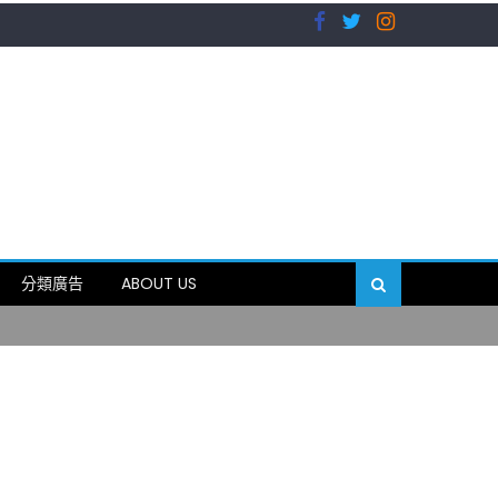
）
分類廣告
ABOUT US
89岁
）