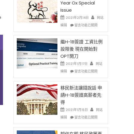
Year Ox Special
Issue
e
2021年2月14日
网站
在
编辑
留言功能已關閉
〈2021
Chinese
New
繼H-1B簽證 工資比例
Year
設限後 現在開始對
Ox
OPT開刀
Special
Issue〉
2021年1月17日
网站
中
在
编辑
留言功能已關閉
〈繼
H-
1B
移民新法讓錢說話 申
簽
請H-1B簽證高薪者先
證
得
工
資
2021年1月15日
网站
比
在
编辑
留言功能已關閉
例
〈移
設
民
限
新
卸任在即 移民政策再