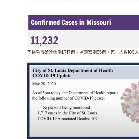
圣路易市确诊病例1,717例，监测案例55例，死亡人数109