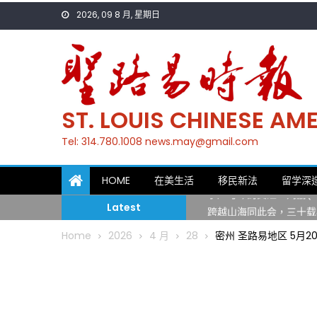
Skip
2026, 09 8 月, 星期日
to
content
ST. LOUIS CHINESE A
Tel: 314.780.1008 news.may@gmail.com
一晃三十年，初夏又相逢
HOME
在美生活
移民新法
留学深
筝声与琴韵交汇：刘励(Li
跨越山海同此会，三十载
Latest
圣路易龙舟俱乐部5月16
Home
2026
4 月
28
密州 圣路易地区 5月
三十二载跨越时空的相逢
执掌密苏里植物园近四十年 
一晃三十年，初夏又相逢
筝声与琴韵交汇：刘励(Li