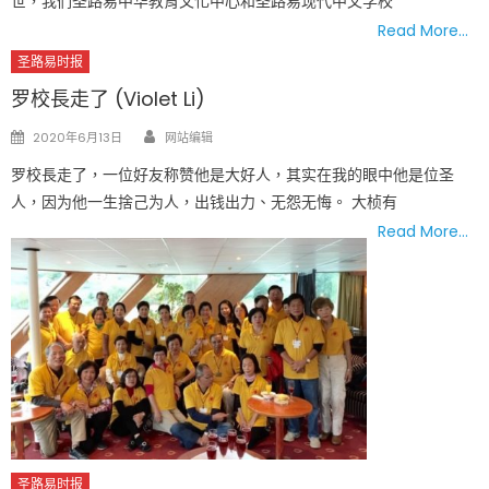
世，我们圣路易中华教育文化中心和圣路易现代中文学校
Read More…
圣路易时报
罗校長走了 (Violet Li)
Author
Posted
2020年6月13日
网站编辑
on
罗校長走了，一位好友称赞他是大好人，其实在我的眼中他是位圣
人，因为他一生捨己为人，出钱出力、无怨无悔。 大桢有
Read More…
圣路易时报