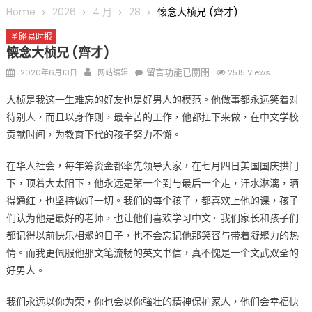
圆满举行
Home
2026
4 月
28
懐念大桢兄 (齊才)
圣路易龙舟俱乐部5月16日龙舟体验日 邀请各界亲身体验划行乐
圣路易时报
趣 + 水上竞速魅力
懐念大桢兄 (齊才)
三十二载跨越时空的相逢
Posted
Author
在
留言功能已關閉
2020年6月13日
网站编辑
2515 Views
执掌密苏里植物园近四十年 致力推动全球植物多样性研究与中美
on
〈懐
合作 Peter Raven 博士逝世 享年89岁
大桢是我这一生难忘的好友也是好男人的模范。他做事都永远笑着对
念
一晃三十年，初夏又相逢。中华日，等你来赴约 —— 密苏里植物
待别人，而且以身作则，最辛苦的工作，他都扛下来做，在中文学校
大
园“中华日三十周年特别报道（五）
贡献时间，为教育下代的孩子努力不懈。
桢
筝声与琴韵交汇：刘励(Li Statler)与钢琴家Darek演绎一场古筝
兄
与钢琴的精彩对话
在华人社会，每年筹资金都率先领导大家，在七月四日美国国庆拱门
(齊
下，顶着大太阳下，他永远是第一个到与最后一个走，汗水淋漓，晒
才)〉
中
得通红，也坚持做好一切。我们的每个孩子，都喜欢上他的课，孩子
们认为他是最好的老师，也让他们喜欢学习中文。我们家长和孩子们
都记得以前快乐相聚的日子，也不会忘记他那笑容与带着凝聚力的热
情。而我更佩服他那文笔流畅的英文书信，真不愧是一个文武双全的
好男人。
我们永远以你为荣，你也会以你強壮的精神保护家人，他们会幸福快