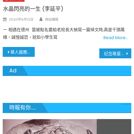
水晶閃亮的一生 (李延平)
Author
Posted
2020年6月13日
网站编辑
on
一 相遇在德州 當被點名要給老校長大楨寫一篇悼文時,真是千頭萬
緒，誠惶誠恐，就如小學生寫
Read More…
文
華人服務社會的楷模 — 羅大楨博士生平記事
纪念敬爰的罗大桢校长 (马秀翠)
章
Ad
導
覽
時報有你......