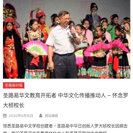
圣路易时报
圣路易华文教育开拓者 中华文化传播推动人 – 怀念罗
大桢校长
Author
Posted
2020年6月15日
网站编辑
on
惊悉圣路易中文学校创建者，圣路易中华日创始人罗大桢校长因病去