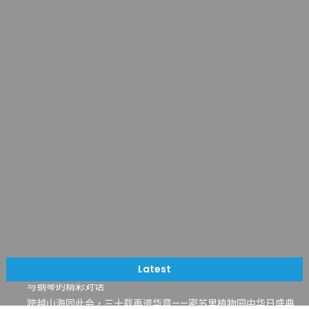
一晃三十年，初夏又相逢。中华日，等你来赴约 —— 密苏里植物
园“中华日三十周年特别报道（五）
筝声与琴韵交汇：刘励(Li Statler)与钢琴家Darek演绎一场古筝
Latest
与钢琴的精彩对话
跨越山海同此会，三十载再谱华章——密苏里植物园中华日盛典