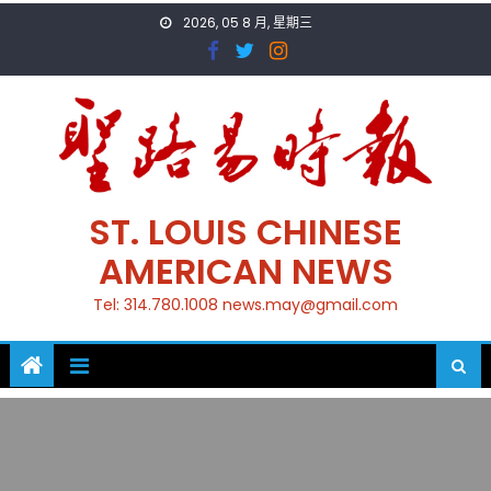
Skip
2026, 05 8 月, 星期三
to
content
ST. LOUIS CHINESE
AMERICAN NEWS
Tel: 314.780.1008 news.may@gmail.com