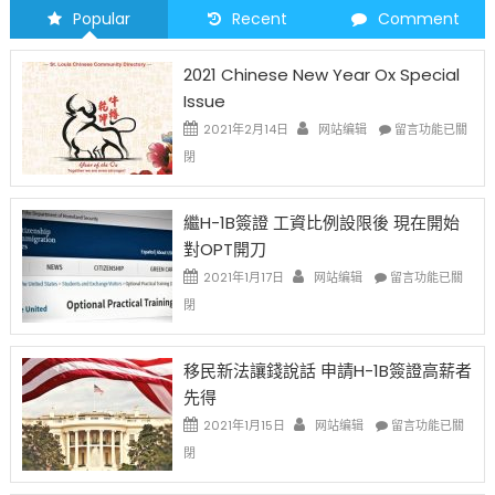
Popular
Recent
Comment
2021 Chinese New Year Ox Special
Issue
在
2021年2月14日
网站编辑
留言功能已關
〈2021
閉
Chinese
New
Year
繼H-1B簽證 工資比例設限後 現在開始
Ox
對OPT開刀
Special
Issue〉
在
2021年1月17日
网站编辑
留言功能已關
中
〈繼
閉
H-
1B
簽
移民新法讓錢說話 申請H-1B簽證高薪者
證
先得
工
資
在
2021年1月15日
网站编辑
留言功能已關
比
〈移
閉
例
民
設
新