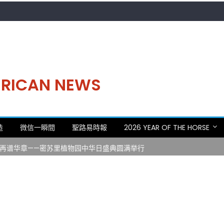
MERICAN NEWS
。中华日，等你来赴约 —— 密苏里植物园“中华日三十周年特别报道（五
造
微信一瞬間
聖路易時報
2026 YEAR OF THE HORSE
 Statler)与钢琴家Darek演绎一场古筝与钢琴的精彩对话
再谱华章——密苏里植物园中华日盛典圆满举行
日龙舟体验日 邀请各界亲身体验划行乐趣 + 水上竞速魅力
致力推动全球植物多样性研究与中美合作 Peter Raven 博士逝世 享年
。中华日，等你来赴约 —— 密苏里植物园“中华日三十周年特别报道（五
 Statler)与钢琴家Darek演绎一场古筝与钢琴的精彩对话