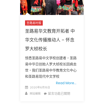
月
15
日
疫
圣路易时报
情
圣路易华文教育开拓者 中
最
新
华文化传播推动人 – 怀念
数
罗大桢校长
据
黑
惊悉圣路易中文学校创建者，圣路
人
易中华日创始人罗大桢校长因病去
社
世，我们圣路易中华教育文化中心
区
和圣路易现代中文学校
受
Read More…
创
Posted
2020年6月15日
深〉
on
Author
在
留言功能已關閉
网站编辑
中
〈圣
路
易