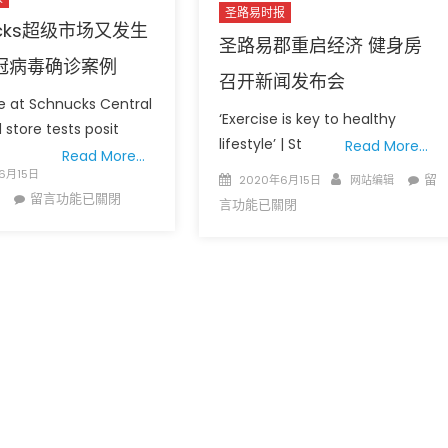
圣路易时报
ucks超级市场又发生
圣路易郡重启经济 健身房
冠病毒确诊案例
召开新闻发布会
 at Schnucks Central
‘Exercise is key to healthy
store tests posit
lifestyle’ | St
Read More…
Read More…
6月15日
广告
圣路易时报
圣路易时报广告
Posted
Author
在
留
2020年6月15日
网站编辑
在
留言功能已關閉
on
〈
 免费赠送血压计供符合
了解您的数字! 3月21日星期六 上午9点至
言功能已關閉
〈Schnucks
路
! 4月18日星期六 上午
Grace UM Church 免费健康检查
超
hurch
易
级
郡
市
重
场
启
又
经
发
济
生
健
一
身
起
房