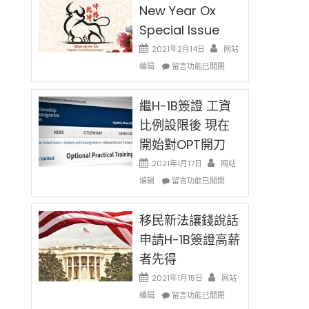
New Year Ox
Special Issue
2021年2月14日
网站
在
编辑
留言功能已關閉
〈2021
Chinese
〉
New
繼H-1B簽證 工資
Year
比例設限後 現在
Ox
開始對OPT開刀
Special
Issue〉
2021年1月17日
网站
中
在
编辑
留言功能已關閉
〈繼
H-
1B
移民新法讓錢說話
簽
申請H-1B簽證高薪
證
者先得
工
資
2021年1月15日
网站
比
在
编辑
例
留言功能已關閉
〈移
設