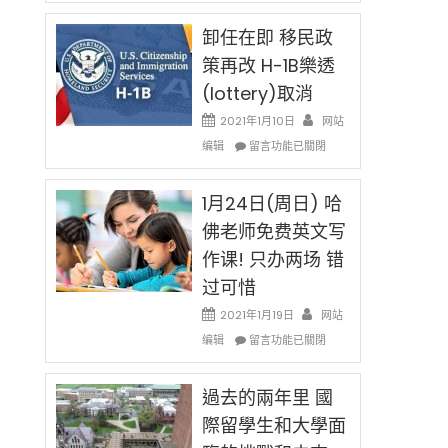
民
限
新
卸任在即 移民政
後
法
現
策再改 H-1B樂透
讓
在
(lottery)取消
錢
開
說
始
2021年1月10日
网站
話
對
在
编辑
申
留言功能已關閉
OPT
〈卸
請
開
任
H-
刀〉
在
1月24日(周日) 哈
1B
中
即
簽
佛老师免费英文写
移
證
作课! 只办两场 错
民
高
政
薪
过可惜
策
者
再
2021年1月19日
网站
先
改
在
得〉
编辑
留言功能已關閉
H-
〈1
中
1B
月
樂
24
過去的兩年里 國
透
日
際留學生和大學面
(lottery)
(周
取