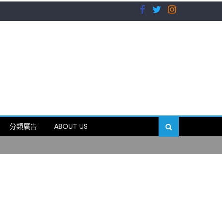
）
分類廣告
ABOUT US
89岁
）