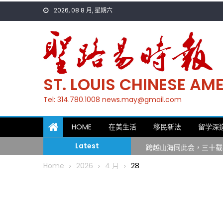
Skip
2026, 08 8 月, 星期六
to
content
ST. LOUIS CHINESE A
Tel: 314.780.1008 news.may@gmail.com
一晃三十年，初夏又相逢
HOME
在美生活
移民新法
留学深
筝声与琴韵交汇：刘励(Li
跨越山海同此会，三十载
Latest
圣路易龙舟俱乐部5月16
Home
2026
4 月
28
三十二载跨越时空的相逢
执掌密苏里植物园近四十年 
一晃三十年，初夏又相逢
筝声与琴韵交汇：刘励(Li