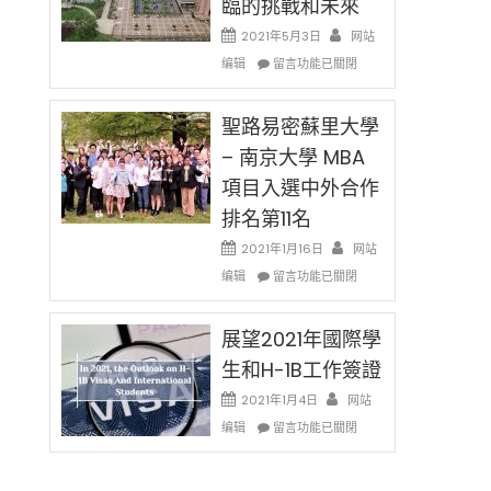
臨的挑戰和未來
日)
消〉
哈
2021年5月3日
网站
中
佛
在
编辑
老
留言功能已關閉
〈過
师
去
免
的
聖路易密蘇里大學
费
兩
英
– 南京大學 MBA
年
文
項目入選中外合作
里
写
國
作
排名第11名
際
课!
留
2021年1月16日
网站
只
學
在
办
编辑
留言功能已關閉
生
〈聖
两
和
路
场
大
易
展望2021年國際學
错
學
密
过
生和H-1B工作簽證
面
蘇
可
臨
里
惜〉
2021年1月4日
网站
的
大
中
在
编辑
留言功能已關閉
挑
學
〈展
戰
–
望
和
南
2021