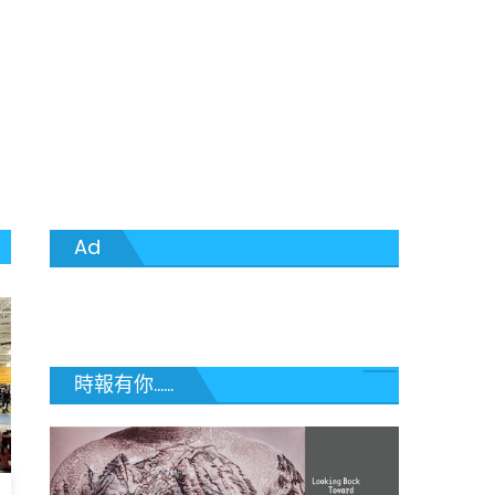
Ad
時報有你......