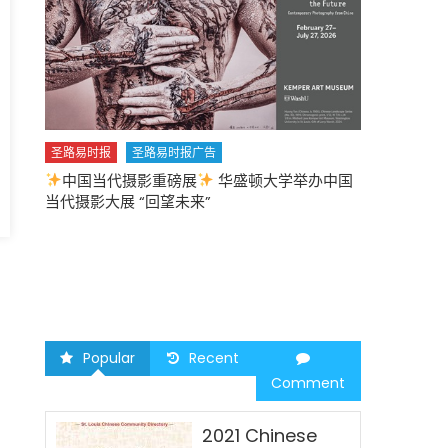
圣路易时报
圣路易时报广告
中国当代摄影重磅展
华盛顿大学举办中国
圣路易时报
圣
当代摄影大展 “回望未来”
中午
2026 马年
Popular
Recent
Comment
2021 Chinese