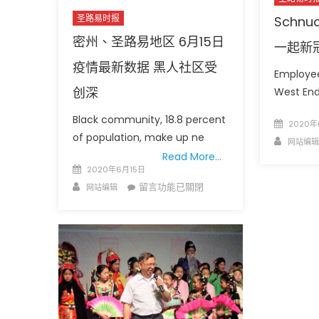
圣路易时报
Schn
密州、圣路易地区 6月15日
一起新
疫情最新数据 黑人社区受
Employee
创深
West End 
Black community, 18.8 percent
Posted
2020年
圣路易时报
圣路易时报
of population, make up ne
on
Author
网站编辑
免费健康检查 无需预约
Read More…
条件者使用 欢迎参加索取
易时报广告
Posted
2020年6月15日
9点至中午 Grace UM C
Peter Lu Team 卢长志
on
Author
在
留言功能已關閉
网站编辑
〈密
州、
圣
路
易
地
区
6