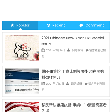
Popular
Recent
Comment
2021 Chinese New Year Ox Special
Issue
在
2021年2月14日
网站编辑
留言功能已關
〈2021
閉
Chinese
New
Year
繼H-1B簽證 工資比例設限後 現在開始
Ox
對OPT開刀
Special
Issue〉
在
2021年1月17日
网站编辑
留言功能已關
中
〈繼
閉
H-
1B
簽
移民新法讓錢說話 申請H-1B簽證高薪者
證
先得
工