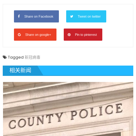
机〉
中
Share on Facebook
Tweet on twitter
Share on google+
Pin to pinterest
Tagged
新冠病毒
相关新闻