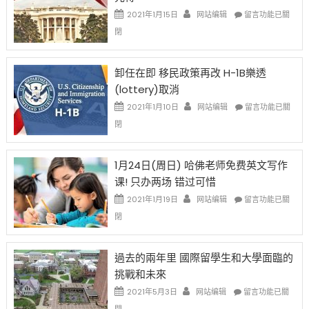
資
在
2021年1月15日
网站编辑
留言功能已關
比
〈移
閉
例
民
設
新
限
法
卸任在即 移民政策再改 H-1B樂透
後
讓
(lottery)取消
現
錢
在
說
在
2021年1月10日
网站编辑
留言功能已關
開
話
〈卸
閉
始
申
任
對
請
在
OPT
H-
即
1月24日(周日) 哈佛老师免费英文写作
開
1B
移
课! 只办两场 错过可惜
刀〉
簽
民
中
證
政
在
2021年1月19日
网站编辑
留言功能已關
高
策
〈1
閉
薪
再
月
者
改
24
先
H-
日
過去的兩年里 國際留學生和大學面臨的
得〉
1B
(周
挑戰和未來
中
樂
日)
透
哈
在
2021年5月3日
网站编辑
留言功能已關
(lottery)
佛
〈過
閉