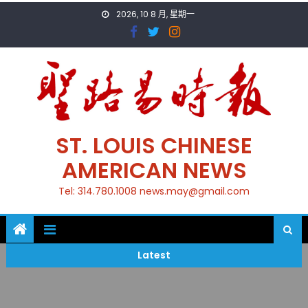
Skip
2026, 10 8 月, 星期一
to
content
ST. LOUIS CHINESE
AMERICAN NEWS
Tel: 314.780.1008 news.may@gmail.com
Latest