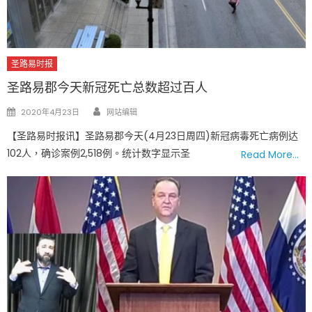
圣路易时报
圣路易郡今天新冠死亡总数超过百人
Author
Posted
2020年4月23日
网站编辑
on
【圣路易时报讯】圣路易郡今天(4月23日周四)新冠病毒死亡病例达
102人，确诊案例2,518例。统计数字显示圣
Read More…