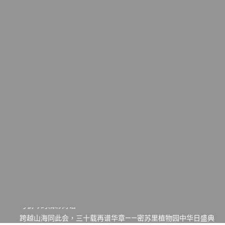
一晃三十年，初夏又相逢。中华日，等你来赴约 —— 密苏里植物
园“中华日三十周年特别报道（五）
筝声与琴韵交汇：刘励(Li Statler)与钢琴家Darek演绎一场古筝
与钢琴的精彩对话
跨越山海同此会，三十载再谱华章——密苏里植物园中华日盛典