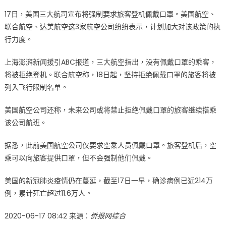
on
〈新
17日，美国三大航司宣布将强制要求旅客登机佩戴口罩。美国航空、
规！
联合航空、达美航空这3家航空公司纷纷表示，计划加大对该政策的执
美
行力度。
国
三
上海澎湃新闻援引ABC报道，三大航空指出，没有佩戴口罩的乘客，
大
将被拒绝登机。联合航空称，18日起，坚持拒绝佩戴口罩的旅客将被
航
司
列入飞行限制名单。
突
改
美国航空公司还称，未来公司或将禁止拒绝佩戴口罩的旅客继续搭乘
政
该公司航班。
策：
未
据悉，此前美国航空公司仅要求空乘人员佩戴口罩。旅客登机后，空
戴
乘可以向旅客提供口罩，但不会强制他们佩戴。
口
罩
美国的新冠肺炎疫情仍在蔓延，截至17日一早，确诊病例已近214万
者
例，累计死亡超过11.6万人。
不
许
2020-06-17 08:42 来源：
侨报网综合
登