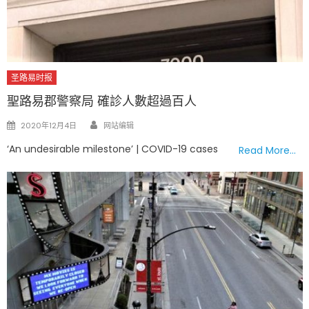
圣路易时报
聖路易郡警察局 確診人數超過百人
Author
Posted
2020年12月4日
网站编辑
on
‘An undesirable milestone’ | COVID-19 cases
Read More…