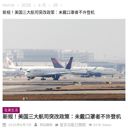
圆满举行
Home
2026
4 月
28
圣路易龙舟俱乐部5月16日龙舟体验日 邀请各界亲身体验划行乐
新规！美国三大航司突改政策：未戴口罩者不许登机
趣 + 水上竞速魅力
三十二载跨越时空的相逢
执掌密苏里植物园近四十年 致力推动全球植物多样性研究与中美
合作 Peter Raven 博士逝世 享年89岁
一晃三十年，初夏又相逢。中华日，等你来赴约 —— 密苏里植物
园“中华日三十周年特别报道（五）
筝声与琴韵交汇：刘励(Li Statler)与钢琴家Darek演绎一场古筝
与钢琴的精彩对话
在美生活
新规！美国三大航司突改政策：未戴口罩者不许登机
Posted
Author
在
留言功能已關閉
2020年6月17日
网站编辑
3276 Views