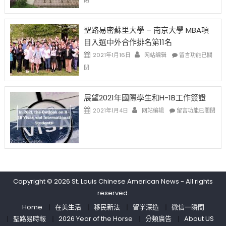
取
老
去
消〉
师
的
中
免
兩
聖路易密蘇里大學 – 南京大學 MBA項
费
年
目入選中外合作排名第11名
英
里
文
國
在
2021年1月16日
网站编辑
留言功能已關
写
際
〈聖
閉
作
留
路
课!
學
易
只
生
密
展望2021年國際學生和H-1B工作簽證
办
和
蘇
在
两
大
里
2021年1月4日
网站编辑
留言功能已關閉
〈展
场
學
大
望
错
面
學
2021
过
臨
–
年
可
的
南
國
惜〉
挑
京
際
中
戰
大
學
和
學
Copyright © 2026
St. Louis Chinese American News
- All rights
生
未
MBA
reserved.
和
來〉
項
H-
中
目
Home
在美生活
移民新法
留学深造
微信一瞬間
1B
入
聖路易時報
2026 Year of the Horse
分類廣告
About US
工
選