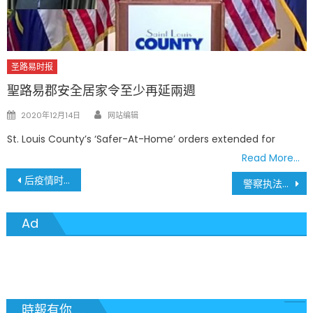
圣路易时报
聖路易郡安全居家令至少再延兩週
Author
Posted
2020年12月14日
网站编辑
on
St. Louis County’s ‘Safer-At-Home’ orders extended for
Read More…
文
后疫情时代 圣路易地区大型购物商场生存危机
警察执法还能用“锁喉杀”吗？
章
Ad
導
覽
時報有你......