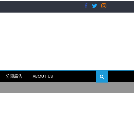
）
分類廣告
ABOUT US
89岁
）