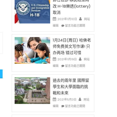
後
法
改 H-1B樂透(lottery)
現
讓
取消
在
錢
開
說
2021年1月10日
网站
始
話
在
编辑
留言功能已關閉
對
申
〈卸
OPT
請
任
開
H-
在
1月24日(周日) 哈佛老
刀〉
1B
即
师免费英文写作课! 只
中
簽
移
办两场 错过可惜
證
民
高
政
2021年1月19日
网站
薪
策
在
编辑
留言功能已關閉
者
再
〈1
先
改
月
得〉
H-
24
過去的兩年里 國際留
中
1B
日
學生和大學面臨的挑
樂
(周
戰和未來
透
日)
(lottery)
哈
2021年5月3日
网站
取
佛
在
编辑
留言功能已關閉
消〉
老
〈過
中
师
去