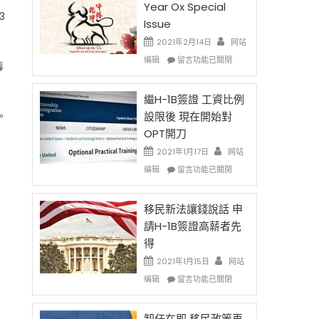
Year Ox Special
3
Issue
2021年2月14日
网站
在
编辑
留言功能已關閉
毒
〈2021
Chinese
New
繼H-1B簽證 工資比例
Year
。
設限後 現在開始對
Ox
OPT開刀
Special
Issue〉
2021年1月17日
网站
中
在
编辑
留言功能已關閉
〈繼
H-
1B
移民新法讓錢說話 申
簽
請H-1B簽證高薪者先
證
得
工
資
2021年1月15日
网站
比
在
编辑
留言功能已關閉
例
〈移
設
民
限
新
卸任在即 移民政策再