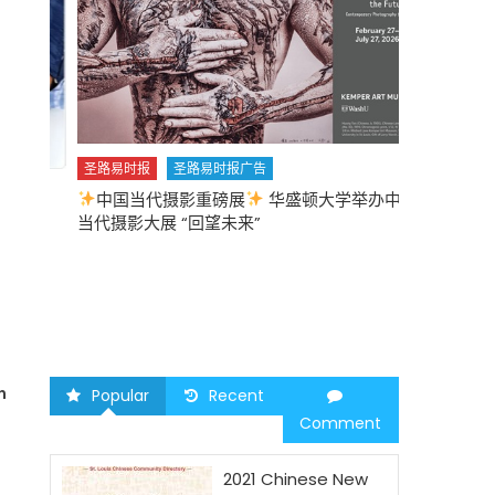
圣路易时报
圣路易时报广告
中国当代摄影重磅展
华盛顿大学举办中国
圣路易时报
当代摄影大展 “回望未来”
中午
2026 马年
n
Popular
Recent
Comment
2021 Chinese New