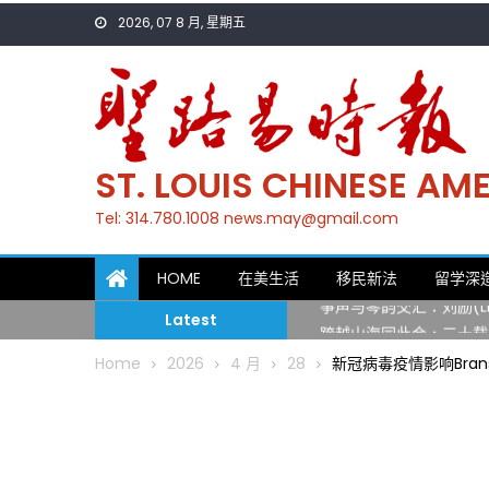
Skip
2026, 07 8 月, 星期五
to
content
ST. LOUIS CHINESE A
Tel: 314.780.1008 news.may@gmail.com
一晃三十年，初夏又相逢
HOME
在美生活
移民新法
留学深
筝声与琴韵交汇：刘励(Li
Latest
跨越山海同此会，三十载
圣路易龙舟俱乐部5月16
Home
2026
4 月
28
新冠病毒疫情影响Bran
三十二载跨越时空的相逢
执掌密苏里植物园近四十年 
一晃三十年，初夏又相逢
筝声与琴韵交汇：刘励(Li