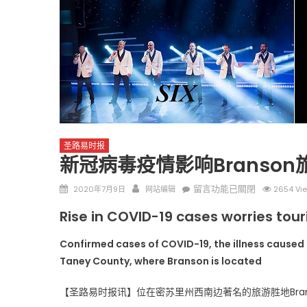
圣路易时报
圣路易时报
免费健康检查 无需预约
圣路易时报
条件者使用 欢迎参加索取
易时报广告
新冠病毒疫情影响Branson
9点至中午 Grace UM C
Peter Lu Team 卢长志
Posted
Author
在
留言功能已關閉
2020年7月9日
网站编辑
2654 Vi
on
〈新
Rise in COVID-19 cases worries tour
冠
病
Confirmed cases of COVID-19, the illness caused 
毒
Taney County, where Branson is located
疫
情
【圣路易时报讯】位在密苏里州西南边著名的旅游胜地Bra
影