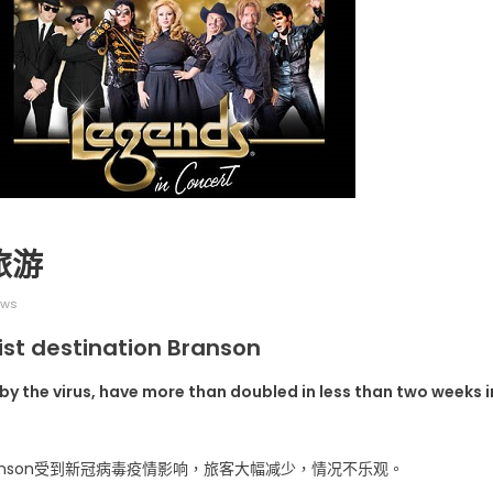
广告
圣路易时报
圣路易时报广告
 免费赠送血压计供符合
了解您的数字! 3月21日星期六 上午9点至
! 4月18日星期六 上午
Grace UM Church 免费健康检查
旅游
hurch
ews
ist destination Branson
by the virus, have more than doubled in less than two weeks i
nson受到新冠病毒疫情影响，旅客大幅减少，情况不乐观。