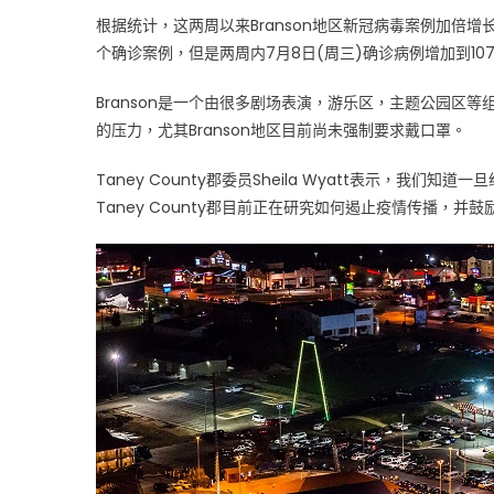
响
根据统计，这两周以来Branson地区新冠病毒案例加倍增长，6
Branson
个确诊案例，但是两周内7月8日(周三)确诊病例增加到10
旅
游〉
Branson是一个由很多剧场表演，游乐区，主题公园区等组
中
的压力，尤其Branson地区目前尚未强制要求戴口罩。
Taney County郡委员Sheila Wyatt表示，
Taney County郡目前正在研究如何遏止疫情传播，