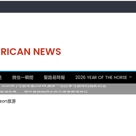
MERICAN NEWS
。中华日，等你来赴约 —— 密苏里植物园“中华日三十周年特别报道（五
造
微信一瞬間
聖路易時報
2026 YEAR OF THE HORSE
 Statler)与钢琴家Darek演绎一场古筝与钢琴的精彩对话
再谱华章——密苏里植物园中华日盛典圆满举行
日龙舟体验日 邀请各界亲身体验划行乐趣 + 水上竞速魅力
son旅游
致力推动全球植物多样性研究与中美合作 Peter Raven 博士逝世 享年
。中华日，等你来赴约 —— 密苏里植物园“中华日三十周年特别报道（五
 Statler)与钢琴家Darek演绎一场古筝与钢琴的精彩对话