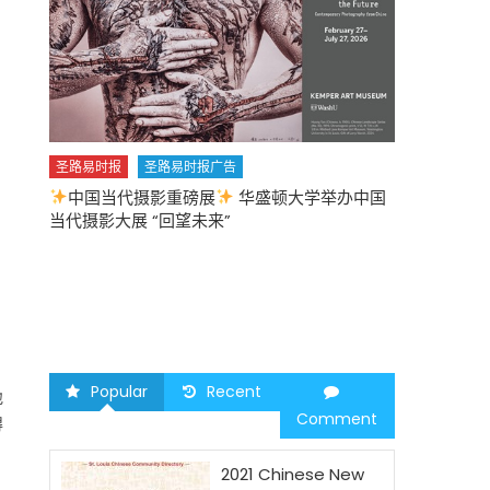
圣路易时报
圣路易时报广告
中国当代摄影重磅展
华盛顿大学举办中国
圣路易时报
当代摄影大展 “回望未来”
中午
2026 马年
Popular
Recent
地
Comment
得
2021 Chinese New