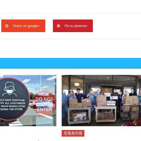
Share on google+
Pin to pinterest
圣路易时报