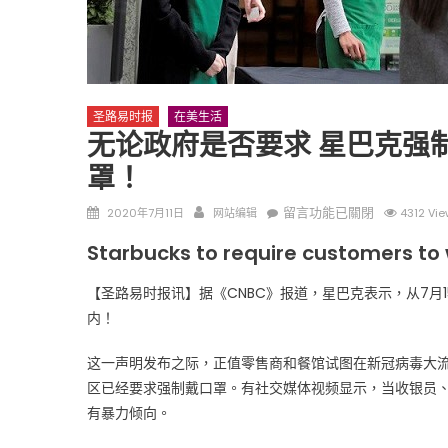
圣路易时报
在美生活
无论政府是否要求 星巴克强
罩！
圣路易时报
圣路易时报
免费健康检查 无需预约
Posted
Author
在
留言功能已關閉
2020年7月11日
网站编辑
4312 Vi
条件者使用 欢迎参加索取
易时报广告
on
〈无
9点至中午 Grace UM C
Starbucks to require customers to 
Peter Lu Team 卢长志
论
政
【圣路易时报讯】据《CNBC》报道，星巴克表示，从7月
府
内！
是
否
这一声明发布之际，正值零售商和餐馆试图在新冠病毒大
要
区已经要求强制戴口罩。有社交媒体视频显示，当收银员
求
有暴力倾向。
星
巴