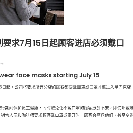
制要求7月15日起顾客进店必须戴口
广告
圣路易时报
圣路易时报广告
 免费赠送血压计供符合
了解您的数字! 3月21日星期六 上午9点至
ews
! 4月18日星期六 上午
Grace UM Church 免费健康检查
hurch
wear face masks starting July 15
15日起，公司将要求所有分店的顾客都要戴面罩或口罩才能进入星巴克店
流行期间保护员工健康，同时避免让不戴口罩的顾客感到不安，即使州或
、销售人员和咖啡师要求顾客戴口罩或离开时，顾客会痛斥他们，甚至变