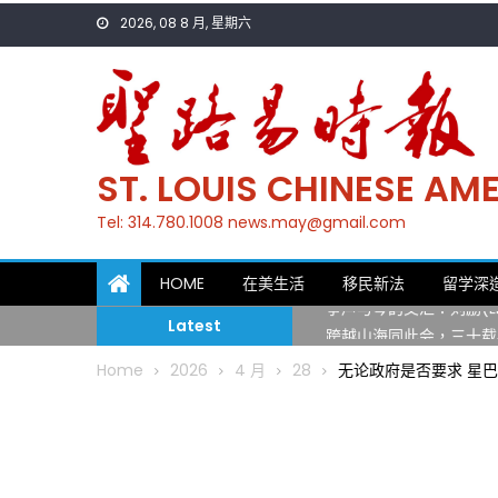
Skip
2026, 08 8 月, 星期六
to
content
ST. LOUIS CHINESE A
Tel: 314.780.1008 news.may@gmail.com
一晃三十年，初夏又相逢
HOME
在美生活
移民新法
留学深
筝声与琴韵交汇：刘励(Li
Latest
跨越山海同此会，三十载
圣路易龙舟俱乐部5月16
Home
2026
4 月
28
无论政府是否要求 星巴
三十二载跨越时空的相逢
执掌密苏里植物园近四十年 
一晃三十年，初夏又相逢
筝声与琴韵交汇：刘励(Li