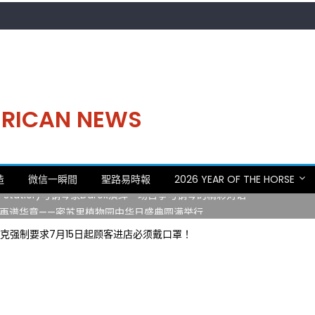
MERICAN NEWS
。中华日，等你来赴约 —— 密苏里植物园“中华日三十周年特别报道（五
造
微信一瞬間
聖路易時報
2026 YEAR OF THE HORSE
 Statler)与钢琴家Darek演绎一场古筝与钢琴的精彩对话
再谱华章——密苏里植物园中华日盛典圆满举行
日龙舟体验日 邀请各界亲身体验划行乐趣 + 水上竞速魅力
克强制要求7月15日起顾客进店必须戴口罩！
致力推动全球植物多样性研究与中美合作 Peter Raven 博士逝世 享年
。中华日，等你来赴约 —— 密苏里植物园“中华日三十周年特别报道（五
 Statler)与钢琴家Darek演绎一场古筝与钢琴的精彩对话