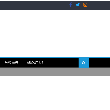
）
分類廣告
ABOUT US
89岁
）