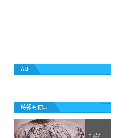
Ad
時報有你......