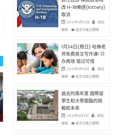
後
法
改 H-1B樂透(lottery)
現
讓
取消
在
錢
開
說
2021年1月10日
网站
始
話
在
编辑
留言功能已關閉
對
申
〈卸
OPT
請
任
開
H-
在
1月24日(周日) 哈佛老
刀〉
1B
即
师免费英文写作课! 只
中
簽
移
办两场 错过可惜
證
民
高
政
2021年1月19日
网站
薪
策
在
编辑
留言功能已關閉
者
再
〈1
先
改
月
得〉
H-
24
過去的兩年里 國際留
中
1B
日
學生和大學面臨的挑
樂
(周
戰和未來
透
日)
(lottery)
哈
2021年5月3日
网站
取
佛
在
编辑
留言功能已關閉
消〉
老
〈過
中
师
去