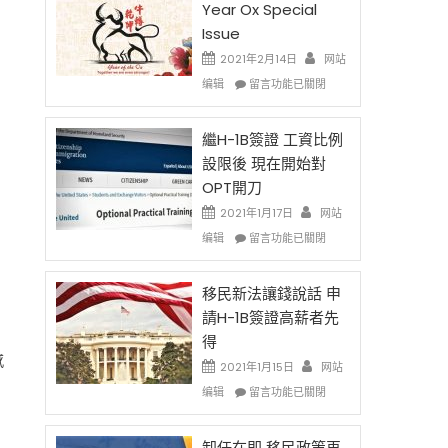
Year Ox Special
Issue
2021年2月14日
网站
在
编辑
留言功能已關閉
〈2021
Chinese
New
繼H-1B簽證 工資比例
Year
設限後 現在開始對
Ox
OPT開刀
Special
Issue〉
2021年1月17日
网站
中
在
编辑
留言功能已關閉
〈繼
H-
1B
移民新法讓錢說話 申
簽
請H-1B簽證高薪者先
證
得
工
感
資
2021年1月15日
网站
比
在
编辑
留言功能已關閉
例
〈移
設
民
限
新
卸任在即 移民政策再