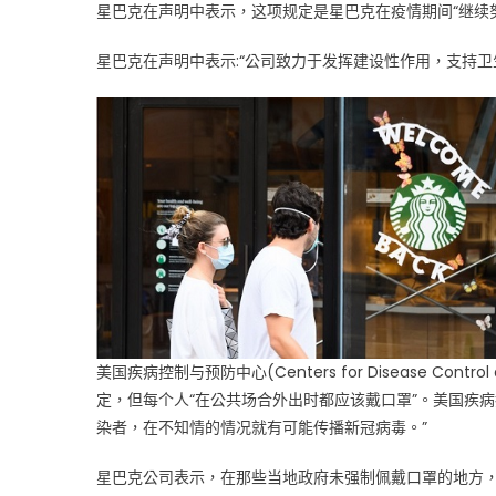
星巴克在声明中表示，这项规定是星巴克在疫情期间“继续
克
强
星巴克在声明中表示:“公司致力于发挥建设性作用，支持卫生和
制
要
求
7
月
15
日
起
顾
客
进
店
美国疾病控制与预防中心(Centers for Disease Con
必
定，但每个人“在公共场合外出时都应该戴口罩”。美国疾
须
戴
染者，在不知情的情况就有可能传播新冠病毒。”
口
罩！〉
星巴克公司表示，在那些当地政府未强制佩戴口罩的地方