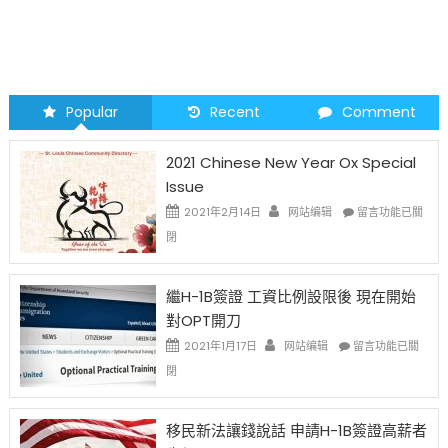
Popular
Recent
Comment
2021 Chinese New Year Ox Special
Issue
在
2021年2月14日
网站编辑
留言功能已關
〈2021
閉
Chinese
New
Year
繼H-1B簽證 工資比例設限後 現在開始
Ox
對OPT開刀
Special
Issue〉
在
2021年1月17日
网站编辑
留言功能已關
中
〈繼
閉
H-
1B
簽
移民新法讓錢說話 申請H-1B簽證高薪者
證