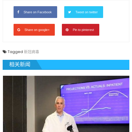
Share on Facebook
Tweet on twitter
Share on google+
Pin to pinterest
Tagged
新冠病毒
相关新闻