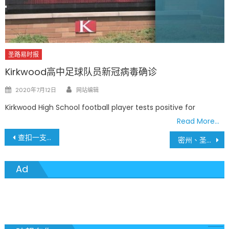
圣路易时报
Kirkwood高中足球队员新冠病毒确诊
Author
Posted
2020年7月12日
网站编辑
on
Kirkwood High School football player tests positive for
Read More…
文
查扣一支步枪 全美各地反而免费赠送
密州、圣路易地区 7月14日疫情最新数据
章
Ad
導
覽