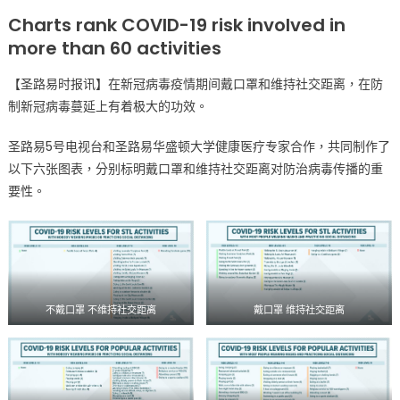
on
〈戴
Charts rank COVID-19 risk involved in
口
more than 60 activities
罩、
维
【圣路易时报讯】在新冠病毒疫情期间戴口罩和维持社交距离，在防
持
制新冠病毒蔓延上有着极大的功效。
社
交
圣路易5号电视台和圣路易华盛顿大学健康医疗专家合作，共同制作了
距
以下六张图表，分别标明戴口罩和维持社交距离对防治病毒传播的重
离
要性。
与
否
有
什
么
区
不戴口罩 不维持社交距离
戴口罩 维持社交距离
别?〉
中