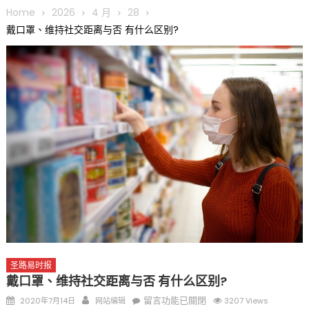
圆满举行
Home
2026
4 月
28
圣路易龙舟俱乐部5月16日龙舟体验日 邀请各界亲身体验划行乐
戴口罩、维持社交距离与否 有什么区别?
趣 + 水上竞速魅力
三十二载跨越时空的相逢
执掌密苏里植物园近四十年 致力推动全球植物多样性研究与中美
合作 Peter Raven 博士逝世 享年89岁
一晃三十年，初夏又相逢。中华日，等你来赴约 —— 密苏里植物
园“中华日三十周年特别报道（五）
筝声与琴韵交汇：刘励(Li Statler)与钢琴家Darek演绎一场古筝
与钢琴的精彩对话
圣路易时报
戴口罩、维持社交距离与否 有什么区别?
Posted
Author
在
留言功能已關閉
2020年7月14日
网站编辑
3207 Views