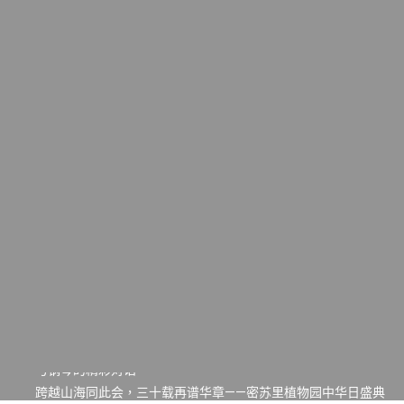
一晃三十年，初夏又相逢。中华日，等你来赴约 —— 密苏里植物
园“中华日三十周年特别报道（五）
筝声与琴韵交汇：刘励(Li Statler)与钢琴家Darek演绎一场古筝
与钢琴的精彩对话
跨越山海同此会，三十载再谱华章——密苏里植物园中华日盛典