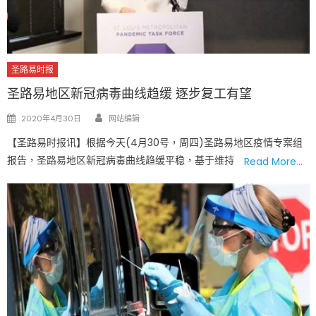
圣路易时报
圣路易地区新冠病毒曲线趋缓 逐步复工有望
Author
Posted
2020年4月30日
网站编辑
on
【圣路易时报讯】根据今天(4月30号，周四)圣路易地区疫情专案组
报告，圣路易地区新冠病毒曲线趋缓平稳，基于维持
Read More…