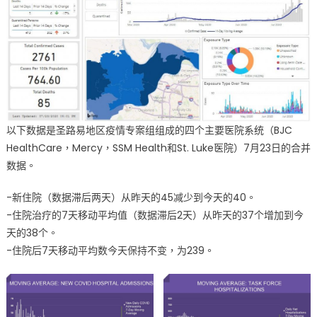
确
诊
320
例〉
中
以下数据是圣路易地区疫情专案组组成的四个主要医院系统（BJC
HealthCare，Mercy，SSM Health和St. Luke医院）7月23日的合并
数据。
-新住院（数据滞后两天）从昨天的45减少到今天的40。
-住院治疗的7天移动平均值（数据滞后2天）从昨天的37个增加到今
天的38个。
-住院后7天移动平均数今天保持不变，为239。