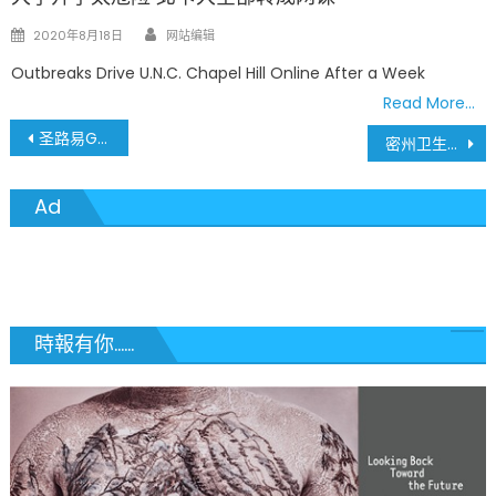
Author
Posted
2020年8月18日
网站编辑
on
Outbreaks Drive U.N.C. Chapel Hill Online After a Week
Read More…
文
圣路易Galleria Mall购物中心 7月22日惊传枪战 一死一伤
密州卫生厅公布新冠病毒确诊病患平均年龄持续下降
章
Ad
導
覽
時報有你......