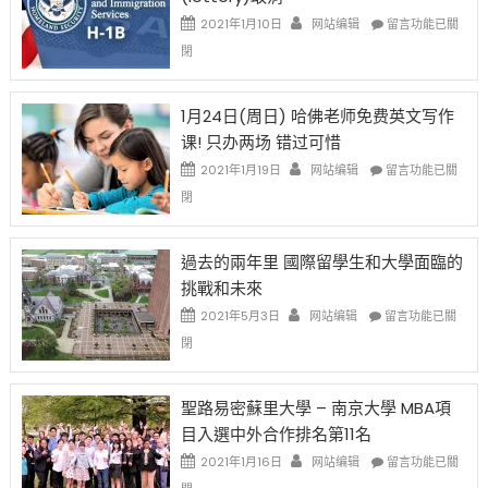
在
說
在
2021年1月10日
网站编辑
留言功能已關
開
話
〈卸
閉
始
申
任
對
請
在
OPT
H-
即
1月24日(周日) 哈佛老师免费英文写作
開
1B
移
课! 只办两场 错过可惜
刀〉
簽
民
中
證
政
在
2021年1月19日
网站编辑
留言功能已關
高
策
〈1
閉
薪
再
月
者
改
24
先
H-
日
過去的兩年里 國際留學生和大學面臨的
得〉
1B
(周
挑戰和未來
中
樂
日)
透
哈
在
2021年5月3日
网站编辑
留言功能已關
(lottery)
佛
〈過
閉
取
老
去
消〉
师
的
中
免
兩
聖路易密蘇里大學 – 南京大學 MBA項
费
年
目入選中外合作排名第11名
英
里
文
國
在
2021年1月16日
网站编辑
留言功能已關
写
際
〈聖