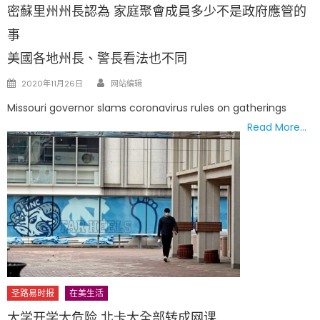
密蘇里州州長認為 家庭聚會成員多少不是政府應管的
事
美國各地州長、警長看法也不同
Author
Posted
2020年11月26日
网站编辑
on
Missouri governor slams coronavirus rules on gatherings
Read More…
圣路易时报
在美生活
大学开学太危险 北卡大全部转成网课