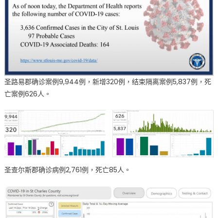
案
例
1,637
例
圣
路
易
圣路易郡确诊案例9,944例，新增320例，结束隔离案例5,837例，死
郡
亡案例626人。
周
四
连
续
第
二
天
圣查尔斯郡确诊病例2,761例，死亡85人。
创
纪
录
新