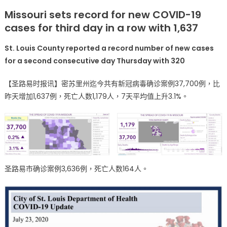
on
〈7
Missouri sets record for new COVID-19
月
cases for third day in a row with 1,637
23
日
St. Louis County reported a record number of new cases
疫
for a second consecutive day Thursday with 320
情
最
【圣路易时报讯】密苏里州迄今共有新冠病毒确诊案例37,700例，比
新
昨天增加1,637例，死亡人数1,179人，7天平均值上升3.1%。
数
据
密
州
连
续
三
圣路易市确诊案例3,636例，死亡人数164人。
天
创
新
确
诊