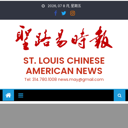
Skip
2026, 07 8 月, 星期五
to
content
ST. LOUIS CHINESE
AMERICAN NEWS
Tel: 314.780.1008 news.may@gmail.com