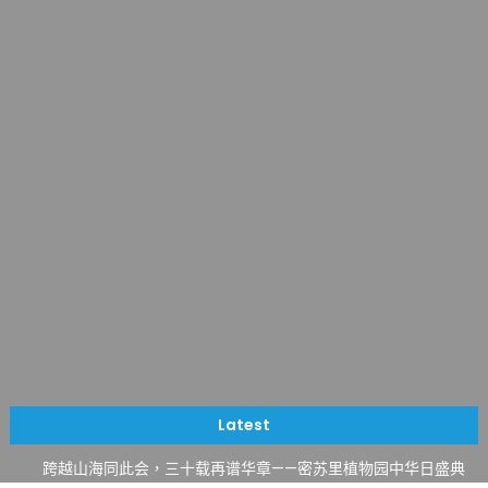
一晃三十年，初夏又相逢。中华日，等你来赴约 —— 密苏里植物
园“中华日三十周年特别报道（五）
筝声与琴韵交汇：刘励(Li Statler)与钢琴家Darek演绎一场古筝
Latest
与钢琴的精彩对话
跨越山海同此会，三十载再谱华章——密苏里植物园中华日盛典