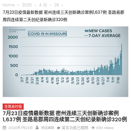
圆满举行
Home
2026
4 月
28
圣路易龙舟俱乐部5月16日龙舟体验日 邀请各界亲身体验划行乐
7月23日疫情最新数据 密州连续三天创新确诊案例1,637例 圣路易郡
趣 + 水上竞速魅力
周四连续第二天创纪录新确诊320例
三十二载跨越时空的相逢
执掌密苏里植物园近四十年 致力推动全球植物多样性研究与中美
合作 Peter Raven 博士逝世 享年89岁
一晃三十年，初夏又相逢。中华日，等你来赴约 —— 密苏里植物
园“中华日三十周年特别报道（五）
筝声与琴韵交汇：刘励(Li Statler)与钢琴家Darek演绎一场古筝
与钢琴的精彩对话
圣路易时报
7月23日疫情最新数据 密州连续三天创新确诊案例
1,637例 圣路易郡周四连续第二天创纪录新确诊320例
Posted
Author
在
留言功能已關閉
2020年7月23日
网站编辑
3351 Views