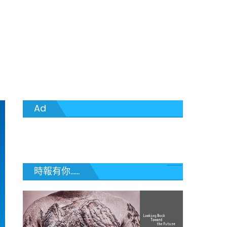
Ad
時報有你......