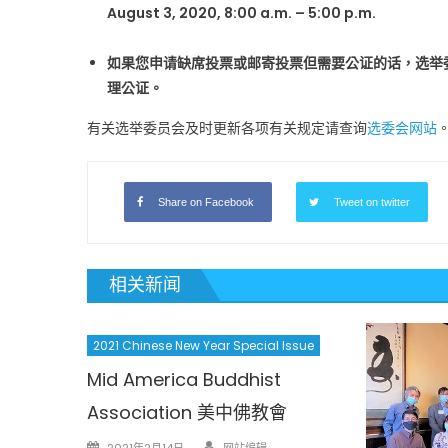
August 3, 2020, 8:00 a.m. – 5:00 p.m.
如果您申请缺席投票或邮寄投票但需要公证的话，选举委员会办公室
理公证。
有关选举委员会及时更新各项有关规定请查询
选委会网站
Share on Facebook
Tweet on twitter
相关新闻
2021 Chinese New Year Special Issue
Mid America Buddhist
Association 美中佛教會
Author
Posted
2021年2月14日
网站编辑