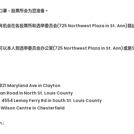
口罩，投票所会为您准备。
票所和选举委员会(725 Northwest Plaza in St. Ann)路
举委员会办公室(725 Northwest Plaza in St. Ann)或是
7821 Maryland Ave in Clayton
n Road in North St. Louis County
4554 Lemay Ferry Rd in South St. Louis County
ilson Centre in Chesterfield
.;