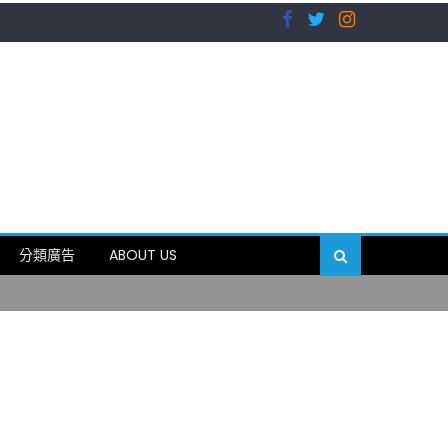
）
分類廣告
ABOUT US
89岁
）