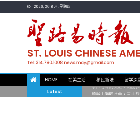
Skip
2026, 06 8 月, 星期四
to
content
ST. LOUIS CHINESE A
Tel: 314.780.1008 news.may@gmail.com
一晃三十年，初夏又相逢
HOME
在美生活
移民新法
留学深
筝声与琴韵交汇：刘励(Li
Latest
跨越山海同此会，三十载
圣路易龙舟俱乐部5月16
三十二载跨越时空的相逢
执掌密苏里植物园近四十年 
一晃三十年，初夏又相逢
筝声与琴韵交汇：刘励(Li