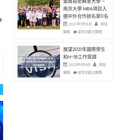
的
聖路易密蘇里大學 –
费
兩
南京大學 MBA項目入
英
年
選中外合作排名第11名
文
里
办
写
國
2021年1月16日
网站
作
際
在
编辑
留言功能已關閉
课!
留
〈聖
只
學
路
办
生
易
展望2021年國際學生
两
和
密
和H-1B工作簽證
场
大
蘇
2021年1月4日
错
网站
學
里
过
在
面
大
编辑
留言功能已關閉
可
〈展
臨
學
惜〉
望
的
–
中
2021
挑
南
年
戰
京
國
和
大
際
未
學
學
來〉
MBA
生
中
項
和
目
H-
入
1B
選