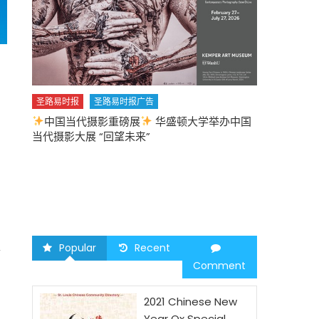
圣路易时报
圣路易时报广告
中国当代摄影重磅展
华盛顿大学举办中国
圣路易时报
当代摄影大展 “回望未来”
中午
2026 马年
Popular
Recent
下
Comment
2021 Chinese New
Year Ox Special