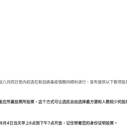
包括八月四日党内初选在新冠病毒疫情期间顺利进行，宣布提供以下数项投
能在所属投票所投票，这个方式可让选民自由选择最方便和人数较少的投
8月4日当天早上6点到下午7点开放，记住带着您的身份证明投票。