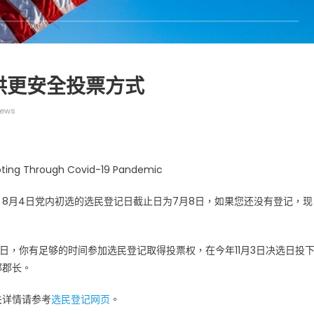
供更安全投票方式
iews
广告
圣路易时报
圣路易时报广告
 免费赠送血压计供符合
了解您的数字! 3月21日星期六 上午9点至
! 4月18日星期六 上午
Grace UM Church 免费健康检查
hurch
 Voting Through Covid-19 Pandemic
，8月4日党内初选的选民登记日截止日为7月8日，如果您还没有登记，现
7日，你有足够的时间参加选民登记取得投票权，在今年11月3日决选日投
郡郡长。
关详情请参考
选民登记网页
。