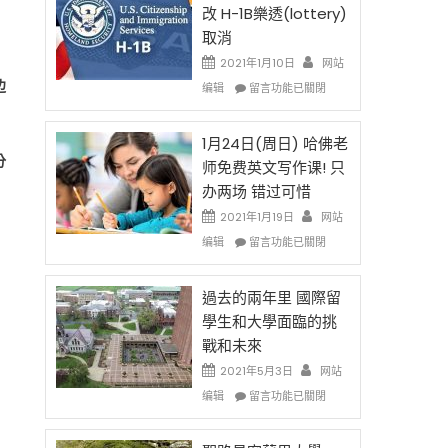
後
法
改 H-1B樂透(lottery)
現
讓
取消
在
錢
開
說
2021年1月10日
网站
始
話
在
边
编辑
留言功能已關閉
對
申
〈卸
OPT
請
任
開
H-
在
1月24日(周日) 哈佛老
刀〉
1B
分
即
师免费英文写作课! 只
中
簽
移
办两场 错过可惜
證
民
高
政
2021年1月19日
网站
薪
策
在
编辑
留言功能已關閉
者
再
〈1
先
改
月
得〉
H-
24
過去的兩年里 國際留
中
1B
日
學生和大學面臨的挑
樂
(周
戰和未來
透
日)
(lottery)
哈
2021年5月3日
网站
取
佛
在
编辑
留言功能已關閉
消〉
老
〈過
中
师
去
免