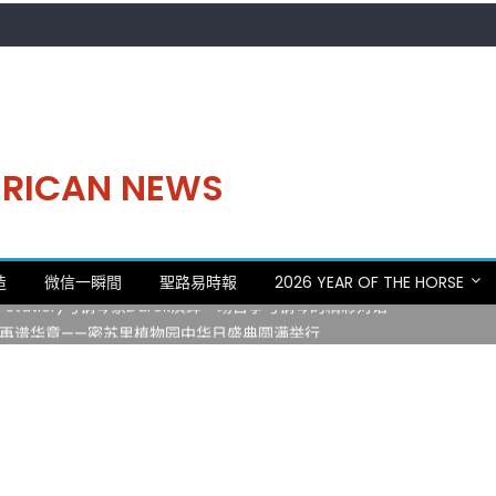
MERICAN NEWS
。中华日，等你来赴约 —— 密苏里植物园“中华日三十周年特别报道（五
造
微信一瞬間
聖路易時報
2026 YEAR OF THE HORSE
 Statler)与钢琴家Darek演绎一场古筝与钢琴的精彩对话
再谱华章——密苏里植物园中华日盛典圆满举行
日龙舟体验日 邀请各界亲身体验划行乐趣 + 水上竞速魅力
致力推动全球植物多样性研究与中美合作 Peter Raven 博士逝世 享年
。中华日，等你来赴约 —— 密苏里植物园“中华日三十周年特别报道（五
 Statler)与钢琴家Darek演绎一场古筝与钢琴的精彩对话