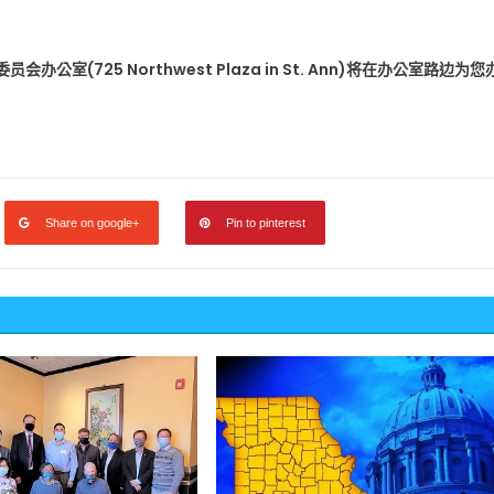
(725 Northwest Plaza in St. Ann)将在办公室路边为您
。
Share on google+
Pin to pinterest