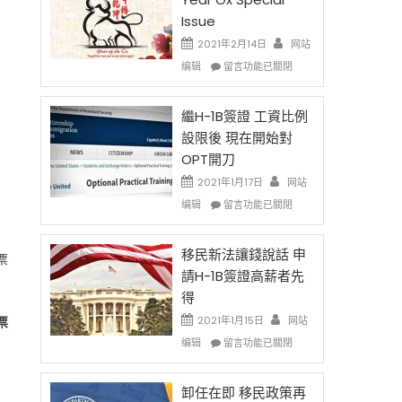
Issue
2021年2月14日
网站
在
编辑
留言功能已關閉
〈2021
Chinese
New
繼H-1B簽證 工資比例
Year
設限後 現在開始對
Ox
OPT開刀
Special
Issue〉
2021年1月17日
网站
中
在
编辑
留言功能已關閉
〈繼
H-
1B
移民新法讓錢說話 申
票
簽
請H-1B簽證高薪者先
證
得
工
資
票
2021年1月15日
网站
比
在
编辑
留言功能已關閉
例
〈移
設
民
限
新
卸任在即 移民政策再