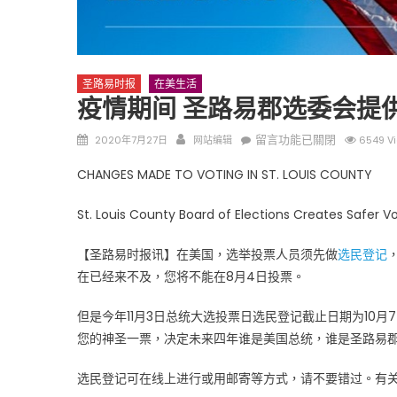
圣路易时报
在美生活
疫情期间 圣路易郡选委会提
Posted
Author
在
留言功能已關閉
2020年7月27日
网站编辑
6549 V
圣路易时报
圣路易时报
on
〈疫
免费健康检查 无需预约
CHANGES MADE TO VOTING IN ST. LOUIS COUNTY
情
条件者使用 欢迎参加索取
易时报广告
期
9点至中午 Grace UM C
Peter Lu Team 卢长志
St. Louis County Board of Elections Creates Safer
间
圣
【圣路易时报讯】在美国，选举投票人员须先做
选民登记
路
在已经来不及，您将不能在8月4日投票。
易
郡
但是今年11月3日总统大选投票日选民登记截止日期为10月
选
您的神圣一票，决定未来四年谁是美国总统，谁是圣路易
委
会
选民登记可在线上进行或用邮寄等方式，请不要错过。有
提