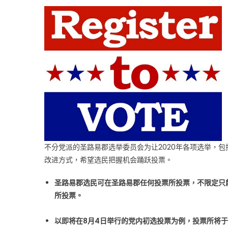
供
更
安
全
投
票
方
式〉
中
不分党派的圣路易郡选举委员会为让2020年各项选举，
改进方式，希望选民把握机会踊跃投票。
圣路易郡选民可在圣路易郡任何投票所投票，不限定只
所投票。
以即将在8月4日举行的党内初选投票为例，投票所将于