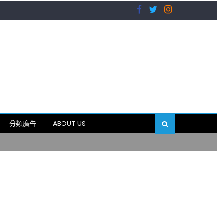
）
分類廣告
ABOUT US
89岁
）