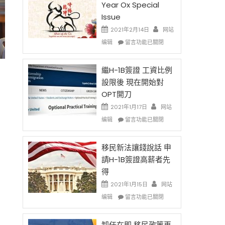
Year Ox Special
Issue
2021年2月14日
网站
在
编辑
留言功能已關閉
〈2021
Chinese
New
繼H-1B簽證 工資比例
Year
設限後 現在開始對
Ox
OPT開刀
Special
Issue〉
2021年1月17日
网站
中
在
编辑
留言功能已關閉
〈繼
H-
1B
移民新法讓錢說話 申
簽
請H-1B簽證高薪者先
證
得
工
資
2021年1月15日
网站
比
在
编辑
留言功能已關閉
例
〈移
設
民
限
新
卸任在即 移民政策再