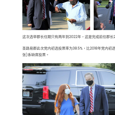
Dr.
Sam
Page
胜
出〉
中
这次选举郡长任期只有两年到2022年，这是完成前任郡长201
圣路易郡此次党内初选投票率为38.5%，比2018年党内
张)系缺席投票。