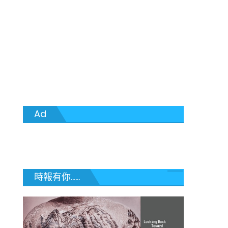
Ad
時報有你......