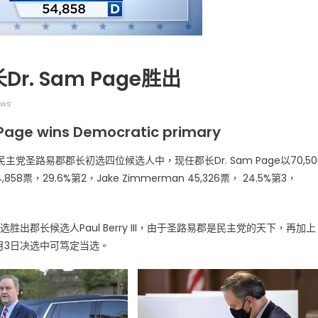
. Sam Page胜出
ews
广告
圣路易时报
圣路易时报广告
m Page wins Democratic primary
 免费赠送血压计供符合
了解您的数字! 3月21日星期六 上午9点至
! 4月18日星期六 上午
Grace UM Church 免费健康检查
圣路易郡郡长初选四位候选人中，现任郡长Dr. Sam Page以70,50
hurch
58票，29.6%第2，Jake Zimmerman 45,326票， 24.5%第3，
初选胜出郡长候选人Paul Berry III，由于圣路易郡是民主党的天下，再加上
11月3日决选中可笃定当选。