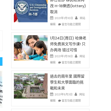
後
法
改 H-1B樂透(lottery)
現
讓
取消
在
錢
開
說
2021年1月10日
网站
始
話
在
编辑
留言功能已關閉
對
申
〈卸
OPT
請
任
開
H-
在
1月24日(周日) 哈佛老
刀〉
1B
即
师免费英文写作课! 只
中
簽
移
办两场 错过可惜
證
民
高
政
2021年1月19日
网站
薪
策
在
编辑
留言功能已關閉
者
再
〈1
先
改
月
得〉
H-
24
過去的兩年里 國際留
中
1B
日
學生和大學面臨的挑
樂
(周
戰和未來
透
日)
(lottery)
哈
2021年5月3日
网站
取
佛
在
编辑
留言功能已關閉
消〉
老
〈過
中
师
去