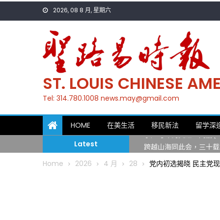
Skip
2026, 08 8 月, 星期六
to
content
ST. LOUIS CHINESE A
Tel: 314.780.1008 news.may@gmail.com
一晃三十年，初夏又相逢
HOME
在美生活
移民新法
留学深
筝声与琴韵交汇：刘励(Li
Latest
跨越山海同此会，三十载
圣路易龙舟俱乐部5月16
Home
2026
4 月
28
党内初选揭晓 民主党现任郡
三十二载跨越时空的相逢
执掌密苏里植物园近四十年 
一晃三十年，初夏又相逢
筝声与琴韵交汇：刘励(Li