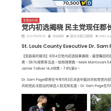
圣路易时报
党内初选揭晓 民主党现任郡长Dr
Posted
Author
在
留言功能已關閉
2020年8月5日
网站编辑
2983 Vi
on
〈党
圣路易时报
圣路易时报
St. Louis County Executive Dr. Sa
内
免费健康检查 无需预约
初
条件者使用 欢迎参加索取
易时报广告
【圣路易时报讯】8月4日党内初选结果揭晓，最受瞩目的民主党
选
9点至中午 Grace UM C
票，38.1%得票率当选。依照得票数，Mark Mantovani 54,8
Peter Lu Team 卢长志
揭
Jamie Tolliver 14,418票，7.8%第4。
晓
民
Dr. Sam Page即将在今年11月3日决选中面对共和党党内
主
共和党此次胜出的候选人较无知名度，Dr. Sam Page在
党
现
任
郡
长