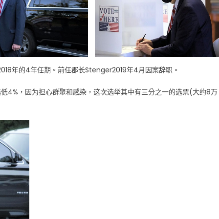
8年的4年任期。前任郡长Stenger2019年4月因案辞职。
初选低4%，因为担心群聚和感染，这次选举其中有三分之一的选票(大约8万