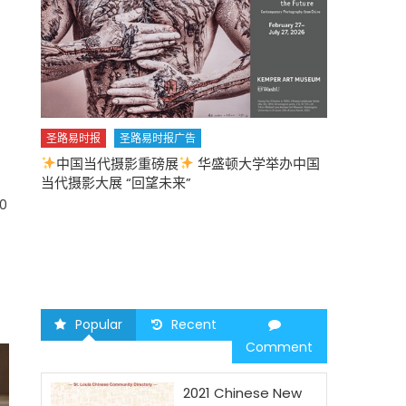
圣路易时报
圣路易时报广告
中国当代摄影重磅展
华盛顿大学举办中国
圣路易时报
当代摄影大展 “回望未来”
中午
2026 马年
0
Popular
Recent
Comment
2021 Chinese New