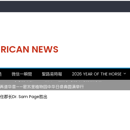
MERICAN NEWS
。中华日，等你来赴约 —— 密苏里植物园“中华日三十周年特别报道（五
造
微信一瞬間
聖路易時報
2026 YEAR OF THE HORSE
 Statler)与钢琴家Darek演绎一场古筝与钢琴的精彩对话
再谱华章——密苏里植物园中华日盛典圆满举行
日龙舟体验日 邀请各界亲身体验划行乐趣 + 水上竞速魅力
长Dr. Sam Page胜出
致力推动全球植物多样性研究与中美合作 Peter Raven 博士逝世 享年
。中华日，等你来赴约 —— 密苏里植物园“中华日三十周年特别报道（五
 Statler)与钢琴家Darek演绎一场古筝与钢琴的精彩对话