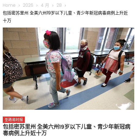
圆满举行
Home
2026
4 月
28
圣路易龙舟俱乐部5月16日龙舟体验日 邀请各界亲身体验划行乐
包括密苏里州 全美六州19岁以下儿童、青少年新冠病毒病例上升近
趣 + 水上竞速魅力
十万
三十二载跨越时空的相逢
执掌密苏里植物园近四十年 致力推动全球植物多样性研究与中美
合作 Peter Raven 博士逝世 享年89岁
一晃三十年，初夏又相逢。中华日，等你来赴约 —— 密苏里植物
园“中华日三十周年特别报道（五）
筝声与琴韵交汇：刘励(Li Statler)与钢琴家Darek演绎一场古筝
与钢琴的精彩对话
圣路易时报
包括密苏里州 全美六州19岁以下儿童、青少年新冠病
毒病例上升近十万