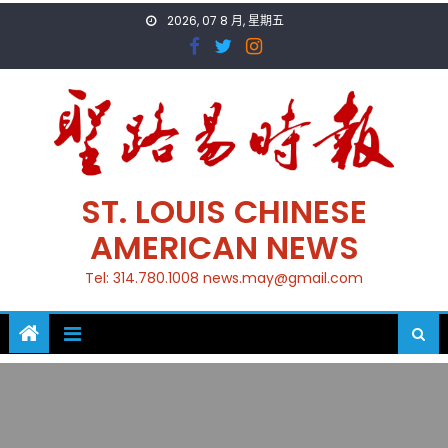
Skip
2026, 07 8 月, 星期五
to
content
ST. LOUIS CHINESE
AMERICAN NEWS
Tel: 314.780.1008 news.may@gmail.com