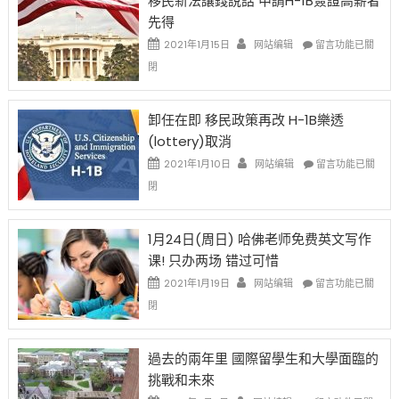
移民新法讓錢說話 申請H-1B簽證高薪者
證
先得
工
資
在
2021年1月15日
网站编辑
留言功能已關
比
〈移
閉
例
民
設
新
限
法
卸任在即 移民政策再改 H-1B樂透
後
讓
(lottery)取消
現
錢
在
說
在
2021年1月10日
网站编辑
留言功能已關
開
話
〈卸
閉
始
申
任
對
請
在
OPT
H-
即
1月24日(周日) 哈佛老师免费英文写作
開
1B
移
课! 只办两场 错过可惜
刀〉
簽
民
中
證
政
在
2021年1月19日
网站编辑
留言功能已關
高
策
〈1
閉
薪
再
月
者
改
24
先
H-
日
過去的兩年里 國際留學生和大學面臨的
得〉
1B
(周
挑戰和未來
中
樂
日)
透
哈
在