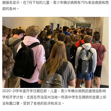
年
据报告显示，在7月下旬的儿童、青少年确诊病例有70%来自南部和西
新
部的各州。
冠
病
毒
病
例
上
升
近
十
万〉
中
2020-21学年度开学日期在即，儿童、青少年确诊病例迅速增加影响
学校开学计划，尤其在乔治亚州当地一所高中学生在拥挤的走廊上却
没有戴口罩，受到了各地的批评和关注。