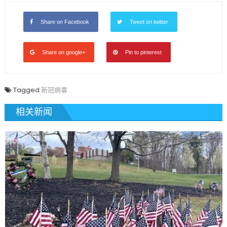
Share on Facebook
Tweet on twitter
Share on google+
Pin to pinterest
Tagged
新冠病毒
相关新闻