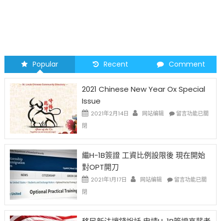
Popular
Recent
Comment
2021 Chinese New Year Ox Special
Issue
在
2021年2月14日
网站编辑
留言功能已關
〈2021
閉
Chinese
New
Year
繼H-1B簽證 工資比例設限後 現在開始
Ox
對OPT開刀
Special
Issue〉
在
2021年1月17日
网站编辑
留言功能已關
中
〈繼
閉
H-
1B
簽