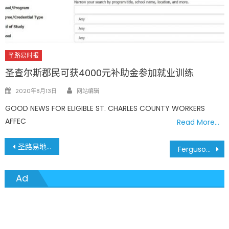
圣路易时报
圣查尔斯郡民可获4000元补助金参加就业训练
Author
Posted
2020年8月13日
网站编辑
on
GOOD NEWS FOR ELIGIBLE ST. CHARLES COUNTY WORKERS
AFFEC
Read More…
文
圣路易地区稍见舒缓 密州确诊案例即将超过6万 密州、圣路易 8月10日疫情最新数据
Ferguson Michael Brown事件六周年 警民再度发生严重冲突
章
Ad
導
覽