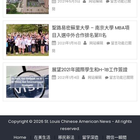
2021年5月3日
网站编辑
留言功能已關
(lottery)
佛
〈過
閉
取
老
去
消〉
师
的
中
免
兩
聖路易密蘇里大學 – 南京大學 MBA項
费
年
目入選中外合作排名第11名
英
里
文
國
在
2021年1月16日
网站编辑
留言功能已關
写
際
〈聖
閉
作
留
路
课!
學
易
只
生
密
展望2021年國際學生和H-1B工作簽證
办
和
蘇
在
两
大
里
2021年1月4日
网站编辑
留言功能已關閉
〈展
场
學
大
望
错
面
學
2021
过
臨
–
年
可
的
南
國
惜〉
挑
京
際
中
戰
大
學
和
學
Copyright © 2026
St. Louis Chinese American News
- All rights
生
未
MBA
reserved.
和
來〉
項
H-
中
目
Home
在美生活
移民新法
留学深造
微信一瞬間