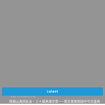
一晃三十年，初夏又相逢。中华日，等你来赴约 —— 密苏里植物
园“中华日三十周年特别报道（五）
筝声与琴韵交汇：刘励(Li Statler)与钢琴家Darek演绎一场古筝
Latest
与钢琴的精彩对话
跨越山海同此会，三十载再谱华章——密苏里植物园中华日盛典