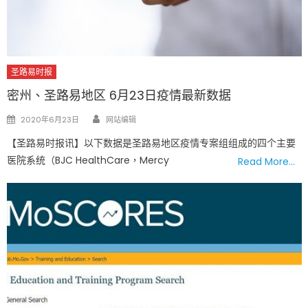
圣路易时报
密州、圣路易地区 6月23日疫情最新数据
Author
Posted
2020年6月23日
网站编辑
on
【圣路易时报讯】以下数据是圣路易地区疫情专案组组成的四个主要
医院系统（BJC HealthCare，Mercy
Read More…