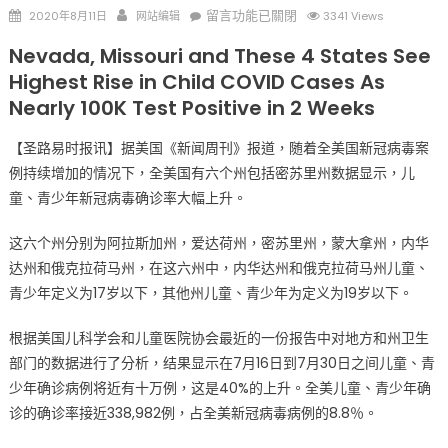
Posted
Author
在
留言功能已關閉
2020年8月11日
网站编辑
3341 Views
on
〈包
Nevada, Missouri and These 4 States See
括
Highest Rise in Child COVID Cases As
密
Nearly 100K Test Positive in 2 Weeks
苏
里
【圣路易时报讯】据美国《新闻周刊》报道，随着全美国新冠病毒案
州
例持续增加的情况下，全美国有六个州包括密苏里州数据显示，儿
全
童、青少年新冠病毒确诊率大幅上升。
美
六
这六个州分别为阿拉斯加州，爱达荷州，密苏里州，蒙大拿州，内华
州
19
达州和俄克拉荷马州，在这六州中，内华达州和俄克拉荷马州儿童、
岁
青少年定义为17岁以下，其他州儿童、青少年为定义为19岁以下。
以
下
根据美国儿科学会和儿童医院协会最近的一份报告中对地方和州卫生
儿
部门的数据进行了分析，结果显示在7月16日到7月30日之间儿童、青
童、
少年确诊病例将近有十万例，这是40%的上升。全美儿童、青少年确
青
诊的确诊率接近338,982例，占全美新冠病毒病例的8.8％。
少