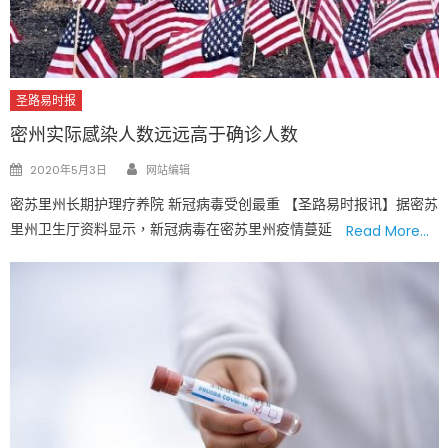
圣路易时报
密州实际感染人数远远高于确诊人数
Author
Posted
2020年5月3日
网站编辑
on
密苏里州长期护理疗养院 新冠病毒受创最重 【圣路易时报讯】据密苏
里州卫生厅资料显示，新冠病毒在密苏里州疫情蔓延
Read More…