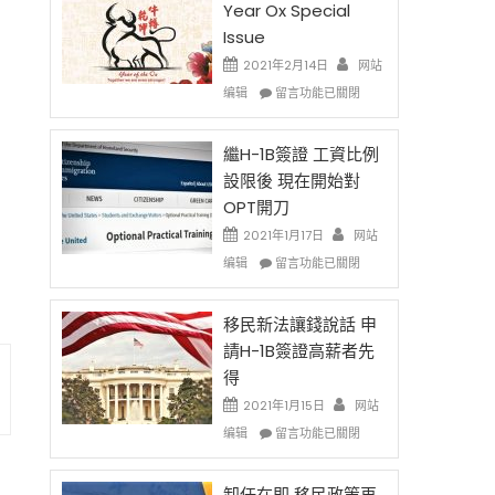
Year Ox Special
Issue
2021年2月14日
网站
在
编辑
留言功能已關閉
〈2021
Chinese
New
繼H-1B簽證 工資比例
Year
設限後 現在開始對
Ox
OPT開刀
Special
Issue〉
2021年1月17日
网站
中
在
编辑
留言功能已關閉
〈繼
H-
1B
移民新法讓錢說話 申
簽
請H-1B簽證高薪者先
證
得
工
資
2021年1月15日
网站
比
在
编辑
留言功能已關閉
例
〈移
設
民
限
新
卸任在即 移民政策再