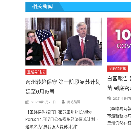
相关新闻
圣路易时报
圣路易时报
白宮報告 
密州转趋保守 第一阶段复苏计划
苗 到底
延至6月15号
Posted
2021年1月7
Author
Posted
2020年5月28日
网站编辑
on
on
【聖路易時報
【圣路易时报讯】密苏里州州长Mike
布最新新冠
Parson4月17日公布密州经济复苏计划，
里州仍然在
这项名为”展我强大复苏计划”