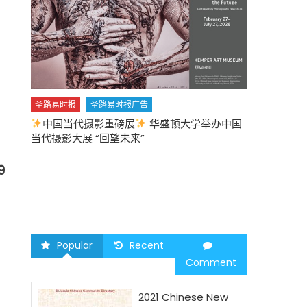
圣路易时报
圣路易时报广告
中国当代摄影重磅展
华盛顿大学举办中国
圣路易时报
当代摄影大展 “回望未来”
中午
2026 马年
9
Popular
Recent
Comment
2021 Chinese New