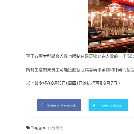
制
新
冠
病
毒
传
播〉
中
至于各项大型聚会人数也限制在建筑物允许人数的一半,50
所有生意如果员工可能接触新冠病毒确诊案例和怀疑而接
以上禁令将在8月13日(周四)开始执行直到9月7日。
Share on Facebook
Tweet on twitter
Tagged
新冠病毒