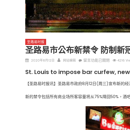
圣路易时报
圣路易市公布新禁令 防制新
圣路易时报
圣路易时报
免费健康检查 无需预约
Posted
Author
在
留言功能已關閉
2020年8月12日
网站编辑
4216 Vi
条件者使用 欢迎参加索取
易时报广告
on
〈圣
St. Louis to impose bar curfew, ne
9点至中午 Grace UM C
Peter Lu Team 卢长志
路
易
【圣路易时报讯】圣路易市政府8月12日(周三)宣布新的
市
公
新的禁令包括所有商业场所客容量将从75%降回50%，酒
布
新
禁
令
防