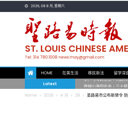
Skip
2026, 08 8 月, 星期六
to
content
ST. LOUIS CHINESE A
Tel: 314.780.1008 news.may@gmail.com
一晃三十年，初夏又相逢
HOME
在美生活
移民新法
留学深
筝声与琴韵交汇：刘励(Li
Latest
跨越山海同此会，三十载
圣路易龙舟俱乐部5月16
Home
2026
4 月
28
圣路易市公布新禁令 
三十二载跨越时空的相逢
执掌密苏里植物园近四十年 
一晃三十年，初夏又相逢
筝声与琴韵交汇：刘励(Li