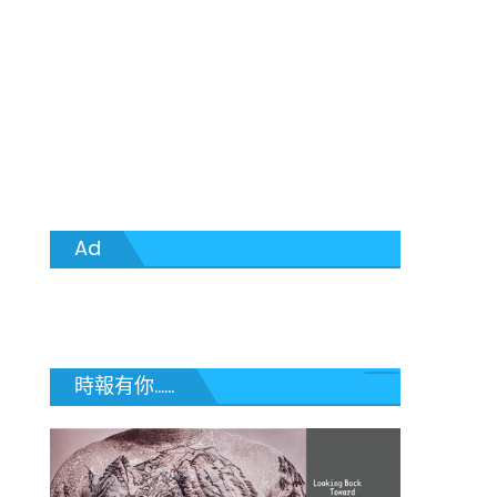
Ad
時報有你......