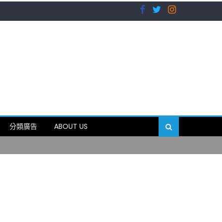
）
分類廣告
ABOUT US
89岁
）