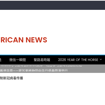
MERICAN NEWS
。中华日，等你来赴约 —— 密苏里植物园“中华日三十周年特别报道（五
造
微信一瞬間
聖路易時報
2026 YEAR OF THE HORSE
 Statler)与钢琴家Darek演绎一场古筝与钢琴的精彩对话
再谱华章——密苏里植物园中华日盛典圆满举行
日龙舟体验日 邀请各界亲身体验划行乐趣 + 水上竞速魅力
防制新冠病毒传播
致力推动全球植物多样性研究与中美合作 Peter Raven 博士逝世 享年
。中华日，等你来赴约 —— 密苏里植物园“中华日三十周年特别报道（五
 Statler)与钢琴家Darek演绎一场古筝与钢琴的精彩对话