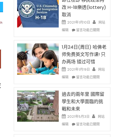
後
法
改 H-1B樂透(lottery)
現
讓
取消
在
錢
開
說
2021年1月10日
网站
始
話
在
编辑
留言功能已關閉
對
申
〈卸
OPT
請
任
開
H-
在
1月24日(周日) 哈佛老
刀〉
1B
即
师免费英文写作课! 只
中
簽
移
办两场 错过可惜
證
民
高
政
2021年1月19日
网站
薪
策
在
编辑
留言功能已關閉
者
再
〈1
冠
先
改
月
得〉
H-
24
過去的兩年里 國際留
中
1B
日
學生和大學面臨的挑
樂
(周
戰和未來
透
日)
(lottery)
哈
s
2021年5月3日
网站
取
佛
在
编辑
留言功能已關閉
消〉
老
〈過
中
师
去