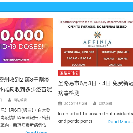
圣路易时报
密州收到21萬8千劑疫
圣路易市6月3日、4日 免费新
密州能夠收到多少疫苗呢
病毒检测
Author
日
网站编辑
Author
Posted
2020年6月2日
网站编辑
on
訊】1月6日(週三)，白宮發
In an effort to ensure that resident
病毒疫情紅區全國報告，密蘇
and participants
Read More…
紅區內，新冠病毒新病例佔
Read More…