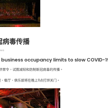
冠病毒传播
广告
圣路易时报
圣路易时报广告
 免费赠送血压计供符合
了解您的数字! 3月21日星期六 上午9点至
ews
! 4月18日星期六 上午
Grace UM Church 免费健康检查
w business occupancy limits to slow COVID-1
hurch
经济禁令，试图减轻和防制新冠病毒的传播。
吧、餐厅、俱乐部将在晚上11点打烊关门。