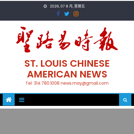
Skip
2026, 07 8 月, 星期五
to
content
ST. LOUIS CHINESE
AMERICAN NEWS
Tel: 314.780.1008 news.may@gmail.com