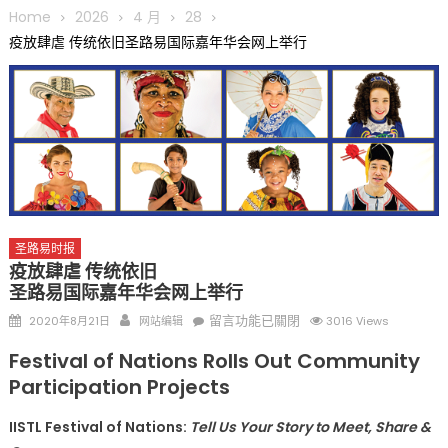
圆满举行
Home
2026
4 月
28
圣路易龙舟俱乐部5月16日龙舟体验日 邀请各界亲身体验划行乐
疫放肆虐 传统依旧圣路易国际嘉年华会网上举行
趣 + 水上竞速魅力
三十二载跨越时空的相逢
执掌密苏里植物园近四十年 致力推动全球植物多样性研究与中美
合作 Peter Raven 博士逝世 享年89岁
一晃三十年，初夏又相逢。中华日，等你来赴约 —— 密苏里植物
园“中华日三十周年特别报道（五）
筝声与琴韵交汇：刘励(Li Statler)与钢琴家Darek演绎一场古筝
与钢琴的精彩对话
圣路易时报
疫放肆虐 传统依旧
圣路易国际嘉年华会网上举行
Posted
Author
在
留言功能已關閉
2020年8月21日
网站编辑
3016 Views
on
〈疫
Festival of Nations Rolls Out Community
放
Participation Projects
肆
虐
IISTL Festival of Nations:
Tell Us Your Story to Meet, Share &
传