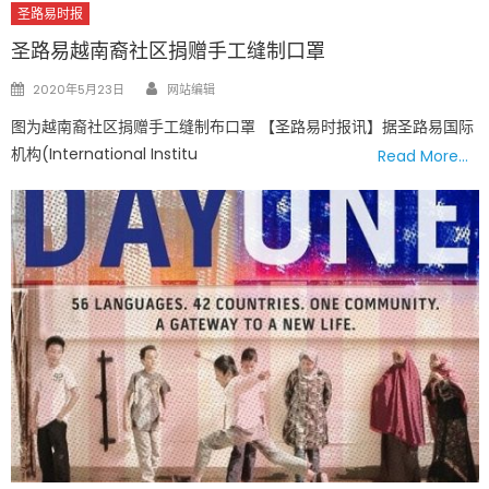
圣路易时报
圣路易越南裔社区捐赠手工缝制口罩
Author
Posted
2020年5月23日
网站编辑
on
图为越南裔社区捐赠手工缝制布口罩 【圣路易时报讯】据圣路易国际
机构(International Institu
Read More…