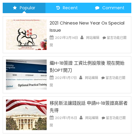
Popular
Recent
Comment
2021 Chinese New Year Ox Special
Issue
在
2021年2月14日
网站编辑
留言功能已關
〈2021
閉
Chinese
New
Year
繼H-1B簽證 工資比例設限後 現在開始
Ox
對OPT開刀
Special
Issue〉
在
2021年1月17日
网站编辑
留言功能已關
中
〈繼
閉
H-
1B
簽
移民新法讓錢說話 申請H-1B簽證高薪者
證
先得
工
資
在
2021年1月15日
网站编辑
留言功能已關
比
〈移
閉
例
民
設
新