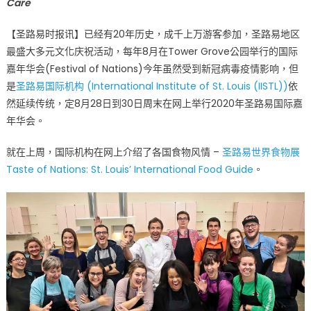
Care
统
依
【圣路易时报讯】已经有20年历史，成千上万游客参加，圣路易地区
旧
最盛大多元文化庆祝活动，每年8月在Tower Grove公园举行的国际
圣
嘉年华会(Festival of Nations)今年虽然受到新冠病毒疫情影响，但
路
是
圣路易国际机构 (International Institute of St. Louis (IISTL))
易
依
国
然延续传统，定8月28日到30日周末在网上举行2020年圣路易国际嘉
际
年华会。
嘉
年
就在上周，国际机构在网上介绍了各国食物风情 –
圣路易世界食物展
华
Taste of Nations: St. Louis’ International Food Guide
。
会
网
上
举
行〉
中