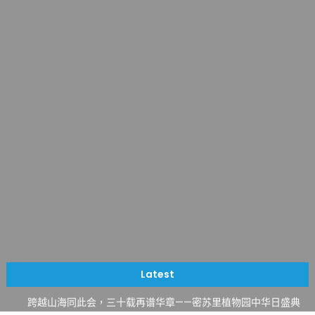
一晃三十年，初夏又相逢。中华日，等你来赴约 —— 密苏里植物
园“中华日三十周年特别报道（五）
筝声与琴韵交汇：刘励(Li Statler)与钢琴家Darek演绎一场古筝
Latest
与钢琴的精彩对话
跨越山海同此会，三十载再谱华章——密苏里植物园中华日盛典