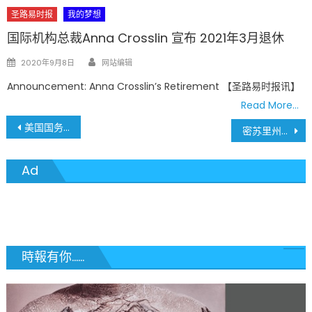
圣路易时报
我的梦想
国际机构总裁Anna Crosslin 宣布 2021年3月退休
Author
Posted
2020年9月8日
网站编辑
on
Announcement: Anna Crosslin’s Retirement 【圣路易时报讯】
Read More…
文
美国国务院将增发10万绿卡
密苏里州立大学开学 新冠病毒确诊44例
章
Ad
導
覽
時報有你......