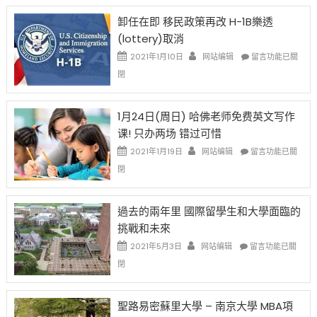
限
法
卸任在即 移民政策再改 H-1B樂透
後
讓
(lottery)取消
現
錢
在
說
在
2021年1月10日
网站编辑
留言功能已關
開
話
〈卸
閉
始
申
任
對
請
在
OPT
H-
即
1月24日(周日) 哈佛老师免费英文写作
開
1B
移
课! 只办两场 错过可惜
刀〉
簽
民
中
證
政
在
2021年1月19日
网站编辑
留言功能已關
高
策
〈1
閉
薪
再
月
者
改
24
先
H-
日
過去的兩年里 國際留學生和大學面臨的
得〉
1B
(周
挑戰和未來
中
樂
日)
透
哈
在
2021年5月3日
网站编辑
留言功能已關
(lottery)
佛
〈過
閉
取
老
去
消〉
师
的
中
免
兩
聖路易密蘇里大學 – 南京大學 MBA項
费
年