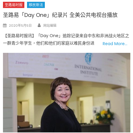
圣路易时报
移民新法
圣路易「Day One」纪录片 全美公共电视台播放
Author
Posted
2020年5月5日
网站编辑
on
【圣路易时报讯】「Day One」追踪记录来自中东和非洲战火地区之
一群青少年学生，他们和他们的家庭以难民身份进
Read More…