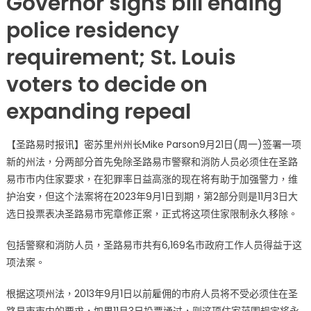
Governor signs bill ending
强
警
police residency
力
requirement; St. Louis
密
苏
voters to decide on
里
州
expanding repeal
免
除
【圣路易时报讯】密苏里州州长Mike Parson9月21日(周一)签署一项
圣
新的州法，分两部分首先免除圣路易市警察和消防人员必须住在圣路
路
易
易市市内住家要求，在犯罪率日益高涨的现在将有助于加强警力，维
市
护治安，但这个法案将在2023年9月1日到期，第2部分则是11月3日大
警
选日投票表决圣路易市宪章修正案，正式将这项住家限制永久移除。
察
住
包括警察和消防人员，圣路易市共有6,169名市政府工作人员得益于这
家
项法案。
限
制〉
根据这项州法，2013年9月1日以前雇佣的市府人员将不受必须住在圣
中
路易市市内的要求，如果11月3日投票通过，则这项住家范围规定将永