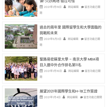
课! 只办两场 错过可惜
刀〉
簽
民
中
證
政
在
2021年1月19日
网站编辑
留言功能已關
高
策
〈1
閉
薪
再
月
者
改
24
先
H-
日
過去的兩年里 國際留學生和大學面臨的
得〉
1B
(周
挑戰和未來
中
樂
日)
透
哈
在
2021年5月3日
网站编辑
留言功能已關
(lottery)
佛
〈過
閉
取
老
去
消〉
师
的
中
免
兩
聖路易密蘇里大學 – 南京大學 MBA項
费
年
目入選中外合作排名第11名
英
里
文
國
在
2021年1月16日
网站编辑
留言功能已關
写
際
〈聖
閉
作
留
路
课!
學
易
只
生
密
展望2021年國際學生和H-1B工作簽證
办
和
蘇
在
两
大
里
2021年1月4日
网站编辑
留言功能已關閉
〈展
场
學
大
望
错
面
學