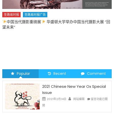
圣路易时报
圣路易时报广告
中国当代摄影重磅展
华盛顿大学举办中国当代摄影大展 “回
望未来”
Popular
Recent
Comment
2021 Chinese New Year Ox Special
Issue
在
2021年2月14日
网站编辑
留言功能已關
〈2021
閉
Chinese
New