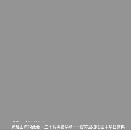
一晃三十年，初夏又相逢。中华日，等你来赴约 —— 密苏里植物
园“中华日三十周年特别报道（五）
筝声与琴韵交汇：刘励(Li Statler)与钢琴家Darek演绎一场古筝
与钢琴的精彩对话
跨越山海同此会，三十载再谱华章——密苏里植物园中华日盛典