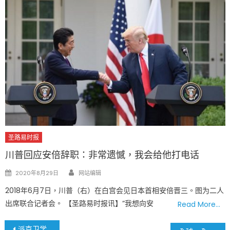
圣路易时报
川普回应安倍辞职：非常遗憾，我会给他打电话
Author
Posted
2020年8月29日
网站编辑
on
2018年6月7日，川普（右）在白宫会见日本首相安倍晋三。图为二人
出席联合记者会。 【圣路易时报讯】“我想向安
Read More…
文
派克卫学区计划让学生返校上课