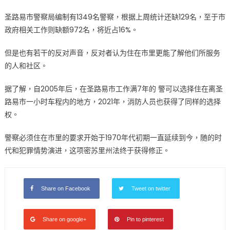
圣路易市警察局编制有1349名警察，根据上周统计还缺129名，至于市
政府相关工作则缺额972名，将近占16%。
但是也有若干的反对声音，反对者认为住在市里更能了解他们所服务
的人和社区。
据了解，自2005年后，在圣路易市工作满7年的 警可以选择住在离圣
路易市一小时车程内的地方，2021年，消防人员也获得了同样的选择
权。
警察必须住在市里的要求开始于1970年代初期一直延续到今，随的时
代和犯罪情势演进，这项密苏里州法终于获得修正。
Share on Facebook
Tweet on twitter
Share on google+
Pin to pinterest