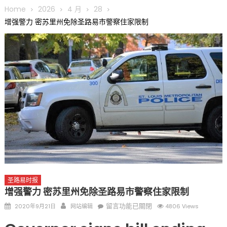
圆满举行
Home
2026
4 月
28
圣路易龙舟俱乐部5月16日龙舟体验日 邀请各界亲身体验划行乐
增强警力 密苏里州免除圣路易市警察住家限制
趣 + 水上竞速魅力
三十二载跨越时空的相逢
执掌密苏里植物园近四十年 致力推动全球植物多样性研究与中美
合作 Peter Raven 博士逝世 享年89岁
一晃三十年，初夏又相逢。中华日，等你来赴约 —— 密苏里植物
园“中华日三十周年特别报道（五）
筝声与琴韵交汇：刘励(Li Statler)与钢琴家Darek演绎一场古筝
与钢琴的精彩对话
圣路易时报
增强警力 密苏里州免除圣路易市警察住家限制
Posted
Author
在
留言功能已關閉
2020年9月21日
网站编辑
4806 Views
on
〈增