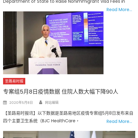
Department of State to Raise Nonimmigrant Visa Fees in
Read More…
圣路易时报
专案组5月8日疫情数据 住院人数大幅下降90人
Author
Posted
2020年5月8日
网站编辑
on
【圣路易时报讯】以下数据是圣路易地区疫情专案组5月8日发布来自
四个主要卫生系统（BJC HealthCare，
Read More…