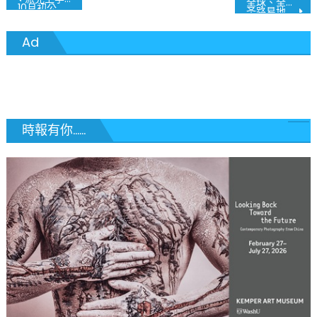
全球、全美、密州、圣路易 9月21日疫情最新数据
10月初公布最后决定
圣路易地区过去几周有所改善 密苏里州住院人数增加
章
Ad
導
覽
時報有你......