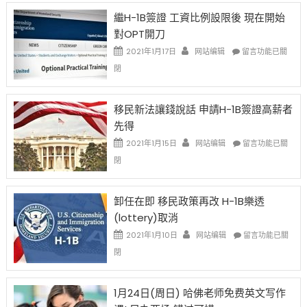
Year
繼H-1B簽證 工資比例設限後 現在開始
Ox
對OPT開刀
Special
Issue〉
在
2021年1月17日
网站编辑
留言功能已關
中
〈繼
閉
H-
1B
簽
移民新法讓錢說話 申請H-1B簽證高薪者
證
先得
工
資
在
2021年1月15日
网站编辑
留言功能已關
比
〈移
閉
例
民
設
新
限
法
卸任在即 移民政策再改 H-1B樂透
後
讓
(lottery)取消
現
錢
在
說
在
2021年1月10日
网站编辑
留言功能已關
開
話
〈卸
閉
始
申
任
對
請
在
OPT
H-
即
1月24日(周日) 哈佛老师免费英文写作
開
1B
移