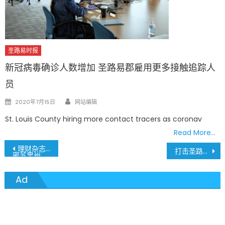
圣路易时报
新冠病毒确诊人数增加 圣路易郡雇用更多接触追踪人
员
Author
Posted
2020年7月15日
网站编辑
on
St. Louis County hiring more contact tracers as coronav
Read More…
文
理财杂志Money magazine评鉴 全美最适合居住城市
打击圣路易地区犯罪 联邦传奇行动逮捕205人
密苏里州圣彼得斯市 排名全美13
章
Ad
導
覽