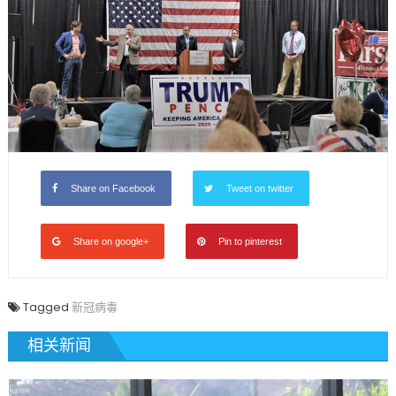
Share on Facebook
Tweet on twitter
Share on google+
Pin to pinterest
Tagged
新冠病毒
相关新闻