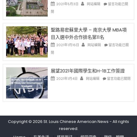
透
哈
在
2021年5月3日
网站编辑
留言功能已關
(lottery)
佛
〈過
閉
取
老
去
消〉
师
的
中
免
兩
聖路易密蘇里大學 – 南京大學 MBA項
费
年
目入選中外合作排名第11名
英
里
文
國
在
2021年1月16日
网站编辑
留言功能已關
写
際
〈聖
閉
作
留
路
课!
學
易
只
生
密
展望2021年國際學生和H-1B工作簽證
办
和
蘇
在
两
大
里
2021年1月4日
网站编辑
留言功能已關閉
〈展
场
學
大
望
错
面
學
2021
过
臨
–
年
可
的
南
國
惜〉
挑
京
際
中
戰
大
學
和
學
Copyright © 2026
St. Louis Chinese American News
- All rights
生
未
MBA
reserved.
和
來〉
項
H-
中
目