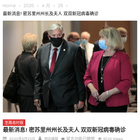
圆满举行
Home
2026
4 月
28
圣路易龙舟俱乐部5月16日龙舟体验日 邀请各界亲身体验划行乐
最新消息! 密苏里州州长及夫人 双双新冠病毒确诊
趣 + 水上竞速魅力
三十二载跨越时空的相逢
执掌密苏里植物园近四十年 致力推动全球植物多样性研究与中美
合作 Peter Raven 博士逝世 享年89岁
一晃三十年，初夏又相逢。中华日，等你来赴约 —— 密苏里植物
园“中华日三十周年特别报道（五）
筝声与琴韵交汇：刘励(Li Statler)与钢琴家Darek演绎一场古筝
与钢琴的精彩对话
圣路易时报
最新消息! 密苏里州州长及夫人 双双新冠病毒确诊
Posted
Author
在
留言功能已關閉
2020年9月23日
网站编辑
4226 Views