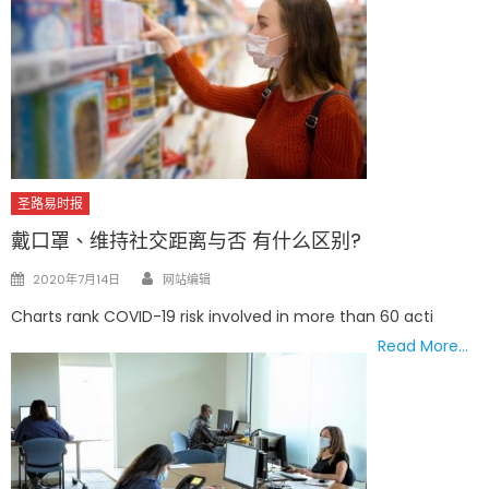
圣路易时报
戴口罩、维持社交距离与否 有什么区别?
Author
Posted
2020年7月14日
网站编辑
on
Charts rank COVID-19 risk involved in more than 60 acti
Read More…