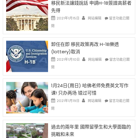
移民新法讓錢說話 申請H-1B簽證高薪者
證
先得
工
資
在
2021年1月15日
网站编辑
留言功能已關
比
〈移
閉
例
民
設
新
限
法
卸任在即 移民政策再改 H-1B樂透
後
讓
(lottery)取消
現
錢
在
說
在
2021年1月10日
网站编辑
留言功能已關
開
話
〈卸
閉
始
申
任
對
請
在
OPT
H-
即
1月24日(周日) 哈佛老师免费英文写作
開
1B
移
课! 只办两场 错过可惜
刀〉
簽
民
中
證
政
在
2021年1月19日
网站编辑
留言功能已關
高
策
〈1
閉
薪
再
月
者
改
24
先
H-
日
過去的兩年里 國際留學生和大學面臨的
得〉
1B
(周
挑戰和未來
中
樂
日)