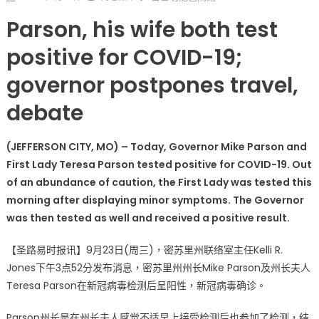
on
〈最
Parson, his wife both test
新
消
positive for COVID-19;
息!
governor postpones travel,
密
苏
debate
里
州
州
(JEFFERSON CITY, MO) – Today, Governor Mike Parson and
长
First Lady Teresa Parson tested positive for COVID-19. Out
及
of an abundance of caution, the First Lady was tested this
夫
morning after displaying minor symptoms. The Governor
人
was then tested as well and received a positive result.
双
双
【圣路易时报讯】9月23日(周三)，密苏里州联络室主任Kelli R.
新
Jones下午3点52分发布消息，密苏里州州长Mike Parson及州长夫人
冠
Teresa Parson在新冠病毒检测后呈阳性，新冠病毒确诊。
病
毒
Parson州长是在州长夫人感觉不适早上接受检测后也参加了检测，结