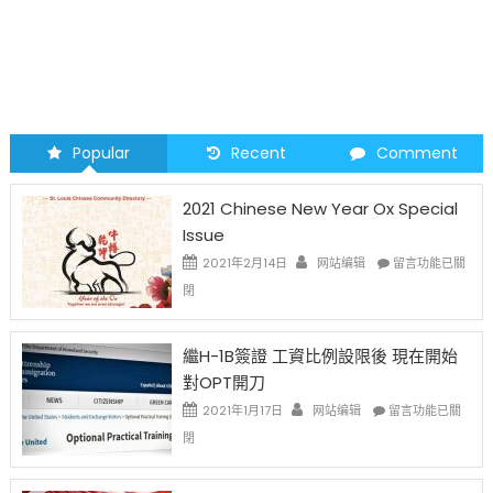
Popular
Recent
Comment
2021 Chinese New Year Ox Special
Issue
在
2021年2月14日
网站编辑
留言功能已關
〈2021
閉
Chinese
New
Year
繼H-1B簽證 工資比例設限後 現在開始
Ox
對OPT開刀
Special
Issue〉
在
2021年1月17日
网站编辑
留言功能已關
中
〈繼
閉
H-
1B
簽