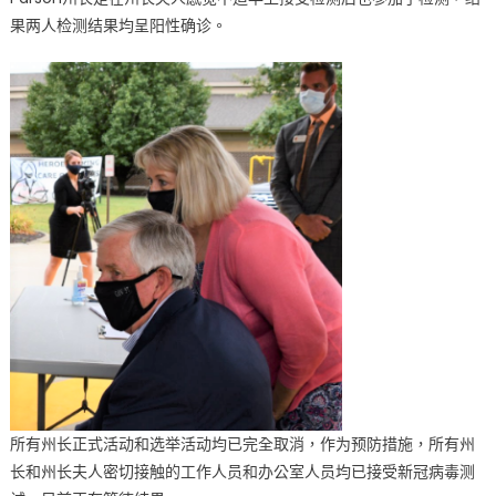
确
果两人检测结果均呈阳性确诊。
诊〉
中
所有州长正式活动和选举活动均已完全取消，作为预防措施，所有州
长和州长夫人密切接触的工作人员和办公室人员均已接受新冠病毒测