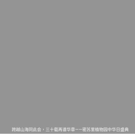
一晃三十年，初夏又相逢。中华日，等你来赴约 —— 密苏里植物
园“中华日三十周年特别报道（五）
筝声与琴韵交汇：刘励(Li Statler)与钢琴家Darek演绎一场古筝
与钢琴的精彩对话
跨越山海同此会，三十载再谱华章——密苏里植物园中华日盛典