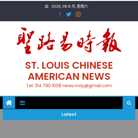
Skip
2026, 08 8 月, 星期六
to
content
ST. LOUIS CHINESE
AMERICAN NEWS
Tel: 314.780.1008 news.may@gmail.com
Latest