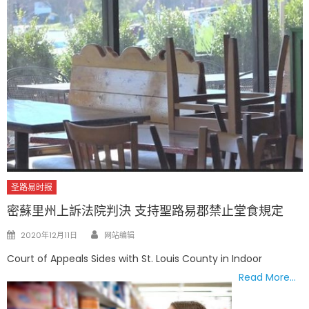
圣路易时报
密蘇里州上訴法院判決 支持聖路易郡禁止堂食規定
Author
Posted
2020年12月11日
网站编辑
on
Court of Appeals Sides with St. Louis County in Indoor
Read More…